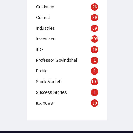
Guidance
26
Gujarat
39
Industries
69
Investment
508
IPO
19
Professor Govindbhai
1
Profile
1
Stock Market
197
Success Stories
1
tax news
10