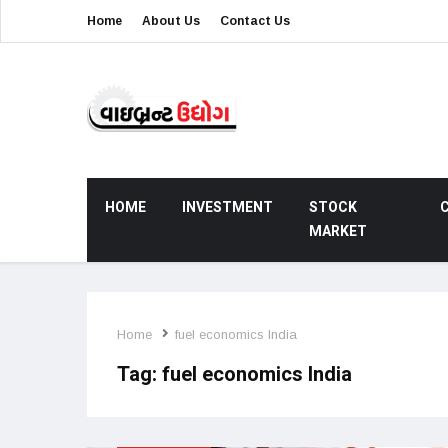
Home
About Us
Contact Us
HOME
INVESTMENT
STOCK
MARKET
Home
fuel economics India
Tag:
fuel economics India