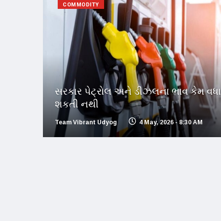
COMMODITY
સરકાર પેટ્રોલ અને ડીઝલના ભાવ કેમ વધા
શકતી નથી
Team Vibrant Udyog
4 May, 2026 - 8:30 AM