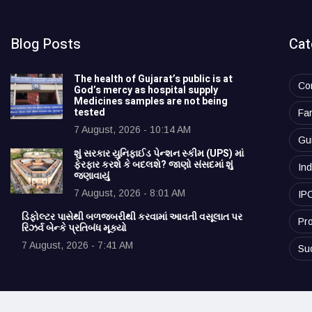
Blog Posts
Cat
The health of Gujarat’s public is at
Co
God’s mercy as hospital supply
Medicines samples are not being
tested
Fa
7 August, 2026 - 10:14 AM
Gu
શું સરકાર યુનિફાઈડ પેન્શન સ્કીમ (UPS) માં
ફેરફાર કરશે કે બદલશે? જાણો સંસદમાં શું
Ind
જણાવાયું
7 August, 2026 - 8:01 AM
IP
ડિફોલ્ટર પાસેથી બળજબરીથી કરવામાં આવતી વસૂલાત પર
Pro
રિઝર્વ બેન્કે પ્રતિબંધ મૂક્યો
7 August, 2026 - 7:41 AM
Su