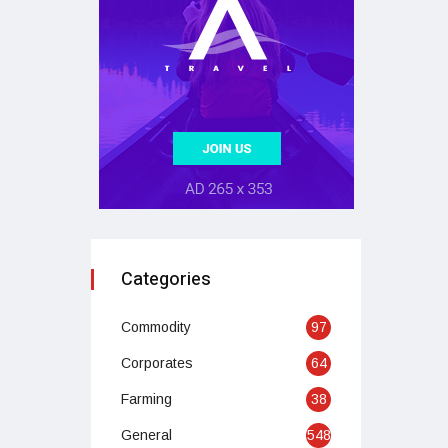
Categories
Commodity
97
Corporates
64
Farming
38
General
548