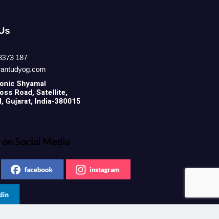
 Us
8373 187
rantudyog.com
onic
Shyamal
ss Road, Satellite,
 Gujarat, India-380015
 on Social Media
facebook
instagram
din