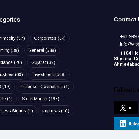
egories
Contact
+91 999 
mmodity
(97)
Corporates
(64)
info@vib
rming
(38)
General
(548)
1104 | Ic
Shyamal Cro
idance
(26)
Gujarat
(39)
Ahmedabad,
ustries
(69)
Investment
(508)
O
(19)
Professor Govindbhai
(1)
Follow us
file
(1)
Stock Market
(197)
x
ccess Stories
(1)
tax news
(10)
linke