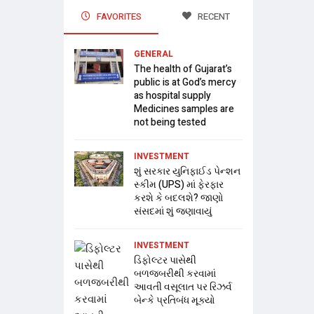
FAVORITES
RECENT
GENERAL
The health of Gujarat’s
public is at God’s mercy
as hospital supply
Medicines samples are
not being tested
INVESTMENT
શું સરકાર યુનિફાઈડ પેન્શન
સ્કીમ (UPS) માં ફેરફાર
કરશે કે બદલશે? જાણો
સંસદમાં શું જણાવાયું
INVESTMENT
ડિફોલ્ટર પાસેથી
બળજબરીથી કરવામાં
આવતી વસૂલાત પર રિઝર્વ
બેન્કે પ્રતિબંધ મૂક્યો