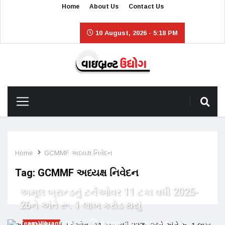
Home
About Us
Contact Us
10 August, 2026 - 5:18 PM
Home
GCMMF અધ્યક્ષ નિવેદન
Tag:
GCMMF અધ્યક્ષ નિવેદન
અમૂલ બ્રાન્ડનું ટર્નઓવર 11 ટકા વધી 2025-
26ને અંતે રૂ. 1 લાખ કરોડ થયું
Team Vibrant Udyog
6 April, 2026 - 8:59 AM
GENERAL