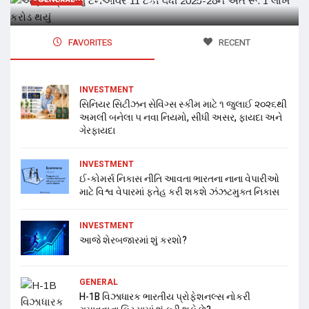
FAVORITES
RECENT
INVESTMENT
સિનિયર સિટીઝન સેવિંગ્સ સ્કીમ માટે ૧ જુલાઈ ૨૦૨૬થી
અમલી બનેલા ૫ નવા નિયમો, સીધી અસર, ફાયદા અને
ગેરફાયદા
INVESTMENT
ઈ-કોમર્સ નિકાસ નીતિ આવતા ભારતના નાના વેપારીઓ
માટે વિશ્વ વેપારમાં ફતેહ કરી શકશે ઝંઝટમુક્ત નિકાસ
INVESTMENT
આજે શેરબજારમાં શું કરશો?
GENERAL
H-1B વિઝાધારક ભારતીય પ્રોફેશનલ્સ નોકરી