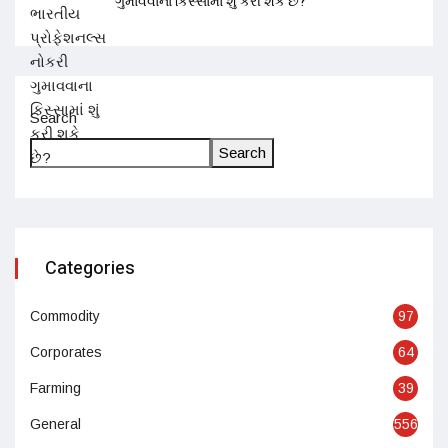
ગુમાવવાના કિસ્સામાં શું કરી શકે છે?
Search
Search
Categories
Commodity
97
Corporates
64
Farming
39
General
556