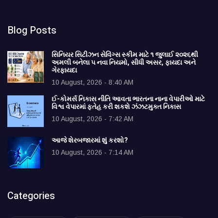
Blog Posts
સિનિયર સિટીઝન સેવિંગ્સ સ્કીમ માટે ૧ જુલાઈ ૨૦૨૬થી
અમલી બનેલા ૫ નવા નિયમો, સીધી અસર, ફાયદા અને
ગેરફાયદા
10 August, 2026 - 8:40 AM
ઈ-કોમર્સ નિકાસ નીતિ આવતા ભારતના નાના વેપારીઓ માટે
વિશ્વ વેપારમાં ફતેહ કરી શકશે ઝંઝટમુક્ત નિકાસ
10 August, 2026 - 7:42 AM
આજે શેરબજારમાં શું કરશો?
10 August, 2026 - 7:14 AM
Categories