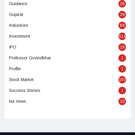
Guidance
26
Gujarat
39
Industries
69
Investment
514
IPO
19
Professor Govindbhai
1
Profile
1
Stock Market
197
Success Stories
1
tax news
10