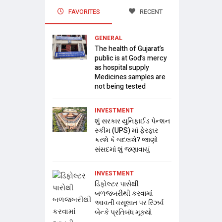
FAVORITES
RECENT
GENERAL
The health of Gujarat’s
public is at God’s mercy
as hospital supply
Medicines samples are
not being tested
INVESTMENT
શું સરકાર યુનિફાઈડ પેન્શન
સ્કીમ (UPS) માં ફેરફાર
કરશે કે બદલશે? જાણો
સંસદમાં શું જણાવાયું
INVESTMENT
ડિફોલ્ટર પાસેથી
બળજબરીથી કરવામાં
આવતી વસૂલાત પર રિઝર્વ
બેન્કે પ્રતિબંધ મૂક્યો