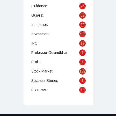
Guidance
26
Gujarat
39
Industries
69
Investment
508
IPO
19
Professor Govindbhai
1
Profile
1
Stock Market
197
Success Stories
1
tax news
10