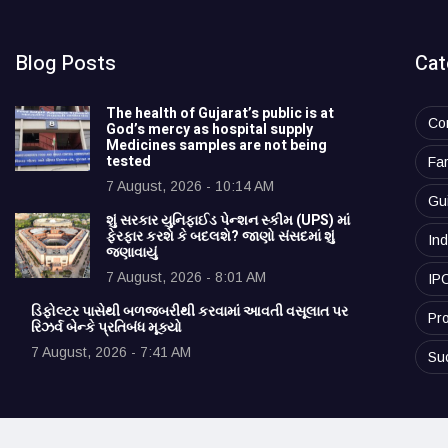
Blog Posts
Cat
The health of Gujarat’s public is at
Co
God’s mercy as hospital supply
Medicines samples are not being
tested
Fa
7 August, 2026 - 10:14 AM
Gu
શું સરકાર યુનિફાઈડ પેન્શન સ્કીમ (UPS) માં
ફેરફાર કરશે કે બદલશે? જાણો સંસદમાં શું
Ind
જણાવાયું
7 August, 2026 - 8:01 AM
IP
ડિફોલ્ટર પાસેથી બળજબરીથી કરવામાં આવતી વસૂલાત પર
Pro
રિઝર્વ બેન્કે પ્રતિબંધ મૂક્યો
7 August, 2026 - 7:41 AM
Su