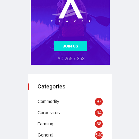
Categories
Commodity
97
Corporates
64
Farming
38
General
548