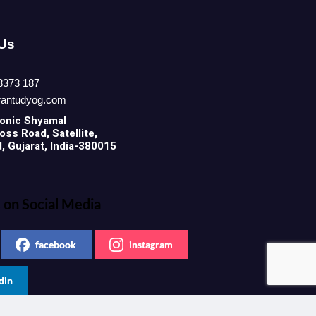
 Us
8373 187
rantudyog.com
onic
Shyamal
ss Road, Satellite,
 Gujarat, India-380015
 on Social Media
facebook
instagram
din