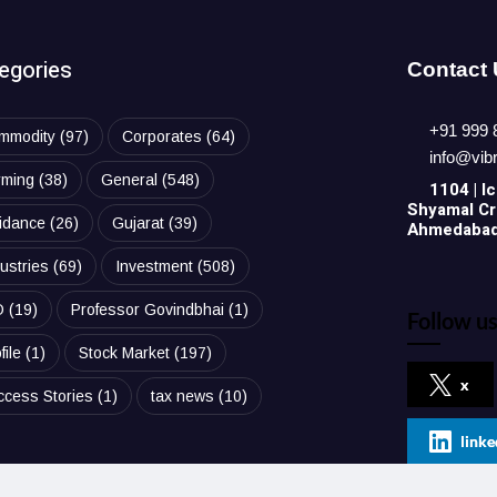
egories
Contact
+91 999 
mmodity
(97)
Corporates
(64)
info@vib
rming
(38)
General
(548)
1104 | Ic
Shyamal Cro
idance
(26)
Gujarat
(39)
Ahmedabad,
ustries
(69)
Investment
(508)
O
(19)
Professor Govindbhai
(1)
Follow us
file
(1)
Stock Market
(197)
x
ccess Stories
(1)
tax news
(10)
linke