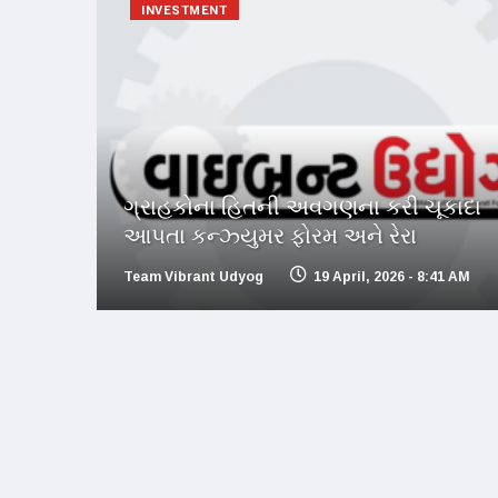
INVESTMENT
ગ્રાહકોના હિતની અવગણના કરી ચૂકાદા
આપતા કન્ઝ્યુમર ફોરમ અને રેરા
Team Vibrant Udyog
19 April, 2026 - 8:41 AM