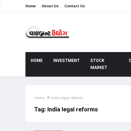
Home
About Us
Contact Us
HOME
INVESTMENT
STOCK
MARKET
Home
India legal reforms
Tag:
India legal reforms