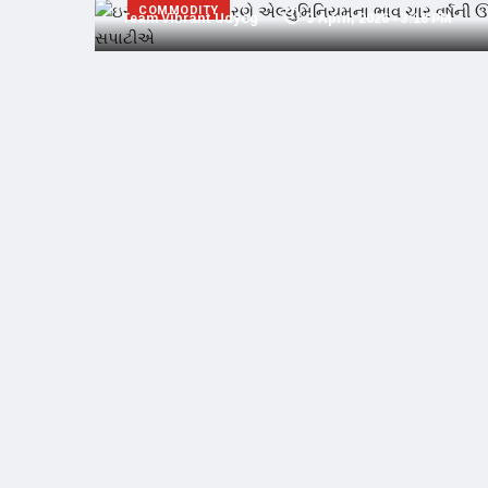
COMMODITY
Team Vibrant Udyog
3 April, 2026 - 3:18 PM