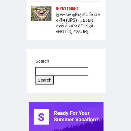
INVESTMENT
શું સરકાર યુનિફાઈડ પેન્શન
સ્કીમ (UPS) માં ફેરફાર
કરશે કે બદલશે? જાણો
સંસદમાં શું જણાવાયું
Search
Search