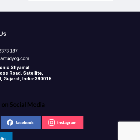
 Us
8373 187
rantudyog.com
onic
Shyamal
ss Road, Satellite,
 Gujarat, India-380015
 on Social Media
facebook
instagram
din