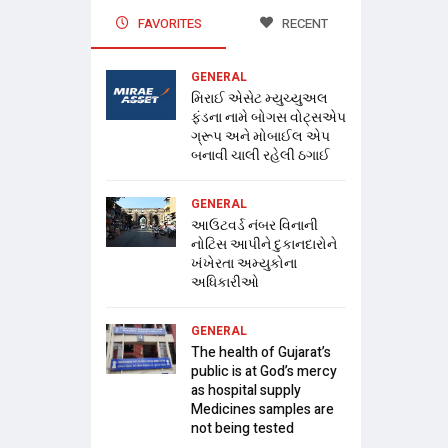
FAVORITES
RECENT
GENERAL
મિરાઈ એસેટ મ્યુચ્યુઅલ
ફંડના નામે બોગસ વોટ્સએપ
ગ્રૂપ અને મોબાઈલ એપ
બનાવી ચાલી રહેલી ઠગાઈ
GENERAL
આઉટવર્ડ નંબર વિનાની
નોટિસ આપીને દુકાનદારોને
ખંખેરતા અમ્યુકોના
અધિકારીઓ
GENERAL
The health of Gujarat’s
public is at God’s mercy
as hospital supply
Medicines samples are
not being tested