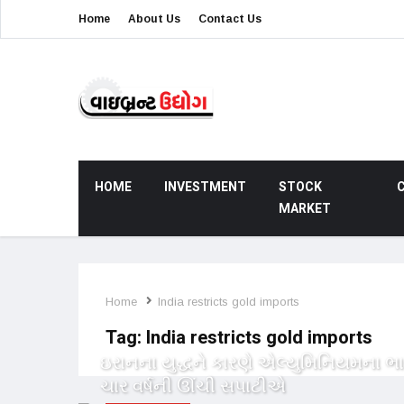
Home
About Us
Contact Us
HOME
INVESTMENT
STOCK
MARKET
Home
India restricts gold imports
Tag:
India restricts gold imports
ઇરાનના યુદ્ધને કારણે એલ્યુમિનિયમના ભ
ચાર વર્ષની ઊંચી સપાટીએ