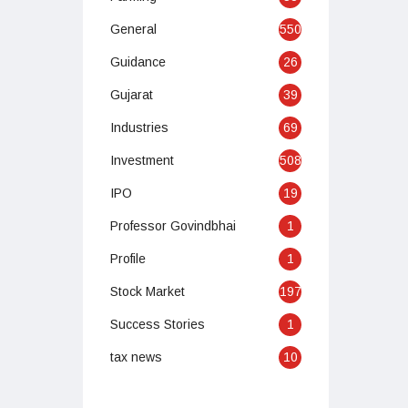
General
550
Guidance
26
Gujarat
39
Industries
69
Investment
508
IPO
19
Professor Govindbhai
1
Profile
1
Stock Market
197
Success Stories
1
tax news
10