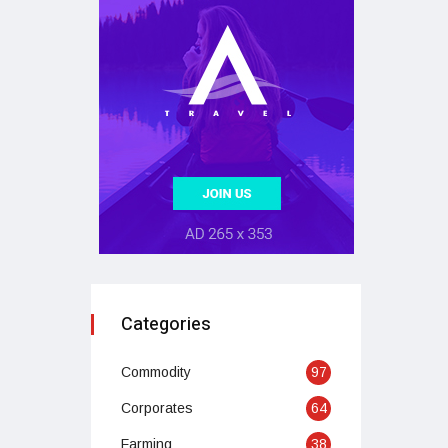
Categories
Commodity
97
Corporates
64
Farming
38