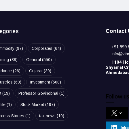
egories
Contact
+91 999 
mmodity
(97)
Corporates
(64)
info@vib
rming
(38)
General
(550)
1104 | Ic
Shyamal Cro
idance
(26)
Gujarat
(39)
Ahmedabad,
ustries
(69)
Investment
(508)
O
(19)
Professor Govindbhai
(1)
Follow us
file
(1)
Stock Market
(197)
x
ccess Stories
(1)
tax news
(10)
linke