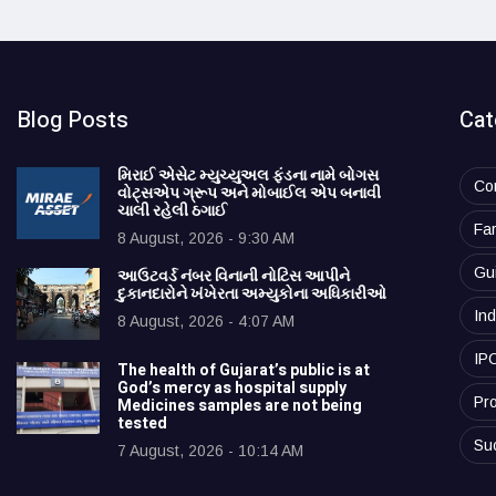
Blog Posts
Cat
મિરાઈ એસેટ મ્યુચ્યુઅલ ફંડના નામે બોગસ
Co
વોટ્સએપ ગ્રૂપ અને મોબાઈલ એપ બનાવી
ચાલી રહેલી ઠગાઈ
Fa
8 August, 2026 - 9:30 AM
Gu
આઉટવર્ડ નંબર વિનાની નોટિસ આપીને
દુકાનદારોને ખંખેરતા અમ્યુકોના અધિકારીઓ
Ind
8 August, 2026 - 4:07 AM
IP
The health of Gujarat’s public is at
God’s mercy as hospital supply
Pro
Medicines samples are not being
tested
Su
7 August, 2026 - 10:14 AM