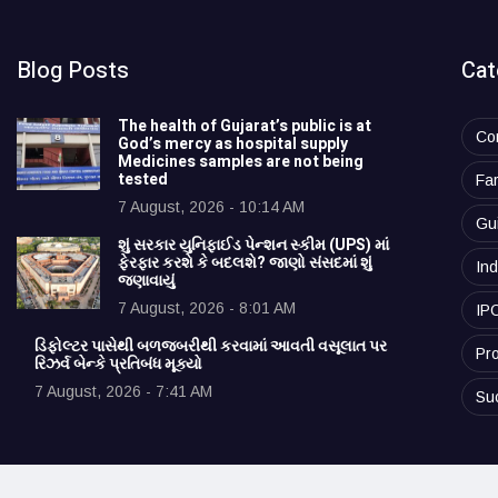
Blog Posts
Cat
The health of Gujarat’s public is at
Co
God’s mercy as hospital supply
Medicines samples are not being
tested
Fa
7 August, 2026 - 10:14 AM
Gu
શું સરકાર યુનિફાઈડ પેન્શન સ્કીમ (UPS) માં
ફેરફાર કરશે કે બદલશે? જાણો સંસદમાં શું
Ind
જણાવાયું
7 August, 2026 - 8:01 AM
IP
ડિફોલ્ટર પાસેથી બળજબરીથી કરવામાં આવતી વસૂલાત પર
Pro
રિઝર્વ બેન્કે પ્રતિબંધ મૂક્યો
7 August, 2026 - 7:41 AM
Su