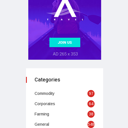
Categories
Commodity
97
Corporates
64
Farming
38
General
548