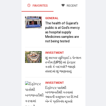
FAVORITES
RECENT
GENERAL
The health of Gujarat’s
public is at God’s mercy
as hospital supply
Medicines samples are
not being tested
INVESTMENT
શું સરકાર યુનિફાઈડ પેન્શન
સ્કીમ (UPS) માં ફેરફાર
કરશે કે બદલશે? જાણો
સંસદમાં શું જણાવાયું
INVESTMENT
ડિફોલ્ટર પાસેથી
બળજબરીથી કરવામાં
આવતી વસૂલાત પર રિઝર્વ
બેન્કે પ્રતિબંધ મૂક્યો