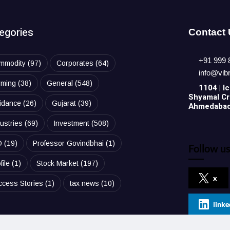
egories
Contact
+91 999 
mmodity
(97)
Corporates
(64)
info@vib
rming
(38)
General
(548)
1104 | Ic
Shyamal Cro
idance
(26)
Gujarat
(39)
Ahmedabad,
ustries
(69)
Investment
(508)
O
(19)
Professor Govindbhai
(1)
Follow us
file
(1)
Stock Market
(197)
x
ccess Stories
(1)
tax news
(10)
linke