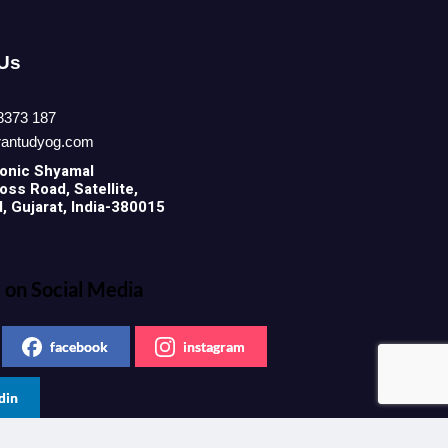
 Us
8373 187
rantudyog.com
onic
Shyamal
ss Road, Satellite,
 Gujarat, India-380015
 on Social Media
facebook
instagram
din