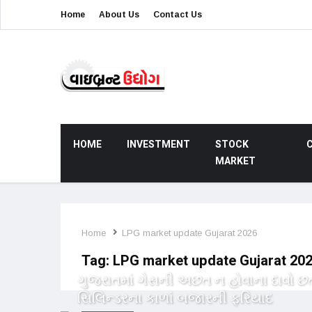
Home
About Us
Contact Us
HOME
INVESTMENT
STOCK
MARKET
Home
LPG market update Gujarat 2026
Tag:
LPG market update Gujarat 20
ગુજરાતમાં ગેસની અછત ન હોવાના દાવો છત
સિલિન્ડરના કાળાં બજારની ફરિયાદ