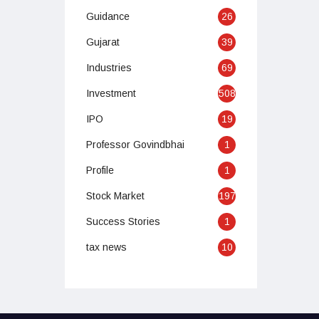
Guidance
26
Gujarat
39
Industries
69
Investment
508
IPO
19
Professor Govindbhai
1
Profile
1
Stock Market
197
Success Stories
1
tax news
10