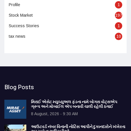
Profile
1
Stock Market
197
Success Stories
1
tax news
10
Blog Posts
મિરાઈ એસેટ મ્યુચ્યુઅલ ફંડના નામે બોગસ વોટ્સએપ
ગ્રૂપ અને મોબાઈલ એપ બનાવી ચાલી રહેલી ઠગાઈ
8 August, 2026 - 9:30 AM
આઉટવર્ડ નંબર વિનાની નોટિસ આપીને દુકાનદારોને ખંખેરતા