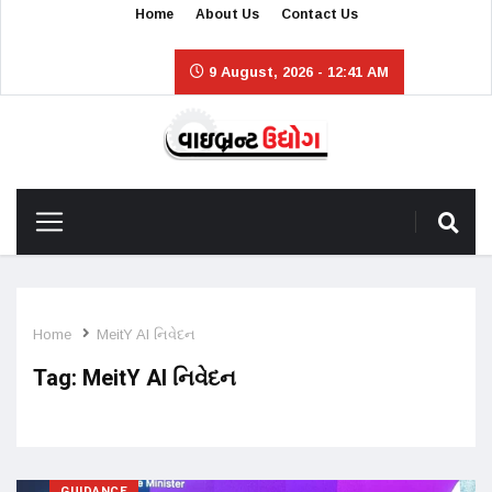
Home
About Us
Contact Us
9 August, 2026 - 12:41 AM
Home
MeitY AI નિવેદન
Tag:
MeitY AI નિવેદન
GUIDANCE