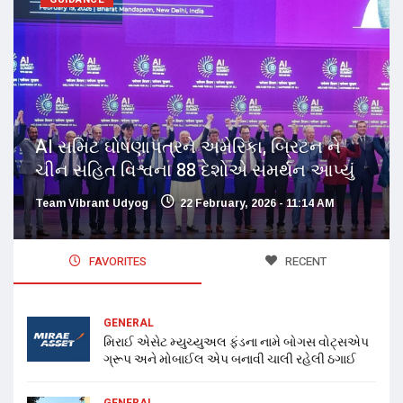
AI સમિટ ઘોષણાપત્રને અમેરિકા, બ્રિટન ને
ચીન સહિત વિશ્વના 88 દેશોએ સમર્થન આપ્યું
Team Vibrant Udyog
22 February, 2026 - 11:14 AM
FAVORITES
RECENT
GENERAL
મિરાઈ એસેટ મ્યુચ્યુઅલ ફંડના નામે બોગસ વોટ્સએપ
ગ્રૂપ અને મોબાઈલ એપ બનાવી ચાલી રહેલી ઠગાઈ
GENERAL