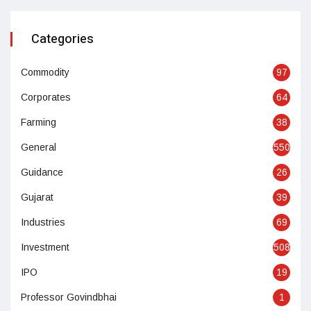
Categories
Commodity
97
Corporates
64
Farming
38
General
550
Guidance
26
Gujarat
39
Industries
69
Investment
508
IPO
19
Professor Govindbhai
1