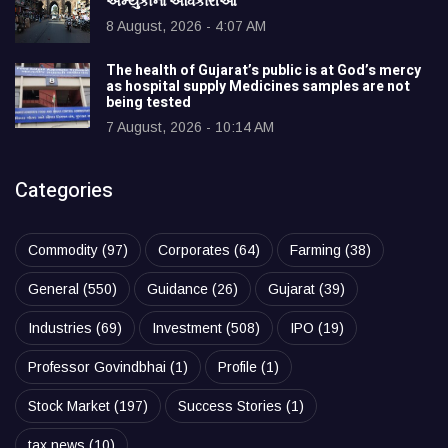
અમ્યુકોના અધિકારીઓ
8 August, 2026 - 4:07 AM
The health of Gujarat’s public is at God’s mercy
as hospital supply Medicines samples are not
being tested
7 August, 2026 - 10:14 AM
Categories
Commodity
(97)
Corporates
(64)
Farming
(38)
General
(550)
Guidance
(26)
Gujarat
(39)
Industries
(69)
Investment
(508)
IPO
(19)
Professor Govindbhai
(1)
Profile
(1)
Stock Market
(197)
Success Stories
(1)
tax news
(10)