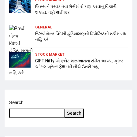
ખિસ્સાને પરવડે તેવા શેર્સમાં રોકાણ કરવાનું વિચારી
શકાય, નફો થઈ શકે
GENERAL
રિઝર્વ બેન્ક વિદેશી હૂંડિયામણની ડિપોઝિટની સ્કીમ બંધ
નહિ કરે
STOCK MARKET
GIFT Nifty એ ફ્લેટ શરૂઆતના સંકેત આપ્યા; ક્રૂડ
ઓઇલ બ્રેન્ટ $80 થી નીચે ઉતરી ગયું
Search
Search