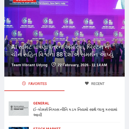
AI સમિટ ઘોષણાપત્રને અમેરિકા, બ્રિટન ને
ચીન સહિત વિશ્વના 88 દેશોએ સમર્થન આપ્યું
Team Vibrant Udyog
22 February, 2026 - 11:14 AM
FAVORITES
RECENT
GENERAL
ઈ-કોમર્સ નિકાસ નીતિ કડક નિયમો સાથે લાગુ કરવામાં
આવી
STOCK MARKET