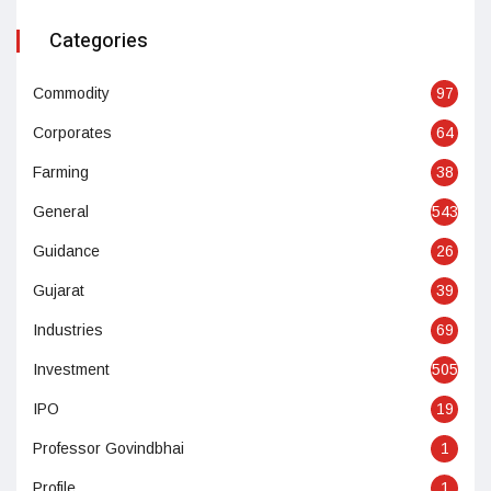
Categories
Commodity
97
Corporates
64
Farming
38
General
543
Guidance
26
Gujarat
39
Industries
69
Investment
505
IPO
19
Professor Govindbhai
1
Profile
1