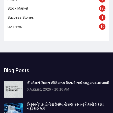
Stock Market
195
Success Stories
1
tax news
10
Blog Posts
ઈ-કોમર્સ નિકાસ નીતિ કડક નિયમો સાથે લાગુ કરવામાં આવી
6 August, 2026 - 10:10 AM
ખિસ્સાને પરવડે તેવા શેર્સમાં રોકાણ કરવાનું વિચારી શકાય,
નફો થઈ શકે