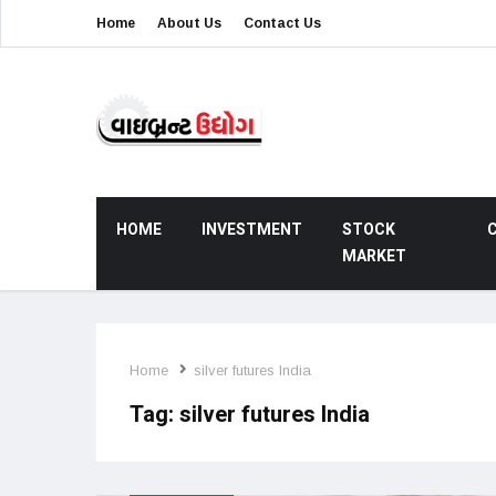
Home
About Us
Contact Us
HOME
INVESTMENT
STOCK
MARKET
Home
silver futures India
Tag:
silver futures India