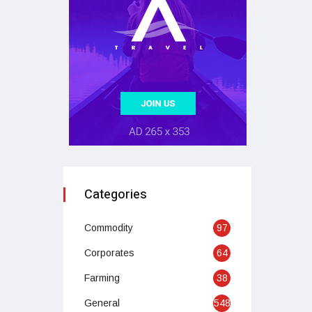
Categories
Commodity
97
Corporates
64
Farming
38
General
548