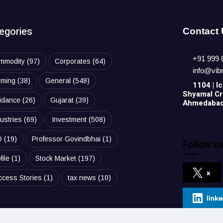
egories
Contact
+91 999 
mmodity
(97)
Corporates
(64)
info@vib
rming
(38)
General
(548)
1104 | Ic
Shyamal Cro
idance
(26)
Gujarat
(39)
Ahmedabad,
ustries
(69)
Investment
(508)
O
(19)
Professor Govindbhai
(1)
Follow us
file
(1)
Stock Market
(197)
x
ccess Stories
(1)
tax news
(10)
linke