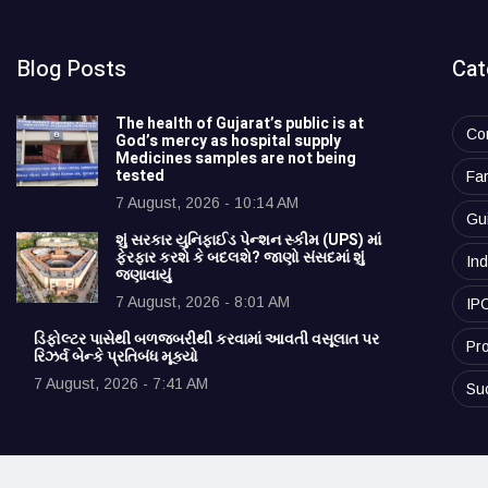
Blog Posts
Cat
The health of Gujarat’s public is at
Co
God’s mercy as hospital supply
Medicines samples are not being
tested
Fa
7 August, 2026 - 10:14 AM
Gu
શું સરકાર યુનિફાઈડ પેન્શન સ્કીમ (UPS) માં
ફેરફાર કરશે કે બદલશે? જાણો સંસદમાં શું
Ind
જણાવાયું
7 August, 2026 - 8:01 AM
IP
ડિફોલ્ટર પાસેથી બળજબરીથી કરવામાં આવતી વસૂલાત પર
Pro
રિઝર્વ બેન્કે પ્રતિબંધ મૂક્યો
7 August, 2026 - 7:41 AM
Su