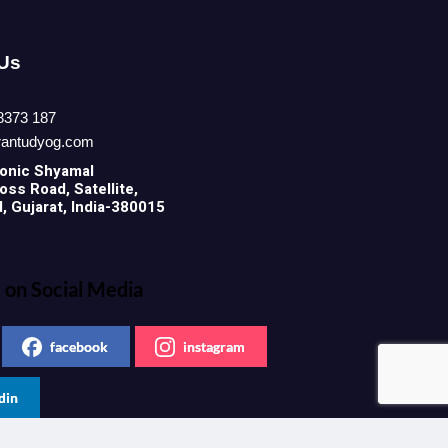
 Us
8373 187
rantudyog.com
onic
Shyamal
ss Road, Satellite,
 Gujarat, India-380015
 on Social Media
facebook
instagram
din