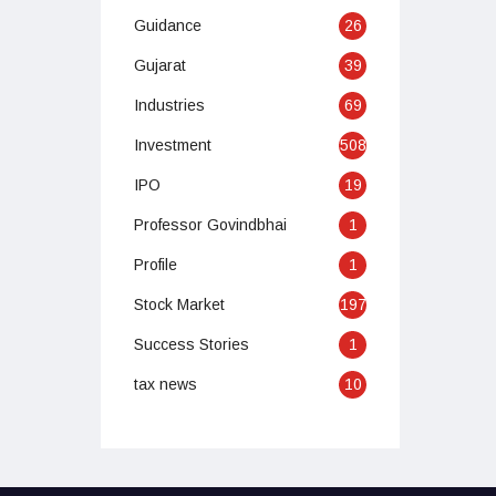
Guidance
26
Gujarat
39
Industries
69
Investment
508
IPO
19
Professor Govindbhai
1
Profile
1
Stock Market
197
Success Stories
1
tax news
10