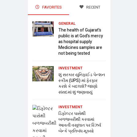
FAVORITES
RECENT
GENERAL
The health of Gujarat’s
public is at God’s mercy
as hospital supply
Medicines samples are
not being tested
INVESTMENT
શું સરકાર યુનિફાઈડ પેન્શન
સ્કીમ (UPS) માં ફેરફાર
કરશે કે બદલશે? જાણો
સંસદમાં શું જણાવાયું
INVESTMENT
ડિફોલ્ટર પાસેથી
બળજબરીથી કરવામાં
આવતી વસૂલાત પર રિઝર્વ
બેન્કે પ્રતિબંધ મૂક્યો