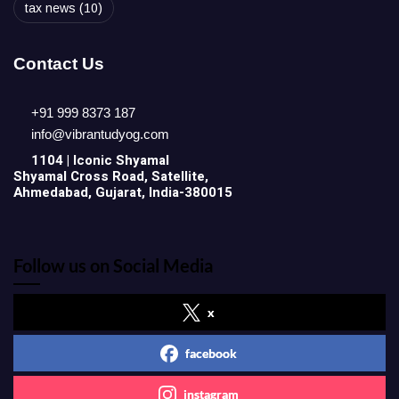
tax news
(10)
Contact Us
+91 999 8373 187
info@vibrantudyog.com
1104 | Iconic
Shyamal
Shyamal Cross Road, Satellite,
Ahmedabad, Gujarat, India-380015
Follow us on Social Media
x
facebook
instagram