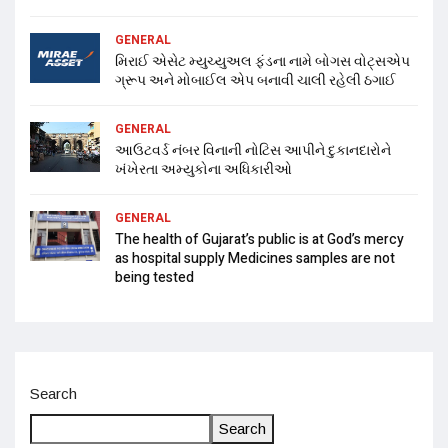
GENERAL
મિરાઈ એસેટ મ્યુચ્યુઅલ ફંડના નામે બોગસ વોટ્સએપ
ગ્રૂપ અને મોબાઈલ એપ બનાવી ચાલી રહેલી ઠગાઈ
GENERAL
આઉટવર્ડ નંબર વિનાની નોટિસ આપીને દુકાનદારોને
ખંખેરતા અમ્યુકોના અધિકારીઓ
GENERAL
The health of Gujarat’s public is at God’s mercy
as hospital supply Medicines samples are not
being tested
Search
Search