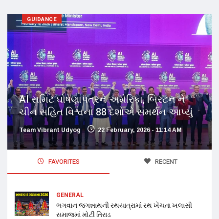
GUIDANCE
AI સમિટ ઘોષણાપત્રને અમેરિકા, બ્રિટન ને
ચીન સહિત વિશ્વના 88 દેશોએ સમર્થન આપ્યું
Team Vibrant Udyog
22 February, 2026 - 11:14 AM
FAVORITES
RECENT
GENERAL
ભગવાન જગન્નાથની રથયાત્રામાં રથ ખેંચતા ખલાસી
સમાજમાં મોટી તિરાડ