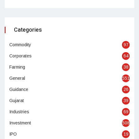
Categories
Commodity
97
Corporates
64
Farming
38
General
551
Guidance
26
Gujarat
39
Industries
69
Investment
508
IPO
19