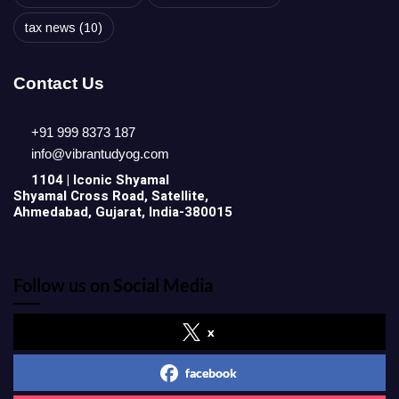
tax news
(10)
Contact Us
+91 999 8373 187
info@vibrantudyog.com
1104 | Iconic
Shyamal
Shyamal Cross Road, Satellite,
Ahmedabad, Gujarat, India-380015
Follow us on Social Media
x
facebook