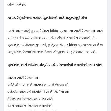
ઊભી કરે છે.
કાપડ ઉદ્યોગના તમામ હિતધારકો માટે મહત્વપૂર્ણ મંચ
યાર્ન એક્સ્પોનું મુખ્ય ઉદ્દેશ્ય વિવિધ પ્રકારના યાર્ન ઉત્પાદકો અને
ખરીદદારો વચ્ચે સીધો વ્યવસાયિક સંપર્ક સ્થાપિત કરવાનો છે.
પ્રદર્શન દરમિયાન કુદરતી, કૃત્રિમ તેમજ વિશેષ પ્રકારના યાર્નના
અદ્યતન ઉત્પાદનો અને ટેક્નોલોજીઓ રજૂ કરવામાં આવશે.
પ્રદર્શન ખાતે નીચેના ક્ષેત્રો સાથે સંકળાયેલી કંપનીઓ ભાગ લેશે
કોટન યાર્ન ઉત્પાદકો
પોલિએસ્ટર અને નાયલોન યાર્ન ઉત્પાદકો
બ્લેન્ડેડ અને સ્પેશિયલિટી યાર્ન નિર્માતાઓ
ટેક્નિકલ ટેક્સટાઇલ સપ્લાયર્સ
યાર્ન આયાત-નિકાસ કંપનીઓ