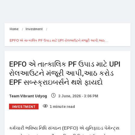
Home
Investment
EPFO એ તાત્કાલિક PF ઉપાડ માટે UPI રોલઆઉટને મંજૂરી આપી,આઠ…
EPFO એ તાત્કાલિક PF ઉપાડ માટે UPI
રોલઆઉટને મંજૂરી આપી,આઠ કરોડ
EPF સબ્સ્ક્રાઇબર્સને થશે ફાયદો
Team Vibrant Udyog
3 June, 2026 - 3:06 PM
INVESTMENT
1 minute read
કર્મચારી ભવિષ્ય નિધિ સંગઠન (EPFO) એ યુનિફાઇડ પેમેન્ટ્સ