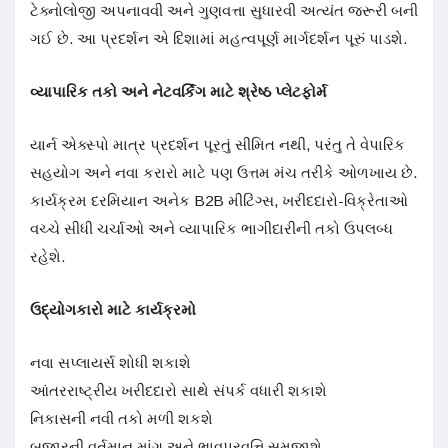
ટેક્નોલોજી અપનાવવી અને ગુણવત્તા સુધારવી અત્યંત જરૂરી બની
ગઈ છે. આ પ્રદર્શન એ દિશામાં મહત્વપૂર્ણ માર્ગદર્શન પૂરું પાડશે.
વ્યાપારિક તકો અને નેટવર્કિંગ માટે શ્રેષ્ઠ પ્લેટફોર્મ
યાર્ન એક્સ્પો માત્ર પ્રદર્શન પૂરતું સીમિત નથી, પરંતુ તે વેપારિક
સહયોગ અને નવા કરારો માટે પણ ઉત્તમ મંચ તરીકે ઓળખાય છે.
કાર્યક્રમ દરમિયાન અનેક B2B મીટિંગ્સ, ખરીદદારો-વિક્રેતાઓ
વચ્ચે સીધી ચર્ચાઓ અને વ્યાપારિક ભાગીદારીની તકો ઉપલબ્ધ
રહેશે.
ઉદ્યોગકારો માટે કાર્યક્રમો
નવા સપ્લાયર્સ શોધી શકાશે
આંતરરાષ્ટ્રીય ખરીદદારો સાથે સંપર્ક વધારી શકાશે
નિકાસની નવી તકો મળી શકશે
બજારની વર્તમાન માંગ અને ભાવપ્રવૃત્તિ સમજાશે