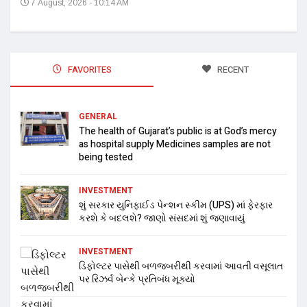
7 August, 2026 - 10:14 AM
FAVORITES
RECENT
GENERAL
The health of Gujarat’s public is at God’s mercy
as hospital supply Medicines samples are not
being tested
INVESTMENT
શું સરકાર યુનિફાઈડ પેન્શન સ્કીમ (UPS) માં ફેરફાર
કરશે કે બદલશે? જાણો સંસદમાં શું જણાવાયું
INVESTMENT
ડિફોલ્ટર પાસેથી બળજબરીથી કરવામાં આવતી વસૂલાત
પર રિઝર્વ બેન્કે પ્રતિબંધ મૂક્યો