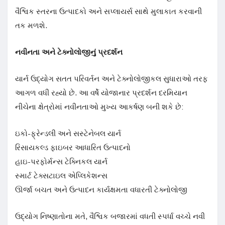
વૈશ્વિક સ્તરના ઉત્પાદકો અને સપ્લાયર્સ સાથે મુલાકાત કરવાની
તક મળશે.
નવીનતા અને ટેક્નોલોજીનું પ્રદર્શન
યાર્ન ઉદ્યોગ સતત પરિવર્તન અને ટેક્નોલોજીકલ સુધારાઓ તરફ
આગળ વધી રહ્યો છે. આ વર્ષે યોજાનાર પ્રદર્શન દરમિયાન
નીચેના ક્ષેત્રોમાં નવીનતાઓ મુખ્ય આકર્ષણ બની શકે છે:
ઇકો-ફ્રેન્ડલી અને સસ્ટેનેબલ યાર્ન
રિસાયકલ્ડ ફાઇબર આધારિત ઉત્પાદનો
હાઇ-પરફોર્મન્સ ટેક્નિકલ યાર્ન
સ્માર્ટ ટેક્સટાઇલ એપ્લિકેશન્સ
ઊર્જા બચત અને ઉત્પાદન કાર્યક્ષમતા વધારતી ટેક્નોલોજી
ઉદ્યોગ નિષ્ણાતોના મતે, વૈશ્વિક બજારમાં વધતી સ્પર્ધા વચ્ચે નવી