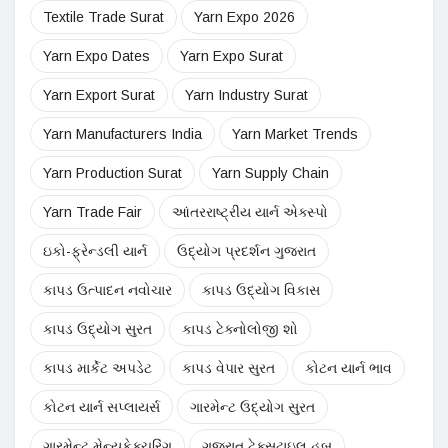
Textile Trade Surat
Yarn Expo 2026
Yarn Expo Dates
Yarn Expo Surat
Yarn Export Surat
Yarn Industry Surat
Yarn Manufacturers India
Yarn Market Trends
Yarn Production Surat
Yarn Supply Chain
Yarn Trade Fair
આંતરરાષ્ટ્રીય યાર્ન એક્સ્પો
ઇકો-ફ્રેન્ડલી યાર્ન
ઉદ્યોગ પ્રદર્શન ગુજરાત
કાપડ ઉત્પાદન નવોચાર
કાપડ ઉદ્યોગ વિકાસ
કાપડ ઉદ્યોગ સુરત
કાપડ ટેક્નોલોજી શો
કાપડ માર્કેટ અપડેટ
કાપડ વેપાર સુરત
કોટન યાર્ન ભાવ
કોટન યાર્ન સપ્લાયર્સ
ગારમેન્ટ ઉદ્યોગ સુરત
ગારમેન્ટ મેન્યુફેક્ચરિંગ
ગુજરાત ટેક્સટાઇલ હબ