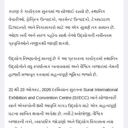
કારણ કે કાર્યક્રમ સુરતમાં જ યોજાઈ રહ્યો છે, સ્થાનિક
વેપારીઓ, ફેબ્રિક ઉત્પાદકો, ગારમેન્ટ ઉત્પાદકો, ટેક્સટાઇલ
ડિઝાઇનરો અને નિકાસકારો માટે આ એક સુવર્ણ તક સમાન છે.
ઓછા ખર્ચે અને સરળ પહોંચ સાથે તેઓ ઉદ્યોગની નવીનતમ
પ્રવૃત્તિઓને નજીકથી જાણી શકશે.
ઉદ્યોગ નિષ્ણાતોનું માનવું છે કે આ પ્રકારના કાર્યક્રમો સ્થાનિક
ઉદ્યોગોને વધુ સ્પર્ધાત્મક બનાવવામાં અને વૈશ્વિક બજારમાં તેમની
હાજરી મજબૂત કરવામાં મહત્વપૂર્ણ ભૂમિકા ભજવે છે.
21 થી 23 ઓગસ્ટ, 2026 દરમિયાન સુરતના Surat International
Exhibition and Convention Centre (SIECC) ખાતે યોજાનારી
યાર્ન એક્સ્પોની 8મી આવૃત્તિ કાપડ ઉદ્યોગ માટે એક મહત્વપૂર્ણ
ઘટના સાબિત થવાની અપેક્ષા છે. નવી ટેક્નોલોજી, વૈશ્વિક
બજારની તકો, વ્યાપારિક જોડાણો અને ઉદ્યોગ વિકાસના નવા