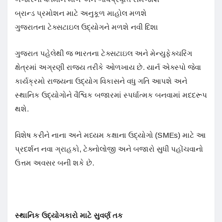
બ્રાન્ડ પ્રમોશન માટે અનુકૂળ માહોલ મળશે
ગુજરાતના ટેક્સટાઇલ ઉદ્યોગને મળશે નવી દિશા
ગુજરાત પહેલેથી જ ભારતના ટેક્સટાઇલ અને મેન્યુફેક્ચરિંગ
ક્ષેત્રમાં અગ્રણી રાજ્ય તરીકે ઓળખાય છે. યાર્ન એક્સ્પો જેવા
કાર્યક્રમો રાજ્યના ઉદ્યોગ વિકાસને વધુ ગતિ આપશે અને
સ્થાનિક ઉદ્યોગોને વૈશ્વિક બજારમાં સ્પર્ધાત્મક બનવામાં મદદરૂપ
થશે.
વિશેષ કરીને નાના અને મધ્યમ કક્ષાના ઉદ્યોગો (SMEs) માટે આ
પ્રદર્શન નવા ગ્રાહકો, ટેક્નોલોજી અને બજારો સુધી પહોંચવાનો
ઉત્તમ અવસર બની શકે છે.
સ્થાનિક ઉદ્યોગકારો માટે સુવર્ણ તક