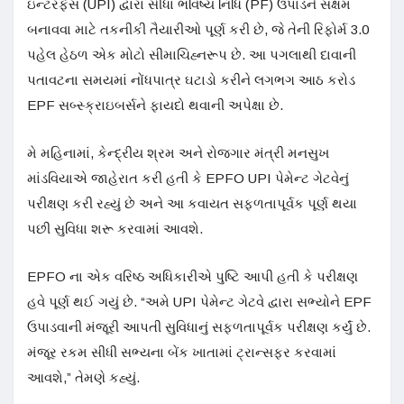
ઇન્ટરફેસ (UPI) દ્વારા સીધા ભવિષ્ય નિધિ (PF) ઉપાડને સક્ષમ
બનાવવા માટે તકનીકી તૈયારીઓ પૂર્ણ કરી છે, જે તેની રિફોર્મ 3.0
પહેલ હેઠળ એક મોટો સીમાચિહ્નરૂપ છે. આ પગલાથી દાવાની
પતાવટના સમયમાં નોંધપાત્ર ઘટાડો કરીને લગભગ આઠ કરોડ
EPF સબ્સ્ક્રાઇબર્સને ફાયદો થવાની અપેક્ષા છે.
મે મહિનામાં, કેન્દ્રીય શ્રમ અને રોજગાર મંત્રી મનસુખ
માંડવિયાએ જાહેરાત કરી હતી કે EPFO ​​UPI પેમેન્ટ ગેટવેનું
પરીક્ષણ કરી રહ્યું છે અને આ કવાયત સફળતાપૂર્વક પૂર્ણ થયા
પછી સુવિધા શરૂ કરવામાં આવશે.
EPFO ના એક વરિષ્ઠ અધિકારીએ પુષ્ટિ આપી હતી કે પરીક્ષણ
હવે પૂર્ણ થઈ ગયું છે. “અમે UPI પેમેન્ટ ગેટવે દ્વારા સભ્યોને EPF
ઉપાડવાની મંજૂરી આપતી સુવિધાનું સફળતાપૂર્વક પરીક્ષણ કર્યું છે.
મંજૂર રકમ સીધી સભ્યના બેંક ખાતામાં ટ્રાન્સફર કરવામાં
આવશે,” તેમણે કહ્યું.