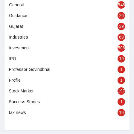
General
548
Guidance
26
Gujarat
39
Industries
69
Investment
508
IPO
19
Professor Govindbhai
1
Profile
1
Stock Market
197
Success Stories
1
tax news
10