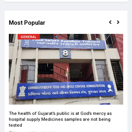
Most Popular
GENERAL
17 ન
અને 
14
The health of Gujarat’s public is at God’s mercy as
hospital supply Medicines samples are not being
tested