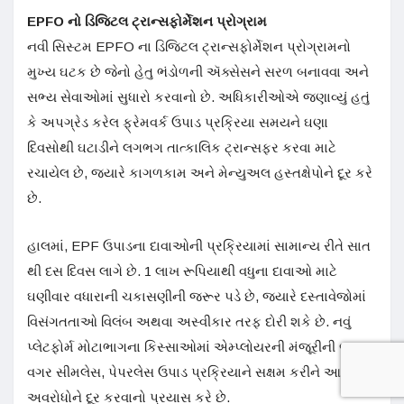
EPFO નો ડિજિટલ ટ્રાન્સફોર્મેશન પ્રોગ્રામ
નવી સિસ્ટમ EPFO ​​ના ડિજિટલ ટ્રાન્સફોર્મેશન પ્રોગ્રામનો
મુખ્ય ઘટક છે જેનો હેતુ ભંડોળની ઍક્સેસને સરળ બનાવવા અને
સભ્ય સેવાઓમાં સુધારો કરવાનો છે. અધિકારીઓએ જણાવ્યું હતું
કે અપગ્રેડ કરેલ ફ્રેમવર્ક ઉપાડ પ્રક્રિયા સમયને ઘણા
દિવસોથી ઘટાડીને લગભગ તાત્કાલિક ટ્રાન્સફર કરવા માટે
રચાયેલ છે, જ્યારે કાગળકામ અને મેન્યુઅલ હસ્તક્ષેપોને દૂર કરે
છે.
હાલમાં, EPF ઉપાડના દાવાઓની પ્રક્રિયામાં સામાન્ય રીતે સાત
થી દસ દિવસ લાગે છે. 1 લાખ રૂપિયાથી વધુના દાવાઓ માટે
ઘણીવાર વધારાની ચકાસણીની જરૂર પડે છે, જ્યારે દસ્તાવેજોમાં
વિસંગતતાઓ વિલંબ અથવા અસ્વીકાર તરફ દોરી શકે છે. નવું
પ્લેટફોર્મ મોટાભાગના કિસ્સાઓમાં એમ્પ્લોયરની મંજૂરીની જરૂર
વગર સીમલેસ, પેપરલેસ ઉપાડ પ્રક્રિયાને સક્ષમ કરીને આ
અવરોધોને દૂર કરવાનો પ્રયાસ કરે છે.