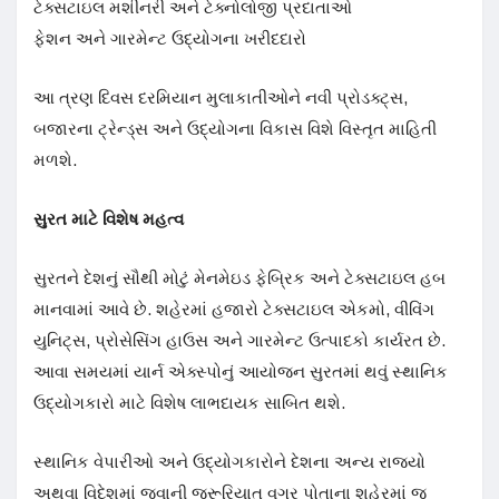
ટેક્સટાઇલ મશીનરી અને ટેક્નોલોજી પ્રદાતાઓ
ફેશન અને ગારમેન્ટ ઉદ્યોગના ખરીદદારો
આ ત્રણ દિવસ દરમિયાન મુલાકાતીઓને નવી પ્રોડક્ટ્સ,
બજારના ટ્રેન્ડ્સ અને ઉદ્યોગના વિકાસ વિશે વિસ્તૃત માહિતી
મળશે.
સુરત માટે વિશેષ મહત્વ
સુરતને દેશનું સૌથી મોટું મેનમેઇડ ફેબ્રિક અને ટેક્સટાઇલ હબ
માનવામાં આવે છે. શહેરમાં હજારો ટેક્સટાઇલ એકમો, વીવિંગ
યુનિટ્સ, પ્રોસેસિંગ હાઉસ અને ગારમેન્ટ ઉત્પાદકો કાર્યરત છે.
આવા સમયમાં યાર્ન એક્સ્પોનું આયોજન સુરતમાં થવું સ્થાનિક
ઉદ્યોગકારો માટે વિશેષ લાભદાયક સાબિત થશે.
સ્થાનિક વેપારીઓ અને ઉદ્યોગકારોને દેશના અન્ય રાજ્યો
અથવા વિદેશમાં જવાની જરૂરિયાત વગર પોતાના શહેરમાં જ