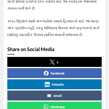
માર્ગો શોધવા ઇચ્છતા દરેક વ્યક્તિ માટે આ કાર્યક્રમ અનિવાર્ય
ગંતવ્ય બની શકે છે.
કાપડ ઉદ્યોગ સાથે સંકળાયેલા તમામ હિતધારકો માટે આ માત્ર
એક પ્રદર્શન નહીં, પરંતુ ભવિષ્યના વિકાસ અને સફળતાનો માર્ગ
દર્શાવતું વ્યાપારિક ઉત્સવ સાબિત થવાની સંભાવના છે.
Share on Social Media
x
facebook
linkedin
email
whatsapp