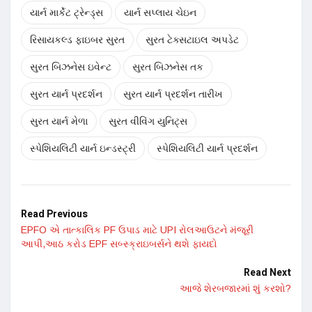
યાર્ન માર્કેટ ટ્રેન્ડ્સ
યાર્ન સપ્લાય ચેઇન
રિસાયકલ્ડ ફાઇબર સુરત
સુરત ટેક્સટાઇલ અપડેટ
સુરત બિઝનેસ ઇવેન્ટ
સુરત બિઝનેસ તક
સુરત યાર્ન પ્રદર્શન
સુરત યાર્ન પ્રદર્શન તારીખ
સુરત યાર્ન મેળા
સુરત વીવિંગ યુનિટ્સ
સ્પેશિયલિટી યાર્ન ઇન્ડસ્ટ્રી
સ્પેશિયલિટી યાર્ન પ્રદર્શન
Read Previous
EPFO એ તાત્કાલિક PF ઉપાડ માટે UPI રોલઆઉટને મંજૂરી
આપી,આઠ કરોડ EPF સબ્સ્ક્રાઇબર્સને થશે ફાયદો
Read Next
આજે શેરબજારમાં શું કરશો?