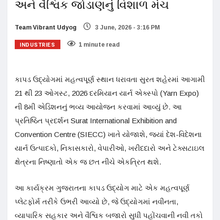
અને વૈશ્વિક જોડાણનું વિશાળ મંચ
Team Vibrant Udyog
3 June, 2026 - 3:16 PM
INDUSTRIES
1 minute read
કાપડ ઉદ્યોગમાં મહત્વપૂર્ણ સ્થાન ધરાવતા સુરત શહેરમાં આગામી
21 થી 23 ઓગસ્ટ, 2026 દરમિયાન યાર્ન એક્સ્પો (Yarn Expo)
ની 8મી એડિશનનું ભવ્ય આયોજન કરવામાં આવ્યું છે. આ
પ્રતિષ્ઠિત પ્રદર્શન Surat International Exhibition and
Convention Centre (SIECC) ખાતે યોજાશે, જ્યાં દેશ-વિદેશના
યાર્ન ઉત્પાદકો, નિકાસકારો, વેપારીઓ, ખરીદદારો અને ટેક્સટાઇલ
ક્ષેત્રના નિષ્ણાતો એક જ છત નીચે એકત્રિત થશે.
આ કાર્યક્રમ ગુજરાતના કાપડ ઉદ્યોગ માટે એક મહત્વપૂર્ણ
પ્લેટફોર્મ તરીકે ઉભરી આવ્યો છે, જે ઉદ્યોગમાં નવીનતા,
વ્યાપારિક સહકાર અને વૈશ્વિક બજારો સુધી પહોંચવાની નવી તકો