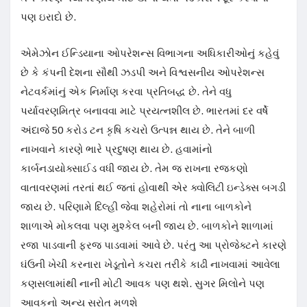
પણ ઇરાદો છે.
એમેઝોન ઈન્ડિયાના ઓપરેશન્સ વિભાગના અધિકારીઓનું કહેવું
છે કે કંપની દેશના સૌથી ઝડપી અને વિશ્વસનીય ઓપરેશન્સ
નેટવર્કમાંનું એક નિર્માણ કરવા પ્રતિબદ્ધ છે. તેને વધુ
પર્યાવરણમિત્ર બનાવવા માટે પ્રયત્નશીલ છે. ભારતમાં દર વર્ષે
અંદાજે 50 કરોડ ટન કૃષિ કચરો ઉત્પન્ન થાય છે. તેને બાળી
નાખવાને કારણે ભારે પ્રદુષણ થાય છે. હવામાંનો
કાર્બનડાયોક્સાઈડ વધી જાય છે. તેમ જ રાખના રજકણો
વાતાવરણમાં તરતાં થઈ જતાં હોવાથી એર ક્વોલિટી ઇન્ડેક્સ બગડી
જાય છે. પરિણામે દિલ્હી જેવા શહેરોમાં તો નાના બાળકોને
શાળાએ મોકલવા પણ મુશ્કેલ બની જાય છે. બાળકોને શાળામાં
રજા પાડવાની ફરજ પાડવામાં આવે છે. પરંતુ આ પ્રોજેક્ટને કારણે
ઘંઉની ખેચી કરનારા ખેડૂતોને કચરા તરીકે કાઢી નાખવામાં આવેલા
કણસલામાંથી નાની મોટી આવક પણ થશે. સુગર મિલોને પણ
આવકનો અન્ય સ્રોત મળશે