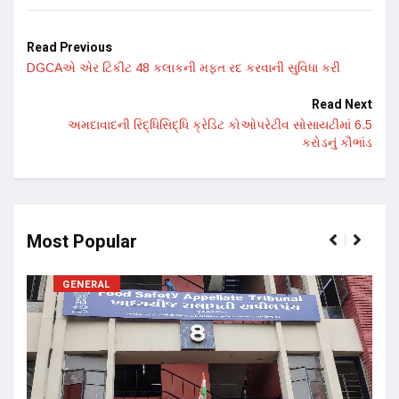
Read Previous
DGCAએ એર ટિકીટ 48 કલાકની મફત રદ કરવાની સુવિધા કરી
Read Next
અમદાવાદની રિદ્ધિસિદ્ધિ ક્રેડિટ કોઓપરેટીવ સોસાયટીમાં 6.5
કરોડનું કૌભાંડ
Most Popular
GENERAL
17 ન
અને 
14