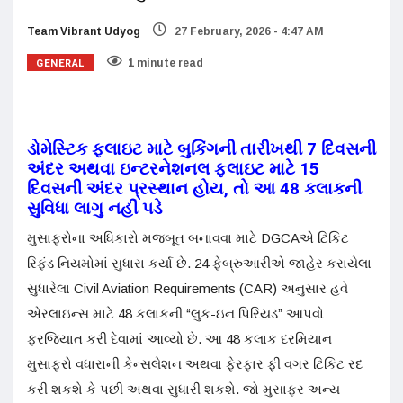
Team Vibrant Udyog
27 February, 2026 - 4:47 AM
GENERAL
1 minute read
ડોમેસ્ટિક ફ્લાઇટ માટે બુકિંગની તારીખથી 7 દિવસની
અંદર અથવા ઇન્ટરનેશનલ ફ્લાઇટ માટે 15
દિવસની અંદર પ્રસ્થાન હોય, તો આ 48 કલાકની
સુવિધા લાગુ નહીં પડે
મુસાફરોના અધિકારો મજબૂત બનાવવા માટે DGCAએ ટિકિટ
રિફંડ નિયમોમાં સુધારા કર્યા છે. 24 ફેબ્રુઆરીએ જાહેર કરાયેલા
સુધારેલા Civil Aviation Requirements (CAR) અનુસાર હવે
એરલાઇન્સ માટે 48 કલાકની “લુક-ઇન પિરિયડ” આપવો
ફરજિયાત કરી દેવામાં આવ્યો છે. આ 48 કલાક દરમિયાન
મુસાફરો વધારાની કેન્સલેશન અથવા ફેરફાર ફી વગર ટિકિટ રદ
કરી શકશે કે પછી અથવા સુધારી શકશે. જો મુસાફર અન્ય