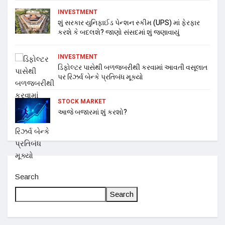
INVESTMENT
શું સરકાર યુનિફાઈડ પેન્શન સ્કીમ (UPS) માં ફેરફાર
કરશે કે બદલશે? જાણો સંસદમાં શું જણાવાયું
INVESTMENT
ડિફોલ્ટર પાસેથી બળજબરીથી કરવામાં આવતી વસૂલાત
પર રિઝર્વ બેન્કે પ્રતિબંધ મૂક્યો
STOCK MARKET
આજે બજારમાં શું કરશો?
Search
Search