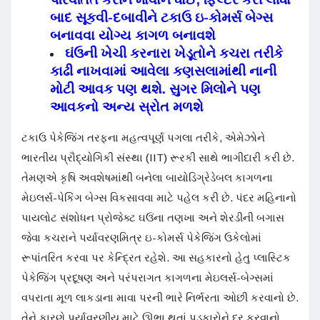
બાદ સૂકવી-દબાવીને ટકાઉ ઇ-કોમર્સ બેગ્સ
બનાવવા યોગ્ય કાગળ બનાવશે
ઘંઉની ખેચી કરનારા ખેડૂતોને કચરા તરીકે
કાઢી નાખવામાં આવેલા કણસલામાંથી નાની
મોટી આવક પણ થશે. સુગર મિલોને પણ
આવકનો અન્ય સ્રોત મળશે
ટકાઉ પેકેજિંગ તરફના મહત્વપૂર્ણ પગલા તરીકે, એમેઝોને
ભારતીય પ્રૌદ્યોગિકી સંસ્થા (IIT) રૂરકી સાથે ભાગીદારી કરી છે.
તેમણએ કૃષિ અવશેષમાંથી બનેલા બાયોડિગ્રેડેબલ કાગળના
મેઇલર્સ-પેકિંગ બેગ્સ વિકસાવવા માટે પહેલ કરી છે. પંદર મહિનાનો
પાયલોટ સંશોધન પ્રોજેક્ટ ઘઉંના તણખા અને શેરડીની બગાસ
જેવા કચરાને પર્યાવરણમિત્ર ઇ-કોમર્સ પેકેજિંગ ઉકેલોમાં
રૂપાંતરિત કરવા પર કેન્દ્રિત રહેશે. આ સહકારનો હેતુ પ્લાસ્ટિક
પેકેજિંગ પ્રદૂષણ અને પરંપરાગત કાગળના મેઇલર્સ-બેગ્સમાં
વપરાતા મૂળ લાકડાના માવા પરની ભારે નિર્ભરતા ઓછી કરવાનો છે.
તેને કારણે પર્યાવરણીય માટે ઊભા થતાં પડકારોને દૂર કરવાનો