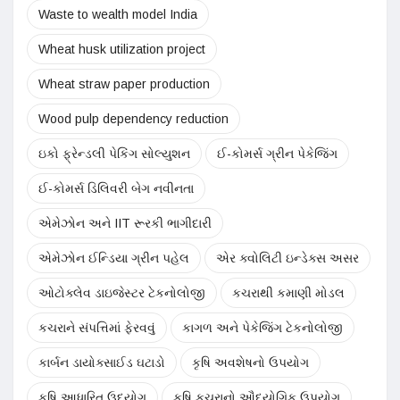
Waste to wealth model India
Wheat husk utilization project
Wheat straw paper production
Wood pulp dependency reduction
ઇકો ફ્રેન્ડલી પેકિંગ સોલ્યુશન
ઈ-કોમર્સ ગ્રીન પેકેજિંગ
ઈ-કોમર્સ ડિલિવરી બેગ નવીનતા
એમેઝોન અને IIT રૂરકી ભાગીદારી
એમેઝોન ઈન્ડિયા ગ્રીન પહેલ
એર ક્વોલિટી ઇન્ડેક્સ અસર
ઓટોક્લેવ ડાઇજેસ્ટર ટેકનોલોજી
કચરાથી કમાણી મોડલ
કચરાને સંપત્તિમાં ફેરવવું
કાગળ અને પેકેજિંગ ટેકનોલોજી
કાર્બન ડાયોક્સાઈડ ઘટાડો
કૃષિ અવશેષનો ઉપયોગ
કૃષિ આધારિત ઉદ્યોગ
કૃષિ કચરાનો ઔદ્યોગિક ઉપયોગ