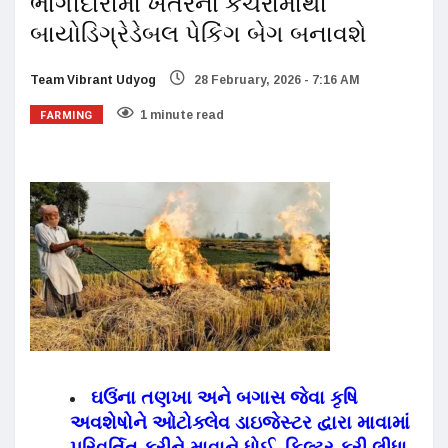
ભાગીદારીમાં ખેતરના કચરામાંથી
બાયોડિગ્રેડેબલ પેકિંગ બેગ બનાવશે
Team Vibrant Udyog
28 February, 2026 - 7:16 AM
FARMING
1 minute read
ઘઉંના તણખા અને બગાસ જેવા કૃષિ
અવશેષોને ઓટોક્લેવ ડાઇજેસ્ટર દ્વારા માવામાં
પરિવર્તિત કરીને માવાને ધોઈ, ફિલ્ટર કરી લીધા