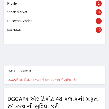
Profile
1
Stock Market
197
Success Stories
1
tax news
10
Home
General
DGCAએ એર ટિકીટ 48 કલાકની મફત રદ કરવાની સુવિધા કરી
DGCAએ એર ટિકીટ 48 કલાકની મફત
રદ કરવાની સુવિધા કરી