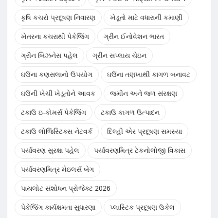
કૃષિ કચરો પ્રદૂષણ નિવારણ
ખેડૂતો માટે વધારાની કમાણી
ખેતરના કચરાથી પેકેજિંગ
ગ્રીન ઈનોવેશન ભારત
ગ્રીન બિઝનેસ પહેલ
ગ્રીન સપ્લાય ચેઇન
ઘઉંના કણસલાનો ઉપયોગ
ઘઉંના તણખાથી કાગળ બનાવટ
ઘઉંની ખેચી ખેડૂતોને આવક
જમીન અને જળ સંરક્ષણ
ટકાઉ ઇ-કોમર્સ પેકેજિંગ
ટકાઉ કાગળ ઉત્પાદન
ટકાઉ લોજિસ્ટિક્સ નેટવર્ક
દિલ્હી એર પ્રદૂષણ સમસ્યા
પર્યાવરણ સુરક્ષા પહેલ
પર્યાવરણમિત્ર ટેકનોલોજી વિકાસ
પર્યાવરણમિત્ર મેઇલર્સ બેગ
પાયલોટ સંશોધન પ્રોજેક્ટ 2026
પેકેજિંગ કાર્યક્ષમતા સુધારણા
પ્લાસ્ટિક પ્રદૂષણ ઉકેલ