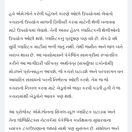
હવે એમેઝોને કરેલી પહેલને કારણે ઓછો ઉપયોગમાં લેવાતો
કચરાનો ઉપયોગ માલની ડિલીવરી કરવા માટેની થેલી બનાવવા
માટે ઉપયોગમાં લેવાશે. તેની અસર હેઠળ પ્લાસ્ટિકની થેલીઓનો
ઉપયોગ ઓછો થશે. પ્લાસ્ટિકનું પ્રદૂષણ પણ વધે છે. સેંકડો વર્ષ
સુધી પ્લાસ્ટિક માટીમાં ભળી જતું નથી. તેથી જમીન અને જળ બંને
ખરાબ થાય છે. આ બાયોમાસને પેકેજિંગ સામગ્રીમાં રૂપાંતરિત
કરીને આ ભાગીદારી પરિપત્ર અર્થતંત્ર (સર્ક્યુલર ઇકોનોમી)
મોડલને પ્રોત્સાહન આપશે, જે કચરો ઘટાડશે અને પરંપરાગત વન
આધારિત સંસાધનો પરની નિર્ભરતા ઓછી કરશે. તેમ જ જે
કચરાનો નિકાલ કરવા માટે ખેડૂતોએ જફા કરવી પડતી હતી તે જ
કચરામાંથી ખેડૂતોને આવક પણ થશે.
આ પ્રોજેક્ટ એમેઝોનના સિંગલ-યૂઝ પ્લાસ્ટિક ઘટાડવા અને
તેના લોજિસ્ટિક્સ નેટવર્કમાં પેકેજિંગ કાર્યક્ષમતા સુધારવાના
વ્યાપક ટકાઉપણાના લક્ષ્યો સાથે પણ સુસંગત છે. સંશોધન અને