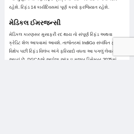
રહેશે. રિફંડ 14 કાર્યદિવસમાં પૂર્ણ કરવો ફરજિયાત રહેશે.
મેડિકલ ઈમરજન્સી
મેડિકલ કારણસર મુસાફરી રદ થાય તો સંપૂર્ણ રિફંડ અથવા
ક્રેડિટ શેલ આપવામાં આવશે. તાજેતરમાં IndiGo સંબંધિત ફ્લાઇટ
વિક્ષેપ પછી રિફંડ વિલંબ અંગે ફરિયાદો વધતા આ પગલું લેવામાં
આવ્યું છે. DGCAએ આપેલા આંકડા મુજબ ડિસેમ્બર 2025માં
29,212 ફરિયાદો મળી, જેમાં 7.5 ટકા રિફંડ સંબંધિત હતી. ભારત
વિશ્વના ઝડપી વિકસતા એવિએશન બજારોમાંનું એક હોવાથી નવા
નિયમો મુસાફરોના વિશ્વાસમાં વધારો કરશે અને પારદર્શિતા લાવશે
Share on Social Media
x
facebook