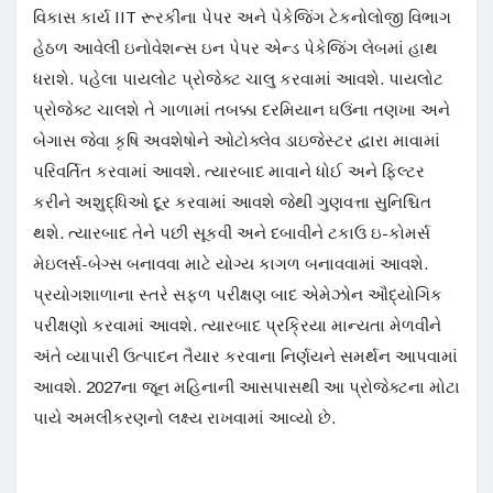
વિકાસ કાર્ય IIT રૂરકીના પેપર અને પેકેજિંગ ટેકનોલોજી વિભાગ
હેઠળ આવેલી ઇનોવેશન્સ ઇન પેપર એન્ડ પેકેજિંગ લેબમાં હાથ
ધરાશે. પહેલા પાયલોટ પ્રોજેક્ટ ચાલુ કરવામાં આવશે. પાયલોટ
પ્રોજેક્ટ ચાલશે તે ગાળામાં તબક્કા દરમિયાન ઘઉંના તણખા અને
બેગાસ જેવા કૃષિ અવશેષોને ઓટોક્લેવ ડાઇજેસ્ટર દ્વારા માવામાં
પરિવર્તિત કરવામાં આવશે. ત્યારબાદ માવાને ધોઈ અને ફિલ્ટર
કરીને અશુદ્ધિઓ દૂર કરવામાં આવશે જેથી ગુણવત્તા સુનિશ્ચિત
થશે. ત્યારબાદ તેને પછી સૂકવી અને દબાવીને ટકાઉ ઇ-કોમર્સ
મેઇલર્સ-બેગ્સ બનાવવા માટે યોગ્ય કાગળ બનાવવામાં આવશે.
પ્રયોગશાળાના સ્તરે સફળ પરીક્ષણ બાદ એમેઝોન ઔદ્યોગિક
પરીક્ષણો કરવામાં આવશે. ત્યારબાદ પ્રક્રિયા માન્યતા મેળવીને
અંતે વ્યાપારી ઉત્પાદન તૈયાર કરવાના નિર્ણયને સમર્થન આપવામાં
આવશે. 2027ના જૂન મહિનાની આસપાસથી આ પ્રોજેક્ટના મોટા
પાયે અમલીકરણનો લક્ષ્ય રાખવામાં આવ્યો છે.