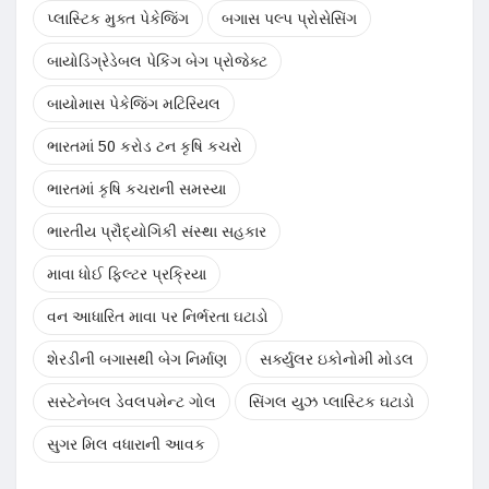
પ્લાસ્ટિક મુક્ત પેકેજિંગ
બગાસ પલ્પ પ્રોસેસિંગ
બાયોડિગ્રેડેબલ પેકિંગ બેગ પ્રોજેક્ટ
બાયોમાસ પેકેજિંગ મટિરિયલ
ભારતમાં 50 કરોડ ટન કૃષિ કચરો
ભારતમાં કૃષિ કચરાની સમસ્યા
ભારતીય પ્રૌદ્યોગિકી સંસ્થા સહકાર
માવા ધોઈ ફિલ્ટર પ્રક્રિયા
વન આધારિત માવા પર નિર્ભરતા ઘટાડો
શેરડીની બગાસથી બેગ નિર્માણ
સર્ક્યુલર ઇકોનોમી મોડલ
સસ્ટેનેબલ ડેવલપમેન્ટ ગોલ
સિંગલ યુઝ પ્લાસ્ટિક ઘટાડો
સુગર મિલ વધારાની આવક