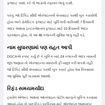
ફ્લાઇટ પસંદ કરે તો ભાડાંનો તફાવત લાગુ પડશે.
પરંતુ, જો ટિકિટ સીધી એરલાઇનની વેબસાઇટ પરથી બુક કરાયેલી
હોય અને ડોમેસ્ટિક ફ્લાઇટ માટે બુકિંગની તારીખથી 7 દિવસની
અંદર અથવા ઇન્ટરનેશનલ ફ્લાઇટ માટે 15 દિવસની અંદર
પ્રસ્થાન હોય, તો આ 48 કલાકની સુવિધા લાગુ નહીં પડે.
નામ સુધારણામાં પણ રાહત આપી
DGCAએ સ્પષ્ટ કર્યું છે કે બુકિંગ બાદ 24 કલાકની અંદર નામની
ભૂલ જણાય તો એરલાઇન્સ વધારાની ફી વસૂલ કરી શકશે નહીં.
જો ટિકિટ સીધી વેબસાઇટ પરથી બુક કરાઈ હોય તેવા કિસ્સામાં
આ સુવિધા પૂરી પાડવામાં આવશે.
રિફંડ સમયમર્યાદા
ટ્રાવેલ એજન્ટ અથવા ઑનલાઇન પોર્ટલ મારફતે બુકિંગ કરવામાં
આવ્યું હોય તો પણ રિફંડ પ્રક્રિયા માટે એરલાઇન જવાબદાર