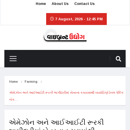
Home
About Us
Contact Us
7 August, 2026 - 12:45 PM
Home
Farming
એમેઝોન અને આઈઆઈટી રૂરકી ભાગીદારીમાં ખેતરના કચરામાંથી બાયોડિગ્રેડેબલ પેકિંગ 
બેગ…
એમેઝોન અને આઈઆઈટી રૂરકી