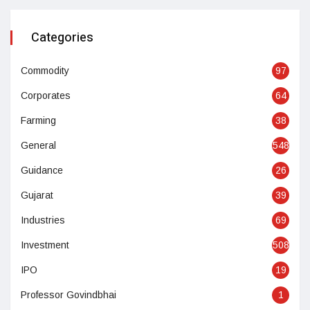
Categories
Commodity
97
Corporates
64
Farming
38
General
548
Guidance
26
Gujarat
39
Industries
69
Investment
508
IPO
19
Professor Govindbhai
1