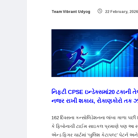
Team Vibrant Udyog
22 February, 2026
નિફ્ટી
CPSE
ઇન્ડેક્સમાં
20 ટકા
ની ત
નજર રાખી શકાય, રોકાણકોરો તક ઝ
162 દિવસના કન્સોલિડેશનના લાંબા ગાળા પછી
કે ફિબોનાચી ટાઈમ સાઇકલ પ્રમાણે પણ આ સમ
એન્ડ ફિગર ચાર્ટમાં ‘બુલિશ કેટાપલ્ટ’ પેટર્ન અન