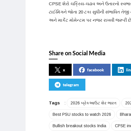
CPSE શેરો ચક્રિય-ચઢાવ અને ઉતારનો સ્વભાવ
ટાઈમિંગને જોતા 20 ટકા સુધીની સંભાવિત તેજ
અને માર્કેટ મોમેન્ટમ પર નજર રાખવી જરૂરી છે
Share on Social Media
x
facebook
li
telegram
Tags
:
2026 બ્રેકઆઉટ શેર ભારત
202
Best PSU stocks to watch 2026
Bhara
Bullish breakout stocks India
CPSE in