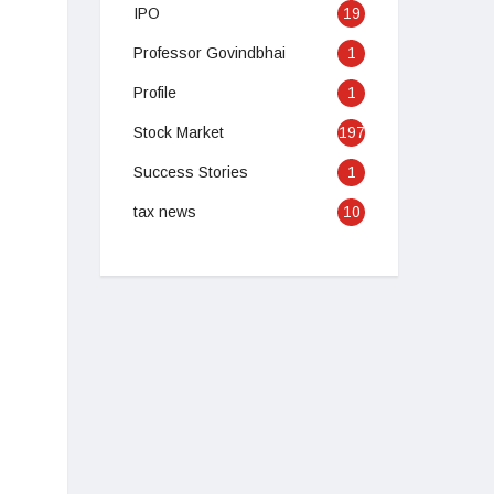
IPO
19
Professor Govindbhai
1
Profile
1
Stock Market
197
Success Stories
1
tax news
10