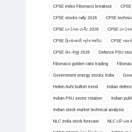
CPSE index Fibonacci breakout
CPSE 
CPSE stocks rally 2026
CPSE technica
CPSE ઇન્ડેક્સ ટાર્ગેટ 2026
CPSE ઇન્ડેક્
CPSE ફિબોનાચી બ્રેકઆઉટ
CPSE બાસ્કે
CPSE શેર તેજી 2026
Defence PSU stoc
Fibonacci golden ratio trading
Fibonacc
Government energy stocks India
Gove
Heikin Ashi bullish trend
Indian defen
Indian PSU sector rotation
Indian publ
Indian stock market technical analysis
NLC India stock forecast
NLC ઇન્ડિયા 