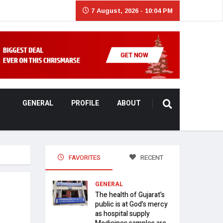
7 August, 2026 - 10:04 PM
GENERAL
PROFILE
ABOUT
FAVORITES
RECENT
GENERAL
The health of Gujarat’s
public is at God’s mercy
as hospital supply