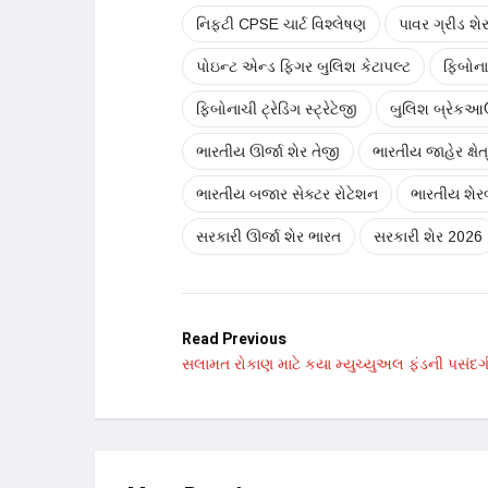
નિફ્ટી CPSE ચાર્ટ વિશ્લેષણ
પાવર ગ્રીડ શે
પોઇન્ટ એન્ડ ફિગર બુલિશ કેટાપલ્ટ
ફિબોના
ફિબોનાચી ટ્રેડિંગ સ્ટ્રેટેજી
બુલિશ બ્રેકઆ
ભારતીય ઊર્જા શેર તેજી
ભારતીય જાહેર ક્ષેત
ભારતીય બજાર સેક્ટર રોટેશન
ભારતીય શે
સરકારી ઊર્જા શેર ભારત
સરકારી શેર 2026
Read Previous
સલામત રોકાણ માટે કયા મ્યુચ્યુઅલ ફંડની પસંદ