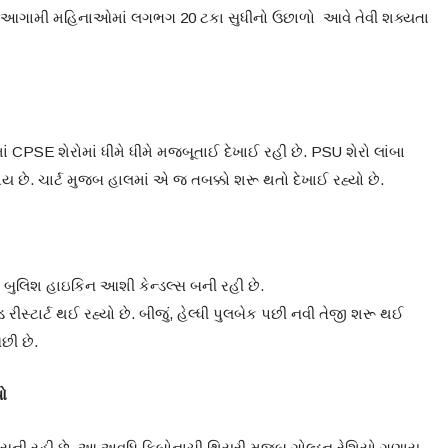
થી આગામી મહિનાઓમાં લગભગ 20 ટકા સુધીનો ઉછાળો આવે તેવી શક્યતા
ાં CPSE શેરોમાં ધીમે ધીમે મજબૂતાઈ દેખાઈ રહી છે. PSU શેરો લાંબા
છે. ચાર્ટ મુજબ હાલમાં એ જ તબક્કો શરૂ થતો દેખાઈ રહ્યો છે.
 બુલિશ હાઇકિન આશી કેન્ડલ્સ બની રહી છે.
 રીસ્ટાર્ટ થઈ રહ્યો છે. બીજું, હેલ્ધી પુલબેક પછી નવી તેજી શરૂ થઈ
છી છે.
યો
દિવસની રહી છે. આ અવધિ ફિબોનાચી થિયરી મુજબ ગોલ્ડન રેશિયો ગણાય