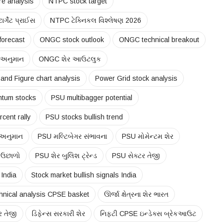
e analysis
NTPC stock target
ર્ગેટ પ્રાઈસ
NTPC ટેક્નિકલ વિશ્લેષણ 2026
forecast
ONGC stock outlook
ONGC technical breakout
અનુમાન
ONGC શેર આઉટલુક
 and Figure chart analysis
Power Grid stock analysis
tum stocks
PSU multibagger potential
cent rally
PSU stocks bullish trend
 અનુમાન
PSU મલ્ટિબેગર સંભાવના
PSU મોમેન્ટમ શેર
 ઉછાળો
PSU શેર બુલિશ ટ્રેન્ડ
PSU સેક્ટર તેજી
 India
Stock market bullish signals India
hnical analysis CPSE basket
ઊર્જા ક્ષેત્રના શેર ભારત
ર તેજી
ડિફેન્સ સરકારી શેર
નિફ્ટી CPSE ઇન્ડેક્સ બ્રેકઆઉટ