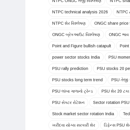
NTPC ONGC તેજી વિશ્લેષણ
NTPC shar
NTPC technical analysis 2026
NTPC ટા
NTPC શેર વિશ્લેષણ
ONGC share price 
ONGC બ્રેકઆઉટ વિશ્લેષણ
ONGC ભાવ 
Point and Figure bullish catapult
Point
power sector stocks India
PSU momen
PSU rally prediction
PSU stocks 20 per
PSU stocks long term trend
PSU તેજી
PSU લાંબા ગાળાનો ટ્રેન્ડ
PSU શેર 20 ટકા
PSU સેક્ટર રોટેશન
Sector rotation PSU
Stock market sector rotation India
Tec
ખરીદવા યોગ્ય સરકારી શેર
ડિફેન્સ PSU શે