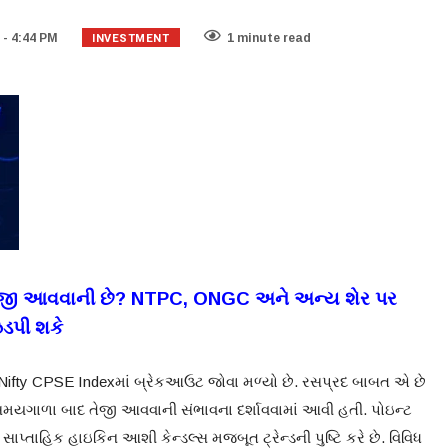
INVESTMENT
 - 4:44 PM
1 minute read
ેજી આવવાની છે
?
NTPC, ONGC
અને અન્ય શેર પર
ડપી શકે
 Nifty CPSE Indexમાં બ્રેકઆઉટ જોવા મળ્યો છે. રસપ્રદ બાબત એ છે
યગાળા બાદ તેજી આવવાની સંભાવના દર્શાવવામાં આવી હતી. પોઇન્ટ
ે સાપ્તાહિક હાઇકિન આશી કેન્ડલ્સ મજબૂત ટ્રેન્ડની પુષ્ટિ કરે છે. વિવિધ