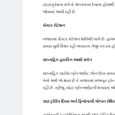
ટાઇમફ્રેમના સંકેતો એકસરખા દેખાતા હોવા
જોવામાં આવી રહી છે.
સેક્ટર રોટેશન
બજારમાં સેક્ટર રોટેશન શાંતિથી ચાલે છે. હાલમ
સમય સુધી સ્થિર રહી અચાનક તેજી પકડતા હોય 
સાપ્તાહિક હાઇકિન આશી સંકેત
સાપ્તાહિક ચાર્ટમાં બ્રેકઆઉટ ઝોન ઉપર સતત
તેનો અર્થ એ થાય છે કે બજારમાં મજબૂત ટ્રેન્ડ
રહી છે. ત્રીજું, ખોટા બ્રેકઆઉટની શક્યતા ઓ
162
ટ્રેડિંગ દિવસ અને ફિબોનાચી ગોલ્ડન રેશિ
તાજેતરની કન્સોલિડેશન અવધિ 162 ટ્રેડિંગ 