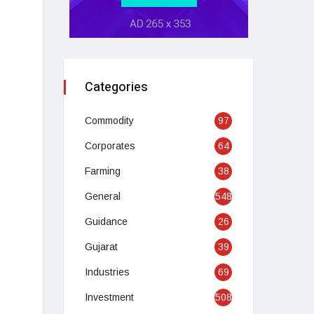
Categories
Commodity
97
Corporates
64
Farming
38
General
548
Guidance
26
Gujarat
39
Industries
69
Investment
508