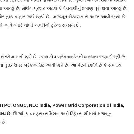
 આવ્યું છે. સેલિંગ પ્રેશર એટલે કે વેચવાલીનું દબાણ પૂરું થવા આવ્યું છે.
 કમજોર હાથ બહાર જઈ રહ્યો છે. મજબૂત રોકાણકારો અંદર આવી રહ્યો છે.
વે ત્યારે લાંબી અવધિનો ટ્રેન્ડ સર્જાય છે.
’ પેટર્ન જોવા મળી રહી છે. ડબલ ટોપ બ્રેકઆઉટની શક્યતા જણાઈ રહી છે.
હાઈ ઉપર બ્રેકઆઉટ આવી શકે છે. આ પેટર્ન દર્શાવે છે કે સપ્લાય
NTPC
,
ONGC
,
NLC India
,
Power Grid Corporation of India
,
ાય છે.
ઊર્જા, પાવર ટ્રાન્સમિશન અને ડિફેન્સ થીમમાં મજબૂત
 છે.