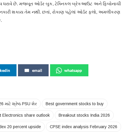
 ધરાવે છે. મજબૂત ઓર્ડર બુક, ટેક્નિકલ બ્રેકઆઉટ અને ફિબોનાચી
ી નકારી શકાય તેમ નથી. છતાં, રોકાણ પહેલાં ઓર્ડર ફ્લો, અમલીકરણ
.
nkedin
email
whatsapp
6 માટે શ્રેષ્ઠ PSU શેર
Best government stocks to buy
t Electronics share outlook
Breakout stocks India 2026
dex 20 percent upside
CPSE index analysis February 2026