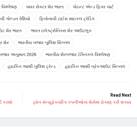
ર વિશ્લેષણ
પાવર સેક્ટર શેર ભારત
પોઇન્ટ એન્ડ ફિગર ચાર્ટ
ચી ગોલ્ડન રેશિયો
ફિબોનાચી ટાઈમ સાઇકલ ટ્રેડિંગ
ઉટ શેર ભારત
ભારત ઇલેક્ટ્રોનિક્સ શેર આઉટલુક
્ર શેર
ભારતીય બજાર બુલિશ સિગ્નલ
રબજાર અનુમાન 2026
ભારતીય શેરબજાર ટેક્નિકલ વિશ્લેષણ
હાઇકિન આશી બુલિશ ટ્રેન્ડ
હાઇકિન આશી બ્રેકઆઉટ સિગ્નલ
Read Next
ગી કરશો
ડ્રોન મેન્યુફેક્ચરિંગ કંપનીઓના શેર્સમાં રોકાણ કરી શકાય