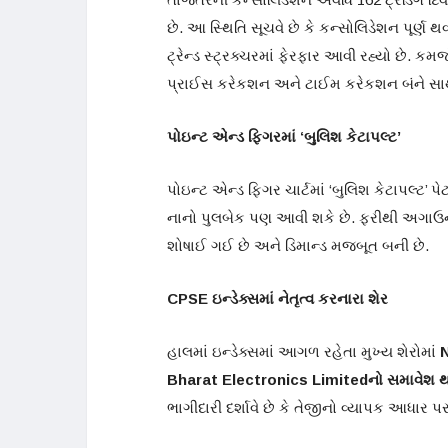
છે. આ સ્થિતિ સૂચવે છે કે કન્સોલિડેશન પૂર્ણ થવા
ટ્રેન્ડ સ્ટ્રક્ચરમાં ફેરફાર આવી રહ્યો છે.
પ્રાઈસ કરેકશન અને ટાઈમ કરેકશન બંને સાથે આ
પોઇન્ટ એન્ડ ફિગરમાં ‘બુલિશ કેટાપલ્ટ’
પોઇન્ટ એન્ડ ફિગર ચાર્ટમાં ‘બુલિશ કેટાપલ્ટ
નાનો પુલબેક પણ આવી શકે છે. ફરીથી અગાઉના 
શોષાઈ ગઈ છે અને ડિમાન્ડ મજબૂત બની છે.
CPSE
ઇન્ડેક્સમાં નેતૃત્વ કરનારા શેર
હાલમાં ઇન્ડેક્સમાં આગળ રહેતા મુખ્ય શેરોમાં
Bharat Electronics Limited
નો સમાવેશ થ
ભાગીદારી દર્શાવે છે કે તેજીનો વ્યાપક આધાર પર