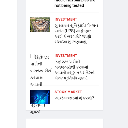
Medicines samples are
not being tested
INVESTMENT
શું સરકાર યુનિફાઈડ પેન્શન
સ્કીમ (UPS) માં ફેરફાર
કરશે કે બદલશે? જાણો
સંસદમાં શું જણાવાયું
INVESTMENT
ડિફોલ્ટર પાસેથી
બળજબરીથી કરવામાં
આવતી વસૂલાત પર રિઝર્વ
બેન્કે પ્રતિબંધ મૂક્યો
STOCK MARKET
આજે બજારમાં શું કરશો?