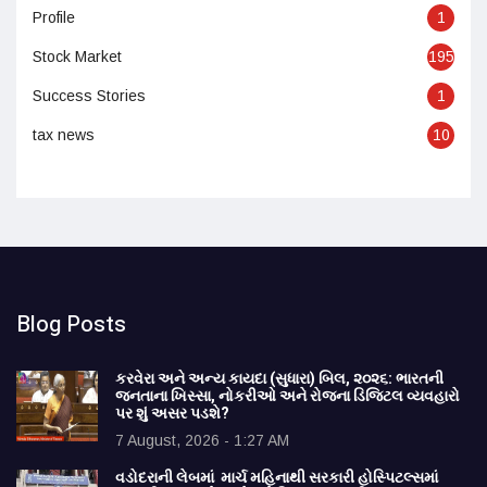
Profile
1
Stock Market
195
Success Stories
1
tax news
10
Blog Posts
કરવેરા અને અન્ય કાયદા (સુધારા) બિલ, ૨૦૨૬: ભારતની
જનતાના ખિસ્સા, નોકરીઓ અને રોજના ડિજિટલ વ્યવહારો
પર શું અસર પડશે?
7 August, 2026 - 1:27 AM
વડોદરાની લેબમાં માર્ચ મહિનાથી સરકારી હોસ્પિટલ્સમાં