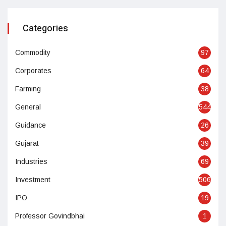
Categories
Commodity
97
Corporates
64
Farming
38
General
544
Guidance
26
Gujarat
39
Industries
69
Investment
506
IPO
19
Professor Govindbhai
1