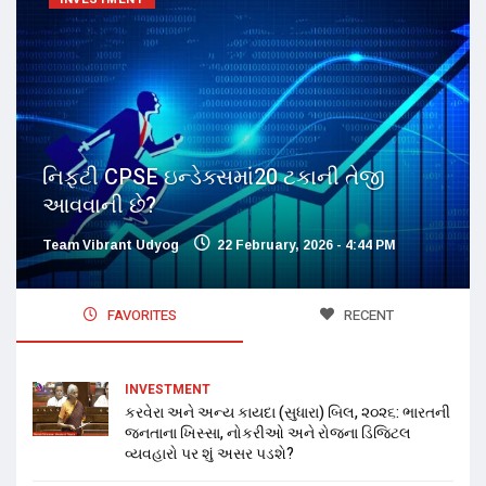
નિફ્ટી CPSE ઇન્ડેક્સમાં20 ટકાની તેજી
આવવાની છે?
Team Vibrant Udyog
22 February, 2026 - 4:44 PM
FAVORITES
RECENT
INVESTMENT
કરવેરા અને અન્ય કાયદા (સુધારા) બિલ, ૨૦૨૬: ભારતની
જનતાના ખિસ્સા, નોકરીઓ અને રોજના ડિજિટલ
વ્યવહારો પર શું અસર પડશે?