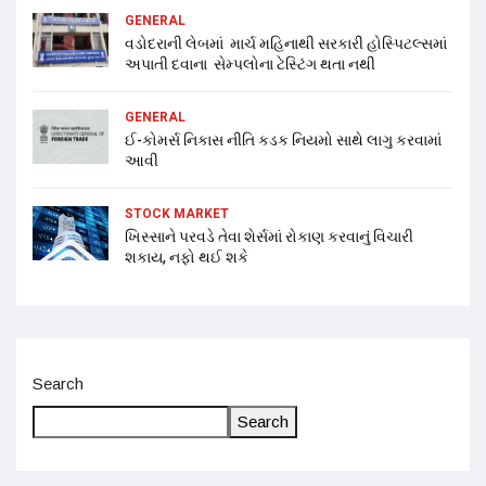
GENERAL
વડોદરાની લેબમાં માર્ચ મહિનાથી સરકારી હોસ્પિટલ્સમાં
અપાતી દવાના સેમ્પલોના ટેસ્ટિંગ થતા નથી
GENERAL
ઈ-કોમર્સ નિકાસ નીતિ કડક નિયમો સાથે લાગુ કરવામાં
આવી
STOCK MARKET
ખિસ્સાને પરવડે તેવા શેર્સમાં રોકાણ કરવાનું વિચારી
શકાય, નફો થઈ શકે
Search
Search