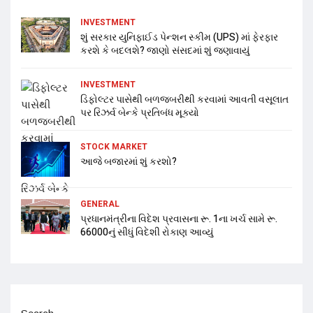
INVESTMENT
શું સરકાર યુનિફાઈડ પેન્શન સ્કીમ (UPS) માં ફેરફાર
કરશે કે બદલશે? જાણો સંસદમાં શું જણાવાયું
INVESTMENT
ડિફોલ્ટર પાસેથી બળજબરીથી કરવામાં આવતી વસૂલાત
પર રિઝર્વ બેન્કે પ્રતિબંધ મૂક્યો
STOCK MARKET
આજે બજારમાં શું કરશો?
GENERAL
પ્રધાનમંત્રીના વિદેશ પ્રવાસના રૂ. 1ના ખર્ચ સામે રૂ.
66000નું સીધું વિદેશી રોકાણ આવ્યું