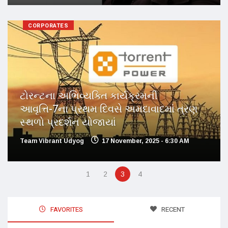
CORPORATES
ટોરન્ટના અભિવ્યક્તિ કાર્યક્રમની
આવૃત્તિ-7ના પ્રથમ દિવસે અમદાવાદમાં ત્રણ
સ્થળો પ્રદર્શન યોજાયાં
Team Vibrant Udyog
17 November, 2025 - 6:30 AM
1
2
3
4
FAVORITES
RECENT