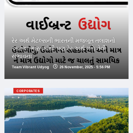
રેર અર્થ મેટલ્સની ભારતની મજબૂત તલાશનો
આરંભઃ ભારતમાંથી પણ રેર અર્થ મળે તેવી
સંભાવના
Team Vibrant Udyog
26 November, 2025 - 5:56 PM
CORPORATES