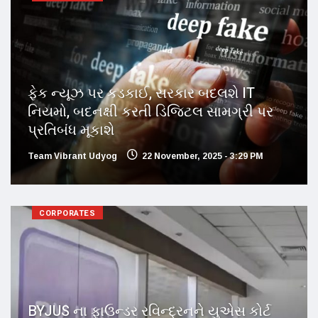
ફેક ન્યૂઝ પર કડકાઈ, સરકાર બદલશે IT
નિયમો, બદનક્ષી કરતી ડિજિટલ સામગ્રી પર
પ્રતિબંધ મૂકાશે
Team Vibrant Udyog
22 November, 2025 - 3:29 PM
CORPORATES
BYJUS ના ફાઉન્ડર રવિન્દ્રનને યુએસ કોર્ટ