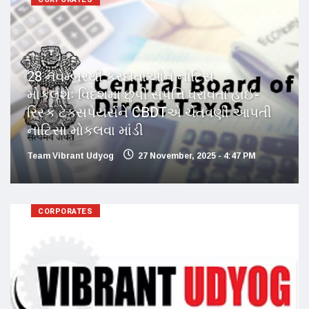
28 નવેમ્બરથી કરદાતાઓને નોટિસ
મોકલશેઃ વિદેશમાં છુપી સંપત્તિ ધરાવતા હાઈ-
રિસ્ક ટેક્સપેયર્સને CBDTએ ચેતવણી આપતી
નોટિસો મોકલવા માંડી
Team Vibrant Udyog
27 November, 2025 - 4:47 PM
CORPORATES