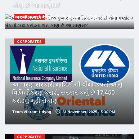
કોણ છે આ માણસ?
Team Vibrant Udyog
25 November, 2025 - 4:21 PM
CORPORATES
CORPORATES
આ ત્રણ સરકારી માલિકીની વીમા કંપનીઓનું
વિલિનીકરણ કરાશે, સરકારે કર્યું છે 17,450
કરોડનું મૂડી રોકાણ
Team Vibrant Udyog
23 November, 2025 - 5:30 PM
CORPORATES