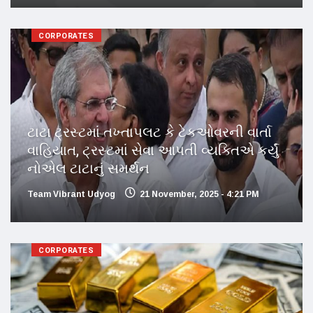
CORPORATES
ટાટા ટ્રસ્ટમાં તખ્તાપલટ કે ટેકઓવરની વાર્તા
વાહિયાત, ટ્રસ્ટમાં સેવા આપતી વ્યક્તિએ કર્યું
નોએલ ટાટાનું સમર્થન
Team Vibrant Udyog
21 November, 2025 - 4:21 PM
CORPORATES