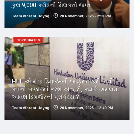
કુલ 9,000 કરોડની મિલકતો જપ્ત
Team Vibrant Udyog
20 November, 2025 - 2:53 PM
CORPORATES
HUL એ મેગા ડિમર્જરની જાહેરાત કરી! નવી
કંપની બજારમાં કરશે એન્ટ્રી, ક્યારે અમલમાં
આવશે ડિમર્જરની પ્રક્રિયા?
Team Vibrant Udyog
20 November, 2025 - 12:49 PM