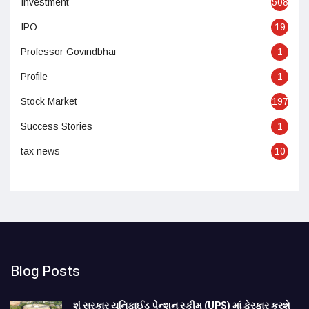
Investment
508
IPO
19
Professor Govindbhai
1
Profile
1
Stock Market
197
Success Stories
1
tax news
10
Blog Posts
શું સરકાર યુનિફાઈડ પેન્શન સ્કીમ (UPS) માં ફેરફાર કરશે