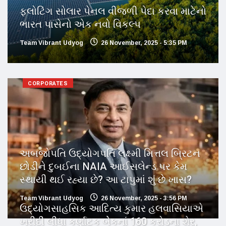
ફ્લોટિંગ સોલાર પેનલ વીજળી પેદા કરવા માટેનો
ભારત પાસેનો એક નવો વિકલ્પ
Team Vibrant Udyog
26 November, 2025 - 5:35 PM
CORPORATES
અબજોપતિ ઉદ્યોગપતિ લક્ષ્મી મિત્તલ બ્રિટન
છોડીને દુબઈના NAIA આઈસલેન્ડ પર કેમ
સ્થાયી થઈ રહ્યા છે? આ ટાપુમાં શું છે ખાસ?
Team Vibrant Udyog
26 November, 2025 - 3:56 PM
ઉદ્યોગસાહસિક આદિત્ય કુમાર હલવાસિયાએ
ખરીદી લીધા કર્ણાટક બેેકનાં 160 કરોડના શેર,