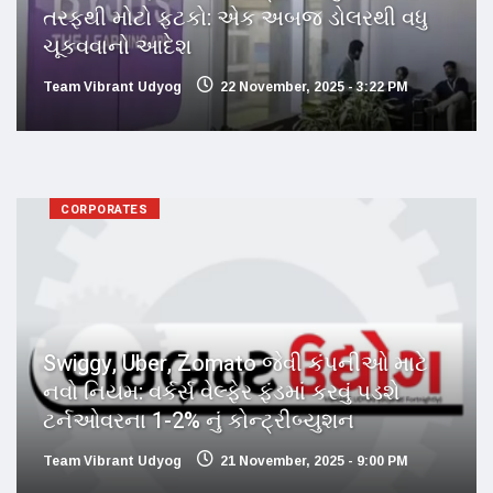
તરફથી મોટો ફટકો: એક અબજ ડોલરથી વધુ
ચૂકવવાનો આદેશ
Team Vibrant Udyog
22 November, 2025 - 3:22 PM
CORPORATES
Swiggy, Uber, Zomato જેવી કંપનીઓ માટે
નવો નિયમ: વર્કર્સ વેલ્ફેર ફંડમાં કરવું પડશે
ટર્નઓવરના 1-2% નું કોન્ટ્રીબ્યુશન
Team Vibrant Udyog
21 November, 2025 - 9:00 PM