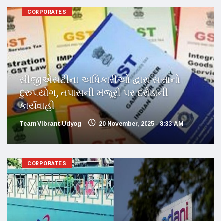
CORPORATES
સીજીએસટીના અધિકારીઓ દ્વારા સત્તાનો
દુરુપયોગ, તપાસની મંજૂરી પર દરોડાની
કાર્યવાહી
Team Vibrant Udyog
20 November, 2025 - 8:33 AM
CORPORATES