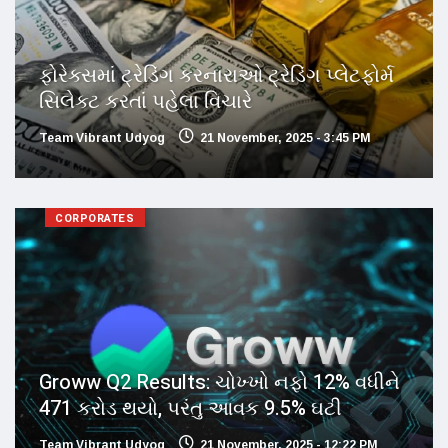
ફોરેક્સમાં ટ્રેડિંગ કરનારાઓ ટ્રેડિંગ પ્લેટફોર્મ
સિલેક્ટ કરતાં પહેલા વિચારે
Team Vibrant Udyog
21 November, 2025 - 3:45 PM
CORPORATES
Groww Q2 Results: ચોખ્ખો નફો 12% વધીને
471 કરોડ થયો, પરંતુ આવક 9.5% ઘટી
Team Vibrant Udyog
21 November, 2025 - 12:22 PM