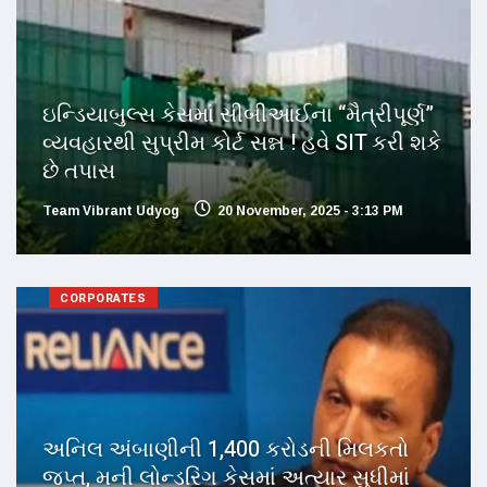
ઇન્ડિયાબુલ્સ કેસમાં સીબીઆઈના “મૈત્રીપૂર્ણ”
વ્યવહારથી સુપ્રીમ કોર્ટ સન્ન ! હવે SIT કરી શકે
છે તપાસ
Team Vibrant Udyog
20 November, 2025 - 3:13 PM
CORPORATES
અનિલ અંબાણીની 1,400 કરોડની મિલકતો
જપ્ત, મની લોન્ડરિંગ કેસમાં અત્યાર સુધીમાં