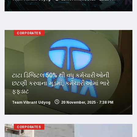
CORPORATES
ટાટા ડિજિટલ 50% થી વધુ કર્મચારીઓની
છટણી કરવાના મૂડમાં, કર્મચારીઓમાં ભારે
ફફડાટ
Team Vibrant Udyog
20 November, 2025 - 7:38 PM
CORPORATES