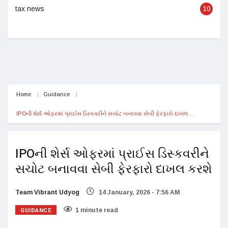
tax news
10
Home
Guidance
IPOની શેર્સ ઓફરમાં પ્રાઈસ ડિસ્કવરીને સચોટ બનાવવા સેબી ફેરફારો દાખલ…
IPOની શેર્સ ઓફરમાં પ્રાઈસ ડિસ્કવરીને
સચોટ બનાવવા સેબી ફેરફારો દાખલ કરશે
Team Vibrant Udyog
14 January, 2026 - 7:56 AM
GUIDANCE
1 minute read