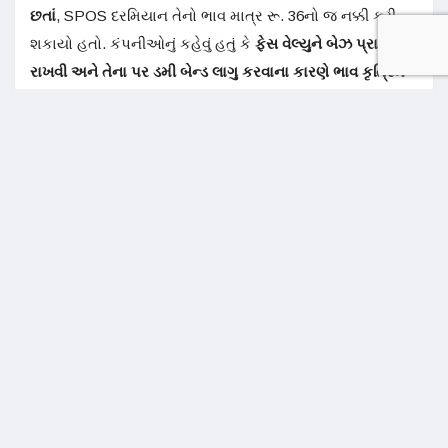
છતાં
, SPOS દરમિયાન તેનો ભાવ માત્ર રૂ. 36નો જ નક્કી કરી
શકાયો હતો. કંપનીઓનું કહેવું હતું કે
ફેસ વેલ્યુને બેઝ પ્રાઇસ
રાખવી અને તેના પર ડમી બેન્ડ લાગુ કરવાના કારણે ભાવ કૃત્રિમ
રીતે દબાઈ જાય છે
અને શેરહોલ્ડર્સને નુકસાન થાય છે.
કોઈ શેર એક વર્ષથી વધુ સમય માટે સસ્પેન્ડ હોય ત્યારે બેઝ
પ્રાઇસ તરીકે
ફેસ વેલ્યુ અથવા બુક વેલ્યુમાં જે ઓછું હોય તે
લેવામાં આવે છે.
એકસરખું (Uniform) ફ્લેક્સિંગ
SEBI ડમી પ્રાઇસ બેન્ડ્સને રિસ્ક મેનેજમેન્ટ માટે ચાલુ રાખવા
માંગે છે, પરંતુ તેને
વધુ લવચીક એટલે કે સ્થિતિ સ્થાપક અને
એકસરખી પદ્ધતિથી લાગુ કરવાનું વિચારી રહ્યું છે
, જેથી વધુ સારી
રીતે બજાર ભાવની શોધ થઈ શકે છે. હાલમાં, એક્સચેન્જો ડમી
બેન્ડ્સને 10 ટકાના પગથિયે, અન્ય એક્સચેન્જ સાથે સંકલન
કરીને મેન્યુઅલી ફેરવે છે. તે પણ માત્ર સવારે 9:35 વાગ્યા પહેલા