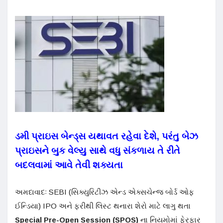
ડમી પ્રાઇસ બેન્ડ્સ યથાવત રહેવા દેશે, પરંતુ બેઝ
પ્રાઇસને બુક વેલ્યુ સાથે વધુ સંકળાય તે રીતે
બદલવામાં આવે તેવી શક્યતા
અમદાવાદઃ SEBI (સિક્યુરિટીઝ એન્ડ એક્સચેન્જ બોર્ડ ઓફ
ઈન્ડિયા) IPO અને ફરીથી લિસ્ટ થનારા શેરો માટે લાગુ થતા
Special Pre-Open Session (SPOS)
ના નિયમોમાં ફેરફાર