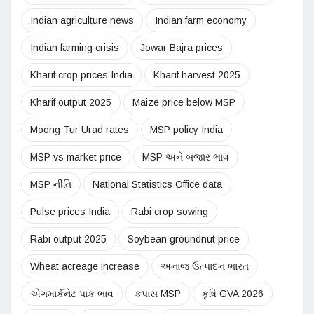
Indian agriculture news
Indian farm economy
Indian farming crisis
Jowar Bajra prices
Kharif crop prices India
Kharif harvest 2025
Kharif output 2025
Maize price below MSP
Moong Tur Urad rates
MSP policy India
MSP vs market price
MSP અને બજાર ભાવ
MSP નીતિ
National Statistics Office data
Pulse prices India
Rabi crop sowing
Rabi output 2025
Soybean groundnut price
Wheat acreage increase
અનાજ ઉત્પાદન ભારત
એગમાર્કનેટ પાક ભાવ
કપાસ MSP
કૃષિ GVA 2026