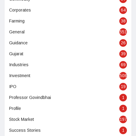
Corporates
64
Farming
38
General
551
Guidance
26
Gujarat
39
Industries
69
Investment
508
IPO
19
Professor Govindbhai
1
Profile
1
Stock Market
197
Success Stories
1