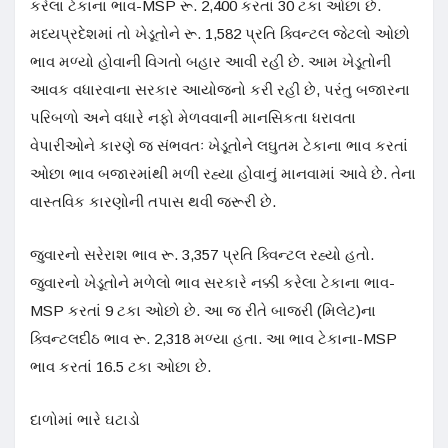
કરેલા ટેકાના ભાવ-MSP રૂ. 2,400 કરતાં 30 ટકા ઓછા છે.
મધ્યપ્રદેશમાં તો ખેડૂતોને રૂ. 1,582 પ્રતિ ક્વિન્ટલ જેટલો ઓછો
ભાવ મળ્યો હોવાની વિગતો બહાર આવી રહી છે. આમ ખેડૂતોની
આવક વધારવાના સરકાર આયોજનો કરી રહી છે, પરંતુ બજારના
પરિબળો અને વધારે નફો મેળવવાની માનસિકતા ધરાવતા
વેપારીઓને કારણે જ સંભવતઃ ખેડૂતોને લઘુતમ ટેકાના ભાવ કરતાં
ઓછા ભાવ બજારમાંથી મળી રહ્યા હોવાનું માનવામાં આવે છે. તેના
વાસ્તવિક કારણોની તપાસ થવી જરૂરી છે.
જુવારનો સરેરાશ ભાવ રૂ. 3,357 પ્રતિ ક્વિન્ટલ રહ્યો હતો.
જુવારનો ખેડૂતોને મળેલો ભાવ સરકારે નક્કી કરેલા ટેકાના ભાવ-
MSP કરતાં 9 ટકા ઓછો છે. આ જ રીતે બાજરી (મિલેટ)ના
ક્વિન્ટલદીઠ ભાવ રૂ. 2,318 મળ્યા હતા. આ ભાવ ટેકાના-MSP
ભાવ કરતાં 16.5 ટકા ઓછા છે.
દાળોમાં ભારે ઘટાડો