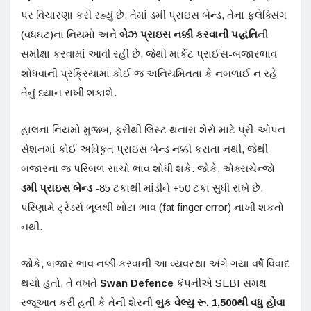
પર વિચારણા કરી રહ્યું છે. તેમાં ડમી પ્રાઇસ બેન્ડ, તેના ફ્લેક્સિંગ
(વધઘટ)ના નિયમો અને
બેઝ પ્રાઇસ નક્કી કરવાની પદ્ધતિ
ની
સમીક્ષા કરવામાં આવી રહી છે, જેથી માર્કેટ પ્રાઈસ-બજારભાવ
શોધવાની પ્રક્રિયામાં કોઈ જ અનિયમિતતા કે નબળાઈ ન રહે
તેનું ધ્યાન રાખી શકાશે.
હાલના નિયમો મુજબ, ફરીથી લિસ્ટ થનારા શેરો માટે પ્રી-ઓપન
સેશનમાં કોઈ અધિકૃત પ્રાઇસ બેન્ડ નક્કી કરાતા નથી, જેથી
બજારના જ પરિબળ સાચો ભાવ શોધી શકે. જોકે, એક્સચેન્જો
ડમી પ્રાઇસ બેન્ડ
-85 ટકાથી માંડીને +50 ટકા સુધી રાખે છે.
પરિણામે ટ્રેડર્સ ભૂલથી ખોટા ભાવ (fat finger error) નાખી શકતો
નથી.
જોકે, બજાર ભાવ નક્કી કરવાની આ વ્યવસ્થા અંગે ગયા વર્ષે વિવાદ
થયો હતો. તે વખતે
Swan Defence
કંપનીએ SEBI સમક્ષ
રજૂઆત કરી હતી કે તેની શેરની
બુક વેલ્યુ રૂ. 1,500
થી વધુ હોવા