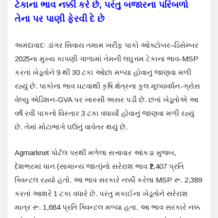
ટેકાના ભાવ નક્કી કરે છે, પરંતુ બજારના પરિબળો
તેના પર પાણી ફેરવી દે છે
અમદાવાદઃ ડાંગર સિવાય તમામ ખરીફ પાકો ઓક્ટોબર–ડિસેમ્બર
2025ના મુખ્ય કાપણી ગાળામાં તેમની લઘુત્તમ ટેકાના ભાવ-MSP
કરતાં ખેડૂતોને 9 થી 30 ટકા ઓછા મળ્યા હોવાનું જાણવા મળી
રહ્યું છે. પાકોના ભાવ ઘટવાથી કૃષિ ક્ષેત્રના કુલ મૂલ્યવર્ધન-ગ્રોસ
વેલ્યુ એડિશન-GVA પર ખાસ્સી અસર પડી છે. છતાં ખેડૂતોએ આ
વર્ષે રવી પાકનો વિસ્તાર 3 ટકા વધાર્યો હોવાનું જાણવા મળી રહ્યું
છે. તેમાં મોટાભાગે ઘઉંનું વાવેતર થયું છે.
Agmarknet પોર્ટલ પરથી મળેલા સત્તાવાર આંકડા મુજબ,
દેશભરમાં ધાન (સામાન્ય જાત)નો સરેરાશ ભાવ ₹2,407 પ્રતિ
ક્વિન્ટલ રહ્યો હતો. આ ભાવ સરકારે નક્કી કરેલા MSP રૂ. 2,389
કરતાં આશરે 1 ટકા વધારે છે. પરંતુ મકાઈના ખેડૂતોને સરેરાશ
માત્ર રૂ. 1,684 પ્રતિ ક્વિન્ટલ મળ્યા હતા. આ ભાવ સરકારે નક્ક