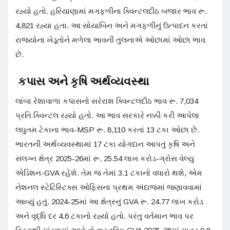
રહ્યો હતો. હરિયાણામાં મગફળીના ક્વિન્ટલદીઠ બજાર ભાવ રૂ.
4,821 રહ્યા હતા. આ સોયાબિન અને મગફળીનું ઉત્પાદન કરતાં
રાજ્યોના ખેડૂતોને મળેલા ભાવની તુલનાએ ઓછામાં ઓછા ભાવ
છે.
કપાસ અને કૃષિ અર્થવ્યવસ્થા
લાંબા રેશાવાળા કપાસનો સરેરાશ ક્વિન્ટલદીઠ ભાવ રૂ. 7,034
પ્રતિ ક્વિન્ટલ રહ્યો હતો. આ ભાવ સરકારે નક્કી કરી આપેલા
લઘુતમ ટેકાના ભાવ-MSP રૂ. 8,110 કરતાં 13 ટકા ઓછા છે.
ભારતની અર્થવ્યવસ્થામાં 17 ટકા યોગદાન આપતું કૃષિ અને
સંલગ્ન ક્ષેત્ર 2025-26માં રૂ. 25.54 લાખ કરોડ-ગ્રોસ વેલ્યુ
એડિશન-GVA રહેશે. તેમ જ તેમાં 3.1 ટકાનો વધારો થશે, એમ
નેશનલ સ્ટેટિસ્ટિક્સ ઓફિસના પ્રથમ અંદાજમાં જણાવવામાં
આવ્યું હતું. 2024-25માં આ ક્ષેત્રનું GVA રૂ. 24.77 લાખ કરોડ
અને વૃદ્ધિ દર 4.6 ટકાનો રહ્યો હતો. પરંતુ વર્તમાન ભાવ પર