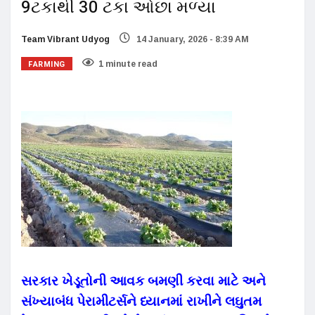
9ટકાથી 30 ટકા ઓછા મળ્યા
Team Vibrant Udyog
14 January, 2026 - 8:39 AM
FARMING
1 minute read
સરકાર ખેડૂતોની આવક બમણી કરવા માટે અને
સંખ્યાબંધ પેરામીટર્સને ધ્યાનમાં રાખીને લઘુતમ