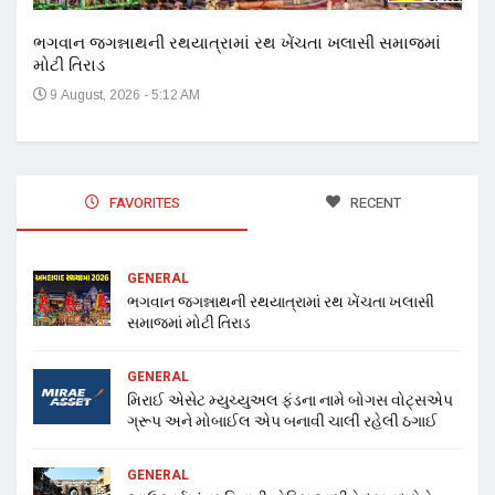
ભગવાન જગન્નાથની રથયાત્રામાં રથ ખેંચતા ખલાસી સમાજમાં
મોટી તિરાડ
9 August, 2026 - 5:12 AM
FAVORITES
RECENT
GENERAL
ભગવાન જગન્નાથની રથયાત્રામાં રથ ખેંચતા ખલાસી
સમાજમાં મોટી તિરાડ
GENERAL
મિરાઈ એસેટ મ્યુચ્યુઅલ ફંડના નામે બોગસ વોટ્સએપ
ગ્રૂપ અને મોબાઈલ એપ બનાવી ચાલી રહેલી ઠગાઈ
GENERAL