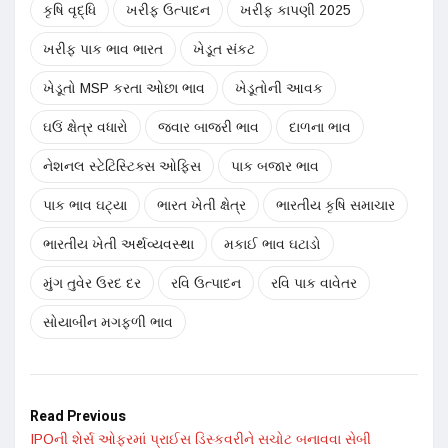
કૃષિ વૃદ્ધિ
ખરીફ ઉત્પાદન
ખરીફ કાપણી 2025
ખરીફ પાક ભાવ ભારત
ખેડૂત સંકટ
ખેડૂતો MSP કરતા ઓછા ભાવ
ખેડૂતોની આવક
ઘઉં ક્ષેત્ર વધારો
જ્વાર બાજરી ભાવ
દાળના ભાવ
નેશનલ સ્ટેટિસ્ટિક્સ ઓફિસ
પાક બજાર ભાવ
પાક ભાવ ઘટ્યા
ભારત ખેતી ક્ષેત્ર
ભારતીય કૃષિ સમાચાર
ભારતીય ખેતી અર્થવ્યવસ્થા
મકાઈ ભાવ ઘટાડો
મુંગ તુવેર ઉરદ દર
રવિ ઉત્પાદન
રવિ પાક વાવેતર
સોયાબીન મગફળી ભાવ
Read Previous
IPOની શેર્સ ઓફરમાં પ્રાઈસ ડિસ્કવરીને સચોટ બનાવવા સેબી