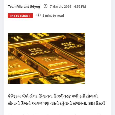
Team Vibrant Udyog
7 March, 2026 - 4:52 PM
INVESTMENT
1 minute read
કેન્દ્રિય બેંકો ડોલર સિવાયના રિઝર્વ તરફ વળી રહી હોવાથી
સોનાની કિંમતો આગળ પણ વધતી રહેવાની સંભાવના:
SBI
રિસર્ચ