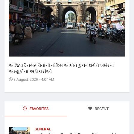
અને 
14
આઉટવર્ડ નંબર વિનાની નોટિસ આપીને દુકાનદારોને ખંખેરતા
અમ્યુકોના અધિકારીઓ
8 August, 2026 - 4:07 AM
FAVORITES
RECENT
GENERAL