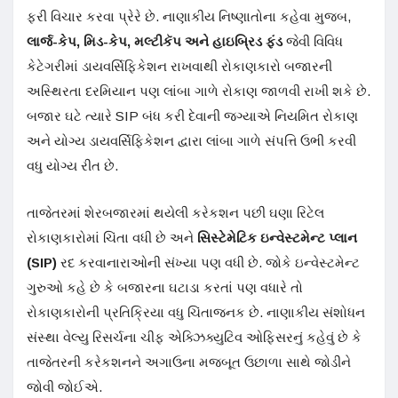
ફરી વિચાર કરવા પ્રેરે છે. નાણાકીય નિષ્ણાતોના કહેવા મુજબ,
લાર્જ-કેપ
,
મિડ-કેપ
,
મલ્ટીકૅપ અને હાઇબ્રિડ ફંડ
જેવી વિવિધ
કેટેગરીમાં ડાયવર્સિફિકેશન રાખવાથી રોકાણકારો બજારની
અસ્થિરતા દરમિયાન પણ લાંબા ગાળે રોકાણ જાળવી રાખી શકે છે.
બજાર ઘટે ત્યારે SIP બંધ કરી દેવાની જગ્યાએ નિયમિત રોકાણ
અને યોગ્ય ડાયવર્સિફિકેશન દ્વારા લાંબા ગાળે સંપત્તિ ઉભી કરવી
વધુ યોગ્ય રીત છે.
તાજેતરમાં શેરબજારમાં થયેલી કરેકશન પછી ઘણા રિટેલ
રોકાણકારોમાં ચિંતા વધી છે અને
સિસ્ટેમેટિક ઇન્વેસ્ટમેન્ટ પ્લાન
(
SIP)
રદ કરવાનારાઓની સંખ્યા પણ વધી છે. જોકે ઇન્વેસ્ટમેન્ટ
ગુરુઓ કહે છે કે બજારના ઘટાડા કરતાં પણ વધારે તો
રોકાણકારોની પ્રતિક્રિયા વધુ ચિંતાજનક છે. નાણાકીય સંશોધન
સંસ્થા વેલ્યુ રિસર્ચના ચીફ એક્ઝિક્યુટિવ ઓફિસરનું કહેવું છે કે
તાજેતરની કરેકશનને અગાઉના મજબૂત ઉછાળા સાથે જોડીને
જોવી જોઈએ.