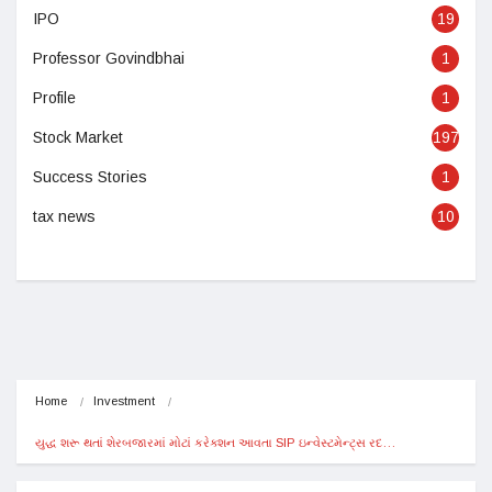
IPO
19
Professor Govindbhai
1
Profile
1
Stock Market
197
Success Stories
1
tax news
10
Home
Investment
યુદ્ધ શરૂ થતાં શેરબજારમાં મોટાં કરેક્શન આવતા SIP ઇન્વેસ્ટમેન્ટ્સ રદ…