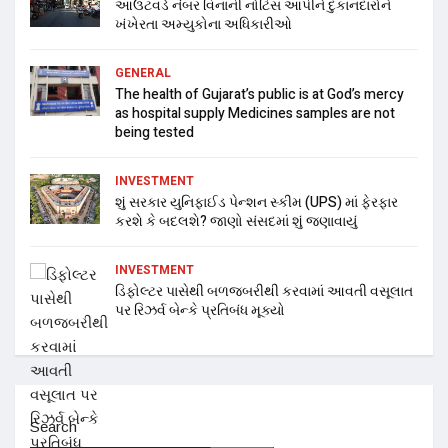
આઉટવર્ડ નંબર વિનાની નોટિસ આપીને દુકાનદારોને
ખંખેરતા અમ્યુકોના અધિકારીઓ
GENERAL
The health of Gujarat’s public is at God’s mercy
as hospital supply Medicines samples are not
being tested
INVESTMENT
શું સરકાર યુનિફાઈડ પેન્શન સ્કીમ (UPS) માં ફેરફાર
કરશે કે બદલશે? જાણો સંસદમાં શું જણાવાયું
INVESTMENT
ડિફોલ્ટર પાસેથી બળજબરીથી કરવામાં આવતી વસૂલાત
પર રિઝર્વ બેન્કે પ્રતિબંધ મૂક્યો
Search