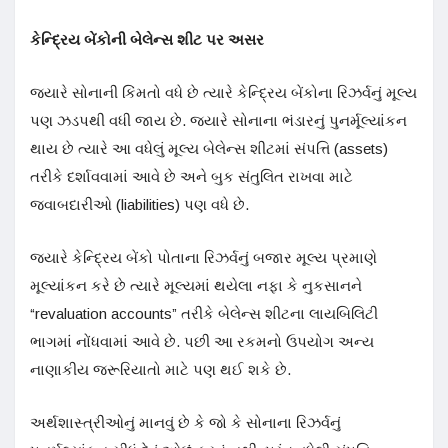
કેન્દ્રિય બેંકોની બેલેન્સ શીટ પર અસર
જ્યારે સોનાની કિંમતો વધે છે ત્યારે કેન્દ્રિય બેંકોના રિઝર્વનું મૂલ્ય
પણ ઝડપથી વધી જાય છે. જ્યારે સોનાના ભંડારનું પુનર્મૂલ્યાંકન
થાય છે ત્યારે આ વધેલું મૂલ્ય બેલેન્સ શીટમાં સંપત્તિ (assets)
તરીકે દર્શાવવામાં આવે છે અને બુક સંતુલિત રાખવા માટે
જવાબદારીઓ (liabilities) પણ વધે છે.
જ્યારે કેન્દ્રિય બેંકો પોતાના રિઝર્વનું બજાર મૂલ્ય પ્રમાણે
મૂલ્યાંકન કરે છે ત્યારે મૂલ્યમાં થયેલા નફા કે નુકસાનને
“revaluation accounts” તરીકે બેલેન્સ શીટના લાયબિલિટી
ભાગમાં નોંધવામાં આવે છે. પછી આ રકમનો ઉપયોગ અન્ય
નાણાકીય જરૂરિયાતો માટે પણ થઈ શકે છે.
અર્થશાસ્ત્રીઓનું માનવું છે કે જો કે સોનાના રિઝર્વનું