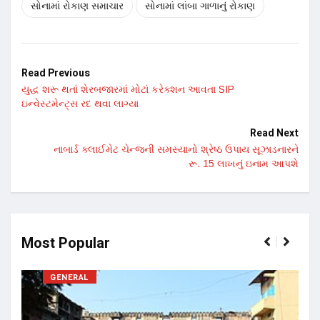
સોનામાં રોકાણ સમાચાર
સોનામાં લાંબા ગાળાનું રોકાણ
Read Previous
યુદ્ધ શરૂ થતાં શેરબજારમાં મોટાં કરેક્શન આવતા SIP
ઇન્વેસ્ટમેન્ટ્સ રદ થવા લાગ્યા
Read Next
નાબાર્ડ ક્લાઈમેટ ચેન્જની સમસ્યાનો શ્રેષ્ઠ ઉપાય સૂઝાડનારને
રૂ. 15 લાખનું ઇનામ આપશે
Most Popular
GENERAL
17 ન