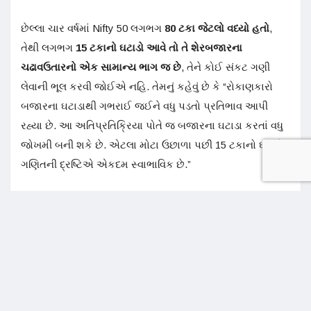
છેલ્લા ચાર વર્ષમાં Nifty 50 લગભગ
80
ટકા
જેટલો વધ્યો હતો
,
તેથી લગભગ
15
ટકા
નો ઘટાડો આવે તો તે શેરબજારના
ચઢાવઉતારનો એક સામાન્ય ભાગ જ છે
, તેને કોઈ સંકટ ગણી
લેવાની ભૂલ કરવી જોઈએ નહિ. તેમનું કહેવું છે કે “રોકાણકારો
બજારના ઘટાડાથી ગભરાઈ જઈને વધુ પડતો પ્રતિભાવ આપી
રહ્યા છે. આ અતિપ્રતિક્રિયા પોતે જ બજારના ઘટાડા કરતાં વધુ
જોખમી બની શકે છે. એટલા મોટા ઉછાળા પછી 15 ટકાનો ઘટાડો
ગણિતની દ્રષ્ટિએ એકદમ સ્વાભાવિક છે.”
SIP
પ્રવાહ હજુ મજબૂત
બજારમાં ઘટાડા છતાં દર મહિને SIPના માધ્યમથી રૂ.
30,000
કરોડથી વધુનું રોકાણ
થઈ રહ્યું છે, આ જ દર્શાવે છે કે
રોકાણકારોની ભાગીદારી હજુ ચાલુ છે. જોકે કેટલાક મહિનાઓમાં
સિસ્ટેમેટિક ઇન્વેસ્ટમેન્ટ પ્લાન રદ કરવાની સંખ્યા નવી SIP શરૂ