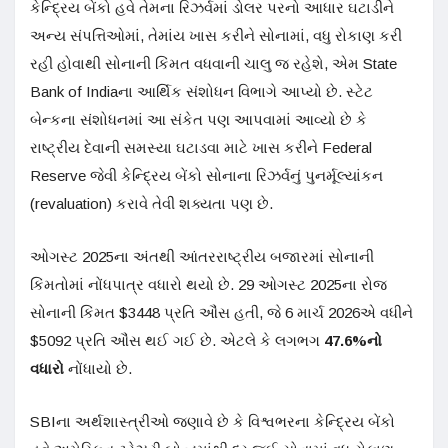
કેન્દ્રિય બેંકો હવે તેમના રિઝર્વમાં ડોલર પરનો આધાર ઘટાડીને
અન્ય સંપત્તિઓમાં, તેમાંય ખાસ કરીને સોનામાં, વધુ રોકાણ કરી
રહી હોવાથી સોનાની કિંમત વધવાની ચાલુ જ રહેશે, એમ State
Bank of Indiaના આર્થિક સંશોધન વિભાગે આપ્યો છે. સ્ટેટ
બેન્કના સંશોધનમાં આ સંકેત પણ આપવામાં આવ્યો છે કે
રાષ્ટ્રીય દેવાની સમસ્યા ઘટાડવા માટે ખાસ કરીને Federal
Reserve જેવી કેન્દ્રિય બેંકો સોનાના રિઝર્વનું પુનર્મૂલ્યાંકન
(revaluation) કરાવે તેવી શક્યતા પણ છે.
ઓગસ્ટ 2025ના અંતથી આંતરરાષ્ટ્રીય બજારમાં સોનાની
કિંમતોમાં નોંધપાત્ર વધારો થયો છે. 29 ઓગસ્ટ 2025ના રોજ
સોનાની કિંમત $3448 પ્રતિ ઔંસ હતી, જે 6 માર્ચ 2026એ વધીને
$5092 પ્રતિ ઔંસ થઈ ગઈ છે. એટલે કે લગભગ
47.6%
નો
વધારો
નોંધાયો છે.
SBIના અર્થશાસ્ત્રીઓ જણાવે છે કે વિશ્વભરના કેન્દ્રિય બેંકો