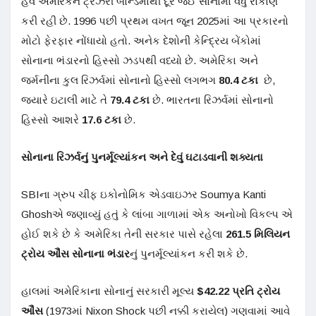
હવે અમેરિકન ટ્રેઝરી બોન્ડમાંથી દૂર જઈ સોનામાં વધુ રોકાણ
કરી રહી છે. 1996 પછી પ્રથમ વખત જૂન 2025માં આ પ્રકારનો
મોટો ફેરફાર નોંધાયો હતો. અનેક દેશોની કેન્દ્રિય બેંકોમાં
સોનાના ભંડારનો હિસ્સો ઝડપથી વધ્યો છે. અમેરિકા અને
જર્મનીના કુલ રિઝર્વમાં સોનાનો હિસ્સો લગભગ
80.4
ટકા
છે,
જ્યારે ઇટાલી માટે તે
79.4
ટકા
છે. ભારતના રિઝર્વમાં સોનાનો
હિસ્સો આશરે
17.6
ટકા
છે.
સોનાના રિઝર્વનું પુનર્મૂલ્યાંકન અને દેવું ઘટાડવાની શક્યતા
SBIના ગ્રુપ ચીફ ઇકોનોમિક એડવાઇઝર Soumya Kanti
Ghoshએ જણાવ્યું હતું કે લાંબા ગાળામાં એક અનોખો વિકલ્પ એ
હોઈ શકે છે કે અમેરિકા તેની સરકાર પાસે રહેલા
261.5
મિલિયન
ટ્રોય ઔંસ સોનાના ભંડાર
નું પુનર્મૂલ્યાંકન કરી શકે છે.
હાલમાં અમેરિકાના સોનાનું સરકારી મૂલ્ય
$42.22
પ્રતિ ટ્રોય
ઔંસ
(1973માં Nixon Shock પછી નક્કી કરાયેલ) ગણવામાં આવે