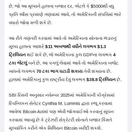
છે. જો આ મૂલ્યને હાલના બજાર દર, એટલે કે $5000થી વધુ
પ્રતિ ઔંસ પ્રમાણે ગણવામાં આવે, તો અમેરિકાની સંપત્તિમાં ભારે
વધારો જોવા મળી શકે છે.
આ રીતે ગણતરી કરવામાં આવે તો અમેરિકાના સોનાના ભંડારનું
મૂલ્ય હાલના આશરે
$11
અબજથી વધીને લગભગ
$1.3
ટ્રિલિયન
થઈ શકે છે, જે અમેરિકાના કુલ GDPના લગભગ
4
ટકા
જેટલું
બને છે. આ પગલું લેવામાં આવે તો અમેરિકાના બજેટ
ખાધનો લગભગ
70
ટકા
ભાગ ઘટાડી શકાય
તેવી શક્યતા છે.
હાલમાં અમેરિકાનું કુલ રાષ્ટ્રીય દેવું લગભગ
$38.8
ટ્રિલિયન
છે.
SBI રિસર્ચ અનુસાર નવેમ્બર 2025માં અમેરિકાની કોંગ્રેસમાં
રિપબ્લિકન સેનેટર Cynthia M. Lummis દ્વારા રજૂ કરવામાં
આવેલા Bitcoin Actમાં પણ એવી જોગવાઈઓ કરવાનું સૂચન
કરવામાં આવ્યું છે કે ટ્રેઝરી સેક્રેટરી સોનાને બજાર કિંમતે
મૂલ્યાંકિત કરીને એક મિલિયન Bitcoin ખરીદી શકશે.