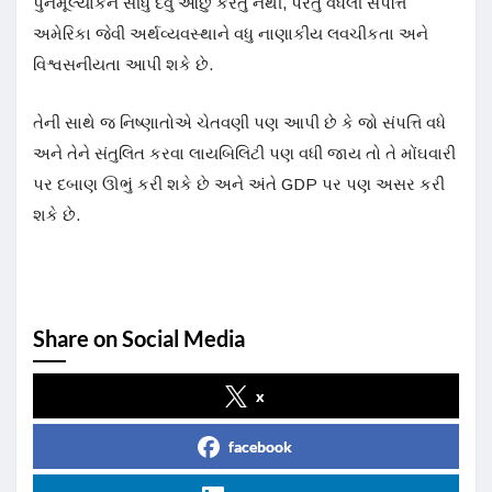
પુનર્મૂલ્યાંકન સીધું દેવું ઓછું કરતું નથી, પરંતુ વધેલી સંપત્તિ
અમેરિકા જેવી અર્થવ્યવસ્થાને વધુ નાણાકીય લવચીકતા અને
વિશ્વસનીયતા આપી શકે છે.
તેની સાથે જ નિષ્ણાતોએ ચેતવણી પણ આપી છે કે જો સંપત્તિ વધે
અને તેને સંતુલિત કરવા લાયબિલિટી પણ વધી જાય તો તે મોંઘવારી
પર દબાણ ઊભું કરી શકે છે અને અંતે GDP પર પણ અસર કરી
શકે છે.
Share on Social Media
x
facebook