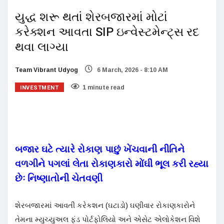
યુદ્ધ શરૂ થતાં શેરબજારમાં મોટાં
કરેક્શન આવતા SIP ઇન્વેસ્ટમેન્ટ્સ રદ
થવા લાગ્યા
Team Vibrant Udyog
6 March, 2026 - 8:10 AM
INVESTMENT
1 minute read
બજાર ઘટે ત્યારે રોકાણ પાછું ખેંચવાની નીતિને
વળગીને પગલાં લેતા રોકાણકારો મોંઘી ભૂલ કરી રહ્યા
છેઃ નિષ્ણાતોની ચેતવણી
શેરબજારમાં આવતી કરેકશન (ઘટાડો) ઘણીવાર રોકાણકારોને
તેમના મ્યુચ્યુઅલ ફંડ પોર્ટફોલિયો અને એસેટ એલોકેશન વિશે