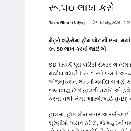
રૂ.૫૦ લાખ કરો
Team Vibrant Udyog
8 July, 2026 - 8:0
મેટ્રો શહેરોમાં હોમ લોનની PSL મર્
રૂ. 50 લાખ કરવી જોઈએ
SBI રિસર્ચે પ્રાયોરિટી સેક્ટર લેન્ડિ
મર્યાદા વધારીને રૂ. ૧ કરોડ અને અન્
એજ્યુકેશન લોનની મર્યાદા બમણી કર
જણાવાયું છે કે હાલની મર્યાદાઓ હવે 
કરતી નથી, તેથી આરબીઆઈ (RBI) ન
હાલમાં, હોમ લોન માત્ર આરબીઆઈ દ્વાર
શ્રેણીમાં લાયક ઠરે છે, જે શહેરન