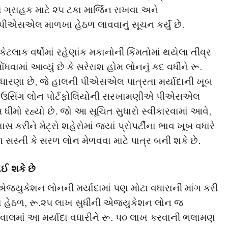
ે ગ્રાહક માટે ૨૫ ટકા માર્જિન રાખવા અને
પીએસએલ માળખા હેઠળ લાવવાનું સૂચન કર્યું છે.
ક વર્ષોમાં રહેણાંક મકાનોની કિંમતોમાં થયેલા તીવ્ર
ધવામાં આવ્યું છે કે સરેરાશ હોમ લોનનું કદ વધીને રૂ.
રણા છે, જે હાલની પીએસએલ પાત્રતા મર્યાદાની ખૂબ
લ હાઉસિંગ લોન પોર્ટફોલિયોની સરખામણીએ પીએસએલ
ીમો રહ્યો છે. જો આ સૂચિત સુધારો સ્વીકારવામાં આવે,
 કરીને મેટ્રો શહેરોમાં જ્યાં પ્રોપર્ટીના ભાવ ખૂબ વધારે
ઠળ સસ્તી કે સરળ લોન મેળવવા માટે પાત્ર બની શકે છે.
ઈ શકે છે
્યુકેશન લોનની મર્યાદામાં પણ મોટા વધારાની માંગ કરી
કા હેઠળ, રૂ.૨૫ લાખ સુધીની એજ્યુકેશન લોન જ
હેવાલમાં આ મર્યાદા વધારીને રૂ. ૫૦ લાખ કરવાની ભલામણ