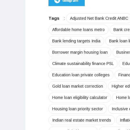
telegram
Tags
:
Adjusted Net Bank Credit ANBC
Affordable home loans metro
Bank cred
Bank lending targets India
Bank loan l
Borrower margin housing loan
Busine
Climate sustainability finance PSL
Edu
Education loan private colleges
Financ
Gold loan market correction
Higher edu
Home loan eligibility calculator
Home lo
Housing loan priority sector
Inclusive
Indian real estate market trends
Inflat