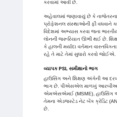
કરવામાં આવી છે.
અહેવાલમાં જણાવાયું છે કે તાજેતરન
પ્રોફેશનલ સંસ્થાઓની ફી વધવાને કા
વિદેશમાં અભ્યાસ કરવા જતા ભારતીય 
લોનની જરૂરિયાત ઊભી થઈ છે. શિક્ષણ
કે હાલની મર્યાદા વર્તમાન વાસ્તવિકત
રહે તે માટે તેમાં સુધારો કરવો જોઈએ.
વ્યાપક PSL સમીક્ષાનો ભાગ
હાઉસિંગ અને શિક્ષણ અંગેની આ દ
ભાગ છે. પીએસએલ માળખું આરબીઆઈ દ્વ
એમએસએમઈ (MSME), હાઉસિંગ અને શિક્
તેમના એડજસ્ટેડ નેટ બેંક ક્રેડિટ 
છે.