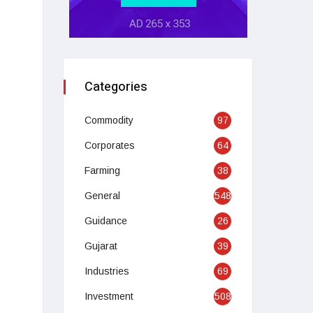
Categories
Commodity
97
Corporates
64
Farming
38
General
548
Guidance
26
Gujarat
39
Industries
69
Investment
508