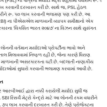
ંગ (PSL) ની પાત્રતા મર્યાદા મેટ્રો શહેરોમાં વધારીને રૂ. ૧
લાખ કરવાની દરખાસ્ત કરી છે. સાથે જ, PSL હેઠળ
રીને રૂ. ૫૦ લાખ કરવાની ભલામણ પણ કરી છે. આ
 (RBI) ના પીએસએલ માળખાની વ્યાપક સમીક્ષાનો એક
સરકારના ‘વિકસિત ભારત ૨૦૪૭’ ના વિઝન સાથે સુસંગત
લોનની વર્તમાન મર્યાદાઓ પ્રોપર્ટીના ભાવો અને
 તાલ મિલાવવામાં નિષ્ફળ રહી છે, જેના કારણે ધિરાણ
 માળખાની અસરકારકતા ઘટી છે. બદલાતી નાણાકીય
્યાદાઓમાં સુધારો કરવાની ભલામણ કરવામાં આવી છે.
્ત
આરબીઆઈ દ્વારા નક્કી કરાયેલી મર્યાદા સુધી જ
SBI રિસર્ચે મેટ્રો કેન્દ્રો માટે આ લોનની રકમ વધારીને
ૂ. ૭૫ લાખ કરવાની દરખાસ્ત કરી છે. તેણે પ્રોજેક્ટના