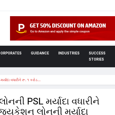
CORPORATES
GUIDANCE
INDUSTRIES
SUCCESS
STORIES
મર્યાદા વધારીને રૂ. ૧ કરોડ…
મ લોનની PSL મર્યાદા વધારીને
્યુકેશન લોનની મર્યાદા