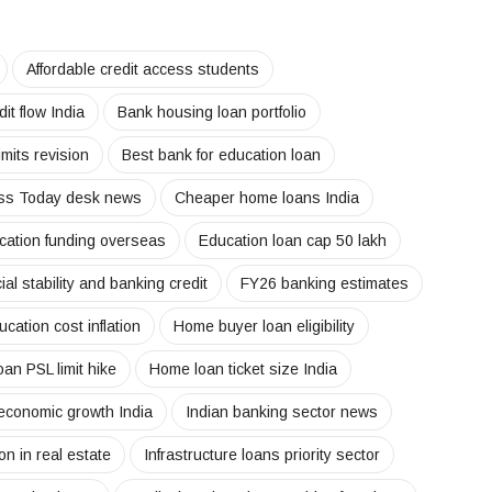
Affordable credit access students
it flow India
Bank housing loan portfolio
imits revision
Best bank for education loan
ss Today desk news
Cheaper home loans India
cation funding overseas
Education loan cap 50 lakh
ial stability and banking credit
FY26 banking estimates
cation cost inflation
Home buyer loan eligibility
an PSL limit hike
Home loan ticket size India
 economic growth India
Indian banking sector news
ion in real estate
Infrastructure loans priority sector