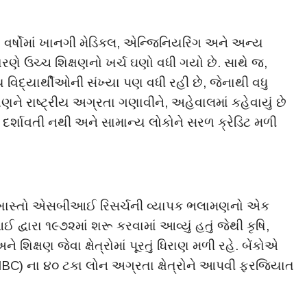
ા વર્ષોમાં ખાનગી મેડિકલ, એન્જિનિયરિંગ અને અન્ય
રણે ઉચ્ચ શિક્ષણનો ખર્ચ ઘણો વધી ગયો છે. સાથે જ,
વિદ્યાર્થીઓની સંખ્યા પણ વધી રહી છે, જેનાથી વધુ
ને રાષ્ટ્રીય અગ્રતા ગણાવીને, અહેવાલમાં કહેવાયું છે
ા દર્શાવતી નથી અને સામાન્ય લોકોને સરળ ક્રેડિટ મળી
રખાસ્તો એસબીઆઈ રિસર્ચની વ્યાપક ભલામણનો એક
ારા ૧૯૭૨માં શરૂ કરવામાં આવ્યું હતું જેથી કૃષિ,
ષણ જેવા ક્ષેત્રોમાં પૂરતું ધિરાણ મળી રહે. બેંકોએ
(ANBC) ના ૪૦ ટકા લોન અગ્રતા ક્ષેત્રોને આપવી ફરજિયાત