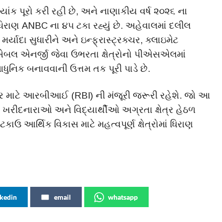
ાંક પૂરો કરી રહી છે, અને નાણાકીય વર્ષ ૨૦૨૬ ના
ધિરાણ ANBC ના ૪૫ ટકા રહ્યું છે. અહેવાલમાં દલીલ
્યાદા સુધારીને અને ઇન્ફ્રાસ્ટ્રક્ચર, ક્લાઇમેટ
ુએબલ એનર્જી જેવા ઉભરતા ક્ષેત્રોનો પીએસએલમાં
િક બનાવવાની ઉત્તમ તક પૂરી પાડે છે.
માટે આરબીઆઈ (RBI) ની મંજૂરી જરૂરી રહેશે. જો આ
ઘર ખરીદનારાઓ અને વિદ્યાર્થીઓ અગ્રતા ક્ષેત્ર હેઠળ
કાઉ આર્થિક વિકાસ માટે મહત્વપૂર્ણ ક્ષેત્રોમાં ધિરાણ
nkedin
email
whatsapp