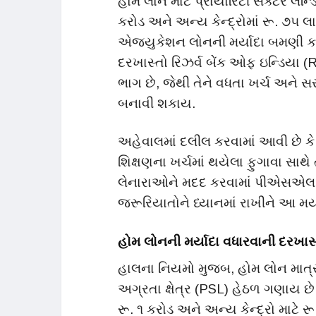
હોમ લોન માટે પ્રાયોરિટી સેક્ટર લેન્ડિ
કરોડ અને અન્ય કેન્દ્રોમાં રૂ. ૭૫ 
એજ્યુકેશન લોનની મર્યાદા બમણી ક
દરખાસ્તો રિઝર્વ બેંક ઓફ ઇન્ડિયા
ભાગ છે, જેથી તેને વધતા ખર્ચ અને 
બનાવી શકાય.
અહેવાલમાં દલીલ કરવામાં આવી છે કે 
શિક્ષણના ખર્ચમાં થયેલા ફુગાવા સાથે
લેનારાઓને મદદ કરવામાં પીએસએલ
જરૂરિયાતોને ધ્યાનમાં રાખીને આ મર
હોમ લોનની મર્યાદા વધારવાની દરખાસ
હાલના નિયમો મુજબ, હોમ લોન માત્ર 
અગ્રતા ક્ષેત્ર (PSL) હેઠળ ગણાય છે. 
રૂ. ૧ કરોડ અને અન્ય કેન્દ્રો માટે ર