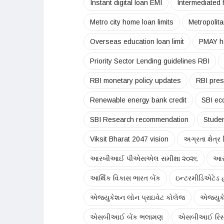
Instant digital loan EMI
Intermediated 
Metro city home loan limits
Metropolit
Overseas education loan limit
PMAY h
Priority Sector Lending guidelines RBI
RBI monetary policy updates
RBI pres
Renewable energy bank credit
SBI ec
SBI Research recommendation
Studen
Viksit Bharat 2047 vision
અગ્રતા ક્ષેત્
આરબીઆઈ પીએસએલ સમીક્ષા ૨૦૨૬
આર
આર્થિક વિકાસ ભારત બેંક
ઇન્ટરમીડિએટેડ 
એજ્યુકેશન લોન પ્રાઇવેટ કોલેજ
એજ્યુકે
એસબીઆઈ બેંક ભલામણ
એસબીઆઈ રિસ