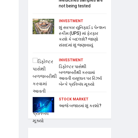
Medicines samples are
not being tested
INVESTMENT
શું સરકાર યુનિફાઈડ પેન્શન
સ્કીમ (UPS) માં ફેરફાર
કરશે કે બદલશે? જાણો
સંસદમાં શું જણાવાયું
INVESTMENT
ડિફોલ્ટર પાસેથી
બળજબરીથી કરવામાં
આવતી વસૂલાત પર રિઝર્વ
બેન્કે પ્રતિબંધ મૂક્યો
STOCK MARKET
આજે બજારમાં શું કરશો?