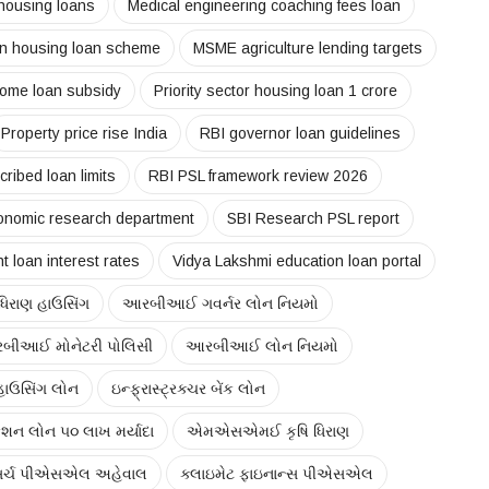
housing loans
Medical engineering coaching fees loan
an housing loan scheme
MSME agriculture lending targets
ome loan subsidy
Priority sector housing loan 1 crore
Property price rise India
RBI governor loan guidelines
cribed loan limits
RBI PSL framework review 2026
onomic research department
SBI Research PSL report
t loan interest rates
Vidya Lakshmi education loan portal
ર ધિરાણ હાઉસિંગ
આરબીઆઈ ગવર્નર લોન નિયમો
બીઆઈ મોનેટરી પોલિસી
આરબીઆઈ લોન નિયમો
હાઉસિંગ લોન
ઇન્ફ્રાસ્ટ્રક્ચર બેંક લોન
શન લોન ૫૦ લાખ મર્યાદા
એમએસએમઈ કૃષિ ધિરાણ
ર્ચ પીએસએલ અહેવાલ
ક્લાઇમેટ ફાઇનાન્સ પીએસએલ