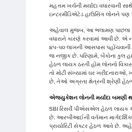
મહત્તમ ખર્ચની મર્યાદા વધારવાની સાથ
ઇન્ટરમીડિએટેડ હાઉસિંગ લોનને પણ 
અહેવાલ મુજબ, આ ભલામણ પાછલા કેટલા
વધારાને કારણે કરવામાં આવી છે. એ નોં
૪૫-૫૦ લાખની આસપાસ પહોંચવાની ધા
જ નજીક છે. પરિણામે, બેંકોના કુ
હેઠળ લાયક ઠરતી હોમ લોનનો વિકાસ ધ
તો મોટી સંખ્યામાં ઘર ખરીદનારાઓ, ખાસ
છે, તેઓ અગ્રતા ક્ષેત્રની શ્રેણી હે
એજ્યુકેશન લોનની મર્યાદા બમણી થ
SBI રિસર્ચે પીએસએલ હેઠળ લાયક એજ
છે. આરબીઆઈની વર્તમાન માર્ગદર્શિ
પ્રાયોરિટી સેક્ટર હેઠળ આવે છે. અ