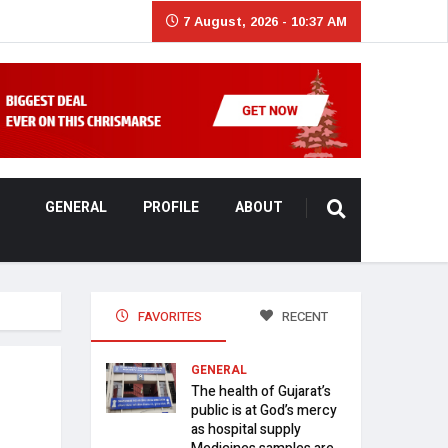
7 August, 2026 - 10:37 AM
GENERAL
PROFILE
ABOUT
FAVORITES
RECENT
GENERAL
The health of Gujarat’s
public is at God’s mercy
as hospital supply