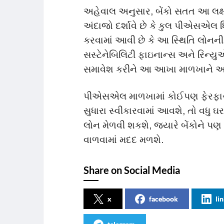
અહેવાલ અનુસાર, બેંકો સતત આ લક્ષ્ય
અંદાજો દર્શાવે છે કે કુલ પીએસએલ 
કરવામાં આવી છે કે આ સ્થિતિ લોનની મર
સસ્ટેનેબિલિટી ફાઇનાન્સ અને રિન્ય
સમાવેશ કરીને આ આખા માળખાને આધુન
પીએસએલ માળખામાં કોઈપણ ફેરફાર 
સુધારા સ્વીકારવામાં આવશે, તો વધુ 
લોન મેળવી શકશે, જ્યારે બેંકોને પણ ટ
વાળવામાં મદદ મળશે.
Share on Social Media
x
facebook
li