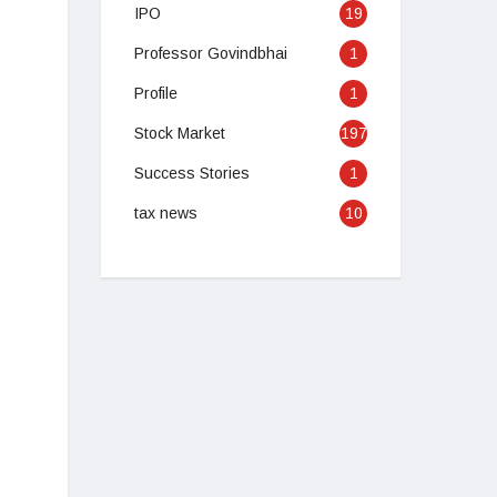
IPO
19
Professor Govindbhai
1
Profile
1
Stock Market
197
Success Stories
1
tax news
10