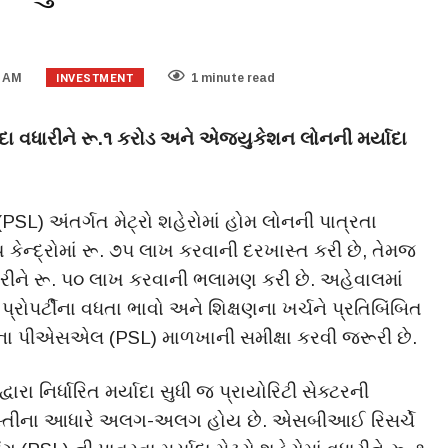
INVESTMENT
3 AM
1 minute read
યાદા વધારીને રૂ.૧ કરોડ અને એજ્યુકેશન લોનની મર્યાદા
ંગ (PSL) અંતર્ગત મેટ્રો શહેરોમાં હોમ લોનની પાત્રતા
ય કેન્દ્રોમાં રૂ. ૭૫ લાખ કરવાની દરખાસ્ત કરી છે, તેમજ
ીને રૂ. ૫૦ લાખ કરવાની ભલામણ કરી છે. અહેવાલમાં
પ્રોપર્ટીના વધતા ભાવો અને શિક્ષણના ખર્ચને પ્રતિબિંબિત
ા પીએસએલ (PSL) માળખાની સમીક્ષા કરવી જરૂરી છે.
ા નિર્ધારિત મર્યાદા સુધી જ પ્રાયોરિટી સેક્ટરની
ી વસ્તીના આધારે અલગ-અલગ હોય છે. એસબીઆઈ રિસર્ચે