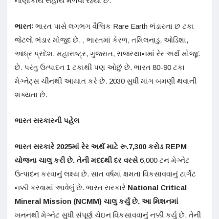
નાણાકીય સહાય મેળવી રહ્યો છે.
ભારતઃ
ભારત પાસે લગભગ વૈશ્વિક Rare Earth ભંડારના છ ટકા
જેટલો ભંડાર મોજુદ છે. , ભારતમાં કેરળ, તમિલનાડુ, ઓડિશા,
આંધ્ર પ્રદેશ, મહારાષ્ટ્ર, ગુજરાત, રાજસ્થાનમાં રેર અર્થ મોજૂદ
છે. પરંતુ ઉત્પાદન 1 ટકાથી પણ ઓછું છે. ભારત 80-90 ટકા
મેગ્નેટ્સ ચીનથી આયાત કરે છે. 2030 સુધી માંગ બમણી થવાની
શક્યતા છે.
ભારત
સરકારની પહેલ
ભારત સરકારે 2025માં રેર અર્થ માટે રૂ.
7,300
કરોડ
REPM
યોજના ચાલુ કરી છે. તેની મદદથી દર વરસે
6,000 ટન મેગ્નેટ
ઉત્પાદન કરવાનું લક્ષ્ય છે. સાત વર્ષમાં ક્ષમતા વિકસાવવાનું ટાર્ગેટ
નક્કી કરવામાં આવેલું છે. ભારત સરકારે
National Critical
Mineral Mission (NCMM)
ચાલુ કર્યું છે. આ મિશનમાં
ખનનથી મેગ્નેટ સુધી સંપૂર્ણ ચેઇન વિકસાવવાનું નક્કી કર્યું છે. તેની