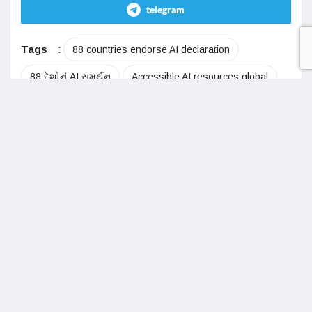
telegram
Tags
:
88 countries endorse AI declaration
88 દેશોનું AI સમર્થન
Accessible AI resources global
AI digital divide debate
AI economic development strategy
AI empowerment initiatives
AI for economic growth
AI for science collaboration
AI for social good initiative
AI global consensus statement
AI governance pillars seven chakras
AI growth driver economy