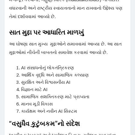
વધારવાની અને રાષ્ટ્રીય સ્વાયત્તતાનો માન રાખવાનો ઉદ્દેશ્ય પણ
તેમાં દર્શાવવામાં આવ્યો છે.
સાત મુદ્દા પર આધારિત માળખું
આ ઘોષણા સાત મુખ્ય મુદ્દાઓને સમાવવામાં આવ્યા છે. આ સાત
મુદ્દાઓમાં નીચેની બાબતનો સમાવેશ કરવામાં આવ્યો છે.
AI સંસાધનોનું લોકતંત્રિકરણ
આર્થિક વૃદ્ધિ અને સામાજિક કલ્યાણ
સુરક્ષિત અને વિશ્વસનીય AI
વિજ્ઞાન માટે AI
સામાજિક સશક્તિકરણ માટે પ્રાપ્યતા
માનવ મૂડી વિકાસ
કાર્યક્ષમ અને નવીન AI સિસ્ટમ
“વસુધૈવ કુટુંબકમ”નો સંદેશ