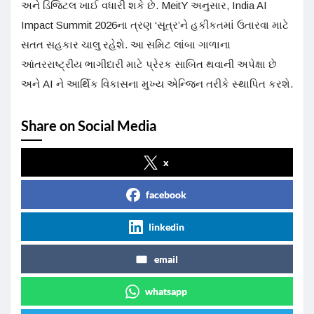
અને ડિજિટલ ખાઈ વધારી શકે છે. MeitY અનુસાર, India AI
Impact Summit 2026ના ત્રણ ‘સૂત્ર’ને હકીકતમાં ઉતારવા માટે
સતત સહકાર ચાલુ રહેશે. આ સમિટ લાંબા ગાળાના
આંતરરાષ્ટ્રીય ભાગીદારી માટે પ્રેરક સાબિત થવાની અપેક્ષા છે
અને AI ને આર્થિક વિકાસના મુખ્ય એન્જિન તરીકે સ્થાપિત કરશે.
Share on Social Media
x
facebook
linkedin
email
whatsapp