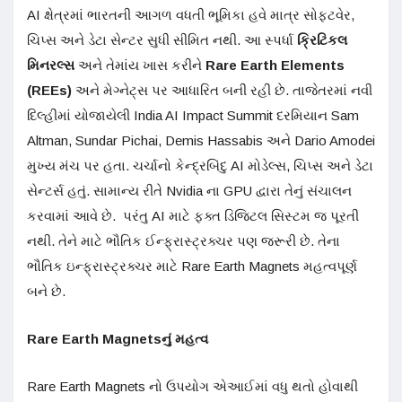
AI ક્ષેત્રમાં ભારતની આગળ વધતી ભૂમિકા હવે માત્ર સોફ્ટવેર,
ચિપ્સ અને ડેટા સેન્ટર સુધી સીમિત નથી. આ સ્પર્ધા
ક્રિટિકલ
મિનરલ્સ
અને તેમાંય ખાસ કરીને
Rare Earth Elements
(REEs)
અને મેગ્નેટ્સ પર આધારિત બની રહી છે. તાજેતરમાં નવી
દિલ્હીમાં યોજાયેલી India AI Impact Summit દરમિયાન Sam
Altman, Sundar Pichai, Demis Hassabis અને Dario Amodei
મુખ્ય મંચ પર હતા. ચર્ચાનો કેન્દ્રબિંદુ AI મોડેલ્સ, ચિપ્સ અને ડેટા
સેન્ટર્સ હતું. સામાન્ય રીતે Nvidia ના GPU દ્વારા તેનું સંચાલન
કરવામાં આવે છે. પરંતુ AI માટે ફક્ત ડિજિટલ સિસ્ટમ જ પૂરતી
નથી. તેને માટે ભૌતિક ઈન્ફ્રાસ્ટ્રક્ચર પણ જરૂરી છે. તેના
ભૌતિક ઇન્ફ્રાસ્ટ્રક્ચર માટે Rare Earth Magnets મહત્વપૂર્ણ
બને છે.
Rare Earth Magnets
નું
મહત્વ
Rare Earth Magnets નો ઉપયોગ એઆઈમાં વધુ થતો હોવાથી