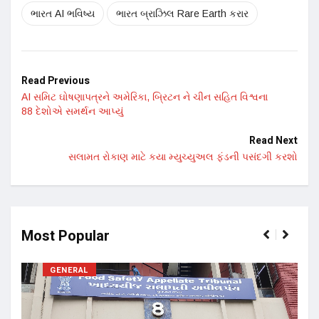
ભારત AI ભવિષ્ય
ભારત બ્રાઝિલ Rare Earth કરાર
Read Previous
AI સમિટ ઘોષણાપત્રને અમેરિકા, બ્રિટન ને ચીન સહિત વિશ્વના
88 દેશોએ સમર્થન આપ્યું
Read Next
સલામત રોકાણ માટે કયા મ્યુચ્યુઅલ ફંડની પસંદગી કરશો
Most Popular
GENERAL
17 ન
અને 