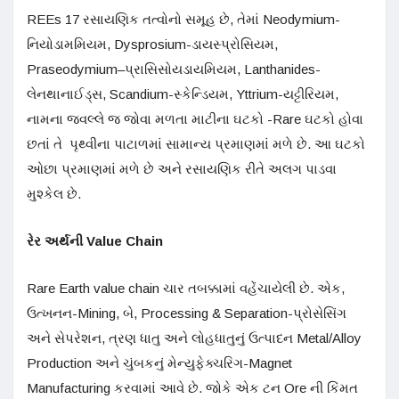
REEs 17 રસાયણિક તત્વોનો સમૂહ છે, તેમાં Neodymium-
નિયોડામમિયમ, Dysprosium-ડાયસ્પ્રોસિયમ,
Praseodymium–પ્રાસિસોયડાયમિયમ, Lanthanides-
લેનથાનાઈડ્સ, Scandium-સ્કેન્ડિયમ, Yttrium-યટ્ટીરિયમ,
નામના જવલ્લે જ જોવા મળતા માટીના ઘટકો -Rare ઘટકો હોવા
છતાં તે પૃથ્વીના પાટાળમાં સામાન્ય પ્રમાણમાં મળે છે. આ ઘટકો
ઓછા પ્રમાણમાં મળે છે અને રસાયણિક રીતે અલગ પાડવા
મુશ્કેલ છે.
રેર અર્થની
Value Chain
Rare Earth value chain ચાર તબક્કામાં વહેંચાયેલી છે. એક,
ઉત્ખનન-Mining, બે, Processing & Separation-પ્રોસેસિંગ
અને સેપરેશન, ત્રણ ધાતુ અને લોહધાતુનું ઉત્પાદન Metal/Alloy
Production અને ચુંબકનું મેન્યુફેક્ચરિગ-Magnet
Manufacturing કરવામાં આવે છે. જોકે એક ટન Ore ની કિંમત