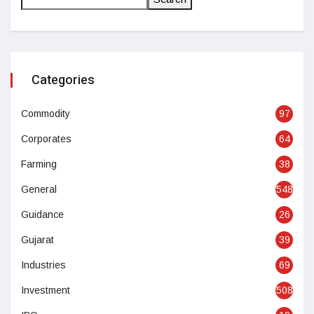
Categories
Commodity
97
Corporates
64
Farming
38
General
548
Guidance
26
Gujarat
39
Industries
69
Investment
508