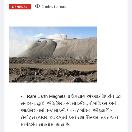
GENERAL
1 minute read
Rare Earth Magnetsનો ઉપયોગ એઆઈ ઉપરાંત ડેટા
સેન્ટરના હાઈ-એફિશિયન્સી મોટર્સમાં, રોબોટિક્સ અને
ઓટોમેશનમાં, EV મોટર્સ, પવન ટર્બાઇન, ઔદ્યોગિક
રોબોટ્સ (ABB, KUKA)માં અને રક્ષા સિસ્ટમ, રડાર અને
માર્ગદર્શન સાધનોમાં થાય છે.