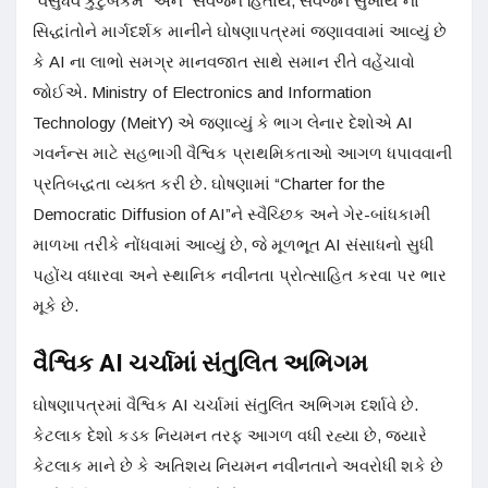
“વસુધૈવ કુટુંબકમ” અને “સર્વજન હિતાય, સર્વજન સુખાય”ના
સિદ્ધાંતોને માર્ગદર્શક માનીને ઘોષણાપત્રમાં જણાવવામાં આવ્યું છે
કે AI ના લાભો સમગ્ર માનવજાત સાથે સમાન રીતે વહેંચાવો
જોઈએ. Ministry of Electronics and Information
Technology (MeitY) એ જણાવ્યું કે ભાગ લેનાર દેશોએ AI
ગવર્નન્સ માટે સહભાગી વૈશ્વિક પ્રાથમિકતાઓ આગળ ધપાવવાની
પ્રતિબદ્ધતા વ્યક્ત કરી છે. ઘોષણામાં “Charter for the
Democratic Diffusion of AI”ને સ્વૈચ્છિક અને ગેર-બાંધકામી
માળખા તરીકે નોંધવામાં આવ્યું છે, જે મૂળભૂત AI સંસાધનો સુધી
પહોંચ વધારવા અને સ્થાનિક નવીનતા પ્રોત્સાહિત કરવા પર ભાર
મૂકે છે.
વૈશ્વિક AI ચર્ચામાં સંતુલિત અભિગમ
ઘોષણાપત્રમાં વૈશ્વિક AI ચર્ચામાં સંતુલિત અભિગમ દર્શાવે છે.
કેટલાક દેશો કડક નિયમન તરફ આગળ વધી રહ્યા છે, જ્યારે
કેટલાક માને છે કે અતિશય નિયમન નવીનતાને અવરોધી શકે છે