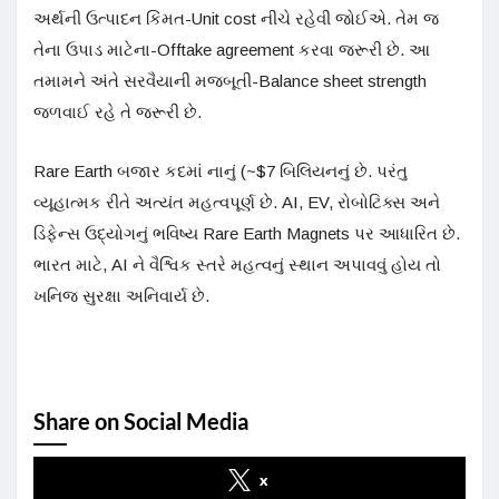
અર્થની ઉત્પાદન કિંમત-Unit cost નીચે રહેવી જોઈએ. તેમ જ
તેના ઉપાડ માટેના-Offtake agreement કરવા જરૂરી છે. આ
તમામને અંતે સરવૈયાની મજબૂતી-Balance sheet strength
જળવાઈ રહે તે જરૂરી છે.
Rare Earth બજાર કદમાં નાનું (~$7 બિલિયનનું છે. પરંતુ
વ્યૂહાત્મક રીતે અત્યંત મહત્વપૂર્ણ છે. AI, EV, રોબોટિક્સ અને
ડિફેન્સ ઉદ્યોગનું ભવિષ્ય Rare Earth Magnets પર આધારિત છે.
ભારત માટે, AI ને વૈશ્વિક સ્તરે મહત્વનું સ્થાન અપાવવું હોય તો
ખનિજ સુરક્ષા અનિવાર્ય છે.
Share on Social Media
x