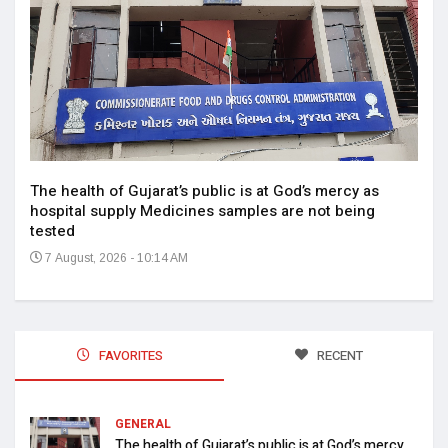
14
The health of Gujarat’s public is at God’s mercy as
hospital supply Medicines samples are not being
tested
7 August, 2026 - 10:14 AM
FAVORITES
RECENT
GENERAL
The health of Gujarat’s public is at God’s mercy