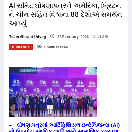
AI સમિટ ઘોષણાપત્રને અમેરિકા, બ્રિટન
ને ચીન સહિત વિશ્વના 88 દેશોએ સમર્થન
આપ્યું
Team Vibrant Udyog
22 February, 2026 - 11:14 AM
GUIDANCE
1 minute read
ઘોષણાપત્રમાં આર્ટિફિશિયલ ઇન્ટેલિજન્સ (AI)
–
નો ઉપયોગ આર્થિક વૃદ્ધિ અને સામાજિક કલ્યાણ