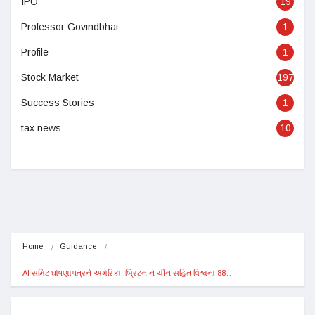
IPO
19
Professor Govindbhai
1
Profile
1
Stock Market
197
Success Stories
1
tax news
10
Home
Guidance
AI સમિટ ઘોષણાપત્રને અમેરિકા, બ્રિટન ને ચીન સહિત વિશ્વના 88…