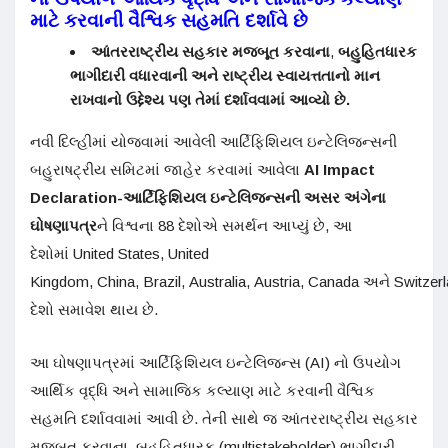
માટે કરવાની વૈશ્વિક સહમતિ દર્શાવે છે
આંતરરાષ્ટ્રીય સહકાર મજબૂત કરવાના
,
બહુહિતધારક
ભાગીદારી વધારવાની અને રાષ્ટ્રીય સ્વાયત્તતાનો માન
રાખવાનો ઉદ્દેશ્ય પણ તેમાં દર્શાવવામાં આવ્યો છે.
નવી દિલ્હીમાં યોજવામાં આવેલી આર્ટિફિશિયલ ઇન્ટેલિજન્સની
બહુરાષટ્રીય સમિટમાં જાહેર કરવામાં આવેલા
AI Impact
Declaration
-આર્ટિફિશિયલ ઇન્ટેલિજન્સની અસર અંગેના
ઘોષણાપત્ર
ને વિશ્વના 88 દેશોએ સમર્થન આપ્યું છે, આ
દેશોમાં United States, United
Kingdom, China, Brazil, Australia, Austria, Canada અને Switzerl
દેશો સમાવેશ થાય છે.
આ ઘોષણાપત્રમાં આર્ટિફિશિયલ ઇન્ટેલિજન્સ (AI) નો ઉપયોગ
આર્થિક વૃદ્ધિ અને સામાજિક કલ્યાણ માટે કરવાની વૈશ્વિક
સહમતિ દર્શાવવામાં આવી છે. તેની સાથે જ આંતરરાષ્ટ્રીય સહકાર
મજબૂત કરવાના, બહુહિતધારક (multistakeholder) ભાગીદારી