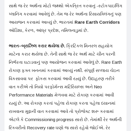
સાથે જ રેર અર્થના મોટો જથ્થો એકત્રિત કરવાનું -સ્ટોકપાઇલિંગ
પ્લાનિંગ કરવામાં આવેલું છે. તેમ જ રેર અર્થના રિસાયક્લિંગનું પણ
આયજન કરવામાં આવ્યું છે. ભારતમાં
Rare Earth Corridors
ઓડિશા, કેરળ, આંધ્ર પ્રદેશ, તમિલનાડુમાં છે.
ભારત–બ્રાઝિલ કરાર થયેલા છે.
ક્રિટિકલ મિનરલ સહયોગ
માટેના કરાર થયેલા છે. તેની સાથે જ રેર અર્થ માટે ચીન પરની
નિર્ભરતા ઘટાડવાનું પણ આયોજન કરવામાં આવેલું છે. Rare Earth
રોકાણ ફક્ત ખનનમાં કરવામાં આવ્યું નથી. સંપૂર્ણ સપ્લાય ચેઇન
વિકસાવવા પર ફોકસ કરવામાં આવી રહ્યું છે. ઉદાહરણ તરીકે
વાત કરીએ તો નિયો પરફોર્મન્સ મટિરિયલ્સ અને Neo
Performance Materials મેળવવા માટે રોકાણ કરવામાં આવી
રહ્યું છે. આ રોકાણ કરતાં પહેલા રોકાણ કરતા પહેલા ધ્યાનમાં
રાખવાના મુદ્દાની વાત કરવામાં આવે તો પ્રોજેક્ટ શરૂ કરવામાં
એટલે કે Commissioning progress સારો છે. તેમાંથી રેર અર્થની
રિકવરીનો Recovery rate ઘણો જ સારો રહેવો જોઈએ. રેર