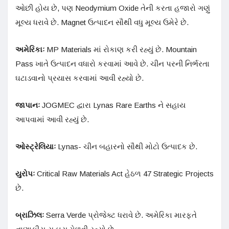
ઓછી હોય છે, પણ Neodymium Oxide તેની કરતા હજારો ગણું
મૂલ્ય ધરાવે છે. Magnet ઉત્પાદન સૌથી વધુ મૂલ્ય ઉમેરે છે.
અમેરિકાઃ
MP Materials માં રોકાણ કરી રહ્યું છે. Mountain
Pass ખાતે ઉત્પાદન વધારો કરવામાં આવે છે. ચીન પરની નિર્ભરતા
ઘટાડવાનો પ્રયાસ કરવામાં આવી રહ્યો છે.
જાપાનઃ
JOGMEC દ્વારા Lynas Rare Earths ને સહાય
આપવામાં આવી રહ્યું છે.
ઓસ્ટ્રેલિયાઃ
Lynas- ચીન બહારનો સૌથી મોટો ઉત્પાદક છે.
યુરોપઃ
Critical Raw Materials Act હેઠળ 47 Strategic Projects
છે.
બ્રાઝિલઃ
Serra Verde પ્રોજેક્ટ ધરાવે છે. અમેરિકા મારફતે