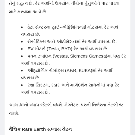
તેનું મહત્વ છે. રેર અર્થનો ઉપયોગ નીચેના હેતુઓને પાર પાડવા
માટે કરવામાં આવે છે.
ડેટા સેન્ટરના હાઈ-એફિશિયન્સી મોટર્સમાં રેર અર્થ
વપરાય છે.
રોબોટિક્સ અને ઓટોમેશનમાં રેર અર્થ વપરાય છે.
EV મોટર્સ (Tesla, BYD) રેર અર્થ વપરાય છે.
પવન ટર્બાઇન (Vestas, Siemens Gamesa)માં પણ રેર
અર્થ વપરાય છે.
ઔદ્યોગિક રોબોટ્સ (ABB, KUKA)માં રેર અર્થ
વપરાય છે.
રક્ષા સિસ્ટમ, રડાર અને માર્ગદર્શન સાધનોમાં પણ રેર
અર્થ વપરાય છે.
આમ AIનો વ્યાપ જેટલો વધશે, મેગ્નેટ્સ પરની નિર્ભરતા તેટલી જ
વધશે.
વૈશ્વિક
Rare Earth
સપ્લાય ચેઇન