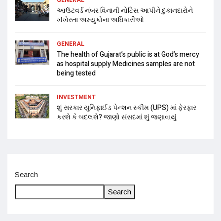
આઉટવર્ડ નંબર વિનાની નોટિસ આપીને દુકાનદારોને
ખંખેરતા અમ્યુકોના અધિકારીઓ
GENERAL
The health of Gujarat’s public is at God’s mercy
as hospital supply Medicines samples are not
being tested
INVESTMENT
શું સરકાર યુનિફાઈડ પેન્શન સ્કીમ (UPS) માં ફેરફાર
કરશે કે બદલશે? જાણો સંસદમાં શું જણાવાયું
Search
Search