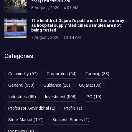
અમ્યુકોના અધિકારીઓ
8 August, 2026 - 4:07 AM
The health of Gujarat’s public is at God’s mercy
as hospital supply Medicines samples are not
being tested
7 August, 2026 - 10:14 AM
Categories
Commodity
(97)
Corporates
(64)
Farming
(38)
General
(550)
Guidance
(26)
Gujarat
(39)
Industries
(69)
Investment
(508)
IPO
(19)
Professor Govindbhai
(1)
Profile
(1)
Stock Market
(197)
Success Stories
(1)
tax news
(10)