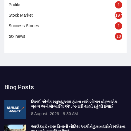
Profile
1
Stock Market
197
Success Stories
1
tax news
10
Blog Posts
મિરાઈ એસેટ મ્યુચ્યુઅલ ફંડના નામે બોગસ વોટ્સએપ
ગ્રૂપ અને મોબાઈલ એપ બનાવી ચાલી રહેલી ઠગાઈ
8 August, 2026 - 9:30 AM
આઉટવર્ડ નંબર વિનાની નોટિસ આપીને દુકાનદારોને ખંખેરતા