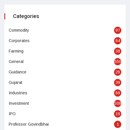
Categories
Commodity
97
Corporates
64
Farming
38
General
550
Guidance
26
Gujarat
39
Industries
69
Investment
508
IPO
19
Professor Govindbhai
1