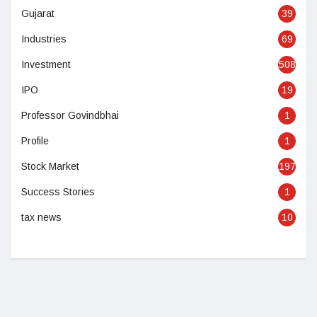
Gujarat
39
Industries
69
Investment
508
IPO
19
Professor Govindbhai
1
Profile
1
Stock Market
197
Success Stories
1
tax news
10