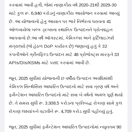
કરવામાં આવી હતી, જેમાં નાણાકીય વર્ષ 2020-21થી 2029-30
માટે કુલ રૂ. 6,940 કરોડનું નાણાકીય આયોજન કરવામાં આવ્યું
છે. આ યોજનાનો હેતુ આયાત પર ભારે નિર્ભરતા ધરાવતા 41
ઓળખાયેલા બલ્ક ડ્રગ્સના સ્થાનિક ઉત્પાદનને પ્રોત્સાહન
આપવાનો છે.આ વર્ષે ઑગસ્ટમાં, કેમિકલ્સ અને ફર્ટિલાઇઝર્સ
મંત્રાલયે (જે હેઠળ DoP કાર્યરત છે) જણાવ્યું હતું કે 32
કંપનીઓને ગ્રીનફિલ્ડ ઉત્પાદન માટે 48 પ્રોજેક્ટ્સ મારફતે 33
APIs/DIs/KSMs માટે પસંદ કરવામાં આવી છે.
જૂન, 2025 સુધીમાં યોજનાની છ વર્ષીય ઉત્પાદન અવધિમાંથી
કેમિકલ સિન્થેસિસ આધારિત ઉત્પાદનો માટે સવા ત્રણ વર્ષ અને
ફર્મેન્ટેશન આધારિત ઉત્પાદનો માટે સવા બે વર્ષનો અમલ પૂર્ણ થયો
છે. તે સમય સુધી રૂ. 3,938.5 કરોડના પ્રતિબદ્ધ રોકાણ સામે કુલ
રોકાણ લક્ષ્યાંકને વટાવીને રૂ. 4,709 કરોડ સુધી પહોંચ્યું હતું.
જૂન, 2025 સુધીમાં ફર્મેન્ટેશન આધારિત ઉત્પાદનોમાં ન્યૂનતમ 90