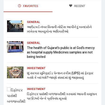
FAVORITES
RECENT
GENERAL
આઉટવર્ડ નંબર વિનાની નોટિસ આપીને દુકાનદારોને
ખંખેરતા અમ્યુકોના અધિકારીઓ
GENERAL
The health of Gujarat’s public is at God’s mercy
as hospital supply Medicines samples are not
being tested
INVESTMENT
શું સરકાર યુનિફાઈડ પેન્શન સ્કીમ (UPS) માં ફેરફાર
કરશે કે બદલશે? જાણો સંસદમાં શું જણાવાયું
INVESTMENT
ડિફોલ્ટર પાસેથી બળજબરીથી કરવામાં આવતી વસૂલાત
પર રિઝર્વ બેન્કે પ્રતિબંધ મૂક્યો