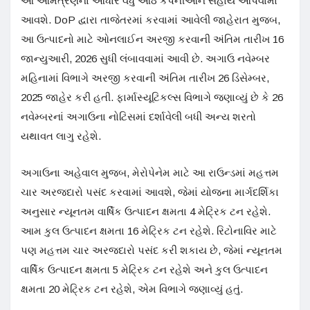
આ આમંત્રણના આધારે વધુ આઠ કંપનીઓને સહાય આપવામાં
આવશે. DoP દ્વારા તાજેતરમાં કરવામાં આવેલી જાહેરાત મુજબ,
આ ઉત્પાદનો માટે ઓનલાઈન અરજી કરવાની અંતિમ તારીખ 16
જાન્યુઆરી, 2026 સુધી લંબાવવામાં આવી છે. અગાઉ નવેમ્બર
મહિનામાં વિભાગે અરજી કરવાની અંતિમ તારીખ 26 ડિસેમ્બર,
2025 જાહેર કરી હતી. ફાર્માસ્યૂટિકલ્સ વિભાગે જણાવ્યું છે કે 26
નવેમ્બરનાં અગાઉના નોટિસમાં દર્શાવેલી બધી અન્ય શરતો
યથાવત લાગુ રહેશે.
અગાઉના અહેવાલ મુજબ, મેરોપેનેમ માટે આ રાઉન્ડમાં મહત્તમ
ચાર અરજદારો પસંદ કરવામાં આવશે, જેમાં યોજના માર્ગદર્શિકા
અનુસાર ન્યૂનતમ વાર્ષિક ઉત્પાદન ક્ષમતા 4 મેટ્રિક ટન રહેશે.
આમ કુલ ઉત્પાદન ક્ષમતા 16 મેટ્રિક ટન રહેશે. રિટોનાવિર માટે
પણ મહત્તમ ચાર અરજદારો પસંદ કરી શકાય છે, જેમાં ન્યૂનતમ
વાર્ષિક ઉત્પાદન ક્ષમતા 5 મેટ્રિક ટન રહેશે અને કુલ ઉત્પાદન
ક્ષમતા 20 મેટ્રિક ટન રહેશે, એમ વિભાગે જણાવ્યું હતું.