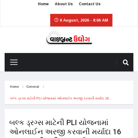
Home
About Us
Contact Us
8 August, 2026 - 8:06 AM
Home
General
બલ્ક ડ્રગ્સ માટેની PLI યોજનામાં ઓનલાઈન અરજી કરવાની મર્યાદા 16…
બલ્ક ડ્રગ્સ માટેની PLI યોજનામાં
ઓનલાઈન અરજી કરવાની મર્યાદા 16