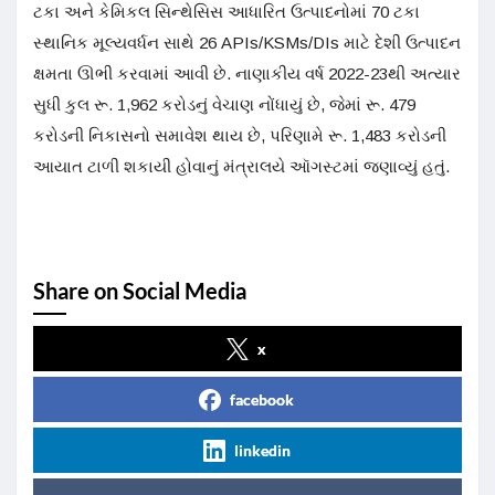
ટકા અને કેમિકલ સિન્થેસિસ આધારિત ઉત્પાદનોમાં 70 ટકા
સ્થાનિક મૂલ્યવર્ધન સાથે 26 APIs/KSMs/DIs માટે દેશી ઉત્પાદન
ક્ષમતા ઊભી કરવામાં આવી છે. નાણાકીય વર્ષ 2022-23થી અત્યાર
સુધી કુલ રૂ. 1,962 કરોડનું વેચાણ નોંધાયું છે, જેમાં રૂ. 479
કરોડની નિકાસનો સમાવેશ થાય છે, પરિણામે રૂ. 1,483 કરોડની
આયાત ટાળી શકાયી હોવાનું મંત્રાલયે ઑગસ્ટમાં જણાવ્યું હતું.
Share on Social Media
x
facebook
linkedin