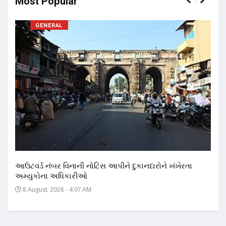
Most Popular
GENERAL
17 ન
અને 
14
આઉટવર્ડ નંબર વિનાની નોટિસ આપીને દુકાનદારોને ખંખેરતા
અમ્યુકોના અધિકારીઓ
8 August, 2026 - 4:07 AM