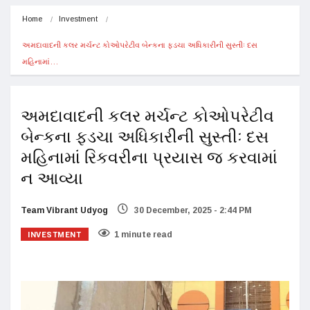
Home
Investment
અમદાવાદની કલર મર્ચન્ટ કોઓપરેટીવ બેન્કના ફડચા અધિકારીની સુસ્તીઃ દસ 
મહિનામાં…
અમદાવાદની કલર મર્ચન્ટ કોઓપરેટીવ
બેન્કના ફડચા અધિકારીની સુસ્તીઃ દસ
મહિનામાં રિકવરીના પ્રયાસ જ કરવામાં
ન આવ્યા
Team Vibrant Udyog
30 December, 2025 - 2:44 PM
INVESTMENT
1 minute read