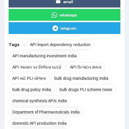
email
whatsapp
telegram
Tags
:
API import dependency reduction
API manufacturing investment India
API આયાત પર નિર્ભરતા ઘટાડો
API ઉત્પાદન ક્ષમતા
API માટે PLI યોજના
bulk drug manufacturing India
bulk drug policy India
bulk drugs PLI scheme news
chemical synthesis APIs India
Department of Pharmaceuticals India
domestic API production India