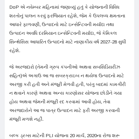
DoP એ નવેમ્બર મહિનામાં જણાવ્યું હતું કે યોજનાની વિવિધ
શરતોનું પાલન કરવું ફરજિયાત રહેશે, જેમ કે ઉપલબ્ધ ક્ષમતાના
આધારે ફાળવણી, ઉત્પાદનો માટે ઇન્સેન્ટિવની મર્યાદા તથા
ઉત્પાદન અવધિ દરમિયાન ઇન્સેન્ટિવની મર્યાદા, જે કેમિકલ
સિન્થેસિસ આધારિત ઉત્પાદનો માટે નાણાકીય વર્ષ 2027-28 સુધી
રહેશે.
જે અરજદારો (તેમની ગ્રુપ કંપનીઓ અથવા સબસિડિયરીઝ
સહિત)એ અગાઉ આ જ સબસ્ક્રાઇબ ન થયેલા ઉત્પાદનો માટે
અરજી કરી હતી અને મંજૂરી મેળવી હતી, પરંતુ બાદમાં કામગીરી
ન થવાને કારણે અથવા અન્ય કારણોસર યોજના છોડીને ગયા
હોય અથવા જેમની મંજૂરી રદ કરવામાં આવી હોય, તેવા
અરજદારોને આ જ પાત્ર ઉત્પાદન માટે ફરી અરજી કરવાની
મંજૂરી મળશે નહીં.
બલ્ક ડ્રગ્સ માટેની PLI યોજના 20 માર્ચ, 2020ના રોજ શરૂ