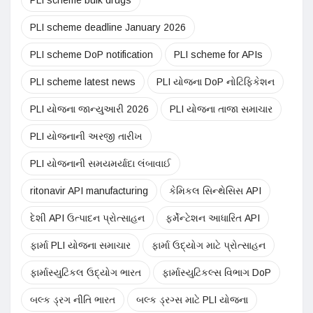
PLI scheme bulk drugs
PLI scheme deadline January 2026
PLI scheme DoP notification
PLI scheme for APIs
PLI scheme latest news
PLI યોજના DoP નોટિફિકેશન
PLI યોજના જાન્યુઆરી 2026
PLI યોજના તાજા સમાચાર
PLI યોજનાની અરજી તારીખ
PLI યોજનાની સમયમર્યાદા લંબાવાઈ
ritonavir API manufacturing
કેમિકલ સિન્થેસિસ API
દેશી API ઉત્પાદન પ્રોત્સાહન
ફર્મેન્ટેશન આધારિત API
ફાર્મા PLI યોજના સમાચાર
ફાર્મા ઉદ્યોગ માટે પ્રોત્સાહન
ફાર્માસ્યુટિકલ ઉદ્યોગ ભારત
ફાર્માસ્યુટિકલ્સ વિભાગ DoP
બલ્ક ડ્રગ નીતિ ભારત
બલ્ક ડ્રગ્સ માટે PLI યોજના