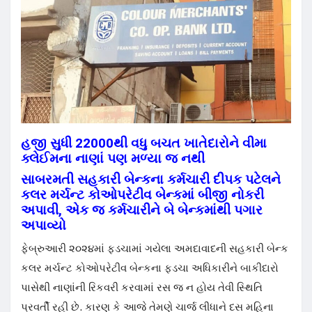
હજી સુધી 22000થી વધુ બચત ખાતેદારોને વીમા
ક્લેઈમના નાણાં પણ મળ્યા જ નથી
સાબરમતી સહકારી બેન્કના કર્મચારી દીપક પટેલને
કલર મર્ચન્ટ કોઓપરેટીવ બેન્કમાં બીજી નોકરી
અપાવી, એક જ કર્મચારીને બે બેન્કમાંથી પગાર
અપાવ્યો
ફેબ્રુઆરી ૨૦૨૪માં ફડચામાં ગયેલા અમદાવાદની સહકારી બેન્ક
કલર મર્ચન્ટ કોઓપરેટીવ બેન્કના ફડચા અધિકારીને બાકીદારો
પાસેથી નાણાંની રિકવરી કરવામાં રસ જ ન હોય તેવી સ્થિતિ
પ્રવર્તી રહી છે. કારણ કે આજે તેમણે ચાર્જ લીધાને દસ મહિના