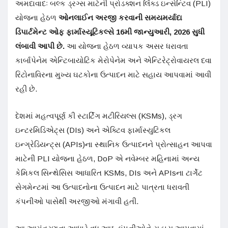
અમદાવાદઃ બલ્ક ડ્રગ્સ માટેની પ્રોડક્શન લિંક્ડ ઇન્સેન્ટિવ (PLI)
યોજના હેઠળ
ઓનલાઈન અરજી કરવાની સમયમર્યાદા
ડિપાર્ટમેન્ટ ઓફ ફાર્માસ્યૂટિકલ્સે 16
મી
જાન્યુઆરી, 2026
સુધી
લંબાવી આપી છે.
આ યોજના હેઠળ વ્યાપક અસર ધરાવતા
કાર્બાપેનેમ એન્ટિબાયોટિક મેરોપેનેમ અને એન્ટિરેટ્રોવાયરલ દવા
રિટોનાવિરના મુખ્ય ઘટકોના ઉત્પાદન માટે સહાય આપવામાં આવી
રહી છે.
દેશમાં મહત્વપૂર્ણ કી સ્ટાર્ટિંગ મટીરિયલ્સ (KSMs), ડ્રગ
ઇન્ટરમિડિએટ્સ (DIs) અને એક્ટિવ ફાર્માસ્યુટિકલ
ઇન્ગ્રેડિયન્ટ્સ (APIs)ના સ્થાનિક ઉત્પાદનને પ્રોત્સાહન આપવા
માટેની PLI યોજના હેઠળ, DoP એ નવેમ્બર મહિનામાં અન્ય
કેમિકલ સિન્થેસિસ આધારિત KSMs, DIs અને APIsના ટાર્ગેટ
સેગમેન્ટમાં આ ઉત્પાદનોના ઉત્પાદન માટે પાત્રતા ધરાવતી
કંપનીઓ પાસેથી અરજીઓ મંગાવી હતી.