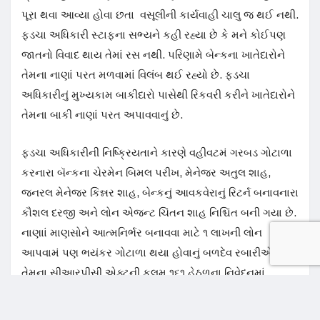
પૂરા થવા આવ્યા હોવા છતા વસૂલીની કાર્યવાહી ચાલુ જ થઈ નથી.
ફડચા અધિકારી સ્ટાફના સભ્યને કહી રહ્યા છે કે મને કોઈપણ
જાતનો વિવાદ થાય તેમાં રસ નથી. પરિણામે બેન્કના ખાતેદારોને
તેમના નાણાં પરત મળવામાં વિલંબ થઈ રહ્યો છે. ફડચા
અધિકારીનું મુખ્યકામ બાકીદારો પાસેથી રિકવરી કરીને ખાતેદારોને
તેમના બાકી નાણાં પરત અપાવવાનું છે.
ફડચા અધિકારીની નિષ્ક્રિયતાને કારણે વહીવટમં ગરબડ ગોટાળા
કરનારા બૅન્કના ચેરમેન બિમલ પરીખ, મેનેજર અતુલ શાહ,
જનરલ મેનેજર કિન્નર શાહ, બેન્કનું આવકવેરાનું રિટર્ન બનાવનારા
કૌશલ દરજી અને લોન એજન્ટ ચિંતન શાહ નિશ્ચિંત બની ગયા છે.
નાણાાં માણસોને આત્મનિર્ભર બનાવવા માટે ૧ લાખની લોન
આપવામં પણ ભયંકર ગોટાળા થયા હોવાનું બળદેવ રબારીએ
તેમના સીઆરપીસી એક્ટની કલમ ૧૬૧ હેઠળના નિવેદનમાં
જણાવ્યું જ છે.