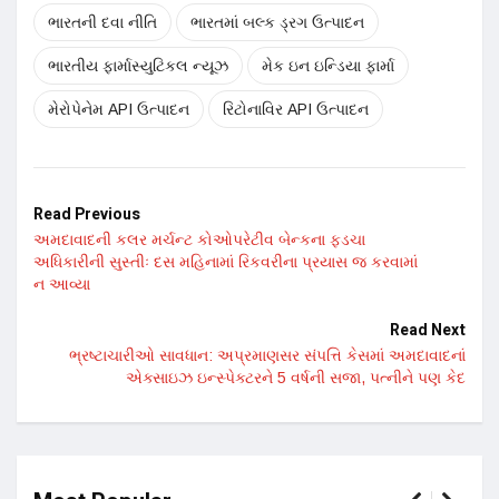
ભારતની દવા નીતિ
ભારતમાં બલ્ક ડ્રગ ઉત્પાદન
ભારતીય ફાર્માસ્યુટિકલ ન્યૂઝ
મેક ઇન ઇન્ડિયા ફાર્મા
મેરોપેનેમ API ઉત્પાદન
રિટોનાવિર API ઉત્પાદન
Read Previous
અમદાવાદની કલર મર્ચન્ટ કોઓપરેટીવ બેન્કના ફડચા
અધિકારીની સુસ્તીઃ દસ મહિનામાં રિકવરીના પ્રયાસ જ કરવામાં
ન આવ્યા
Read Next
ભ્રષ્ટાચારીઓ સાવધાન: અપ્રમાણસર સંપત્તિ કેસમાં અમદાવાદનાં
એક્સાઇઝ ઇન્સ્પેક્ટરને 5 વર્ષની સજા, પત્નીને પણ કેદ