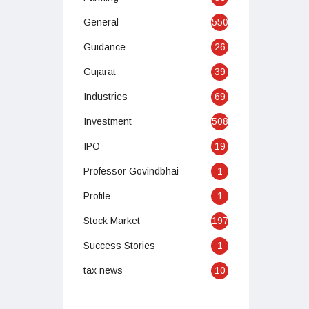
General
550
Guidance
26
Gujarat
39
Industries
69
Investment
508
IPO
19
Professor Govindbhai
1
Profile
1
Stock Market
197
Success Stories
1
tax news
10