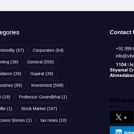
egories
Contact
+91 999 
mmodity
(97)
Corporates
(64)
info@vib
rming
(38)
General
(550)
1104 | Ic
Shyamal Cro
idance
(26)
Gujarat
(39)
Ahmedabad,
ustries
(69)
Investment
(508)
O
(19)
Professor Govindbhai
(1)
Follow us
file
(1)
Stock Market
(197)
x
ccess Stories
(1)
tax news
(10)
linke