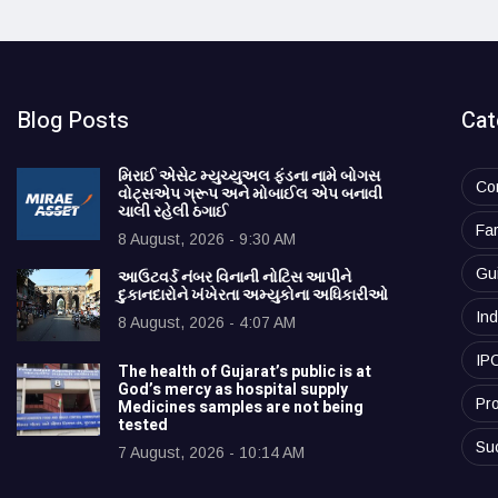
Blog Posts
Cat
મિરાઈ એસેટ મ્યુચ્યુઅલ ફંડના નામે બોગસ
Co
વોટ્સએપ ગ્રૂપ અને મોબાઈલ એપ બનાવી
ચાલી રહેલી ઠગાઈ
Fa
8 August, 2026 - 9:30 AM
Gu
આઉટવર્ડ નંબર વિનાની નોટિસ આપીને
દુકાનદારોને ખંખેરતા અમ્યુકોના અધિકારીઓ
Ind
8 August, 2026 - 4:07 AM
IP
The health of Gujarat’s public is at
God’s mercy as hospital supply
Pro
Medicines samples are not being
tested
Su
7 August, 2026 - 10:14 AM