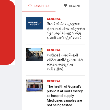
FAVORITES
RECENT
GENERAL
મિરાઈ એસેટ મ્યુચ્યુઅલ
ફંડના નામે બોગસ વોટ્સએપ
ગ્રૂપ અને મોબાઈલ એપ
બનાવી ચાલી રહેલી ઠગાઈ
GENERAL
આઉટવર્ડ નંબર વિનાની
નોટિસ આપીને દુકાનદારોને
ખંખેરતા અમ્યુકોના
અધિકારીઓ
GENERAL
The health of Gujarat’s
public is at God’s mercy
as hospital supply
Medicines samples are
not being tested