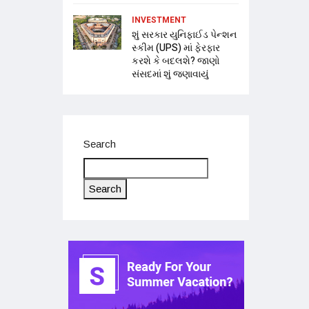
INVESTMENT
શું સરકાર યુનિફાઈડ પેન્શન
સ્કીમ (UPS) માં ફેરફાર
કરશે કે બદલશે? જાણો
સંસદમાં શું જણાવાયું
Search
Search