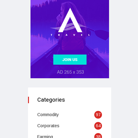
Categories
Commodity
97
Corporates
64
Farming
38