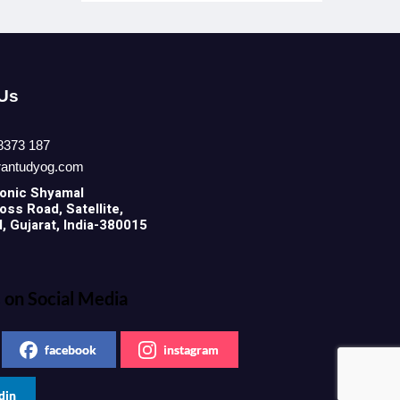
 Us
8373 187
rantudyog.com
onic
Shyamal
ss Road, Satellite,
 Gujarat, India-380015
 on Social Media
facebook
instagram
din