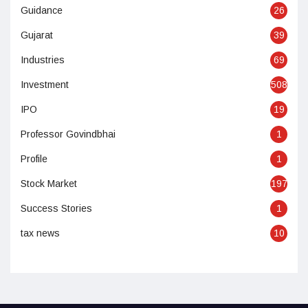
Guidance
26
Gujarat
39
Industries
69
Investment
508
IPO
19
Professor Govindbhai
1
Profile
1
Stock Market
197
Success Stories
1
tax news
10