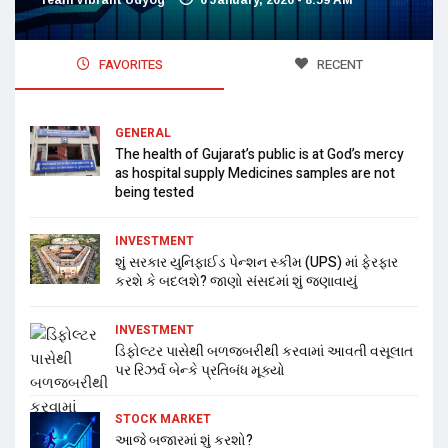
FAVORITES
RECENT
GENERAL
The health of Gujarat’s public is at God’s mercy
as hospital supply Medicines samples are not
being tested
INVESTMENT
શું સરકાર યુનિફાઈડ પેન્શન સ્કીમ (UPS) માં ફેરફાર
કરશે કે બદલશે? જાણો સંસદમાં શું જણાવાયું
INVESTMENT
ડિફોલ્ટર પાસેથી બળજબરીથી કરવામાં આવતી વસૂલાત
પર રિઝર્વ બેન્કે પ્રતિબંધ મૂક્યો
STOCK MARKET
આજે બજારમાં શું કરશો?