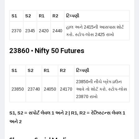
S1
S2
R1
R2
ટિપ્પણી
હાલ અને 2415ની આસપાસ શોર્ટ
2370
2345
2420
2440
કરો. સ્ટોપ-લોસ 2425 રાખો
23860 • Nifty 50 Futures
S1
S2
R1
R2
ટિપ્પણી
23850ની નીચે બ્રેકડાઉન
23850
23740
24050
24170
આવે તો શોર્ટ કરો. સ્ટોપ-લોસ
23870 રાખો
S1, S2 = સપોર્ટ લેવલ 1 અને 2 | R1, R2 = રેઝિસ્ટન્સ લેવલ 1
અને 2