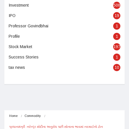
Investment
508
IPO
19
Professor Govindbhai
1
Profile
1
Stock Market
197
Success Stories
1
tax news
10
Home
Commodity
પ્રધાનમંત્રી  નરેન્દ્ર મોદીના અનુરોધ પછી સોનાના ભાવમાં નરમાઈનો ટોન