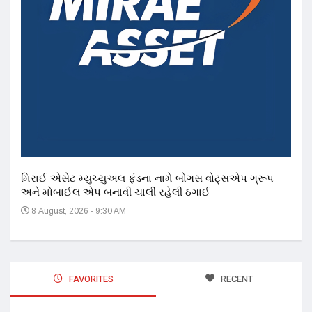
મિરાઈ એસેટ મ્યુચ્યુઅલ ફંડના નામે બોગસ વોટ્સએપ ગ્રૂપ
અને મોબાઈલ એપ બનાવી ચાલી રહેલી ઠગાઈ
8 August, 2026 - 9:30 AM
FAVORITES
RECENT