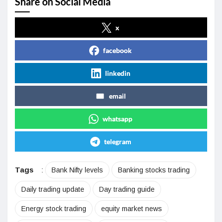
Share on Social Media
x
facebook
linkedin
email
whatsapp
telegram
Tags
:
Bank Nifty levels
Banking stocks trading
Daily trading update
Day trading guide
Energy stock trading
equity market news