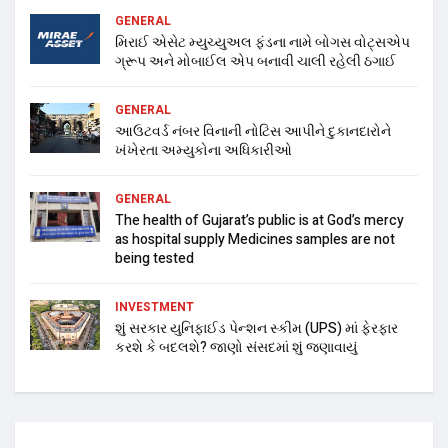
GENERAL
મિરાઈ એસેટ મ્યુચ્યુઅલ ફંડના નામે બોગસ વોટ્સએપ
ગ્રૂપ અને મોબાઈલ એપ બનાવી ચાલી રહેલી ઠગાઈ
GENERAL
આઉટવર્ડ નંબર વિનાની નોટિસ આપીને દુકાનદારોને
ખંખેરતા અમ્યુકોના અધિકારીઓ
GENERAL
The health of Gujarat’s public is at God’s mercy
as hospital supply Medicines samples are not
being tested
INVESTMENT
શું સરકાર યુનિફાઈડ પેન્શન સ્કીમ (UPS) માં ફેરફાર
કરશે કે બદલશે? જાણો સંસદમાં શું જણાવાયું