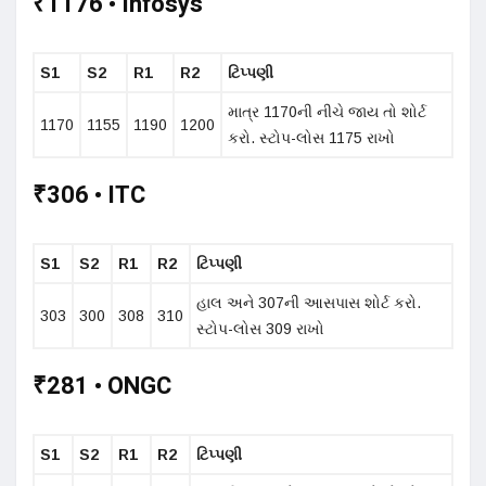
₹1176 • Infosys
S1
S2
R1
R2
ટિપ્પણી
માત્ર 1170ની નીચે જાય તો શોર્ટ
1170
1155
1190
1200
કરો. સ્ટોપ-લોસ 1175 રાખો
₹306 • ITC
S1
S2
R1
R2
ટિપ્પણી
હાલ અને 307ની આસપાસ શોર્ટ કરો.
303
300
308
310
સ્ટોપ-લોસ 309 રાખો
₹281 • ONGC
S1
S2
R1
R2
ટિપ્પણી