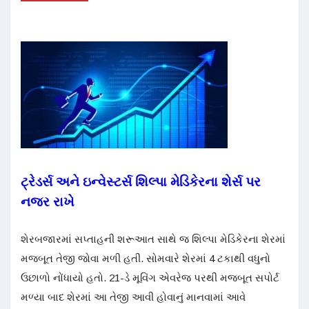
ટ્રેડર્સ અને ઇન્વેસ્ટર્સ શિલ્પા મેડિકેરના શેર્સ પર
નજર રાખે
શેરબજારમાં સપ્તાહની શરૂઆત સાથે જ શિલ્પા મેડિકેરના શેરમાં
મજબૂત તેજી જોવા મળી હતી. સોમવારે શેરમાં 4 ટકાથી વધુનો
ઉછાળો નોંધાયો હતો. 21-ડે મૂવિંગ એવરેજ પરથી મજબૂત સપોર્ટ
મળ્યા બાદ શેરમાં આ તેજી આવી હોવાનું માનવામાં આવે