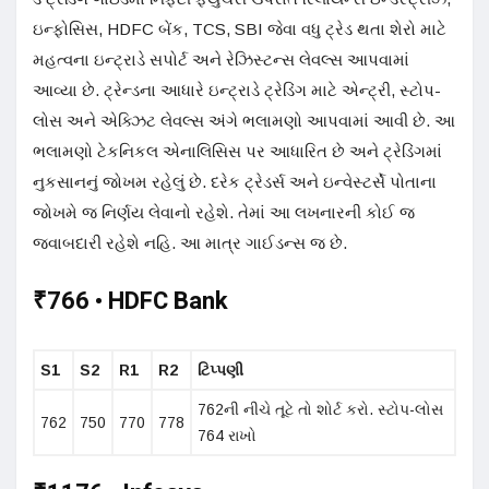
ઇન્ફોસિસ, HDFC બેંક, TCS, SBI જેવા વધુ ટ્રેડ થતા શેરો માટે
મહત્વના ઇન્ટ્રાડે સપોર્ટ અને રેઝિસ્ટન્સ લેવલ્સ આપવામાં
આવ્યા છે. ટ્રેન્ડના આધારે ઇન્ટ્રાડે ટ્રેડિંગ માટે એન્ટ્રી, સ્ટોપ-
લોસ અને એક્ઝિટ લેવલ્સ અંગે ભલામણો આપવામાં આવી છે. આ
ભલામણો ટેકનિકલ એનાલિસિસ પર આધારિત છે અને ટ્રેડિંગમાં
નુકસાનનું જોખમ રહેલું છે. દરેક ટ્રેડર્સ અને ઇન્વેસ્ટર્સે પોતાના
જોખમે જ નિર્ણય લેવાનો રહેશે. તેમાં આ લખનારની કોઈ જ
જવાબદારી રહેશે નહિ. આ માત્ર ગાઈડન્સ જ છે.
₹766 • HDFC Bank
S1
S2
R1
R2
ટિપ્પણી
762ની નીચે તૂટે તો શોર્ટ કરો. સ્ટોપ-લોસ
762
750
770
778
764 રાખો