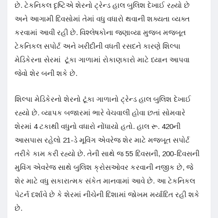
છે. ટેકનિકલ દૃષ્ટિએ શેરનો ટ્રેન્ડ હાલ બુલિશ દેખાઈ રહ્યો છે
અને આગામી દિવસોમાં તેમાં વધુ વધારો થવાની શક્યતા વ્યક્ત
કરવામાં આવી રહી છે. વિશ્લેષકોના જણાવ્યા મુજબ મજબૂત
ટેકનિકલ સપોર્ટ અને ખરીદીની વધતી રસદને કારણે શિલ્પા
મેડિકેરના સેરમાં ટૂંકા ગાળામાં રોકાણકારો માટે ધ્યાન આપવા
જેવો શેર બની શકે છે.
શિલ્પા મેડિકેરનો શેરનો ટૂંકા ગાળાનો ટ્રેન્ડ હાલ બુલિશ દેખાઈ
રહ્યો છે. વ્યાપક બજારમાં ભારે વેચવાલી હોવા છતાં સોમવારે
શેરમાં 4 ટકાથી વધુનો વધારો નોંધાયો હતો. હાલ રૂ. 420ની
આસપાસ રહેલો 21-ડે મૂવિંગ એવરેજ શેર માટે મજબૂત સપોર્ટ
તરીકે કામ કરી રહ્યો છે. તેની સાથે જ 55 દિવસની, 200-દિવસની
મુવિંગ એવરેજ સાથે બુલિશ ક્રોસઓવર કરવાની નજીક છે, જે
શેર માટે વધુ સકારાત્મક સંકેત માનવામાં આવે છે. આ ટેકનિકલ
પેટર્ન દર્શાવે છે કે શેરમાં નીચેની દિશામાં જોખમ મર્યાદિત રહી શકે
છે.