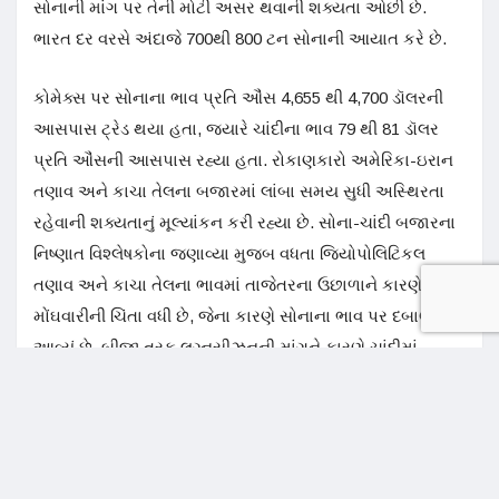
સોનાની માંગ પર તેની મોટી અસર થવાની શક્યતા ઓછી છે.
ભારત દર વરસે અંદાજે 700થી 800 ટન સોનાની આયાત કરે છે.
કોમેક્સ પર સોનાના ભાવ પ્રતિ ઔંસ 4,655 થી 4,700 ડૉલરની
આસપાસ ટ્રેડ થયા હતા, જ્યારે ચાંદીના ભાવ 79 થી 81 ડૉલર
પ્રતિ ઔંસની આસપાસ રહ્યા હતા. રોકાણકારો અમેરિકા-ઇરાન
તણાવ અને કાચા તેલના બજારમાં લાંબા સમય સુધી અસ્થિરતા
રહેવાની શક્યતાનું મૂલ્યાંકન કરી રહ્યા છે. સોના-ચાંદી બજારના
નિષ્ણાત વિશ્લેષકોના જણાવ્યા મુજબ વધતા જિયોપોલિટિકલ
તણાવ અને કાચા તેલના ભાવમાં તાજેતરના ઉછાળાને કારણે
મોંઘવારીની ચિંતા વધી છે, જેના કારણે સોનાના ભાવ પર દબાણ
આવ્યું છે. બીજી તરફ લગ્નસીઝનની માંગને કારણે ચાંદીમાં
મજબૂતી જોવા મળી રહી છે. અમેરિકાના રાષ્ટ્રપતિ ડોનાલ્ડ ટ્રમ્પે
ઇરાનના પ્રસ્તાવને “સંપૂર્ણપણે અસ્વીકાર્ય” ગણાવતા વેસ્ટ
એશિયા સંઘર્ષ વધુ ગંભીર બનવાની ભીતિ વધી છે.