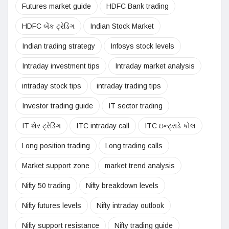
Futures market guide
HDFC Bank trading
HDFC બેંક ટ્રેડિંગ
Indian Stock Market
Indian trading strategy
Infosys stock levels
Intraday investment tips
Intraday market analysis
intraday stock tips
intraday trading tips
Investor trading guide
IT sector trading
IT શેર ટ્રેડિંગ
ITC intraday call
ITC ઇન્ટ્રાડે કોલ
Long position trading
Long trading calls
Market support zone
market trend analysis
Nifty 50 trading
Nifty breakdown levels
Nifty futures levels
Nifty intraday outlook
Nifty support resistance
Nifty trading guide