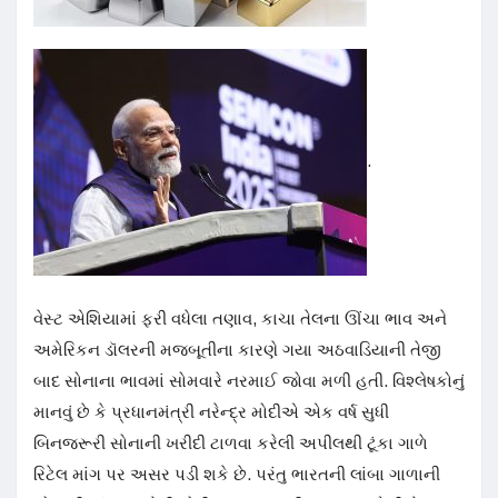
.
વેસ્ટ એશિયામાં ફરી વધેલા તણાવ, કાચા તેલના ઊંચા ભાવ અને
અમેરિકન ડૉલરની મજબૂતીના કારણે ગયા અઠવાડિયાની તેજી
બાદ સોનાના ભાવમાં સોમવારે નરમાઈ જોવા મળી હતી. વિશ્લેષકોનું
માનવું છે કે પ્રધાનમંત્રી નરેન્દ્ર મોદીએ એક વર્ષ સુધી
બિનજરૂરી સોનાની ખરીદી ટાળવા કરેલી અપીલથી ટૂંકા ગાળે
રિટેલ માંગ પર અસર પડી શકે છે. પરંતુ ભારતની લાંબા ગાળાની