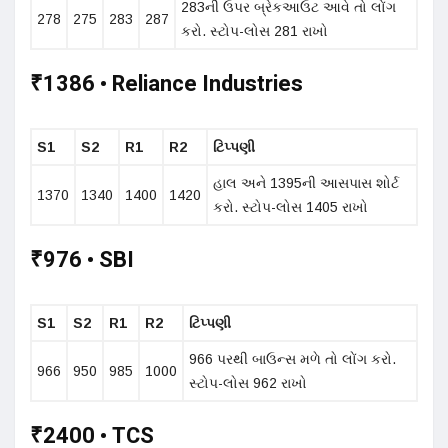
283ની ઉપર બ્રેકઆઉટ આવે તો લોંગ
278
275
283
287
કરો. સ્ટોપ-લોસ 281 રાખો
₹1386 • Reliance Industries
S1
S2
R1
R2
ટિપ્પણી
હાલ અને 1395ની આસપાસ શોર્ટ
1370
1340
1400
1420
કરો. સ્ટોપ-લોસ 1405 રાખો
₹976 • SBI
S1
S2
R1
R2
ટિપ્પણી
966 પરથી બાઉન્સ મળે તો લોંગ કરો.
966
950
985
1000
સ્ટોપ-લોસ 962 રાખો
₹2400 • TCS