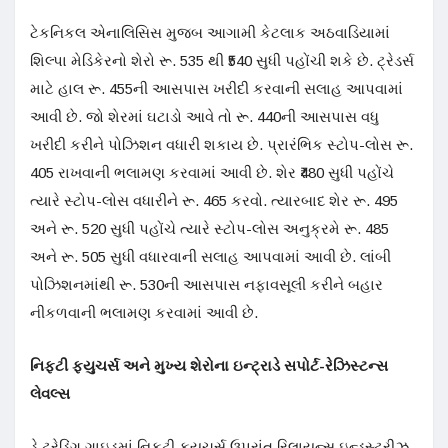
ટેકનિકલ એનાલિસિસ મુજબ આગામી કેટલાક અઠવાડિયામાં
શિલ્પા મેડિકેરનો શેરો રૂ. 535 થી ₹540 સુધી પહોંચી શકે છે. ટ્રેડર્સ
માટે હાલ રૂ. 455ની આસપાસ ખરીદી કરવાની સલાહ આપવામાં
આવી છે. જો શેરમાં ઘટાડો આવે તો રૂ. 440ની આસપાસ વધુ
ખરીદી કરીને પોઝિશન વધારી શકાય છે. પ્રારંભિક સ્ટોપ-લોસ રૂ.
405 રાખવાની ભલામણ કરવામાં આવી છે. શેર ₹480 સુધી પહોંચે
ત્યારે સ્ટોપ-લોસ વધારીને રૂ. 465 કરવો. ત્યારબાદ શેર રૂ. 495
અને રૂ. 520 સુધી પહોંચે ત્યારે સ્ટોપ-લોસ અનુક્રમે રૂ. 485
અને રૂ. 505 સુધી વધારવાની સલાહ આપવામાં આવી છે. લાંબી
પોઝિશનમાંથી રૂ. 530ની આસપાસ નફાવસૂલી કરીને બહાર
નીકળવાની ભલામણ કરવામાં આવી છે.
નિફ્ટી ફ્યુચર્સ અને મુખ્ય શેરોના ઇન્ટ્રાડે સપોર્ટ-રેઝિસ્ટન્સ
લેવલ્સ
ડે ટ્રેડિંગ ગાઇડમાં નિફ્ટી ફ્યુચર્સ ઉપરાંત રિલાયન્સ ઇન્ડસ્ટ્રીઝ,