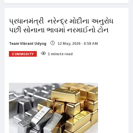
પ્રધાનમંત્રી નરેન્દ્ર મોદીના અનુરોધ
પછી સોનાના ભાવમાં નરમાઈનો ટોન
Team Vibrant Udyog
12 May, 2026 - 6:58 AM
COMMODITY
1 minute read