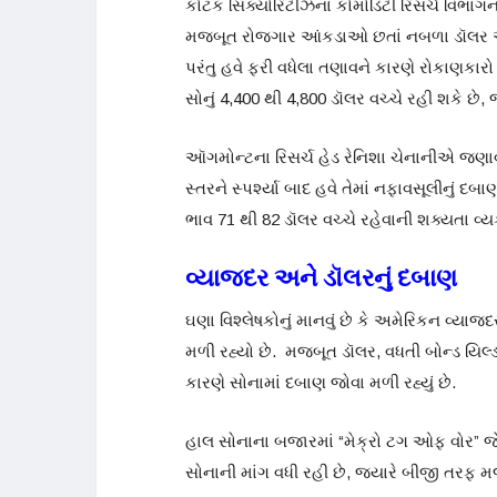
કોટક સિક્યોરિટીઝના કોમોડિટી રિસર્ચ વિભાગ
મજબૂત રોજગાર આંકડાઓ છતાં નબળા ડૉલર અ
પરંતુ હવે ફરી વધેલા તણાવને કારણે રોકાણકાર
સોનું 4,400 થી 4,800 ડૉલર વચ્ચે રહી શકે છે, જ
ઑગમોન્ટના રિસર્ચ હેડ રેનિશા ચેનાનીએ જણાવ્યુ
સ્તરને સ્પર્શ્યા બાદ હવે તેમાં નફાવસૂલીનું 
ભાવ 71 થી 82 ડૉલર વચ્ચે રહેવાની શક્યતા વ્ય
વ્યાજદર અને ડૉલરનું દબાણ
ઘણા વિશ્લેષકોનું માનવું છે કે અમેરિકન વ્યાજ
મળી રહ્યો છે. મજબૂત ડૉલર, વધતી બોન્ડ યિલ્ડ
કારણે સોનામાં દબાણ જોવા મળી રહ્યું છે.
હાલ સોનાના બજારમાં “મેક્રો ટગ ઓફ વોર” જ
સોનાની માંગ વધી રહી છે, જ્યારે બીજી તરફ 