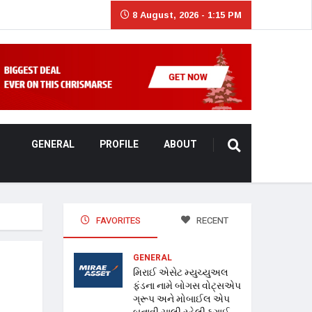
8 August, 2026 - 1:15 PM
GENERAL
PROFILE
ABOUT
FAVORITES
RECENT
GENERAL
મિરાઈ એસેટ મ્યુચ્યુઅલ
ફંડના નામે બોગસ વોટ્સએપ
ગ્રૂપ અને મોબાઈલ એપ