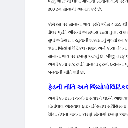
પરંતુ ભારતની લાંબા ગાળાની સોનાની માંગ પર
800 ટન સોનાની આયાત કરે છે.
કોમેક્સ પર સોનાના ભાવ પ્રતિ ઔંસ 4,655 થી
ડૉલર પ્રતિ ઔંસની આસપાસ રહ્યા હતા. રોકા
સુધી અસ્થિરતા રહેવાની શક્યતાનું મૂલ્યાંકન 
વધતા જિયોપોલિટિકલ તણાવ અને કાચા તેલના ભાવ
સોનાના ભાવ પર દબાણ આવ્યું છે. બીજી તરફ લ
અમેરિકાના રાષ્ટ્રપતિ ડોનાલ્ડ ટ્રમ્પે ઇરાનના પ
બનવાની ભીતિ વધી છે.
ફેડની નીતિ અને જિયોપોલિટિ
અમેરિકા-ઇરાન વચ્ચેના સંવાદને લઈને આશાવા
મોતીલાલ ઓસવાલ ફાઇનાન્સિયલ સર્વિસિસના 
ઊંચા તેલના ભાવના કારણે સોનામાં દબાણ આવ્યુ