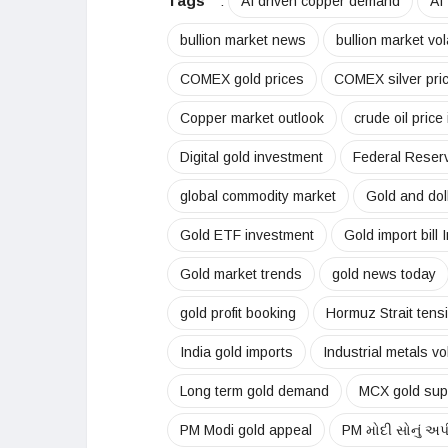
Tags
:
AI driven copper demand
AI
bullion market news
bullion market vola
COMEX gold prices
COMEX silver pri
Copper market outlook
crude oil price
Digital gold investment
Federal Reser
global commodity market
Gold and doll
Gold ETF investment
Gold import bill 
Gold market trends
gold news today
gold profit booking
Hormuz Strait tens
India gold imports
Industrial metals vola
Long term gold demand
MCX gold supp
PM Modi gold appeal
PM મોદી સોનું અ