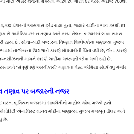
 તેની મોટી અસર થવાની શક્યતા ઓછી છે. ભારત દર વરસે અંદાજે 700થી
 4,700 ડૉલરની આસપાસ ટ્રેડ થયા હતા, જ્યારે ચાંદીના ભાવ 79 થી 81
ણકારો અમેરિકા-ઇરાન તણાવ અને કાચા તેલના બજારમાં લાંબા સમય
કરી રહ્યા છે. સોના-ચાંદી બજારના નિષ્ણાત વિશ્લેષકોના જણાવ્યા મુજબ
માં તાજેતરના ઉછાળાને કારણે મોંઘવારીની ચિંતા વધી છે, જેના કારણે
ગ્નસીઝનની માંગને કારણે ચાંદીમાં મજબૂતી જોવા મળી રહી છે.
્રસ્તાવને “સંપૂર્ણપણે અસ્વીકાર્ય” ગણાવતા વેસ્ટ એશિયા સંઘર્ષ વધુ ગંભીર
કલ તણાવ પર બજારની નજર
દ ઘટતા બુલિયન બજારમાં સાવચેતીનો માહોલ જોવા મળ્યો હતો.
કોમોડિટી એનાલિસ્ટ માનવ મોદીના જણાવ્યા મુજબ મજબૂત ડૉલર અને
ં છે.