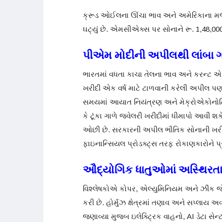
ક્રૂડ ઓઈલના ઊંચા ભાવ અને અમેરિકાના મજબૂત 
ઘટ્યું છે. એમસીએક્સ પર સોનાને રૂ. 1,48,000
પીએમ મોદીની અપીલથી લાંબા ગ
ભારતમાં વધતા કાચા તેલના ભાવ અને કરન્ટ એક
ખરીદી એક વર્ષ માટે ટાળવાની કરેલી અપીલ પણ
સમયમાં આયાત નિયંત્રણ અને મેક્રોએકોનોમિક 
કે ટૂંકા ગાળે જ્વેલરી ખરીદીમાં ધીમાપો આવી 
ઓછી છે. સરકારની અપીલ ભૌતિક સોનાની ખરીદી 
ફાઇનાન્સિયલ પ્રોડક્ટ્સ તરફ રોકાણકારોને પ્ર
ઔદ્યોગિક ધાતુઓમાં અસ્થિરતા
વિશ્લેષકોએ કોપર, એલ્યુમિનિયમ અને ઝીંક જ
કરી છે. હોર્મુઝ ક્ષેત્રમાં તણાવ અને સપ્લાય 
જણાવ્યા મુજબ ઇલેક્ટ્રિક વાહનો, AI ડેટા સેન્ટ