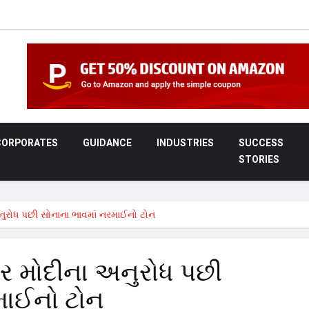
CORPORATES
GUIDANCE
INDUSTRIES
SUCCESS
STORIES
 અનુરોધ પછી સોનાના ભાવમાં નરમાઈનો ટોન
દ્ર મોદીના અનુરોધ પછી
માઈનો ટોન