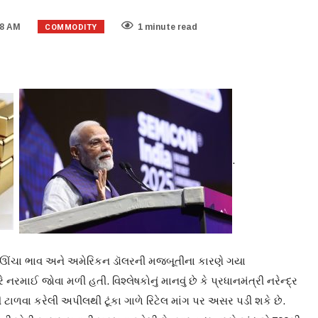
COMMODITY
58 AM
1 minute read
.
ના ઊંચા ભાવ અને અમેરિકન ડૉલરની મજબૂતીના કારણે ગયા
રમાઈ જોવા મળી હતી. વિશ્લેષકોનું માનવું છે કે પ્રધાનમંત્રી નરેન્દ્ર
ટાળવા કરેલી અપીલથી ટૂંકા ગાળે રિટેલ માંગ પર અસર પડી શકે છે.