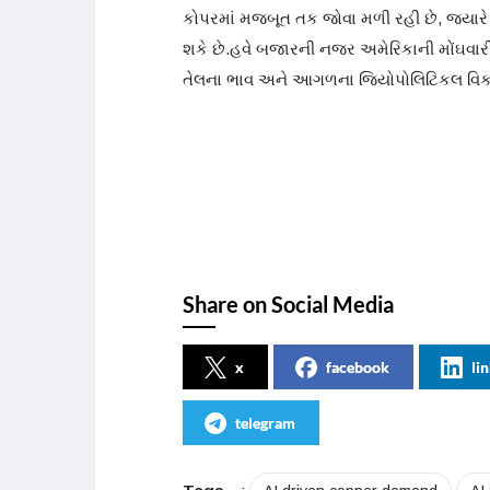
કોપરમાં મજબૂત તક જોવા મળી રહી છે, જ્યારે
શકે છે.હવે બજારની નજર અમેરિકાની મોંઘવારીન
તેલના ભાવ અને આગળના જિયોપોલિટિકલ વિકા
Share on Social Media
x
facebook
li
telegram