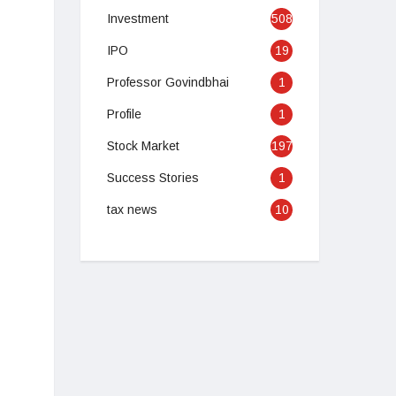
Investment
508
IPO
19
Professor Govindbhai
1
Profile
1
Stock Market
197
Success Stories
1
tax news
10