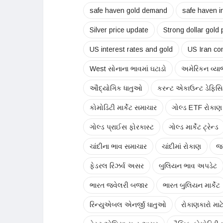
safe haven gold demand
safe haven i
Silver price update
Strong dollar gold
US interest rates and gold
US Iran con
West સોનાના ભાવમાં ઘટાડો
અમેરિકન વ્ય
ઔદ્યોગિક ધાતુઓ
કરન્ટ એકાઉન્ટ ડેફિસ
કોમોડિટી માર્કેટ સમાચાર
ગોલ્ડ ETF રોકાણ
ગોલ્ડ પ્રાઈસ ફોરકાસ્ટ
ગોલ્ડ માર્કેટ ટ્રેન્ડ
ચાંદીના ભાવ સમાચાર
ચાંદીમાં રોકાણ
જ્
ફેડરલ રિઝર્વ અસર
બુલિયન ભાવ અપડેટ
ભારત જ્વેલરી બજાર
ભારત બુલિયન માર્કેટ
રિન્યુએબલ એનર્જી ધાતુઓ
રોકાણકારો માટે