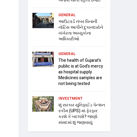
બનાવી ચાલી રહેલી ઠગાઈ
GENERAL
આઉટવર્ડ નંબર વિનાની
નોટિસ આપીને દુકાનદારોને
ખંખેરતા અમ્યુકોના
અધિકારીઓ
GENERAL
The health of Gujarat’s
public is at God’s mercy
as hospital supply
Medicines samples are
not being tested
INVESTMENT
શું સરકાર યુનિફાઈડ પેન્શન
સ્કીમ (UPS) માં ફેરફાર
કરશે કે બદલશે? જાણો
સંસદમાં શું જણાવાયું