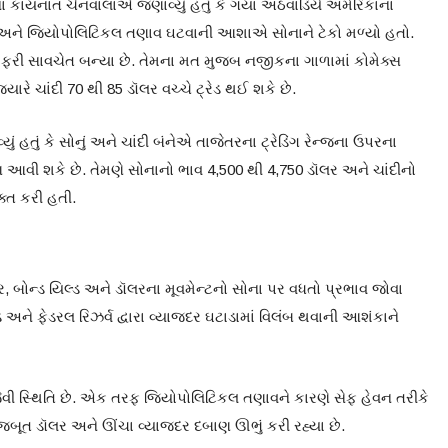
ના કાયનાત ચેનવાલાએ જણાવ્યું હતું કે ગયા અઠવાડિયે અમેરિકાના
ને જિયોપોલિટિકલ તણાવ ઘટવાની આશાએ સોનાને ટેકો મળ્યો હતો.
ો ફરી સાવચેત બન્યા છે. તેમના મત મુજબ નજીકના ગાળામાં કોમેક્સ
્યારે ચાંદી 70 થી 85 ડૉલર વચ્ચે ટ્રેડ થઈ શકે છે.
ં હતું કે સોનું અને ચાંદી બંનેએ તાજેતરના ટ્રેડિંગ રેન્જના ઉપરના
દબાણ આવી શકે છે. તેમણે સોનાનો ભાવ 4,500 થી 4,750 ડૉલર અને ચાંદીનો
ક્ત કરી હતી.
દર, બોન્ડ યિલ્ડ અને ડૉલરના મૂવમેન્ટનો સોના પર વધતો પ્રભાવ જોવા
 અને ફેડરલ રિઝર્વ દ્વારા વ્યાજદર ઘટાડામાં વિલંબ થવાની આશંકાને
ેવી સ્થિતિ છે. એક તરફ જિયોપોલિટિકલ તણાવને કારણે સેફ હેવન તરીકે
મજબૂત ડૉલર અને ઊંચા વ્યાજદર દબાણ ઊભું કરી રહ્યા છે.