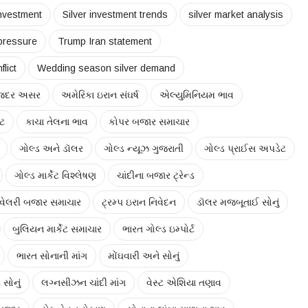
nvestment
Silver investment trends
silver market analysis
 pressure
Trump Iran statement
flict
Wedding season silver demand
ાજદર અસર
અમેરિકા ઇરાન સંઘર્ષ
એલ્યુમિનિયમ ભાવ
િટ
કાચા તેલના ભાવ
કોપર બજાર સમાચાર
ગોલ્ડ અને ડૉલર
ગોલ્ડ ન્યૂઝ ગુજરાતી
ગોલ્ડ પ્રાઈસ અપડેટ
ગોલ્ડ માર્કેટ વિશ્લેષણ
ચાંદીના બજાર ટ્રેન્ડ
વેલરી બજાર સમાચાર
ટ્રમ્પ ઇરાન નિવેદન
ડૉલર મજબૂતાઈ સોનું
બુલિયન માર્કેટ સમાચાર
ભારત ગોલ્ડ ઇમ્પોર્ટ
ભારત સોનાની માંગ
મોંઘવારી અને સોનું
 સોનું
લગ્નસીઝન ચાંદી માંગ
વેસ્ટ એશિયા તણાવ