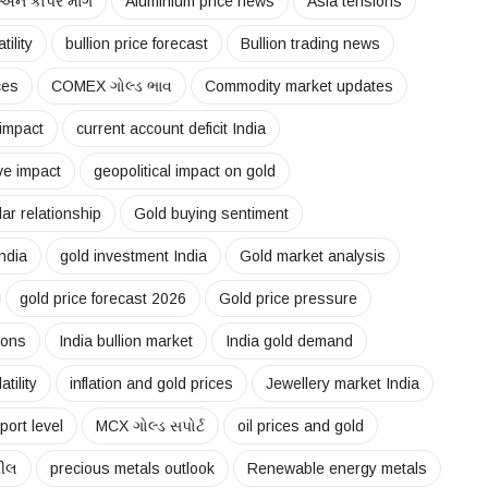
 અને કોપર માંગ
Aluminium price news
Asia tensions
tility
bullion price forecast
Bullion trading news
ces
COMEX ગોલ્ડ ભાવ
Commodity market updates
 impact
current account deficit India
ve impact
geopolitical impact on gold
ar relationship
Gold buying sentiment
India
gold investment India
Gold market analysis
gold price forecast 2026
Gold price pressure
ions
India bullion market
India gold demand
tility
inflation and gold prices
Jewellery market India
ort level
MCX ગોલ્ડ સપોર્ટ
oil prices and gold
પીલ
precious metals outlook
Renewable energy metals