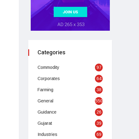
Categories
Commodity
97
Corporates
64
Farming
38
General
550
Guidance
26
Gujarat
39
Industries
69