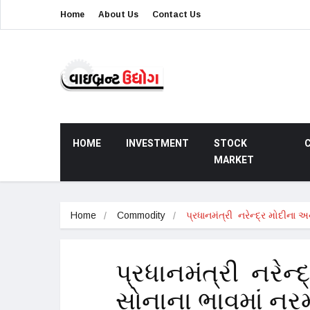
Home
About Us
Contact Us
HOME
INVESTMENT
STOCK
MARKET
Home
Commodity
પ્રધાનમંત્રી  નરેન્દ્ર મોદીના
પ્રધાનમંત્રી નરેન્
સોનાના ભાવમાં નર