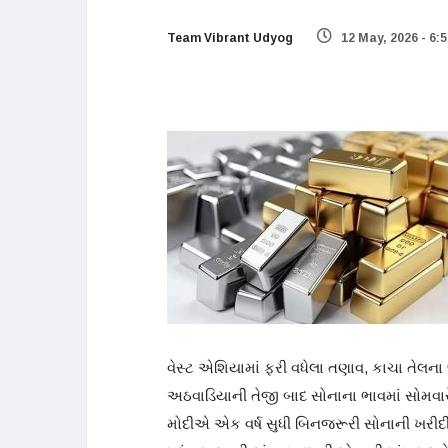
Team Vibrant Udyog
12 May, 2026 - 6:
વેસ્ટ એશિયામાં ફરી વધેલા તણાવ, કાચા તેલ
અઠવાડિયાની તેજી બાદ સોનાના ભાવમાં સોમવારે ન
મોદીએ એક વર્ષ સુધી બિનજરૂરી સોનાની ખરીદી 