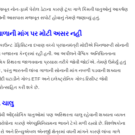
નોન-ફાર્મ પેરોલ ડેટાના કારણે ટૂંકા ગાળે કિંમતી ધાતુઓનું આકર્ષણ
ની આસપાસ મજબૂત સપોર્ટ હોવાનું તેમણે જણાવ્યું હતું.
ાળાની માંગ પર મોટી અસર નહીં
ાઉન્ટ ડેફિસિટના દબાણ વચ્ચે પ્રધાનમંત્રી મોદીએ બિનજરૂરી સોનાની
 બજારના કેન્દ્રમાં રહી હતી. આ અપીલને વૈશ્વિક અનિશ્ચિતતાના
સ્થિરતા જાળવવાના પ્રયાસ તરીકે જોવી જોઈએ. તેમણે ઉમેર્યું હતું
શકે, પરંતુ ભારતની લાંબા ગાળાની સોનાની માંગ નબળી પડવાની શક્યતા
ઘટાડીને ગોલ્ડ ETF અને ઇલેક્ટ્રોનિક ગોલ્ડ રિસીપ્ટ જેવી
ોત્સાહિત કરી શકે છે.
 ચાલુ
ેવી ઔદ્યોગિક ધાતુઓમાં પણ અસ્થિરતા ચાલુ રહેવાની શક્યતા વ્યક્ત
અવરોધોના કારણે એલ્યુમિનિયમના ભાવને ટેકો મળી રહ્યો છે. વિશ્લેષકોના
રો અને રિન્યુએબલ એનર્જી ક્ષેત્રમાં વધતી માંગને કારણે લાંબા ગાળે