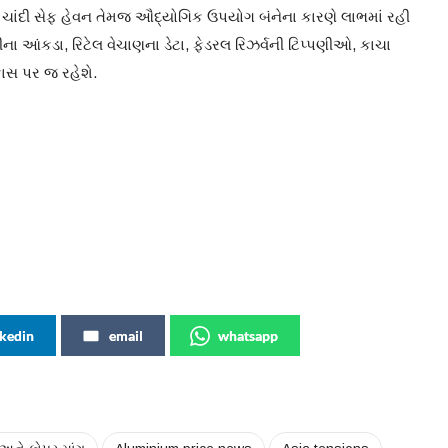
 ચાંદી સેફ હેવન તેમજ ઔદ્યોગિક ઉપયોગ બંનેના કારણે લાભમાં રહી
ા આંકડા, રિટેલ વેચાણના ડેટા, ફેડરલ રિઝર્વની ટિપ્પણીઓ, કાચા
સ પર જ રહેશે.
nkedin
email
whatsapp