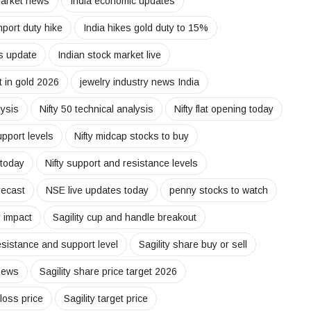
 market news
India economic updates
mport duty hike
India hikes gold duty to 15%
es update
Indian stock market live
 in gold 2026
jewelry industry news India
lysis
Nifty 50 technical analysis
Nifty flat opening today
upport levels
Nifty midcap stocks to buy
 today
Nifty support and resistance levels
orecast
NSE live updates today
penny stocks to watch
r impact
Sagility cup and handle breakout
resistance and support level
Sagility share buy or sell
 news
Sagility share price target 2026
 loss price
Sagility target price