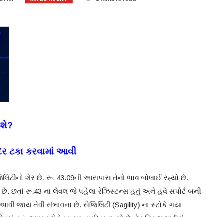
ેશે?
દર ટકા કરવામાં આવી
લિટીનો શેર છે. રૂ. 43.09ની આસપાસ તેનો ભાવ બોલાઈ રહ્યો છે.
છે. છતાં રૂ.43 ના લેવલ જે પહેલા રેઝિસ્ટન્સ હતું અને હવે સપોર્ટ બની
 આવી જાય તેવી સંભાવના છે. સેજિલિટી (Sagility) ના સ્ટોકે ગયા