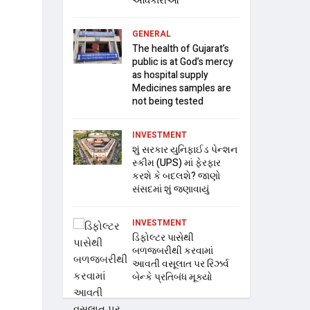
અધિકારીઓ
GENERAL
The health of Gujarat’s
public is at God’s mercy
as hospital supply
Medicines samples are
not being tested
INVESTMENT
શું સરકાર યુનિફાઈડ પેન્શન
સ્કીમ (UPS) માં ફેરફાર
કરશે કે બદલશે? જાણો
સંસદમાં શું જણાવાયું
INVESTMENT
ડિફોલ્ટર પાસેથી
બળજબરીથી કરવામાં
આવતી વસૂલાત પર રિઝર્વ
બેન્કે પ્રતિબંધ મૂક્યો