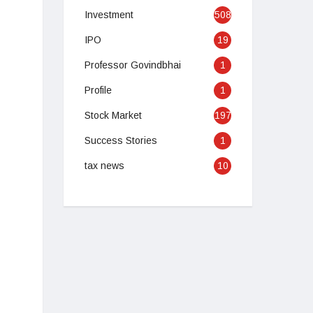
Investment
508
IPO
19
Professor Govindbhai
1
Profile
1
Stock Market
197
Success Stories
1
tax news
10