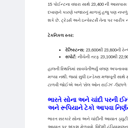
15 પોઈન્ટના વધારા સાથે 23,400 ની આસપાસ 
દબાણને કારણે બજારનું માળખું હજુ પણ નબળુ
શકે છે. ટ્રેડર્સ અને ઇન્વેસ્ટર્સે તેના પર બાર
ટેકનિકલ સ્તર:
રેઝિસ્ટન્સ:
23,600થી 23,800ની રેન્
સપોર્ટ:
નીચેની તરફ 23,100થી 22,900 
હાલની સ્થિતિમાં સાવચેતીભર્યું વલણ અપનાવવ
મળ્યા નથી. જ્યાં સુધી ઇન્ડેક્સ મજબૂતી સાથે મ
ટાળવી જોઈએ અને ‘સેલ ઓન રાઈઝ’ -ઉછાળે વેચ
ભારતે સોના અને ચાંદી પરની ઈમ્
અને રૂપિયાને ટેકો આપવા નિર્
ભારત સરકારે સોના અને ચાંદીની આયાત ડ્યુટી 
આયાત પર અંકુશ મેળવવો, વિદેશી હૂંડિયામણના ભં