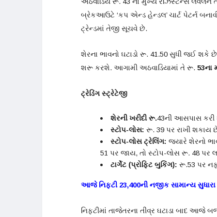
અઠવાડિયે રૂ. 43 ના મુખ્ય રેઝિસ્ટન્સ લેવલને તો
બ્રેકઆઉટે ‘કપ એન્ડ હેન્ડલ’ ચાર્ટ પેટર્ન બનાવ
ટ્રેન્ડમાં તેજી સૂચવે છે.
શેરના ભાવનો ઘટાડો રૂ. 41.50 સુધી જઈ શકે છે.
શરૂ કરશે. આગામી અઠવાડિયામાં તે રૂ.
53
ના 
ટ્રેડિંગ સ્ટ્રેટેજી
શેરની ખરીદી રૂ.
43ની આસપાસ કરી શકા
સ્ટોપ-લોસ:
રૂ. 39 પર રાખી શકાય છ
સ્ટોપ-લોસ ટ્રેલિંગ:
જ્યારે શેરનો ભાવ
51 પર જાય, તો સ્ટોપ-લોસ રૂ. 48 પર લ
ટાર્ગેટ (પ્રોફિટ બુકિંગ):
રૂ.53 પર નફ
આજે નિફ્ટી
23,400
ની નજીક સામાન્ય સુધારા 
નિફ્ટીમાં તાજેતરના તીવ્ર ઘટાડા બાદ આજે બ