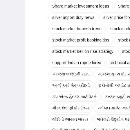
Share market investment ideas
Share
silver import duty news
silver price fo
stock market bearish trend
stock mark
stock market profit booking tips
stock 
stock market sell on rise strategy
stoc
support Indian rupee forex
technical a
આજના બજારની ચાલ
આજના મુખ્ય શેર 
આજે કયો શેર ખરીદવો
ઇકોનોમી અપડેટ ઇન
કપ એન્ડ હેન્ડલ ચાર્ટ પેટર્ન
કસ્ટમ ડ્યુટી 
ગૌરવ ઉદાણી શેર ટિપ્સ
ગ્લોબલ માર્કેટ અપડ
ચાંદીની આયાત જકાત
જ્વેલરી ઉદ્યોગ પ