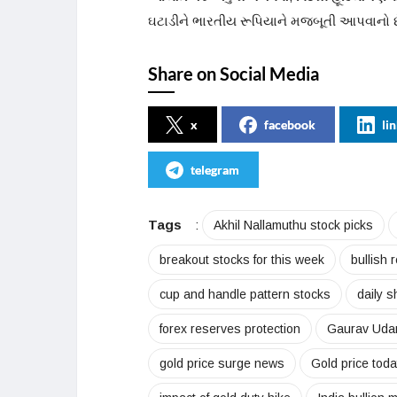
ઘટાડીને ભારતીય રૂપિયાને મજબૂતી આપવાનો છ
Share on Social Media
x
facebook
li
telegram
Tags
:
Akhil Nallamuthu stock picks
breakout stocks for this week
bullish 
cup and handle pattern stocks
daily 
forex reserves protection
Gaurav Udan
gold price surge news
Gold price toda