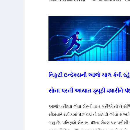
નિફ્ટી ઇન્ડેક્સની આજે ચાલ કેવી રહ
સોના પરની આયાત ડ્યૂટી વધારીને પં
આજે ખરીદવા જેવા શેરની વાત કરીએ તો તે સેજિ
સોમવારે સ્ટોકમાં 4.2 ટકાનો ઘટાડો જોવા મળ્યો 
ગયું છે. પરિણામે શેર રૂ. 43ના લેવલ પર પરીથી