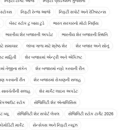
નિફ્ટી ટાર્ગેટ આજે
નિફ્ટી પ્રેડિક્શન ગુજરાતી
સ્ટોક્સ
નિફ્ટી રેન્જ આજે
નિફ્ટી સપોર્ટ અને રેઝિસ્ટન્સ
ર
બેસ્ટ સ્ટોક ટુ બાય ટુડે
ભારત સરકારનો મોટો નિર્ણય
ભારતીય શેર બજારની અપડેટ
ભારતીય શેર બજારની સ્થિતિ
ાટે સમાચાર
લાંબા ગાળા માટે શ્રેષ્ઠ શેર
શેર બજાર અને સોનું
સ્ટ માહિતી
શેર બજારમાં એન્ટ્રી અને એક્ઝિટ
માં તેજીના સંકેત
શેર બજારમાં નફો કરવાની રીત
કાણ કરવાની રીત
શેર બજારમાં રોકાણની સલાહ
ં સાવચેતીની સલાહ
શેર માર્કેટ લાઇવ અપડેટ
્રેકઆઉટ સ્ટોક
સેજિલિટી શેર એનાલિસિસ
ટ વ્યૂ
સેજિલિટી શેર સપોર્ટ લેવલ
સેજિલિટી સ્ટોક ટાર્ગેટ 2026
ોમોડિટી માર્કેટ
સેન્સેક્સ અને નિફ્ટી ન્યૂઝ