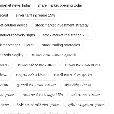
 market news India
share market opening today
recast
silver tariff increase 15%
et caution advice
stock market investment strategy
market recovery signs
stock market resistance 23600
k market tips Gujarati
stock trading strategies
nalysis Sagility
આજના તાજા સમાચાર ગુજરાતી
સમાચાર
આજના લેટેસ્ટ શેર સમાચાર
આજના શેર બજારના ભાવ
્ડિયા
ઇન્ટ્રાડે ટ્રેડિંગ ટિપ્સ
એમસીએક્સ ગોલ્ડ પ્રાઈસ
સમાચાર
ગુજરાતી શેર બજાર સમાચાર
ગોલ્ડ ટેરિફ ઇન્ડિયા
ેટ ગુજરાતી
ચાંદી પર ઈમ્પોર્ટ ડ્યુટી 15%
ચાંદીના ભાવ સમાચાર
ર અસર
ટેકનિકલ એનાલિસિસ ગુજરાતી
ટ્રેડિંગ વ્યૂહરચના ગુજરાતી