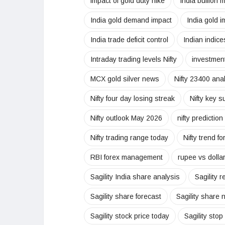
impact of gold duty hike
India bullion
India gold demand impact
India gold i
India trade deficit control
Indian indic
Intraday trading levels Nifty
investment
MCX gold silver news
Nifty 23400 ana
Nifty four day losing streak
Nifty key s
Nifty outlook May 2026
nifty prediction
Nifty trading range today
Nifty trend f
RBI forex management
rupee vs dolla
Sagility India share analysis
Sagility 
Sagility share forecast
Sagility share
Sagility stock price today
Sagility stop