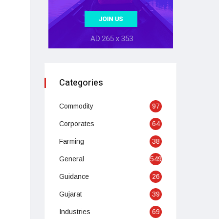
Categories
Commodity
97
Corporates
64
Farming
38
General
549
Guidance
26
Gujarat
39
Industries
69