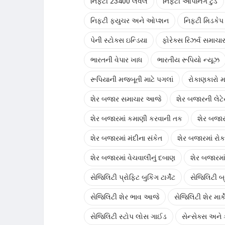
નિફ્ટી 23400 લેવલ
નિફ્ટી ઓપનિંગ ટુડે
નિફ્ટી ફ્યુચર અને ઓપ્શન
નિફ્ટી મિડકેપ 
પેની સ્ટોક્સ ઇન્ડિયા
ફોરેક્સ રિઝર્વ સમાચા
ભારતની વેપાર ખાધ
ભારતીય રૂપિયો ન્યૂઝ
રૂપિયાની મજબૂતી માટે પગલાં
રોકાણકારો મ
શેર બજાર સમાચાર આજે
શેર બજારની લેટે
શેર બજારમાં કમાણી કરવાની તક
શેર બજાર
શેર બજારમાં મંદીના સંકેત
શેર બજારમાં રો
શેર બજારમાં વેચવાલીનું દબાણ
શેર બજારમા
સેજિલિટી પ્રોફિટ બુકિંગ ટાર્ગેટ
સેજિલિટી બ
સેજિલિટી શેર ભાવ આજે
સેજિલિટી શેર માર્કે
સેજિલિટી સ્ટોપ લોસ ગાઈડ
સેન્સેક્સ અને ક