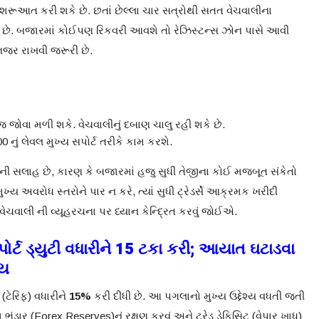
શરૂઆત કરી શકે છે. છતાં છેલ્લા ચાર સત્રોથી સતત વેચવાલીના
ં છે. બજારમાં કોઈપણ રિકવરી આવશે તો રેઝિસ્ટન્સ ઝોન પાસે આવી
ીક નજર રાખવી જરૂરી છે.
જ જોવા મળી શકે. વેચવાલીનું દબાણ ચાલુ રહી શકે છે.
નું લેવલ મુખ્ય સપોર્ટ તરીકે કામ કરશે.
ાની સલાહ છે, કારણ કે બજારમાં હજુ સુધી તેજીના કોઈ મજબૂત સંકેતો
ુખ્ય અવરોધ સ્તરોને પાર ન કરે, ત્યાં સુધી ટ્રેડર્સે આક્રમક ખરીદી
વાલી ની વ્યૂહરચના પર ધ્યાન કેન્દ્રિત કરવું જોઈએ.
પોર્ટ ડ્યુટી વધારીને 15 ટકા કરી; આયાત ઘટાડવા
ણય
(ટેરિફ) વધારીને
15%
કરી દીધી છે. આ પગલાનો મુખ્ય ઉદ્દેશ્ય વધતી જતી
ડાર (Forex Reserves)નું રક્ષણ કરવું અને ટ્રેડ ડેફિસિટ (વેપાર ખાધ)