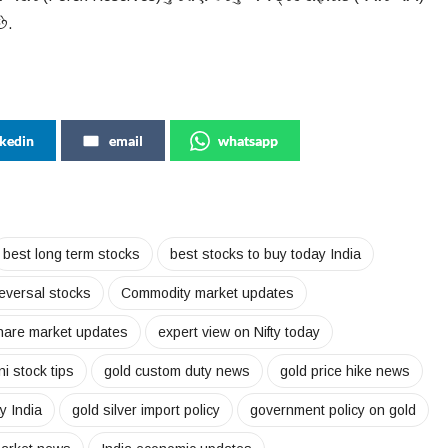
ે.
nkedin
email
whatsapp
best long term stocks
best stocks to buy today India
reversal stocks
Commodity market updates
share market updates
expert view on Nifty today
i stock tips
gold custom duty news
gold price hike news
y India
gold silver import policy
government policy on gold