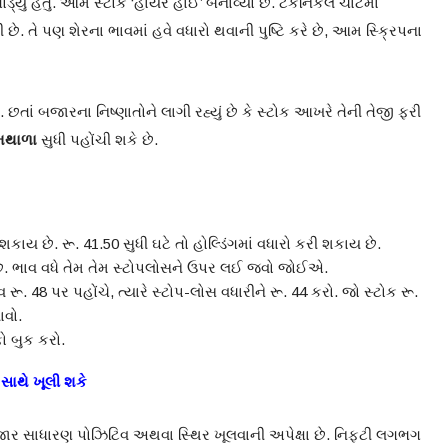
ડ્યું હતું. આમ સ્ટોકે ‘હાયર હાઈ’ બનાવ્યો છે. ટેકનિકલ ચાર્ટમાં
ી છે. તે પણ શેરના ભાવમાં હવે વધારો થવાની પુષ્ટિ કરે છે, આમ સ્ક્રિપના
 છતાં બજારના નિષ્ણાતોને લાગી રહ્યું છે કે સ્ટોક આખરે તેની તેજી ફરી
મથાળા
સુધી પહોંચી શકે છે.
ય છે. રૂ. 41.50 સુધી ઘટે તો હોલ્ડિંગમાં વધારો કરી શકાય છે.
ે. ભાવ વધે તેમ તેમ સ્ટોપલોસને ઉપર લઈ જવો જોઈએ.
 રૂ. 48 પર પહોંચે, ત્યારે સ્ટોપ-લોસ વધારીને રૂ. 44 કરો. જો સ્ટોક રૂ.
ાવો.
ો બુક કરો.
સાથે ખૂલી શકે
જાર સાધારણ પોઝિટિવ અથવા સ્થિર ખૂલવાની અપેક્ષા છે. નિફ્ટી લગભગ