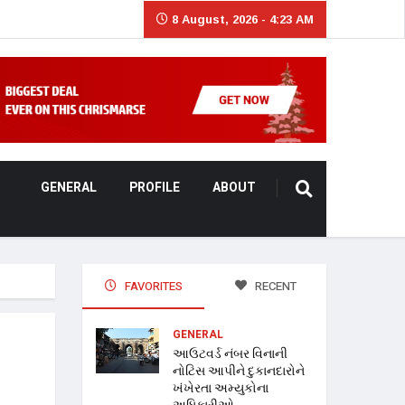
8 August, 2026 - 4:23 AM
GENERAL
PROFILE
ABOUT
FAVORITES
RECENT
GENERAL
આઉટવર્ડ નંબર વિનાની
નોટિસ આપીને દુકાનદારોને
ખંખેરતા અમ્યુકોના