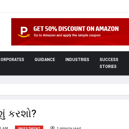
CORPORATES
GUIDANCE
INDUSTRIES
SUCCESS
STORIES
ું કરશો?
INVESTMENT
11 AM
1 minute read