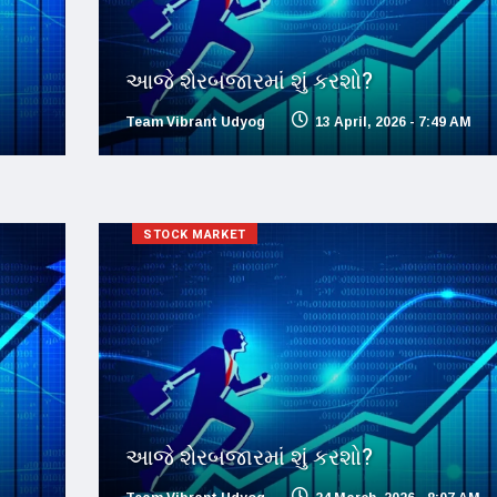
આજે શેરબજારમાં શું કરશો?
Team Vibrant Udyog
13 April, 2026 - 7:49 AM
STOCK MARKET
આજે શેરબજારમાં શું કરશો?