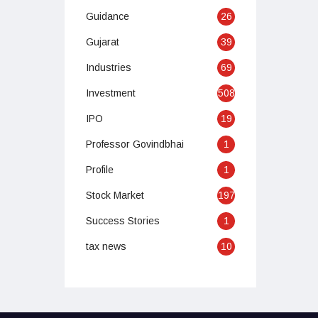
Guidance
26
Gujarat
39
Industries
69
Investment
508
IPO
19
Professor Govindbhai
1
Profile
1
Stock Market
197
Success Stories
1
tax news
10