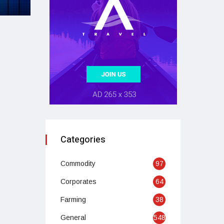
Categories
Commodity
97
Corporates
64
Farming
38
General
548