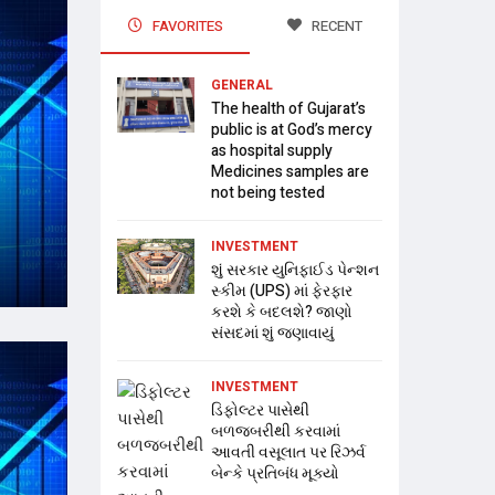
FAVORITES
RECENT
GENERAL
The health of Gujarat’s
public is at God’s mercy
as hospital supply
Medicines samples are
not being tested
INVESTMENT
શું સરકાર યુનિફાઈડ પેન્શન
સ્કીમ (UPS) માં ફેરફાર
કરશે કે બદલશે? જાણો
સંસદમાં શું જણાવાયું
INVESTMENT
ડિફોલ્ટર પાસેથી
બળજબરીથી કરવામાં
આવતી વસૂલાત પર રિઝર્વ
બેન્કે પ્રતિબંધ મૂક્યો