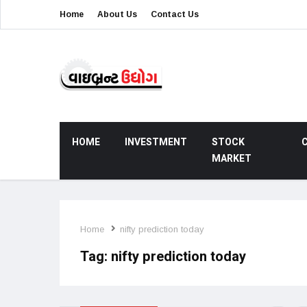
Home
About Us
Contact Us
HOME
INVESTMENT
STOCK
MARKET
Home
nifty prediction today
Tag:
nifty prediction today