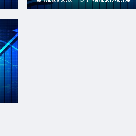
Team Vibrant Udyog
24 March, 2026 - 8:07 AM