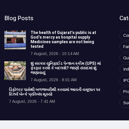
Blog Posts
Cat
The health of Gujarat’s public is at
Co
God’s mercy as hospital supply
Medicines samples are not being
tested
Fa
7 August, 2026 - 10:14 AM
Gu
શું સરકાર યુનિફાઈડ પેન્શન સ્કીમ (UPS) માં
ફેરફાર કરશે કે બદલશે? જાણો સંસદમાં શું
Ind
જણાવાયું
7 August, 2026 - 8:01 AM
IP
ડિફોલ્ટર પાસેથી બળજબરીથી કરવામાં આવતી વસૂલાત પર
Pro
રિઝર્વ બેન્કે પ્રતિબંધ મૂક્યો
7 August, 2026 - 7:41 AM
Su