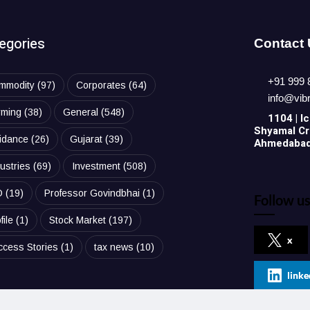
egories
Contact
+91 999 
mmodity
(97)
Corporates
(64)
info@vib
rming
(38)
General
(548)
1104 | Ic
Shyamal Cro
idance
(26)
Gujarat
(39)
Ahmedabad,
ustries
(69)
Investment
(508)
O
(19)
Professor Govindbhai
(1)
Follow us
file
(1)
Stock Market
(197)
x
ccess Stories
(1)
tax news
(10)
linke