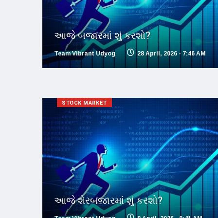
આજે બજારમાં શું કરશો?
Team Vibrant Udyog
28 April, 2026 - 7:46 AM
STOCK MARKET
આજે શેરબજારમાં શું કરશો?