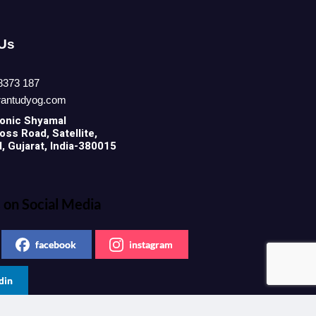
 Us
8373 187
rantudyog.com
onic
Shyamal
ss Road, Satellite,
 Gujarat, India-380015
 on Social Media
facebook
instagram
din