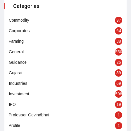
Categories
Commodity
97
Corporates
64
Farming
38
General
550
Guidance
26
Gujarat
39
Industries
69
Investment
508
IPO
19
Professor Govindbhai
1
Profile
1