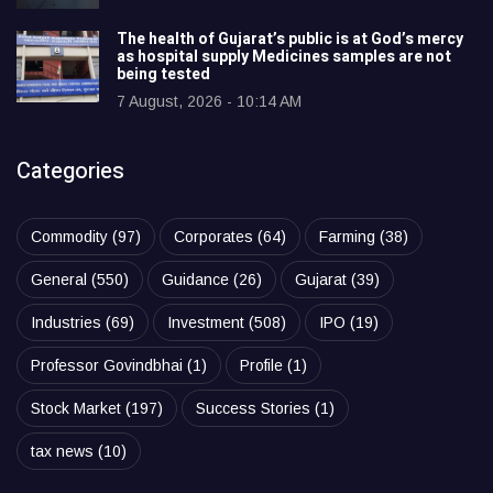
The health of Gujarat’s public is at God’s mercy
as hospital supply Medicines samples are not
being tested
7 August, 2026 - 10:14 AM
Categories
Commodity
(97)
Corporates
(64)
Farming
(38)
General
(550)
Guidance
(26)
Gujarat
(39)
Industries
(69)
Investment
(508)
IPO
(19)
Professor Govindbhai
(1)
Profile
(1)
Stock Market
(197)
Success Stories
(1)
tax news
(10)