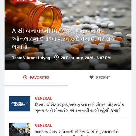
AIથી બનાવટની પ્રિસ્ક્રિપ્શન બનાવી
ઑનલાઇન દવાઓ ગેરકાયદે વેચાણ પર રોક
લગાવો
Team Vibrant Udyog
20 February, 2026 - 6:07 PM
FAVORITES
RECENT
GENERAL
મિરાઈ એસેટ મ્યુચ્યુઅલ ફંડના નામે બોગસ વોટ્સએપ
ગ્રૂપ અને મોબાઈલ એપ બનાવી ચાલી રહેલી ઠગાઈ
GENERAL
આઉટવર્ડ નંબર વિનાની નોટિસ આપીને દુકાનદારોને