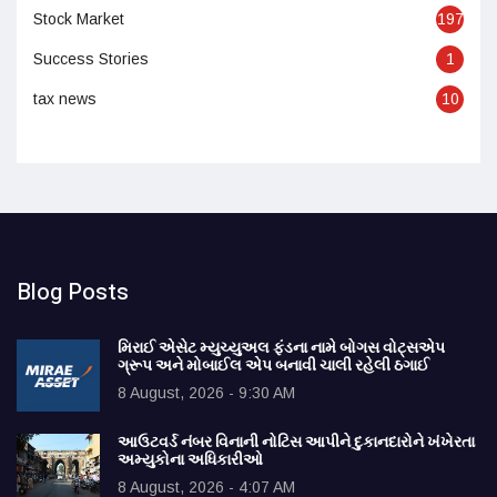
Stock Market
197
Success Stories
1
tax news
10
Blog Posts
મિરાઈ એસેટ મ્યુચ્યુઅલ ફંડના નામે બોગસ વોટ્સએપ
ગ્રૂપ અને મોબાઈલ એપ બનાવી ચાલી રહેલી ઠગાઈ
8 August, 2026 - 9:30 AM
આઉટવર્ડ નંબર વિનાની નોટિસ આપીને દુકાનદારોને ખંખેરતા
અમ્યુકોના અધિકારીઓ
8 August, 2026 - 4:07 AM