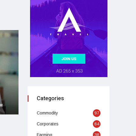
Categories
AM
Commodity
97
Corporates
64
Farming
38