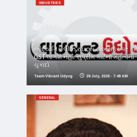
INDUSTRIES
ઔદ્યોગિક લીઝ રાઇટ્સ ટ્રાન્સફર પર ક
GST લાગશે નહીં: સુપ્રીમ કોર્ટનો મહત્વનો
ચુકાદો
Team Vibrant Udyog
28 July, 2026 - 7:48 AM
GENERAL