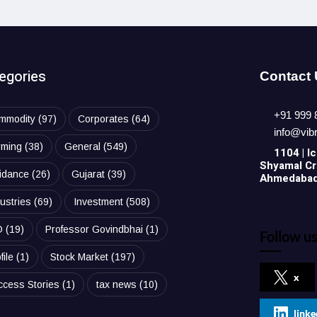
egories
Contact
+91 999 
mmodity
(97)
Corporates
(64)
info@vib
rming
(38)
General
(549)
1104 | Ic
Shyamal Cro
idance
(26)
Gujarat
(39)
Ahmedabad,
ustries
(69)
Investment
(508)
O
(19)
Professor Govindbhai
(1)
Follow us
file
(1)
Stock Market
(197)
x
ccess Stories
(1)
tax news
(10)
linke