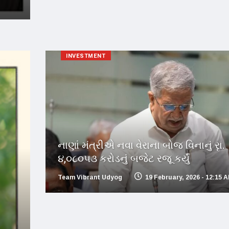
INVESTMENT
નાણાં મંત્રીએ નવા વેરાના બોજ વિનાનું રૃા.
૪,૦૮૦૫૩ કરોડનું બજેટ રજૂ કર્યું
Team Vibrant Udyog
19 February, 2026 - 12:15 