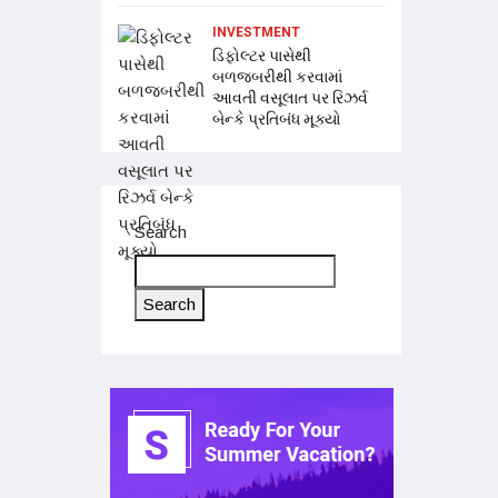
INVESTMENT
ડિફોલ્ટર પાસેથી
બળજબરીથી કરવામાં
આવતી વસૂલાત પર રિઝર્વ
બેન્કે પ્રતિબંધ મૂક્યો
Search
Search