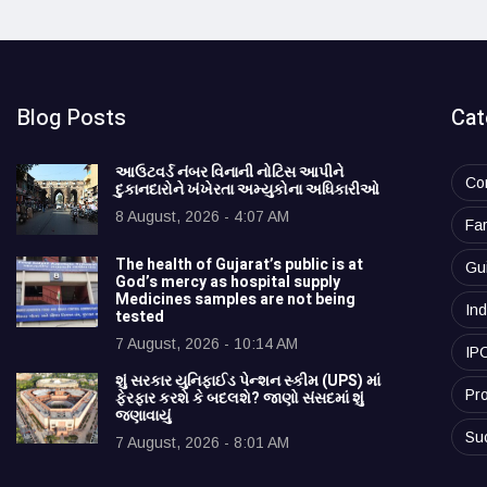
Blog Posts
Cat
આઉટવર્ડ નંબર વિનાની નોટિસ આપીને
Co
દુકાનદારોને ખંખેરતા અમ્યુકોના અધિકારીઓ
8 August, 2026 - 4:07 AM
Fa
The health of Gujarat’s public is at
Gu
God’s mercy as hospital supply
Medicines samples are not being
Ind
tested
7 August, 2026 - 10:14 AM
IP
શું સરકાર યુનિફાઈડ પેન્શન સ્કીમ (UPS) માં
Pro
ફેરફાર કરશે કે બદલશે? જાણો સંસદમાં શું
જણાવાયું
Su
7 August, 2026 - 8:01 AM