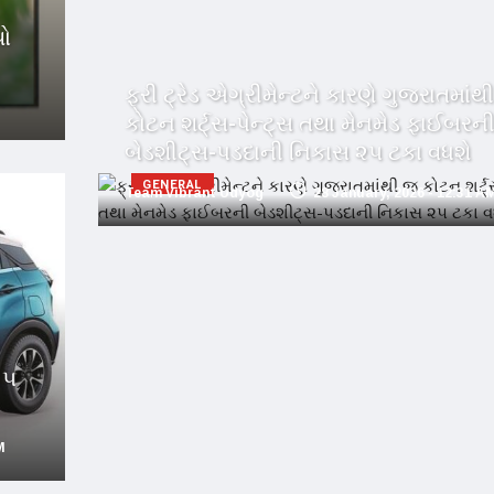
યો
ફ્રી ટ્રેડ એગ્રીમેન્ટને કારણે ગુજરાતમાંથ
કોટન શર્ટ્સ-પેન્ટ્સ તથા મેનમેડ ફાઈબરન
બેડશીટ્સ-પડદાની નિકાસ ૨૫ ટકા વધશે
GENERAL
Team Vibrant Udyog
28 January, 2026 - 12:31 A
 ૫
M