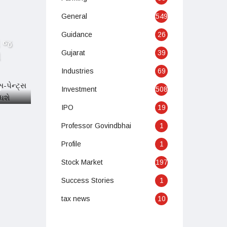
General
549
Guidance
26
ી જ
Gujarat
39
ી
Industries
69
Investment
508
M
IPO
19
Professor Govindbhai
1
Profile
1
Stock Market
197
Success Stories
1
tax news
10