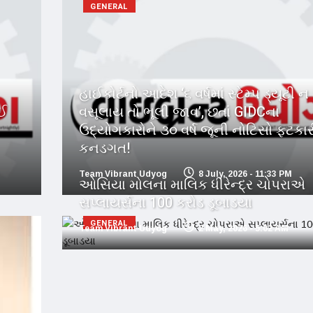
GENERAL
હાઈકોર્ટનો આદેશ ‘૬ વર્ષમાં સ્ટેમ્પ ડ્યૂટી ન
ોઈ
વસૂલાય તો ભૂલી જાવ’, છતાં GIDCના
ઉદ્યોગકારોને ૩૦ વર્ષ જૂની નોટિસો ફટકાર
કનડગત!
Team Vibrant Udyog
8 July, 2026 - 11:33 PM
ઓસિયા મોલના માલિક ધીરેન્દ્ર ચોપરાએ
સપ્લાયર્સના 100 કરોડ ડૂબાડયા
GENERAL
Team Vibrant Udyog
2 May, 2026 - 5:02 AM