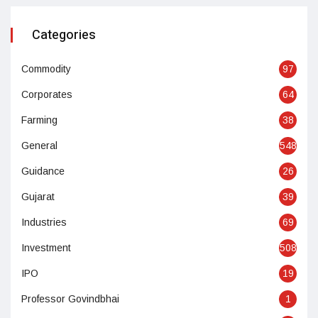
Categories
Commodity
97
Corporates
64
Farming
38
General
548
Guidance
26
Gujarat
39
Industries
69
Investment
508
IPO
19
Professor Govindbhai
1