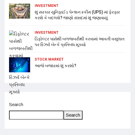
INVESTMENT
શું સરકાર યુનિફાઈડ પેન્શન સ્કીમ (UPS) માં ફેરફાર
કરશે કે બદલશે? જાણો સંસદમાં શું જણાવાયું
INVESTMENT
ડિફોલ્ટર પાસેથી બળજબરીથી કરવામાં આવતી વસૂલાત
પર રિઝર્વ બેન્કે પ્રતિબંધ મૂક્યો
STOCK MARKET
આજે બજારમાં શું કરશો?
Search
Search