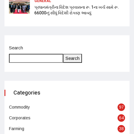
GENERAL
પ્રધાનમંત્રીના વિદેશ પ્રવાસના રૂ. 1ના ખર્ચ સામે રૂ.
66000નું સીધું વિદેશી રોકાણ આવ્યું
Search
Search
Categories
Commodity
97
Corporates
64
Farming
38