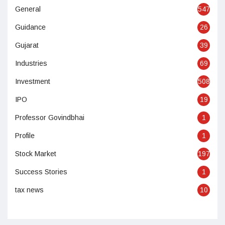
General
547
Guidance
26
Gujarat
39
Industries
69
Investment
508
IPO
19
Professor Govindbhai
1
Profile
1
Stock Market
197
Success Stories
1
tax news
10