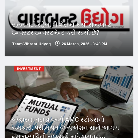
સતત ઘટી રહેલા બે શેર્સમાં કયો સાયલન્ટ
ઇન્વેસ્ટર ઇન્વેસ્ટમેન્ટ કરી રહ્યો છે?
Team Vibrant Udyog
26 March, 2026 - 3:48 PM
INVESTMENT
બજારના ઘટાડા વચ્ચે AMC સ્ટોક્સનો
ચમકારો, પ્રીમિયમ વેલ્યુએશન સાથે આગળ
તમારા ભાવિની સલામતી માટે બચતનું