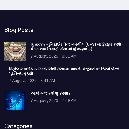
Blog Posts
શું સરકાર યુનિફાઈડ પેન્શન સ્કીમ (UPS) માં ફેરફાર કરશે
કે બદલશે? જાણો સંસદમાં શું જણાવાયું
7 August, 2026 - 8:01 AM
ડિફોલ્ટર પાસેથી બળજબરીથી કરવામાં આવતી વસૂલાત પર રિઝર્વ બેન્કે
પ્રતિબંધ મૂક્યો
7 August, 2026 - 7:41 AM
આજે બજારમાં શું કરશો?
7 August, 2026 - 7:09 AM
Categories