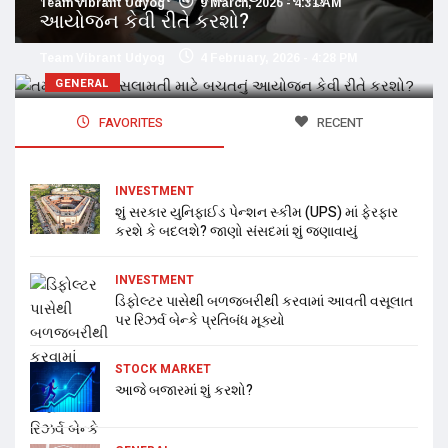
Team Vibrant Udyog
9 March, 2026 - 4:31 AM
આયોજન કેવી રીતે કરશો?
Team Vibrant Udyog
4 February, 2026 - 4:28 PM
GENERAL
FAVORITES
RECENT
INVESTMENT
શું સરકાર યુનિફાઈડ પેન્શન સ્કીમ (UPS) માં ફેરફાર
કરશે કે બદલશે? જાણો સંસદમાં શું જણાવાયું
INVESTMENT
ડિફોલ્ટર પાસેથી બળજબરીથી કરવામાં આવતી વસૂલાત
પર રિઝર્વ બેન્કે પ્રતિબંધ મૂક્યો
STOCK MARKET
આજે બજારમાં શું કરશો?