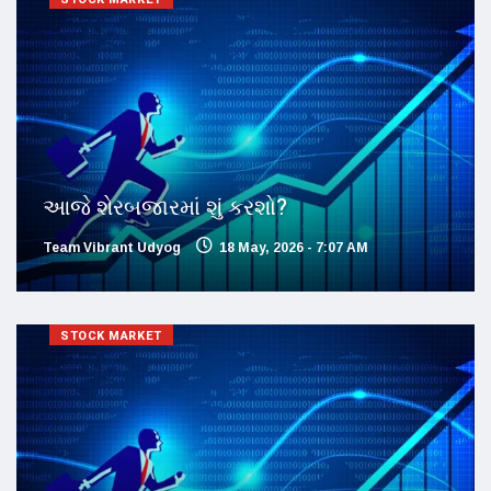
આજે શેરબજારમાં શું કરશો?
Team Vibrant Udyog
18 May, 2026 - 7:07 AM
STOCK MARKET