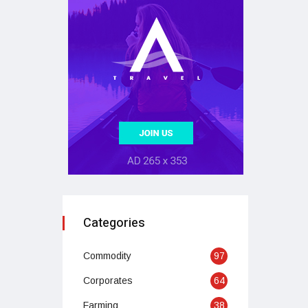
Categories
Commodity
97
Corporates
64
Farming
38