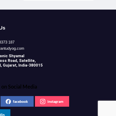
 Us
8373 187
rantudyog.com
onic
Shyamal
ss Road, Satellite,
 Gujarat, India-380015
 on Social Media
facebook
instagram
din