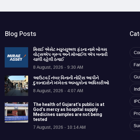
Blog Posts
Cat
મિરાઈ એસેટ મ્યુચ્યુઅલ ફંડના નામે બોગસ
Co
વોટ્સએપ ગ્રૂપ અને મોબાઈલ એપ બનાવી
ચાલી રહેલી ઠગાઈ
Fa
8 August, 2026 - 9:30 AM
Gu
આઉટવર્ડ નંબર વિનાની નોટિસ આપીને
દુકાનદારોને ખંખેરતા અમ્યુકોના અધિકારીઓ
Ind
8 August, 2026 - 4:07 AM
IP
The health of Gujarat’s public is at
God’s mercy as hospital supply
Pro
Medicines samples are not being
tested
Su
7 August, 2026 - 10:14 AM