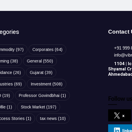
egories
Contact
+91 999 
mmodity
(97)
Corporates
(64)
info@vib
rming
(38)
General
(550)
1104 | Ic
Shyamal Cro
idance
(26)
Gujarat
(39)
Ahmedabad,
ustries
(69)
Investment
(508)
O
(19)
Professor Govindbhai
(1)
Follow us
file
(1)
Stock Market
(197)
x
ccess Stories
(1)
tax news
(10)
linke