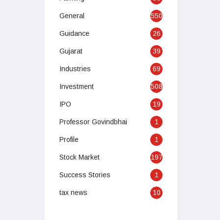
General
550
Guidance
26
Gujarat
39
Industries
69
Investment
508
IPO
19
Professor Govindbhai
1
Profile
1
Stock Market
197
Success Stories
1
tax news
10