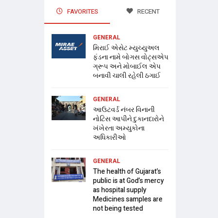
FAVORITES
RECENT
GENERAL
મિરાઈ એસેટ મ્યુચ્યુઅલ
ફંડના નામે બોગસ વોટ્સએપ
ગ્રૂપ અને મોબાઈલ એપ
બનાવી ચાલી રહેલી ઠગાઈ
GENERAL
આઉટવર્ડ નંબર વિનાની
નોટિસ આપીને દુકાનદારોને
ખંખેરતા અમ્યુકોના
અધિકારીઓ
GENERAL
The health of Gujarat’s
public is at God’s mercy
as hospital supply
Medicines samples are
not being tested