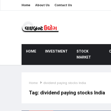
Home
About Us
Contact Us
HOME
INVESTMENT
STOCK
MARKET
Home
dividend paying stocks India
Tag:
dividend paying stocks India