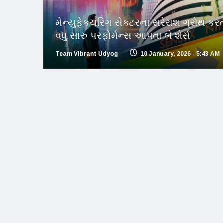
મેન્યુફેક્ચરિંગ સેક્ટરના સરેરાશ ગ્રોથ કરત
વધુ સારુ પરફોર્મન્સ આપતા બે શેર્સ
Team Vibrant Udyog
10 January, 2026 - 5:43 AM