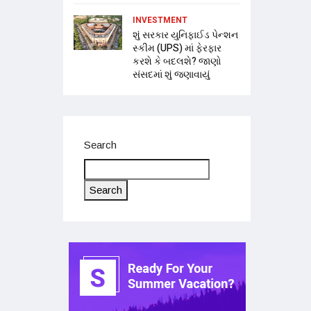
INVESTMENT
શું સરકાર યુનિફાઈડ પેન્શન
સ્કીમ (UPS) માં ફેરફાર
કરશે કે બદલશે? જાણો
સંસદમાં શું જણાવાયું
Search
Search