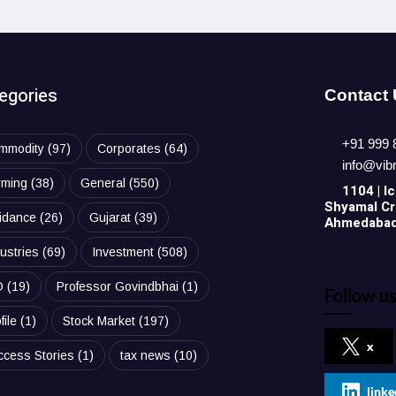
egories
Contact
+91 999 
mmodity
(97)
Corporates
(64)
info@vib
rming
(38)
General
(550)
1104 | Ic
Shyamal Cro
idance
(26)
Gujarat
(39)
Ahmedabad,
ustries
(69)
Investment
(508)
O
(19)
Professor Govindbhai
(1)
Follow us
file
(1)
Stock Market
(197)
x
ccess Stories
(1)
tax news
(10)
linke