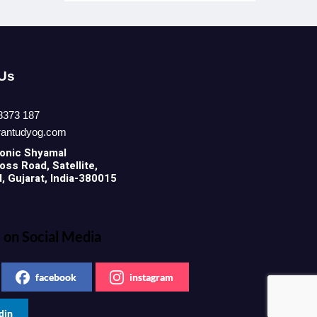
 Us
8373 187
rantudyog.com
onic
Shyamal
ss Road, Satellite,
 Gujarat, India-380015
 on Social Media
facebook
instagram
din