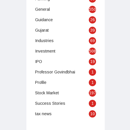
General
550
Guidance
26
Gujarat
39
Industries
69
Investment
508
IPO
19
Professor Govindbhai
1
Profile
1
Stock Market
197
Success Stories
1
tax news
10