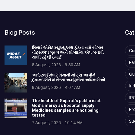
Blog Posts
Cat
મિરાઈ એસેટ મ્યુચ્યુઅલ ફંડના નામે બોગસ
Co
વોટ્સએપ ગ્રૂપ અને મોબાઈલ એપ બનાવી
ચાલી રહેલી ઠગાઈ
Fa
8 August, 2026 - 9:30 AM
Gu
આઉટવર્ડ નંબર વિનાની નોટિસ આપીને
દુકાનદારોને ખંખેરતા અમ્યુકોના અધિકારીઓ
Ind
8 August, 2026 - 4:07 AM
IP
The health of Gujarat’s public is at
God’s mercy as hospital supply
Pro
Medicines samples are not being
tested
Su
7 August, 2026 - 10:14 AM