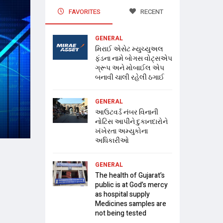
FAVORITES
RECENT
GENERAL
મિરાઈ એસેટ મ્યુચ્યુઅલ
ફંડના નામે બોગસ વોટ્સએપ
ગ્રૂપ અને મોબાઈલ એપ
બનાવી ચાલી રહેલી ઠગાઈ
GENERAL
આઉટવર્ડ નંબર વિનાની
નોટિસ આપીને દુકાનદારોને
ખંખેરતા અમ્યુકોના
અધિકારીઓ
GENERAL
The health of Gujarat’s
public is at God’s mercy
as hospital supply
Medicines samples are
not being tested