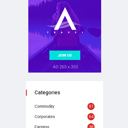
Categories
Commodity
97
Corporates
64
Farming
38