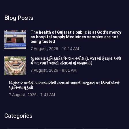
Blog Posts
The health of Gujarat’s public is at God’s mercy
as hospital supply Medicines samples are not
being tested
7 August, 2026 - 10:14 AM
શું સરકાર યુનિફાઈડ પેન્શન સ્કીમ (UPS) માં ફેરફાર કરશે
કે બદલશે? જાણો સંસદમાં શું જણાવાયું
7 August, 2026 - 8:01 AM
ડિફોલ્ટર પાસેથી બળજબરીથી કરવામાં આવતી વસૂલાત પર રિઝર્વ બેન્કે
પ્રતિબંધ મૂક્યો
7 August, 2026 - 7:41 AM
Categories