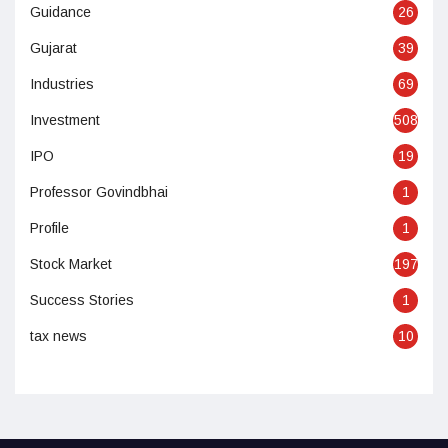
Guidance
26
Gujarat
39
Industries
69
Investment
508
IPO
19
Professor Govindbhai
1
Profile
1
Stock Market
197
Success Stories
1
tax news
10