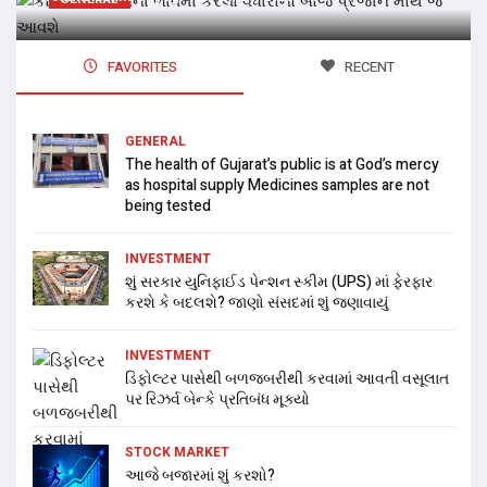
FAVORITES
RECENT
GENERAL
The health of Gujarat’s public is at God’s mercy
as hospital supply Medicines samples are not
being tested
INVESTMENT
શું સરકાર યુનિફાઈડ પેન્શન સ્કીમ (UPS) માં ફેરફાર
કરશે કે બદલશે? જાણો સંસદમાં શું જણાવાયું
INVESTMENT
ડિફોલ્ટર પાસેથી બળજબરીથી કરવામાં આવતી વસૂલાત
પર રિઝર્વ બેન્કે પ્રતિબંધ મૂક્યો
STOCK MARKET
આજે બજારમાં શું કરશો?