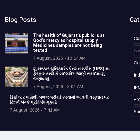
Blog Posts
Cat
The health of Gujarat’s public is at
Co
God’s mercy as hospital supply
Medicines samples are not being
tested
Fa
7 August, 2026 - 10:14 AM
Gu
શું સરકાર યુનિફાઈડ પેન્શન સ્કીમ (UPS) માં
ફેરફાર કરશે કે બદલશે? જાણો સંસદમાં શું
Ind
જણાવાયું
7 August, 2026 - 8:01 AM
IP
ડિફોલ્ટર પાસેથી બળજબરીથી કરવામાં આવતી વસૂલાત પર
Pro
રિઝર્વ બેન્કે પ્રતિબંધ મૂક્યો
7 August, 2026 - 7:41 AM
Su