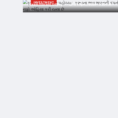
INVESTMENT
Team Vibrant Udyog
30 April, 2026 - 9:18 AM