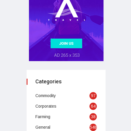
Categories
Commodity
97
Corporates
64
Farming
38
General
548