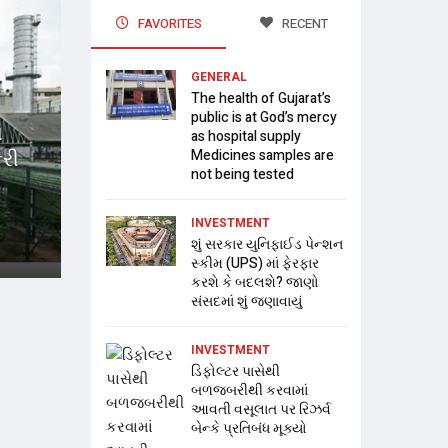
FAVORITES
RECENT
GENERAL
The health of Gujarat’s
public is at God’s mercy
ા
as hospital supply
કરી
Medicines samples are
not being tested
INVESTMENT
શું સરકાર યુનિફાઈડ પેન્શન
સ્કીમ (UPS) માં ફેરફાર
કરશે કે બદલશે? જાણો
સંસદમાં શું જણાવાયું
INVESTMENT
ડિફોલ્ટર પાસેથી
બળજબરીથી કરવામાં
આવતી વસૂલાત પર રિઝર્વ
બેન્કે પ્રતિબંધ મૂક્યો