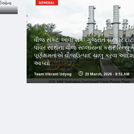
GENERAL
વીજ સંકટ આવી શકેઃ ગુજરાત સરકારે ટાટ
પાવર સાથેના વીજ સપ્લાયના કરાર રિન્યુ 
પૂર્ણક્ષમતાએ વીજઉત્પાદ ચાલુ કરવા આદેશ
આપ્યો
Team Vibrant Udyog
23 March, 2026 - 8:51 AM