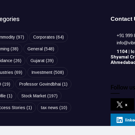
egories
Contact
+91 999 
mmodity
(97)
Corporates
(64)
info@vib
rming
(38)
General
(548)
1104 | Ic
Shyamal Cro
idance
(26)
Gujarat
(39)
Ahmedabad,
ustries
(69)
Investment
(508)
O
(19)
Professor Govindbhai
(1)
Follow us
file
(1)
Stock Market
(197)
x
ccess Stories
(1)
tax news
(10)
linke