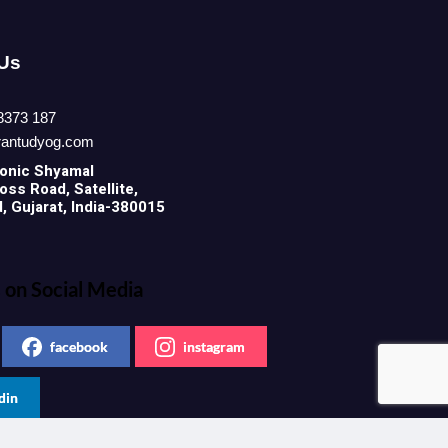
 Us
8373 187
rantudyog.com
onic
Shyamal
ss Road, Satellite,
 Gujarat, India-380015
 on Social Media
facebook
instagram
din