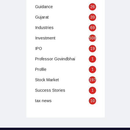
Guidance
26
Gujarat
39
Industries
69
Investment
508
IPO
19
Professor Govindbhai
1
Profile
1
Stock Market
197
Success Stories
1
tax news
10