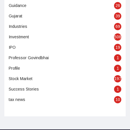
Guidance
26
Gujarat
39
Industries
69
Investment
508
IPO
19
Professor Govindbhai
1
Profile
1
Stock Market
197
Success Stories
1
tax news
10