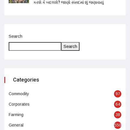
કરશે કે બદલશે? જાણો સંસદમાં શું જણાવાયું
Search
Search
Categories
Commodity
97
Corporates
64
Farming
38
General
550