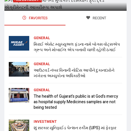
FAVORITES
RECENT
GENERAL
મિરાઈ એસેટ મ્યુચ્યુઅલ ફંડના નામે બોગસ વોટ્સએપ
ગ્રૂપ અને મોબાઈલ એપ બનાવી ચાલી રહેલી ઠગાઈ
GENERAL
આઉટવર્ડ નંબર વિનાની નોટિસ આપીને દુકાનદારોને
ખંખેરતા અમ્યુકોના અધિકારીઓ
GENERAL
The health of Gujarat’s public is at God’s mercy
as hospital supply Medicines samples are not
being tested
INVESTMENT
શું સરકાર યુનિફાઈડ પેન્શન સ્કીમ (UPS) માં ફેરફાર