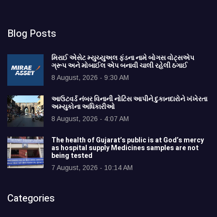
Blog Posts
મિરાઈ એસેટ મ્યુચ્યુઅલ ફંડના નામે બોગસ વોટ્સએપ
ગ્રૂપ અને મોબાઈલ એપ બનાવી ચાલી રહેલી ઠગાઈ
8 August, 2026 - 9:30 AM
આઉટવર્ડ નંબર વિનાની નોટિસ આપીને દુકાનદારોને ખંખેરતા
અમ્યુકોના અધિકારીઓ
8 August, 2026 - 4:07 AM
The health of Gujarat’s public is at God’s mercy
as hospital supply Medicines samples are not
being tested
7 August, 2026 - 10:14 AM
Categories