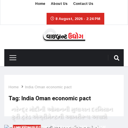
Home
About Us
Contact Us
8 August, 2026 - 2:24 PM
Home
India Oman economic pact
Tag:
India Oman economic pact
નરેન્દ્ર મોદીની ઓમાનની મુલાકાત દરમિયાન
ફ્રી ટ્રેડ એગ્રીમેન્ટની આખરીરૂપ અપાશે
Team Vibrant Udyog
9 December, 2025 - 11:54 AM
INVESTMENT