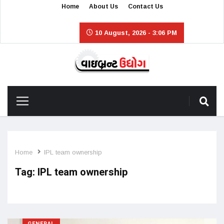
Home
About Us
Contact Us
10 August, 2026 - 3:06 PM
Home
IPL team ownership
Tag:
IPL team ownership
GENERAL