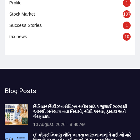
Profile
1
Stock Market
197
Success Stories
1
tax news
10
Blog Posts
સિનિયર સિટીઝન સેવિંગ્સ સ્કીમ માટે ૧ જુલાઈ ૨૦૨૬થી
અમલી બનેલા ૫ નવા નિયમો, સીધી અસર, ફાયદા અને
ગેરફાયદા
10 August, 2026 - 8:40 AM
ઈ-કોમર્સ નિકાસ નીતિ આવતા ભારતના નાના વેપારીઓ માટે