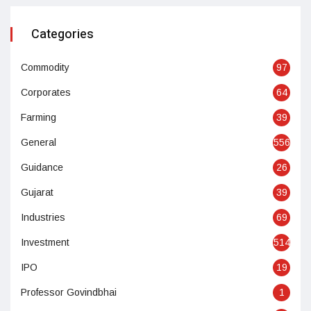
Categories
Commodity
97
Corporates
64
Farming
39
General
556
Guidance
26
Gujarat
39
Industries
69
Investment
514
IPO
19
Professor Govindbhai
1