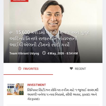
રૂ. 15,600 કરોડમાં લક્ષ્મી મિત્તલ અને પુત્ર
આદિત્ય મિત્તલે રાજસ્થાન રોયલ્સની
આઈપીએલની ટીમનો સોદો કર્યો
Team Vibrant Udyog
4 May, 2026 - 8:54 AM
FAVORITES
RECENT
INVESTMENT
સિનિયર સિટીઝન સેવિંગ્સ સ્કીમ માટે ૧ જુલાઈ ૨૦૨૬થી
અમલી બનેલા ૫ નવા નિયમો, સીધી અસર, ફાયદા અને
ગેરફાયદા