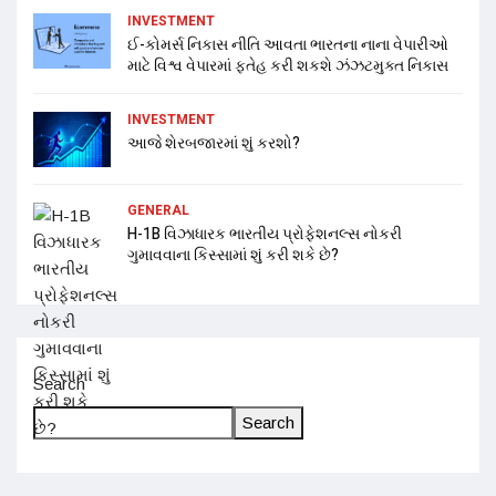
INVESTMENT
ઈ-કોમર્સ નિકાસ નીતિ આવતા ભારતના નાના વેપારીઓ
માટે વિશ્વ વેપારમાં ફતેહ કરી શકશે ઝંઝટમુક્ત નિકાસ
INVESTMENT
આજે શેરબજારમાં શું કરશો?
GENERAL
H-1B વિઝાધારક ભારતીય પ્રોફેશનલ્સ નોકરી
ગુમાવવાના કિસ્સામાં શું કરી શકે છે?
Search
Search