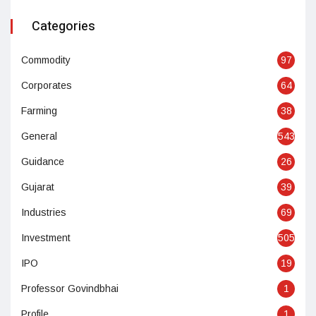
Categories
Commodity
97
Corporates
64
Farming
38
General
543
Guidance
26
Gujarat
39
Industries
69
Investment
505
IPO
19
Professor Govindbhai
1
Profile
1