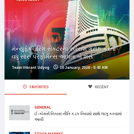
મેન્યુફેક્ચરિંગ સેક્ટરના સરેરાશ ગ્રોથ કરતાં
વધુ સારુ પરફોર્મન્સ આપતા બે શેર્સ
Team Vibrant Udyog
10 January, 2026 - 5:43 AM
FAVORITES
RECENT
GENERAL
ઈ-કોમર્સ નિકાસ નીતિ કડક નિયમો સાથે લાગુ કરવામાં
આવી
STOCK MARKET