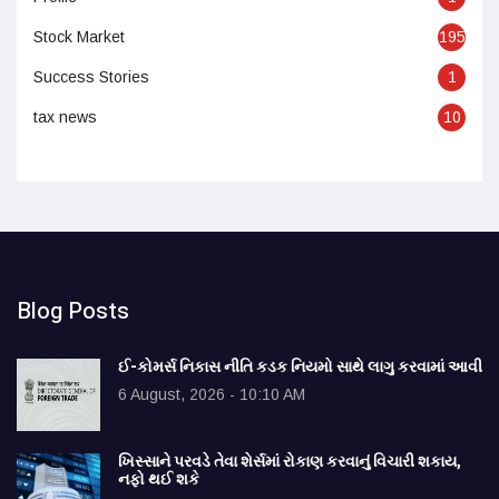
Stock Market
195
Success Stories
1
tax news
10
Blog Posts
ઈ-કોમર્સ નિકાસ નીતિ કડક નિયમો સાથે લાગુ કરવામાં આવી
6 August, 2026 - 10:10 AM
ખિસ્સાને પરવડે તેવા શેર્સમાં રોકાણ કરવાનું વિચારી શકાય,
નફો થઈ શકે