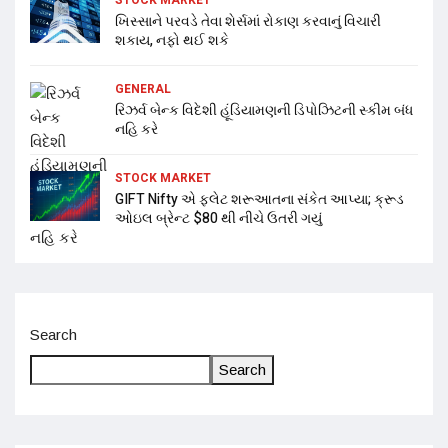
ખિસ્સાને પરવડે તેવા શેર્સમાં રોકાણ કરવાનું વિચારી
શકાય, નફો થઈ શકે
GENERAL
રિઝર્વ બેન્ક વિદેશી હૂંડિયામણની ડિપોઝિટની સ્કીમ બંધ
નહિ કરે
STOCK MARKET
GIFT Nifty એ ફ્લેટ શરૂઆતના સંકેત આપ્યા; ક્રૂડ
ઓઇલ બ્રેન્ટ $80 થી નીચે ઉતરી ગયું
Search
Search