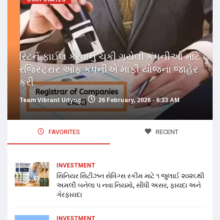
રિટર્ન ફાઈલ કરવાનું ચૂકી ગયેલી કંપનીઓ માટે
રજિસ્ટ્રાર ઓફ કંપનીએ માફી યોજના જાહેર
કરી
Team Vibrant Udyog
26 February, 2026 - 6:33 AM
FAVORITES
RECENT
INVESTMENT
સિનિયર સિટીઝન સેવિંગ્સ સ્કીમ માટે ૧ જુલાઈ ૨૦૨૬થી
અમલી બનેલા ૫ નવા નિયમો, સીધી અસર, ફાયદા અને
ગેરફાયદા
INVESTMENT