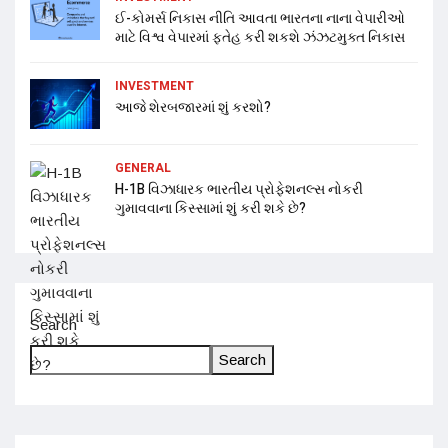
ઈ-કોમર્સ નિકાસ નીતિ આવતા ભારતના નાના વેપારીઓ
માટે વિશ્વ વેપારમાં ફતેહ કરી શકશે ઝંઝટમુક્ત નિકાસ
INVESTMENT
આજે શેરબજારમાં શું કરશો?
GENERAL
H-1B વિઝાધારક ભારતીય પ્રોફેશનલ્સ નોકરી
ગુમાવવાના કિસ્સામાં શું કરી શકે છે?
Search
Search