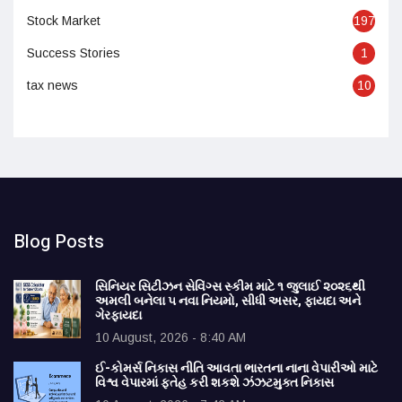
Stock Market
197
Success Stories
1
tax news
10
Blog Posts
સિનિયર સિટીઝન સેવિંગ્સ સ્કીમ માટે ૧ જુલાઈ ૨૦૨૬થી
અમલી બનેલા ૫ નવા નિયમો, સીધી અસર, ફાયદા અને
ગેરફાયદા
10 August, 2026 - 8:40 AM
ઈ-કોમર્સ નિકાસ નીતિ આવતા ભારતના નાના વેપારીઓ માટે
વિશ્વ વેપારમાં ફતેહ કરી શકશે ઝંઝટમુક્ત નિકાસ