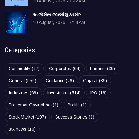
10 August, 2026 - 7:42 AM
આજે શેરબજારમાં શું કરશો?
10 August, 2026 - 7:14 AM
Categories
Commodity
(97)
Corporates
(64)
Farming
(39)
General
(556)
Guidance
(26)
Gujarat
(39)
Industries
(69)
Investment
(514)
IPO
(19)
Professor Govindbhai
(1)
Profile
(1)
Stock Market
(197)
Success Stories
(1)
tax news
(10)