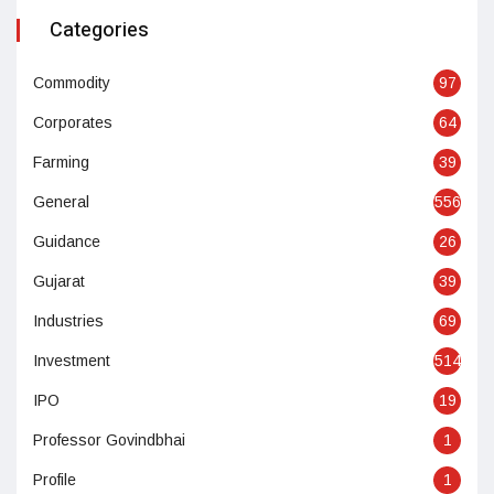
Categories
Commodity
97
Corporates
64
Farming
39
General
556
Guidance
26
Gujarat
39
Industries
69
Investment
514
IPO
19
Professor Govindbhai
1
Profile
1