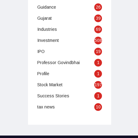
Guidance
26
Gujarat
39
Industries
69
Investment
508
IPO
19
Professor Govindbhai
1
Profile
1
Stock Market
197
Success Stories
1
tax news
10