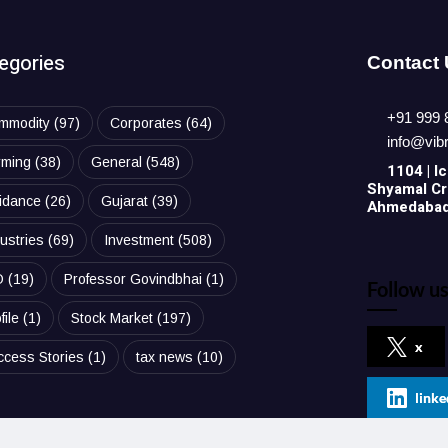
egories
Contact
+91 999 
mmodity
(97)
Corporates
(64)
info@vib
rming
(38)
General
(548)
1104 | Ic
Shyamal Cro
idance
(26)
Gujarat
(39)
Ahmedabad,
ustries
(69)
Investment
(508)
O
(19)
Professor Govindbhai
(1)
Follow us
file
(1)
Stock Market
(197)
x
ccess Stories
(1)
tax news
(10)
linke