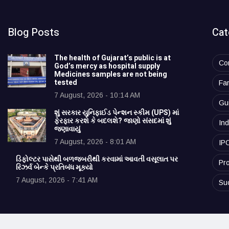
Blog Posts
Cat
The health of Gujarat’s public is at
Co
God’s mercy as hospital supply
Medicines samples are not being
tested
Fa
7 August, 2026 - 10:14 AM
Gu
શું સરકાર યુનિફાઈડ પેન્શન સ્કીમ (UPS) માં
ફેરફાર કરશે કે બદલશે? જાણો સંસદમાં શું
Ind
જણાવાયું
7 August, 2026 - 8:01 AM
IP
ડિફોલ્ટર પાસેથી બળજબરીથી કરવામાં આવતી વસૂલાત પર
Pro
રિઝર્વ બેન્કે પ્રતિબંધ મૂક્યો
7 August, 2026 - 7:41 AM
Su