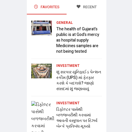
FAVORITES
RECENT
GENERAL
The health of Gujarat’s
public is at God’s mercy
as hospital supply
Medicines samples are
not being tested
INVESTMENT
શું સરકાર યુનિફાઈડ પેન્શન
સ્કીમ (UPS) માં ફેરફાર
કરશે કે બદલશે? જાણો
સંસદમાં શું જણાવાયું
INVESTMENT
ડિફોલ્ટર પાસેથી
બળજબરીથી કરવામાં
આવતી વસૂલાત પર રિઝર્વ
બેન્કે પ્રતિબંધ મૂક્યો