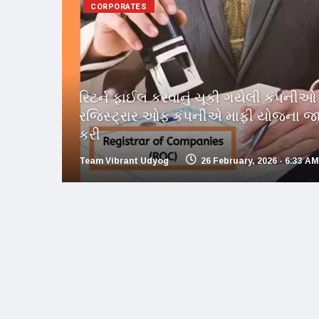
CORPORATES
રિટર્ન ફાઈલ કરવાનું ચૂકી ગયેલી કંપનીઓ 
રજિસ્ટ્રાર ઓફ કંપનીએ માફી યોજના જા
કરી
Team Vibrant Udyog
26 February, 2026 - 6:33 AM