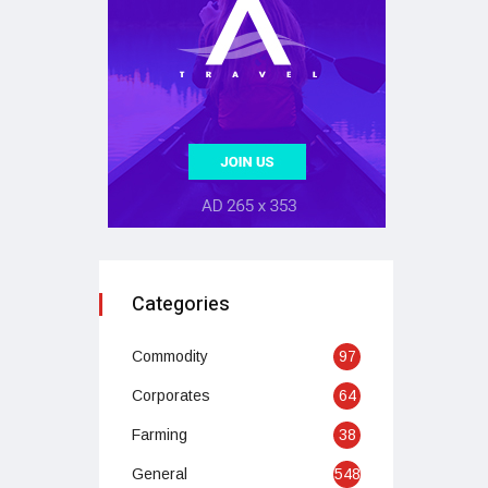
Categories
Commodity
97
Corporates
64
Farming
38
General
548