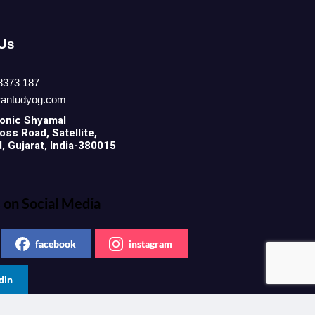
 Us
8373 187
rantudyog.com
onic
Shyamal
ss Road, Satellite,
 Gujarat, India-380015
 on Social Media
facebook
instagram
din