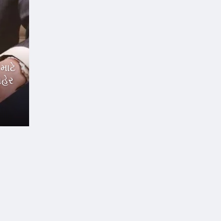
માટે
હેર