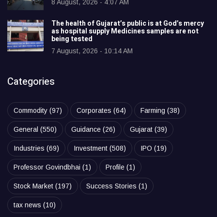
8 August, 2026 - 4:07 AM
The health of Gujarat’s public is at God’s mercy
as hospital supply Medicines samples are not
being tested
7 August, 2026 - 10:14 AM
Categories
Commodity
(97)
Corporates
(64)
Farming
(38)
General
(550)
Guidance
(26)
Gujarat
(39)
Industries
(69)
Investment
(508)
IPO
(19)
Professor Govindbhai
(1)
Profile
(1)
Stock Market
(197)
Success Stories
(1)
tax news
(10)