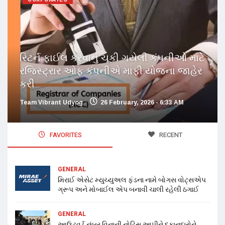
રિટર્ન ફાઈલ કરવાનું ચૂકી ગયેલી કંપનીઓ માટે
રજિસ્ટ્રાર ઓફ કંપનીએ માફી યોજના જાહેર
કરી
Team Vibrant Udyog
26 February, 2026 - 6:33 AM
FAVORITES
RECENT
GENERAL
મિરાઈ એસેટ મ્યુચ્યુઅલ ફંડના નામે બોગસ વોટ્સએપ
ગ્રૂપ અને મોબાઈલ એપ બનાવી ચાલી રહેલી ઠગાઈ
GENERAL
આઉટવર્ડ નંબર વિનાની નોટિસ આપીને દુકાનદારોને