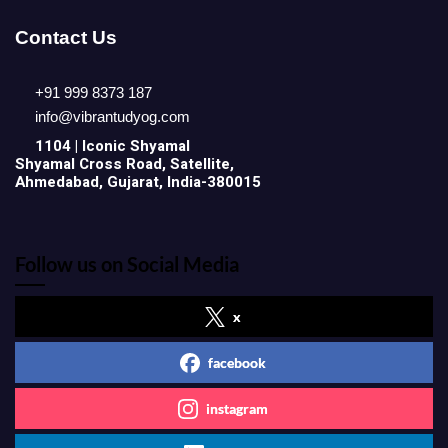
Contact Us
+91 999 8373 187
info@vibrantudyog.com
1104 | Iconic
Shyamal
Shyamal Cross Road, Satellite,
Ahmedabad, Gujarat, India-380015
Follow us on Social Media
x
facebook
instagram