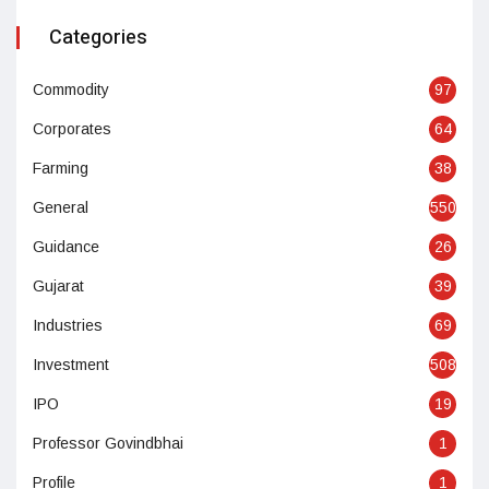
Categories
Commodity
97
Corporates
64
Farming
38
General
550
Guidance
26
Gujarat
39
Industries
69
Investment
508
IPO
19
Professor Govindbhai
1
Profile
1