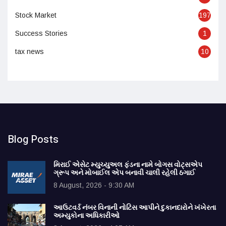
Stock Market
197
Success Stories
1
tax news
10
Blog Posts
મિરાઈ એસેટ મ્યુચ્યુઅલ ફંડના નામે બોગસ વોટ્સએપ
ગ્રૂપ અને મોબાઈલ એપ બનાવી ચાલી રહેલી ઠગાઈ
8 August, 2026 - 9:30 AM
આઉટવર્ડ નંબર વિનાની નોટિસ આપીને દુકાનદારોને ખંખેરતા
અમ્યુકોના અધિકારીઓ