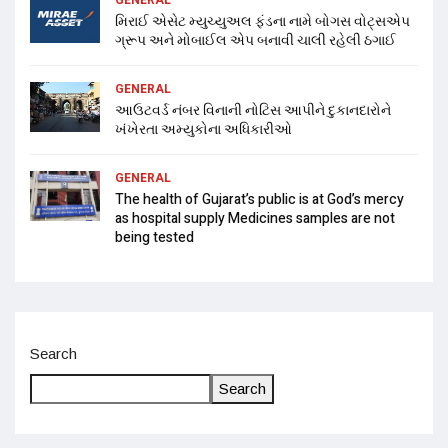
મિરાઈ એસેટ મ્યુચ્યુઅલ ફંડના નામે બોગસ વોટ્સએપ
ગ્રૂપ અને મોબાઈલ એપ બનાવી ચાલી રહેલી ઠગાઈ
GENERAL
આઉટવર્ડ નંબર વિનાની નોટિસ આપીને દુકાનદારોને
ખંખેરતા અમ્યુકોના અધિકારીઓ
GENERAL
The health of Gujarat’s public is at God’s mercy
as hospital supply Medicines samples are not
being tested
Search
Search