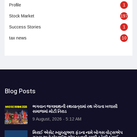
Profile
1
Stock Market
197
Success Stories
1
tax news
10
Blog Posts
ભગવાન જગન્નાથની રથયાત્રામાં રથ ખેંચતા ખલાસી
સમાજમાં મોટી તિરાડ
9 August, 2026 - 5:12 AM
મિરાઈ એસેટ મ્યુચ્યુઅલ ફંડના નામે બોગસ વોટ્સએપ