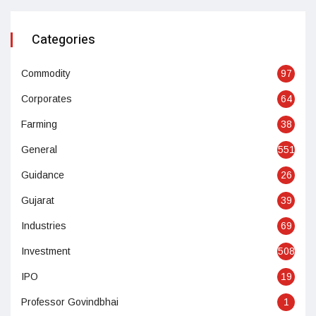
Categories
Commodity
97
Corporates
64
Farming
38
General
551
Guidance
26
Gujarat
39
Industries
69
Investment
508
IPO
19
Professor Govindbhai
1