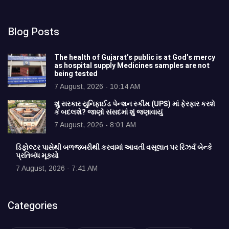
Blog Posts
The health of Gujarat’s public is at God’s mercy
as hospital supply Medicines samples are not
being tested
7 August, 2026 - 10:14 AM
શું સરકાર યુનિફાઈડ પેન્શન સ્કીમ (UPS) માં ફેરફાર કરશે
કે બદલશે? જાણો સંસદમાં શું જણાવાયું
7 August, 2026 - 8:01 AM
ડિફોલ્ટર પાસેથી બળજબરીથી કરવામાં આવતી વસૂલાત પર રિઝર્વ બેન્કે
પ્રતિબંધ મૂક્યો
7 August, 2026 - 7:41 AM
Categories