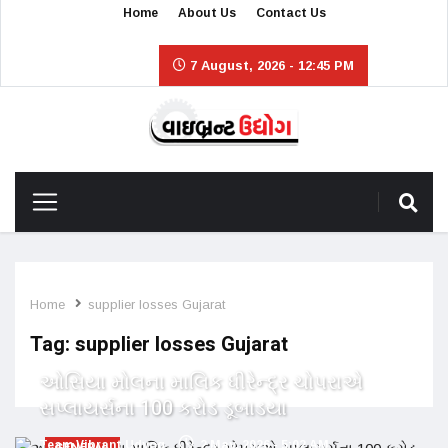
Home
About Us
Contact Us
7 August, 2026 - 12:45 PM
Home
supplier losses Gujarat
Tag:
supplier losses Gujarat
ઓસિયા મોલના માલિક ધીરેન્દ્ર ચોપરાએ
સપ્લાયર્સના 100 કરોડ ડૂબાડયા
Team Vibrant Udyog
2 May, 2026 - 5:02 AM
GENERAL