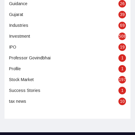
Guidance
26
Gujarat
39
Industries
69
Investment
508
IPO
19
Professor Govindbhai
1
Profile
1
Stock Market
197
Success Stories
1
tax news
10