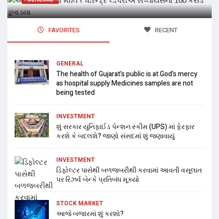
FAVORITES
RECENT
GENERAL
The health of Gujarat’s public is at God’s mercy
as hospital supply Medicines samples are not
being tested
INVESTMENT
શું સરકાર યુનિફાઈડ પેન્શન સ્કીમ (UPS) માં ફેરફાર
કરશે કે બદલશે? જાણો સંસદમાં શું જણાવાયું
INVESTMENT
ડિફોલ્ટર પાસેથી બળજબરીથી કરવામાં આવતી વસૂલાત
પર રિઝર્વ બેન્કે પ્રતિબંધ મૂક્યો
STOCK MARKET
આજે બજારમાં શું કરશો?