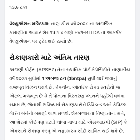
૧૩.૯ ટકા
વેલ્યુએશન મલ્ટિપલ:
નાણાકીય વર્ષ ૨૦૨૮ ના અંદાજિત
કમાણીના આધારે શેર ૧૫.૧-x ગણો EV/EBITDA ના આકર્ષક
વેલ્યુએશન પર ટ્રેડ થઈ રહ્યો છે
.
રોકાણકારો માટે અંતિમ તારણ
અદાણી પોર્ટ્સ (APSEZ) તેના સ્થાનિક પોર્ટ કેપેસિટીને નાણાકીય
વર્ષ ૨૦૩૧ સુધીમાં
૧ અબજ ટન (1bntpa)
સુધી લઈ જવાનું
મજબૂત વિઝન ધરાવે છે
. કંપનીના આંતરિક રોકડ સ્ત્રોતો જ
એટલા મજબૂત છે કે તે પોતાના વિસ્તરણ પ્લાનને પહોંચી વળવા
સક્ષમ છે, જેનાથી ભવિષ્યમાં રોકાણકારોને ડિવિડન્ડ અને કેપિટલ
ગેઈન બંનેનો બમણો લાભ મળશે
. શેરબજારના નિષ્ણાતોના મતે,
આ શેરમાં કોઈપણ ઘટાડે લાંબા ગાળા માટે એસઆઈપી (SIP) કે
એકસાથે રોકાણ કરવું એ નફાકારક સોદો સાબિત થઈ શકે છે
.