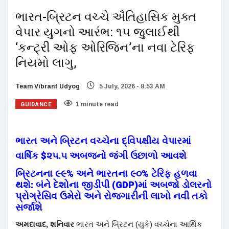
ભારત-બ્રિટન વચ્ચે ઐતિહાસિક મુક્ત
વેપાર યુગનો આરંભ: ૧૫ જુલાઈથી
‘કન્ટ્રી ઓફ ઓરિજિન’ના નવા ટેરિફ
નિયમો લાગુ,
Team Vibrant Udyog
5 July, 2026 - 8:53 AM
GUIDANCE
1 minute read
ભારત અને બ્રિટન વચ્ચેના દ્વિપક્ષીય વેપારમાં
વાર્ષિક $૨૫.૫ અબજનો જંગી ઉછાળો આવશે
બ્રિટનના ૯૯% અને ભારતના ૯૦% ટેરિફ હળવા
થશે: બંને દેશોના જીડીપી (GDP)માં અબજો ડોલરનો
પ્રોગ્રેસિવ ઉમેરો અને રોજગારીની લાખો નવી તકો
સર્જાશે
અમદાવાદ, શનિવાર
ભારત અને બ્રિટન (યુકે) વચ્ચેના આર્થિક