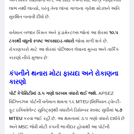
લાભ નથી લાવ્યો, પરંતુ તેના લાંબા ગાળાના ગ્રોથ મોડલને અતિ
સુરક્ષિત બનાવી દીધો છે
.
વર્તમાન બજાર કિંમત અને ફંડામેન્ટલ્સ જોતાં આ શેરમાં
૧૦.૫
ટકાથી વધુનો સ્પષ્ટ અપસાઇડ-વધારો
જોવા મળી શકે છે
.
રોકાણકારો માટે આ શેરમાં પોઝિશન લેવાના મુખ્ય અને તાર્કિક
કારણો નીચે મુજબ છે:
કંપનીને થનારા મોટા ફાયદા અને રોકાણના
કારણો
પોર્ટ કેપેસિટીમાં ૩.૫ ગણો ધરખમ વધારો થઈ જશે.
APSEZ
વિઝિનઝમ પોર્ટની વર્તમાન ક્ષમતા ૧.૬ MTEU (મિલિયન ટ્વેન્ટી-
ફૂટ ઇક્વિવેલેન્ટ યુનિટ્સ)થી વધારીને ડિસેમ્બર ૨૦૨૮ સુધીમાં
૫.૭
MTEU
કરવા જઈ રહી છે
. આ ક્ષમતામાં ૩.૫ ગણો વધારો દર્શાવે છે
અને MSC જેવી મોટી કંપની ભાગીદાર હોવાથી આ પોર્ટની