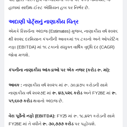
હાલમાં સાઉથ-ઈસ્ટ એશિયન હબ પર નિર્ભર છે
.
અદાણી પોર્ટ્સનું નાણાકીય ચિત્ર
એમકે રિસર્ચના અંદાજ (Estimates) મુજબ, નાણાકીય વર્ષ ૨૦૨૬
થી ૨૦૨૮ દરમિયાન કંપનીની આવકમાં ૧૫ ટકાનો અને ઓપરેટિંગ
નફા (EBITDA) માં ૧૬ ટકાનો સંયુક્ત વાર્ષિક વૃદ્ધિ દર (CAGR)
જોવા મળશે
.
કંપનીના નાણાકીય આંકડાઓ પર એક નજર (કરોડ રૂ. માં):
આવક :
નાણાકીય વર્ષ ૨૦૨૫ માં રૂ. ૩૦,૪૭૫ કરોડની સામે
નાણાકીય વર્ષ ૨૦૨૭E માં
રૂ. ૪૩,૫૨૬ કરોડ
અને FY28E માં
રૂ.
૫૧,૬૦૭ કરોડ
થવાનો અંદાજ છે
.
વેરા પૂર્વેનો નફો (EBITDA):
FY25 માં રૂ. ૧૮,૪૨૧ કરોડની સામે
FY28E માં તે વધીને
રૂ. ૩૦,૭૭૭ કરોડ
પર પહોંચશે
.