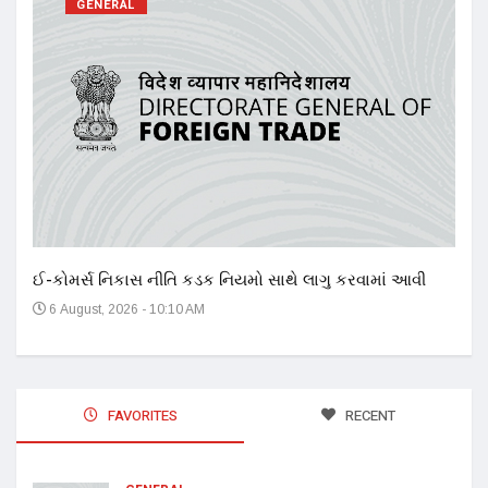
GENERAL
17 ન
અને 
14
ઈ-કોમર્સ નિકાસ નીતિ કડક નિયમો સાથે લાગુ કરવામાં આવી
6 August, 2026 - 10:10 AM
FAVORITES
RECENT