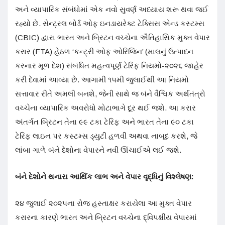
અને વ્યાપારિક સંબંધોમાં એક નવો સુવર્ણ અધ્યાય શરૂ થવા જઈ
રહ્યો છે. સેન્ટ્રલ બોર્ડ ઓફ ઇનડાયરેક્ટ ટેક્સિસ એન્ડ કસ્ટમ્સ
(CBIC) દ્વારા ભારત અને બ્રિટન વચ્ચેના ઐતિહાસિક મુક્ત વેપાર
કરાર (FTA) હેઠળ ‘કન્ટ્રી ઓફ ઓરિજિન’ (માલનું ઉત્પાદન
કરનાર મૂળ દેશ) સંબંધિત મહત્વપૂર્ણ ટેરિફ નિયમો-૨૦૨૬ જાહેર
કરી દેવામાં આવ્યા છે. આગામી ૧૫મી જુલાઈથી આ નિયમો
સત્તાવાર રીતે અમલી બનશે, જેની સાથે જ બંને વૈશ્વિક અર્થતંત્રો
વચ્ચેના વ્યાપારિક અવરોધો મોટાભાગે દૂર થઈ જશે. આ કરાર
અંતર્ગત બ્રિટન તેના ૯૯ ટકા ટેરિફ અને ભારત તેના ૯૦ ટકા
ટેરિફ લાઇન પર કસ્ટમ્સ ડ્યુટી હળવી અથવા નાબૂદ કરશે, જે
લાંબા ગાળે બંને દેશોના વેપારને નવી ઊંચાઈએ લઈ જશે.
બંને દેશોને થનારા આર્થિક લાભ અને વેપાર વૃદ્ધિનું વિશ્લેષણ:
૨૪ જુલાઈ ૨૦૨૫ના રોજ હસ્તાક્ષર કરાયેલા આ મુક્ત વેપાર
કરારના કારણે ભારત અને બ્રિટન વચ્ચેના દ્વિપક્ષીય વેપારમાં