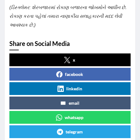
(ડિસ્ક્લેમર: શેરબજારમાં રોકાણ બજારના જોખમોને આધીન છે.
રોકાણ કરતા પહેલાં તમારા નાણાકીય સલાહકારની મદદ લેવી
આવશ્યક છે.)
Share on Social Media
x
facebook
linkedin
email
whatsapp
telegram