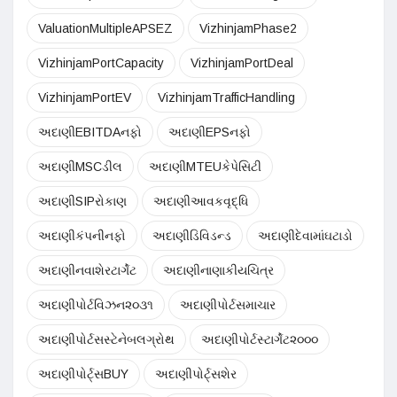
ValuationMultipleAPSEZ
VizhinjamPhase2
VizhinjamPortCapacity
VizhinjamPortDeal
VizhinjamPortEV
VizhinjamTrafficHandling
અદાણીEBITDAનફો
અદાણીEPSનફો
અદાણીMSCડીલ
અદાણીMTEUકેપેસિટી
અદાણીSIPરોકાણ
અદાણીઆવકવૃદ્ધિ
અદાણીકંપનીનફો
અદાણીડિવિડન્ડ
અદાણીદેવામાંઘટાડો
અદાણીનવાશેરટાર્ગેટ
અદાણીનાણાકીયચિત્ર
અદાણીપોર્ટવિઝન૨૦૩૧
અદાણીપોર્ટસમાચાર
અદાણીપોર્ટસસ્ટેનેબલગ્રોથ
અદાણીપોર્ટસ્ટાર્ગેટ૨૦૦૦
અદાણીપોર્ટ્સBUY
અદાણીપોર્ટ્સશેર