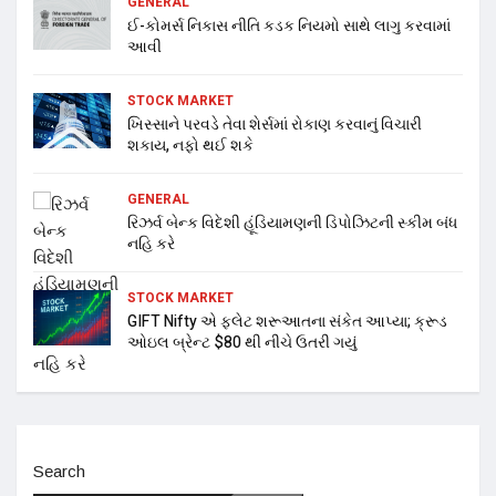
GENERAL
ઈ-કોમર્સ નિકાસ નીતિ કડક નિયમો સાથે લાગુ કરવામાં
આવી
STOCK MARKET
ખિસ્સાને પરવડે તેવા શેર્સમાં રોકાણ કરવાનું વિચારી
શકાય, નફો થઈ શકે
GENERAL
રિઝર્વ બેન્ક વિદેશી હૂંડિયામણની ડિપોઝિટની સ્કીમ બંધ
નહિ કરે
STOCK MARKET
GIFT Nifty એ ફ્લેટ શરૂઆતના સંકેત આપ્યા; ક્રૂડ
ઓઇલ બ્રેન્ટ $80 થી નીચે ઉતરી ગયું
Search