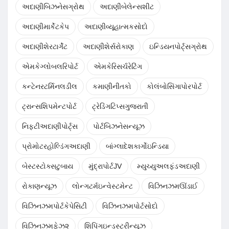
અદાણીબિઝનેસગ્રોથ
અદાણીબેલેન્સશીટ
અદાણીમાર્કેટકેપ
અદાણીવ્યૂહાત્મકસોદો
અદાણીશેરટાર્ગેટ
અદાણીશેર્સરોકાણ
ઇન્ડિયનપોર્ટ્સગ્રોથ
એમકેગ્લોબલરિપોર્ટ
એમકેરિસર્ચરેટિંગ
કન્ટેનરટર્મિનલડીલ
કમાણીનીતકો
કોલંબોસિંગાપોરપોર્ટ
ટ્રાન્સશિપમેન્ટપોર્ટ
ટ્રેડિંગટિપ્સગુજરાતી
નિફ્ટીઅદાણીપોર્ટ્સ
પોર્ટબિઝનેસન્યૂઝ
પ્રોમોટરહોલ્ડિંગઅદાણી
બાંગ્લાદેશકાર્ગોઇન્ડિયા
બેસ્ટસ્ટોક્સટુબાય
મુંદ્રાપોર્ટJV
મ્યુચ્યુઅલફંડઅદાણી
રોકાણન્યૂઝ
લોન્ગટર્મઇન્વેસ્ટમેન્ટ
વિઝિનઝમઊંડાઈ
વિઝિનઝમપોર્ટકેપેસિટી
વિઝિનઝમપોર્ટસોદો
વિઝિનઝમફેઝ૨
શિપિંગઇન્ડસ્ટ્રીન્યૂઝ