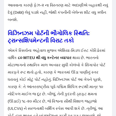
આવવાના કારણે ફેઝ-૨ ના વિસ્તરણ માટે અદાણીએ બહારથી નવું
દેવું (Debt) લેવું પડશે નહીં, જેથી કંપનીની બેલેન્સ શીટ વધુ ક્લીન
બનશે
.
વિઝિનઝમ પોર્ટની ભૌગોલિક સ્થિતિ:
ટ્રાન્સશિપમેન્ટની વિરાટ તકો
એમકે રિસર્ચના અહેવાલ મુજબ એશિયા-મિડલ ઈસ્ટ કોરિડોરમાં
વાર્ષિક
૮૦ MTEU થી વધુ કન્ટેનર વ્યાપાર
થાય છે
. ભારતનો
મોટાભાગનો સ્થાનિક માલ અત્યાર સુધી કોલંબો કે સિંગાપોર પોર્ટ
મારફતે રૂટ થતો હતો, કારણ કે ભારતમાં ઊંડા પાણીનું સ્તર
ધરાવતું કોઈ મોટું પોર્ટ નહોતું
.
વિઝિનઝમ પોર્ટ આ ગેપને પૂરશે,
કારણ કે: તે આંતરરાષ્ટ્રીય પૂર્વ-પશ્ચિમ શિપિંગ રૂટથી માત્ર ૧૦
નોટિકલ માઈલ જ દૂર છે
. બીજું, તેની કુદરતી ડ્રાફ્ટ ક્ષમતા
(ઊંડાઈ) ૧૮-૨૦ મીટર છે, જે વિશ્વના સૌથી વિશાળ જહાજો
(ULCVs) ને સરળતાથી બર્થિંગ સ્પેસ આપી શકે છે
. ત્રીજું, આ
પોર્ટ દ્વારા ભારત હવે બાંગ્લાદેશના કાર્ગો પર પકડ જમાવશે, જે