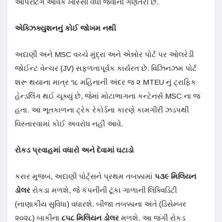
ઓપરેટિંગ આવક ખાસ્સી વધી જવાની ગણતરી છે.
એક્ઝિક્યુશનનું કોઈ જોખમ નથી
અદાણી અને MSC વચ્ચે મુંદ્રા અને એન્નોર પોર્ટ પર ઓલરેડી
જોઈન્ટ વેન્ચર (JV) સફળતાપૂર્વક કાર્યરત છે
. વિઝિનઝમ પોર્ટ
શરૂ થયાના માત્ર ૧૮ મહિનાની અંદર જ ૨ MTEU નું ટ્રાફિક
હેન્ડલિંગ થઈ ચૂક્યું છે, જેમાં મોટાભાગના કન્ટેનર્સ MSC ના જ
હતા
. આ ભૂતકાળના ટ્રેક રેકોર્ડના કારણે કામગીરી ઝડપથી
વિસ્તારવામાં કોઈ અવરોધ નહીં આવે
.
રોકડ પ્રવાહમાં વધારો અને દેવામાં ઘટાડો
કરાર મુજબ, અદાણી પોર્ટ્સને પ્રથમ તબક્કામાં
૫૩૯ મિલિયન
ડોલર
રોકડા મળશે, જે કંપનીની ટૂંકા ગાળાની લિક્વિડિટી
(નાણાકીય સુવિધા) વધારશે
. બીજા તબક્કાના અંતે (ડિસેમ્બર
૨૦૨૮) બાકીના
૮૫૮ મિલિયન ડોલર
મળશે
. આ જંગી રોકડ