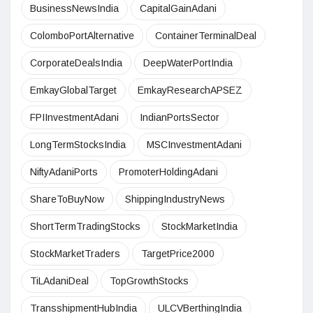
BusinessNewsIndia
CapitalGainAdani
ColomboPortAlternative
ContainerTerminalDeal
CorporateDealsIndia
DeepWaterPortIndia
EmkayGlobalTarget
EmkayResearchAPSEZ
FPIInvestmentAdani
IndianPortsSector
LongTermStocksIndia
MSCInvestmentAdani
NiftyAdaniPorts
PromoterHoldingAdani
ShareToBuyNow
ShippingIndustryNews
ShortTermTradingStocks
StockMarketIndia
StockMarketTraders
TargetPrice2000
TiLAdaniDeal
TopGrowthStocks
TransshipmentHubIndia
ULCVBerthingIndia