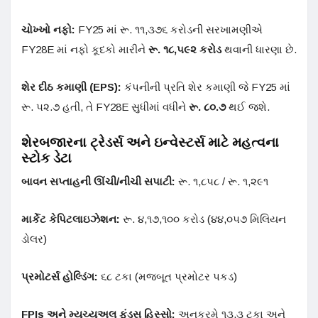
ચોખ્ખો નફો:
FY25 માં રૂ. ૧૧,૩૭૬ કરોડની સરખામણીએ
FY28E માં નફો કૂદકો મારીને
રૂ. ૧૮,૫૯૨ કરોડ
થવાની ધારણા છે
.
શેર દીઠ કમાણી (EPS):
કંપનીની પ્રતિ શેર કમાણી જે FY25 માં
રૂ. ૫૨.૭ હતી, તે FY28E સુધીમાં વધીને
રૂ. ૮૦.૭
થઈ જશે
.
શેરબજારના ટ્રેડર્સ અને ઇન્વેસ્ટર્સ માટે મહત્વના
સ્ટોક ડેટા
બાવન સપ્તાહની ઊંચી/નીચી સપાટી:
રૂ. ૧,૮૫૮ / રૂ. ૧,૨૯૧
માર્કેટ કેપિટલાઇઝેશન:
રૂ. ૪,૧૭,૧૦૦ કરોડ (૪૪,૦૫૭ મિલિયન
ડોલર)
પ્રમોટર્સ હોલ્ડિંગ:
૬૮ ટકા (મજબૂત પ્રમોટર પકડ)
FPIs અને મ્યુચ્યુઅલ ફંડ્સ હિસ્સો:
અનુક્રમે ૧૩.૩ ટકા અને