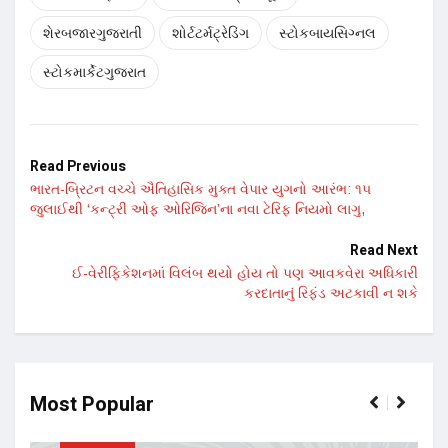
શેરબજારગુજરાતી
શોર્ટટર્મટ્રેડિંગ
સ્ટોકબાયસિગ્નલ
સ્ટોકમાર્કેટગુજરાત
Read Previous
ભારત-બ્રિટન વચ્ચે ઐતિહાસિક મુક્ત વેપાર યુગનો આરંભ: ૧૫
જુલાઈથી ‘કન્ટ્રી ઓફ ઓરિજિન’ના નવા ટેરિફ નિયમો લાગુ,
Read Next
ઈ-વેરીફિકેશનમાં વિલંબ થયો હોય તો પણ આવકવેરા અધિકારી
કરદાતાનું રિફંડ અટકાવી ન શકે
Most Popular