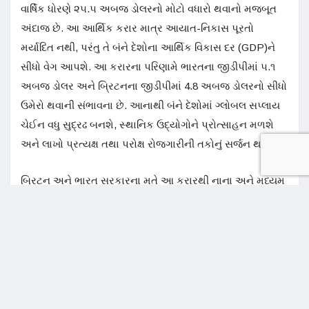
વાર્ષિક ધોરણે ૨૫.૫ અબજ ડોલરનો મોટો વધારો થવાનો મજબૂત
અંદાજ છે. આ આર્થિક કરાર માત્ર આયાત-નિકાસ પૂરતો
મર્યાદિત નથી, પરંતુ તે બંને દેશોના આર્થિક વિકાસ દર (GDP)ને
સીધો વેગ આપશે. આ કરારના પરિણામે ભારતના જીડીપીમાં ૫.૧
અબજ ડોલર અને બ્રિટનના જીડીપીમાં 4.8 અબજ ડોલરનો સીધો
ઉમેરો થવાની સંભાવના છે. આનાથી બંને દેશોમાં ગ્લોબલ સપ્લાય
ચેઈન વધુ સુદ્રઢ બનશે, સ્થાનિક ઉદ્યોગોને પ્રોત્સાહન મળશે
અને લાખો પ્રત્યક્ષ તથા પરોક્ષ રોજગારીની તકોનું સર્જન થશે.
બ્રિટન અને ભારત સરકારના મતે આ કરારથી નાના અને મધ્યમ
કદના સાહસો (SMEs) માટે વૈશ્વિક બજારના દ્વાર ખુલશે. બંને
દેશો વચ્ચેની ૬૪ ટકા પ્રોડક્ટ્સ કરાર લાગુ થતાં જ તાત્કાલિક
ડ્યુટી-ફ્રી (કરમુક્ત) બની જશે, જેમાં બ્રિટનની આશરે ૧.૯
અબજ પાઉન્ડની વર્તમાન નિકાસને આનો સીધો લાભ મળશે.
સમય જતાં ૮૫ ટકા પ્રોડક્ટ્સ સંપૂર્ણપણે ડ્યુટી-ફ્રી થઈ જશે.