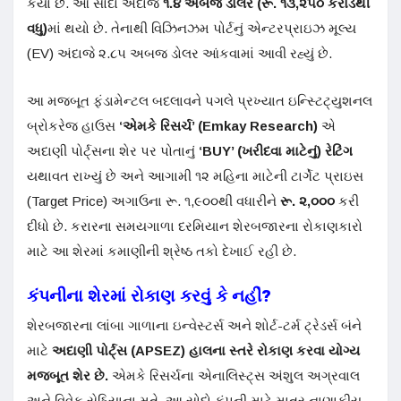
કર્યા છે
. આ સોદો અંદાજે
૧.૪ અબજ ડોલર (રૂ. ૧૩,૨૫૦ કરોડથી
વધુ)
માં થયો છે. તેનાથી વિઝિનઝમ પોર્ટનું એન્ટરપ્રાઇઝ મૂલ્ય
(EV) અંદાજે ૨.૮૫ અબજ ડોલર આંકવામાં આવી રહ્યું છે
.
આ મજબૂત ફંડામેન્ટલ બદલાવને પગલે પ્રખ્યાત ઇન્સ્ટિટ્યુશનલ
બ્રોકરેજ હાઉસ
‘એમકે રિસર્ચ’ (Emkay Research)
એ
અદાણી પોર્ટ્સના શેર પર પોતાનું
‘BUY’ (ખરીદવા માટેનું) રેટિંગ
યથાવત રાખ્યું છે અને આગામી ૧૨ મહિના માટેની ટાર્ગેટ પ્રાઇસ
(Target Price) અગાઉના રૂ. ૧,૯૦૦થી વધારીને
રૂ. ૨,૦૦૦
કરી
દીધો છે
. કરારના સમયગાળા દરમિયાન શેરબજારના રોકાણકારો
માટે આ શેરમાં કમાણીની શ્રેષ્ઠ તકો દેખાઈ રહી છે
.
કંપનીના શેરમાં રોકાણ કરવું કે નહીં?
શેરબજારના લાંબા ગાળાના ઇન્વેસ્ટર્સ અને શોર્ટ-ટર્મ ટ્રેડર્સ બંને
માટે
અદાણી પોર્ટ્સ (APSEZ) હાલના સ્તરે રોકાણ કરવા યોગ્ય
મજબૂત શેર છે.
એમકે રિસર્ચના એનાલિસ્ટ્સ અંશુલ અગ્રવાલ
અને વિવેક સેઠિયાના મતે, આ સોદો કંપની માટે માત્ર નાણાકીય