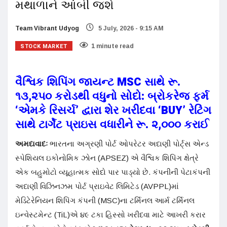
મથાળાને આંબી જશે
Team Vibrant Udyog
5 July, 2026 - 9:15 AM
STOCK MARKET
1 minute read
વૈશ્વિક શિપિંગ જાયન્ટ MSC સાથે રૂ.
૧૩,૨૫૦ કરોડથી વધુનો સોદો: બ્રોકરેજ ફર્મ
‘એમકે રિસર્ચ’ દ્વારા શેર ખરીદવા ‘BUY’ રેટિંગ
સાથે ટાર્ગેટ પ્રાઇસ વધારીને રૂ. ૨,૦૦૦ કરાઈ
અમદાવાદઃ
ભારતના અગ્રણી પોર્ટ ઓપરેટર અદાણી પોર્ટ્સ એન્ડ
સ્પેશિયલ ઇકોનોમિક ઝોન (APSEZ) એ વૈશ્વિક શિપિંગ ક્ષેત્રે
એક બહુમોટો વ્યૂહાત્મક સોદો પાર પાડ્યો છે
. કંપનીની પેટાકંપની
અદાણી વિઝિનઝમ પોર્ટ પ્રાઇવેટ લિમિટેડ (AVPPL)માં
મેડિટેરેનિયન શિપિંગ કંપની (MSC)ના ટર્મિનલ આર્મ ટર્મિનલ
ઇન્વેસ્ટમેન્ટ (TiL)એ ૪૯ ટકા હિસ્સો ખરીદવા માટે આખરી કરાર