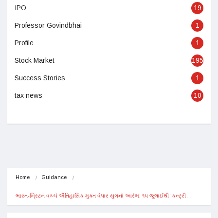
IPO
19
Professor Govindbhai
1
Profile
1
Stock Market
195
Success Stories
1
tax news
10
Home
Guidance
ભારત-બ્રિટન વચ્ચે ઐતિહાસિક મુક્ત વેપાર યુગનો આરંભ: ૧૫ જુલાઈથી ‘કન્ટ્રી…