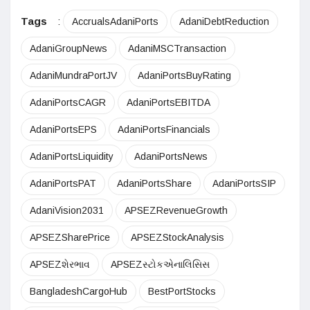
Tags
:
AccrualsAdaniPorts
AdaniDebtReduction
AdaniGroupNews
AdaniMSCTransaction
AdaniMundraPortJV
AdaniPortsBuyRating
AdaniPortsCAGR
AdaniPortsEBITDA
AdaniPortsEPS
AdaniPortsFinancials
AdaniPortsLiquidity
AdaniPortsNews
AdaniPortsPAT
AdaniPortsShare
AdaniPortsSIP
AdaniVision2031
APSEZRevenueGrowth
APSEZSharePrice
APSEZStockAnalysis
APSEZશેરભાવ
APSEZસ્ટોકએનાલિસિસ
BangladeshCargoHub
BestPortStocks