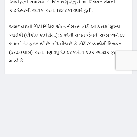
આવી હતી. તપાસમાં સાબિત થયું હતું કે આ મિલકત તેમની
કાયદેસરની આવક કરતા 183 ટકા વધારે હતી.
અમદાવાદની સિટી સિવિલ એન્ડ સેશન્સ કોર્ટે આ કેસમાં મુખ્ય
આરોપી (કૌશિક કાલેરીયા): 5 વર્ષની સખત જેલની સજા અને 63
લાખનો દંડ ફટકાર્યો છે. નોંધનીય છે કે કોર્ટે ઝડપાયેલી મિલકત
(57.60 લાખ) કરતા પણ વધુ દંડ ફટકારીને કડક આર્થિક ફટકો
માર્યો છે.
પત્નીને પણ સજા
આ ગુનામાં સહાયતા કરવા બદલ આરોપીની પત્નીને પણ દોષિત
ઠેરવવામાં આવી છે. તેમને એક વર્ષની સજા અને 50,000નો દંડ
ફટકારવામાં આવ્યો છે.
આ ચુકાદો એવા અધિકારીઓ માટે ચેતવણી સમાન છે જેઓ
હોદ્દાનો દુરુપયોગ કરી અપ્રમાણસર સંપત્તિ વસાવે છે. કોર્ટે સ્પષ્ટ