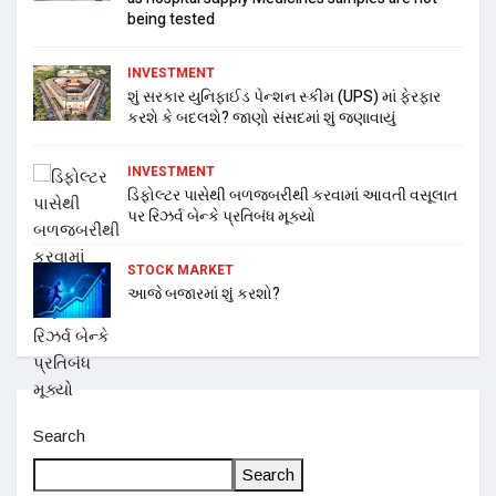
being tested
INVESTMENT
શું સરકાર યુનિફાઈડ પેન્શન સ્કીમ (UPS) માં ફેરફાર
કરશે કે બદલશે? જાણો સંસદમાં શું જણાવાયું
INVESTMENT
ડિફોલ્ટર પાસેથી બળજબરીથી કરવામાં આવતી વસૂલાત
પર રિઝર્વ બેન્કે પ્રતિબંધ મૂક્યો
STOCK MARKET
આજે બજારમાં શું કરશો?
Search
Search