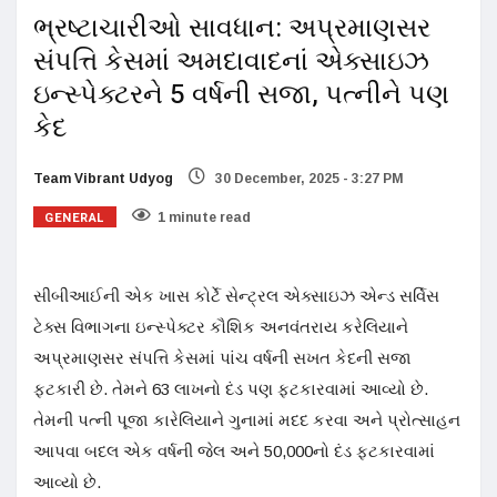
ભ્રષ્ટાચારીઓ સાવધાન: અપ્રમાણસર
સંપત્તિ કેસમાં અમદાવાદનાં એક્સાઇઝ
ઇન્સ્પેક્ટરને 5 વર્ષની સજા, પત્નીને પણ
કેદ
Team Vibrant Udyog
30 December, 2025 - 3:27 PM
GENERAL
1 minute read
સીબીઆઈની એક ખાસ કોર્ટે સેન્ટ્રલ એક્સાઇઝ એન્ડ સર્વિસ
ટેક્સ વિભાગના ઇન્સ્પેક્ટર કૌશિક અનવંતરાય કરેલિયાને
અપ્રમાણસર સંપત્તિ કેસમાં પાંચ વર્ષની સખત કેદની સજા
ફટકારી છે. તેમને 63 લાખનો દંડ પણ ફટકારવામાં આવ્યો છે.
તેમની પત્ની પૂજા કારેલિયાને ગુનામાં મદદ કરવા અને પ્રોત્સાહન
આપવા બદલ એક વર્ષની જેલ અને 50,000નો દંડ ફટકારવામાં
આવ્યો છે.