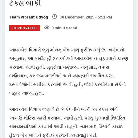
ટેક્સ બાકી
Team Vibrant Udyog
30 December, 2025 - 5:51 PM
CORPORATES
0 minute read
આવકવેરા વિભાગે લુલુ મોલનું બેંક ખાતું ફ્રીઝ કર્યું છે. અહેવાલો
અનુસાર, આ કાર્યવાહી 27 કરોડનો આવકવેરા ન ચૂકવવાને કારણે
કરવામાં આવી હતી. સૂત્રોના જણાવ્યા અનુસાર, તપાસ
દરમિયાન, કર જવાબદારીઓ અને વ્યવહારો સંબંધિત ઘણા
દસ્તાવેજોની સમીક્ષા કરવામાં આવી હતી, જેમાં કરચોરીના સંકેતો
બહાર આવ્યા હતા.
આવકવેરા વિભાગ જણાવે છે કે કંપનીને બાકી કર રકમ અંગે
અગાઉ નોટિસ જારી કરવામાં આવી હતી, પરંતુ ચુકવણી નિર્ધારિત
સમયમર્યાદામાં કરવામાં આવી ન હતી. ત્યારબાદ, વિભાગે કાયદા
હેઠળ બેંક ખાતાને ફ્રીઝ કરવાની કાર્યવાહી કરી.