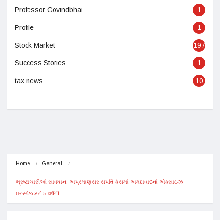
Professor Govindbhai
1
Profile
1
Stock Market
197
Success Stories
1
tax news
10
Home
General
ભ્રષ્ટાચારીઓ સાવધાન: અપ્રમાણસર સંપત્તિ કેસમાં અમદાવાદનાં એક્સાઇઝ 
ઇન્સ્પેક્ટરને 5 વર્ષની…