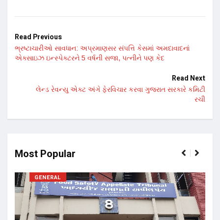
Read Previous
ભ્રષ્ટાચારીઓ સાવધાન: અપ્રમાણસર સંપત્તિ કેસમાં અમદાવાદનાં
એક્સાઇઝ ઇન્સ્પેક્ટરને 5 વર્ષની સજા, પત્નીને પણ કેદ
Read Next
લેન્ડ રેવન્યુ એક્ટ અંગે ફેરવિચાર કરવા ગુજરાત સરકારે કમિટી
રચી
Most Popular
GENERAL
17 ન
અને 