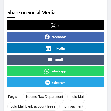
Share on Social Media
x
facebook
linkedin
email
whatsapp
telegram
Tags
:
Income Tax Department
Lulu Mall
Lulu Mall bank account freez
non-payment