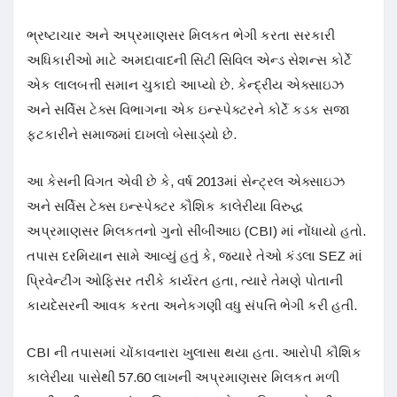
ભ્રષ્ટાચાર અને અપ્રમાણસર મિલકત ભેગી કરતા સરકારી
અધિકારીઓ માટે અમદાવાદની સિટી સિવિલ એન્ડ સેશન્સ કોર્ટે
એક લાલબત્તી સમાન ચુકાદો આપ્યો છે. કેન્દ્રીય એક્સાઇઝ
અને સર્વિસ ટેક્સ વિભાગના એક ઇન્સ્પેક્ટરને કોર્ટે કડક સજા
ફટકારીને સમાજમાં દાખલો બેસાડ્યો છે.
આ કેસની વિગત એવી છે કે, વર્ષ 2013માં સેન્ટ્રલ એક્સાઇઝ
અને સર્વિસ ટેક્સ ઇન્સ્પેક્ટર કૌશિક કાલેરીયા વિરુદ્ધ
અપ્રમાણસર મિલકતનો ગુનો સીબીઆઇ (CBI) માં નોંધાયો હતો.
તપાસ દરમિયાન સામે આવ્યું હતું કે, જ્યારે તેઓ કંડલા SEZ માં
પ્રિવેન્ટીંગ ઓફિસર તરીકે કાર્યરત હતા, ત્યારે તેમણે પોતાની
કાયદેસરની આવક કરતા અનેકગણી વધુ સંપત્તિ ભેગી કરી હતી.
CBI ની તપાસમાં ચોંકાવનારા ખુલાસા થયા હતા. આરોપી કૌશિક
કાલેરીયા પાસેથી 57.60 લાખની અપ્રમાણસર મિલકત મળી