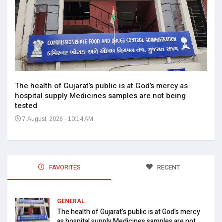
14
The health of Gujarat’s public is at God’s mercy as
hospital supply Medicines samples are not being
tested
7 August, 2026 - 10:14 AM
FAVORITES
RECENT
GENERAL
The health of Gujarat’s public is at God’s mercy
as hospital supply Medicines samples are not