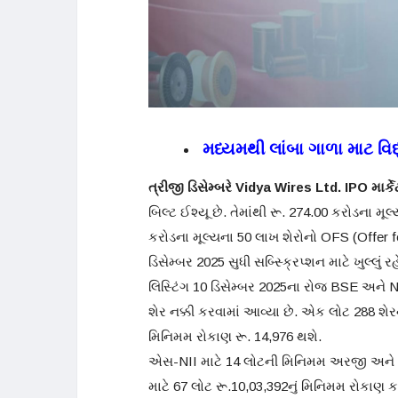
મધ્યમથી લાંબા ગાળા માટ વિદ
ત્રીજી ડિસેમ્બરે Vidya Wires Ltd. IPO
માર્ક
બિલ્ટ ઈશ્યૂ છે. તેમાંથી રૂ. 274.00 કરોડના મ
કરોડના મૂલ્યના 50 લાખ શેરોનો OFS (Offer f
ડિસેમ્બર 2025 સુધી સબ્સ્ક્રિપ્શન માટે ખુલ્લુ
લિસ્ટિંગ 10 ડિસેમ્બર 2025ના રોજ BSE અને N
શેર નક્કી કરવામાં આવ્યા છે. એક લોટ 288 શેર
મિનિમમ રોકાણ રૂ. 14,976 થશે.
એસ-NII માટે 14 લોટની મિનિમમ અરજી અને રૂ.
માટે 67 લોટ રૂ.10,03,392નું મિનિમમ રોકાણ