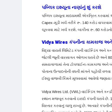
પબ્લિક ઇશ્યૂના નાણાંનું શું કરશે
પબ્લિક ઇશ્યૂના માધ્યમથી એકત્રિત કરવામાં આ
Capex-મૂડી ખર્ચ તરીકે રૂ. 140 કરોડ વાપરવામા
ચૂકવવા માટે ખર્ચ કરશે. બાકીના રૂ. 60 કરો
Vidya Wires
કંપનીના કામકાજ અને
વિદ્યા વાયર્સ લિમિટેડ કંપની વાઈન્ડિંગ અને કન્
જેટલી જૂની વારસાગત ઓળખ ધરાવે છે અને 800
સમયગાળામાં તેના ટોપલાઈન-કામકાજ અને બોટમ
પોતાના ઉત્પાદનોની વધતી માંગને પહોંચી વળવ
ઈશ્યુ વાજબી કિંમતે મૂલવવામાં આવેલો જણાય છે
Vidya Wires Ltd. (VWL) વાઈન્ડિંગ અને કન્ડક્
સ્થાન મજબૂત કરવાનો ઇરાદો કંપની ધરાવે છે.
વિસ્તાર કરવાનું ચાલુ રાખ્યું છે. અત્યારે કંપ