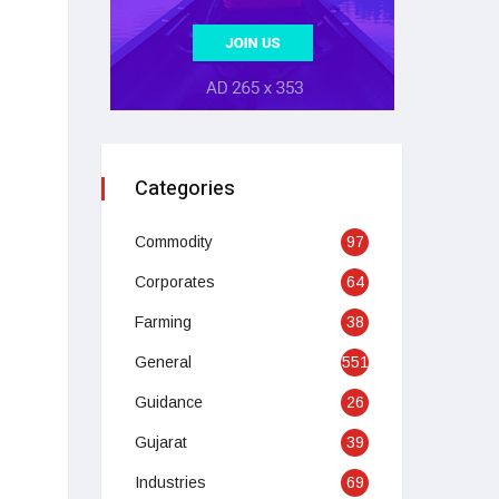
Categories
Commodity
97
Corporates
64
Farming
38
General
551
Guidance
26
Gujarat
39
Industries
69