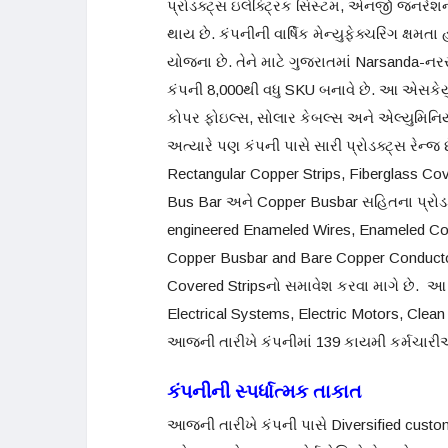
પ્રોડક્ટ્સ ઇલેક્ટ્રિક સિસ્ટમ, એનર્જી જનરેશ
થાય છે. કંપનીની વાર્ષિક મેન્યુફેક્ચરિંગ ક્ષ
યોજના છે. તેને માટે ગુજરાતમાં Narsanda-નર
કંપની 8,000થી વધુ SKU બનાવે છે. આ એસકેયુ 
કોપર ફોઇલ્સ, સોલાર કેબલ્સ અને એલ્યુમિનિયમ
અત્યારે પણ કંપની પાસે સારી પ્રોડક્ટ્સ રેન્જ
Rectangular Copper Strips, Fiberglass C
Bus Bar અને Copper Busbar સહિતના પ્રોડક્ટ
engineered Enameled Wires, Enameled Cop
Copper Busbar and Bare Copper Conducto
Covered Stripsનો સમાવેશ કરવા માગે છે. આ ઉ
Electrical Systems, Electric Motors, Clean
આજની તારીખે કંપનીમાં 139 કાયમી કર્મચારીઓ અ
કંપનીની સ્પર્ધાત્મક તાકાત
આજની તારીખે કંપની પાસે Diversified custom