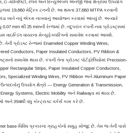
ન, ઈ-મોબિલિટી, રેલવે અને રિન્યુએબલ એનર્જી જેવા ક્ષેત્રોમાં ઉપયોગ
મતા હાલમાં 19,680 મેટ્રિક ટનની છે. આ ક્ષમતા 37,680 MTPA કરવાની
સંડા ખાતે નવું એકમ નાખવાનું આયોજન કરવામાં આવ્યું છે. અત્યારે
0.07 mm થી 25 mmની રેન્જમાં છે. તદુપરાંત કંપની નવા પ્રોડક્ટ્સમાં
 વાઇન્ડિંગ વાયરના મેન્યુફેક્ચરિંગનો સમાવેશ કરવામાં આવશે.
 છે. તેની પ્રોડક્ટ રેન્જમાં Enameled Copper Winding Wires,
overed Conductors, Paper Insulated Conductors, PV Ribbon &
્સનો સમાવેશ થાય છે. કંપની તેના પ્રોડક્ટ પોર્ટફોલિયોમાં Precision-
per Rectangular Strips, Paper Insulated Copper Conductors,
rs, Specialized Winding Wires, PV Ribbon અને Aluminum Paper
ત્પાદનોનું ઉપયોગ ક્ષેત્રો — Energy Generation & Transmission,
 Energy Systems, Electric Mobility અને Railways માં થાય છે.
ને 394થી વધુ કોન્ટ્રાક્ટ વર્કર્સ કામ કરે છે.
er base-વિવિધ પ્રકારના ગ્રાહકોનો સમુહ મોજૂદ છે. તેમ જ તેની પાસે