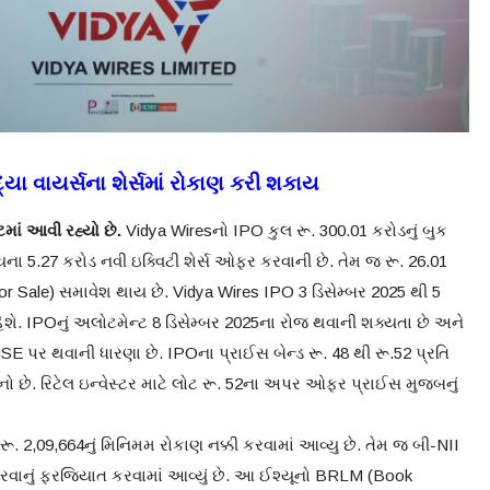
્યા વાયર્સના શેર્સમાં રોકાણ કરી શકાય
ેટમાં આવી રહ્યો છે.
Vidya Wiresનો IPO કુલ રૂ. 300.01 કરોડનું બુક
ૂલ્યના 5.27 કરોડ નવી ઇક્વિટી શેર્સ ઓફર કરવાની છે. તેમ જ રૂ. 26.01
or Sale) સમાવેશ થાય છે. Vidya Wires IPO 3 ડિસેમ્બર 2025 થી 5
ં રહેશે. IPOનું અલોટમેન્ટ 8 ડિસેમ્બર 2025ના રોજ થવાની શક્યતા છે અને
SE પર થવાની ધારણા છે. IPOના પ્રાઈસ બેન્ડ રૂ. 48 થી રૂ.52 પ્રતિ
નો છે. રિટેલ ઇન્વેસ્ટર માટે લોટ રૂ. 52ના અપર ઓફર પ્રાઈસ મુજબનું
 2,09,664નું મિનિમમ રોકાણ નક્કી કરવામાં આવ્યુ છે. તેમ જ બી-NII
 કરવાનું ફરજિયાત કરવામાં આવ્યું છે. આ ઈશ્યૂનો BRLM (Book