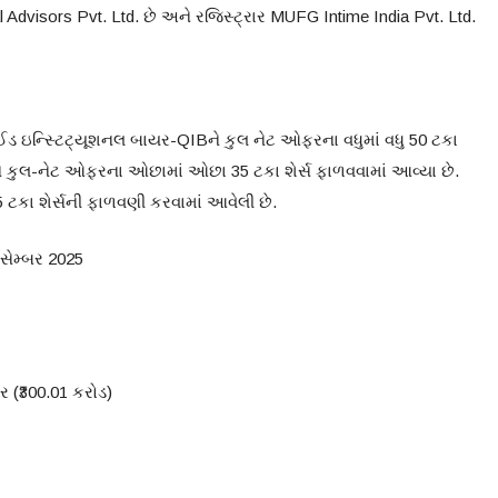
dvisors Pvt. Ltd. છે અને રજિસ્ટ્રાર MUFG Intime India Pvt. Ltd.
ાઈડ ઇન્સ્ટિટ્યૂશનલ બાયર-QIBને કુલ નેટ ઓફરના વધુમાં વધુ 50 ટકા
ે કુલ-નેટ ઓફરના ઓછામાં ઓછા 35 ટકા શેર્સ ફાળવવામાં આવ્યા છે.
 શેર્સની ફાળવણી કરવામાં આવેલી છે.
િસેમ્બર 2025
ર (₹300.01 કરોડ)