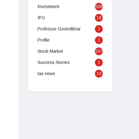
Investment
508
IPO
19
Professor Govindbhai
1
Profile
1
Stock Market
197
Success Stories
1
tax news
10