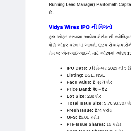
Running Lead Manager) Pantomath Capital A
છે.
Vidya Wires IPO ની વિગતો
કુલ ઓફર કરવામાં આવેલા શેર્સમાંથી ક્વોલિફ
શેર્સ ઓફર કરવામાં આવશે. છૂટક રોકાણકારોન
તેમ જ એનઆઈઆઈને માટે ઓછામાં ઓછા 15 ટકા
IPO Date:
3 ડિસેમ્બર 2025 થી 5 ડ
Listing:
BSE, NSE
Face Value:
₹1 પ્રતિ શેર
Price Band:
₹48 – ₹52
Lot Size:
288 શેર
Total Issue Size:
5,76,93,307 શે
Fresh Issue:
₹274 કરોડ
OFS:
₹26.01 કરોડ
Pre-Issue Shares:
16 કરોડ