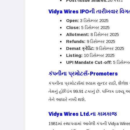
Post-Issue Shares:
26 કરોડ
Vidya Wires IPO
ની તારીખવાર વિગ
Open:
3 ડિસેમ્બર 2025
Close:
5 ડિસેમ્બર 2025
Allotment:
8 ડિસેમ્બર 2025
Refunds:
9 ડિસેમ્બર 2025
Demat
ક્રેડિટ:
9 ડિસેમ્બર 2025
Listing:
10 ડિસેમ્બર 2025
UPI Mandate Cut-off:
5 ડિસેમ્બર
કંપનીના પ્રમોટર્સ-
Promoters
કંપનીના પ્રમોટર્સમાં શ્યામ સુન્દર રાઠી, શૈલ
તેમનું હોલ્ડિંગ 99.91 ટકાનું છે. પબ્લિક ઇશ્યૂ 
તેને આધારે નક્કી થશે.
Vidya Wires Ltd.
ના કામકાજ
1981માં સ્થાપવામાં આવેલી કંપની Vidya Wires