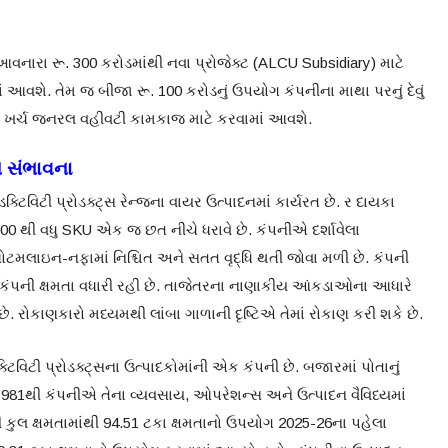
વનારા રૂ. 300 કરોડમાંથી નવા પ્રોજેક્ટ (ALCU Subsidiary) માટે
ં આવશે. તેમ જ બીજા રૂ. 100 કરોડનું ઉપયોગ કંપનીના માથા પરનું દેવું
ડનો ખર્ચ જનરલ વહીવટી કામકાજ માટે કરવામાં આવશે.
 સંભાવના
ડક્ટિવિટી પ્રોડક્ટ્સ રેન્જના વાયર ઉત્પાદનમાં કાર્યરત છે. ર દાયકા
0 થી વધુ SKU એક જ છત નીચે ધરાવે છે. કંપનીએ દર્શાવેલા
લાઇન-નફામાં નિશ્ચિત અને સતત વૃદ્ધિ થતી જોવા મળી છે. કંપની
ા કંપની ક્ષમતા વધારી રહી છે. તાજેતરના નાણાકીય આંકડાઓના આધારે
. રોકાણકારો મધ્યમથી લાંબા ગાળાની દૃષ્ટિએ તેમાં રોકાણ કરી શકે છે.
ટિવિટી પ્રોડક્ટ્સના ઉત્પાદકોમાંની એક કંપની છે. બજારમાં પોતાનું
 1981થી કંપનીએ તેના વ્યવસાય, ઓપરેશન્સ અને ઉત્પાદન વૈવિધ્યમાં
નીની કુલ ક્ષમતામાંથી 94.51 ટકા ક્ષમતાનો ઉપયોગ 2025-26ના પહેલા