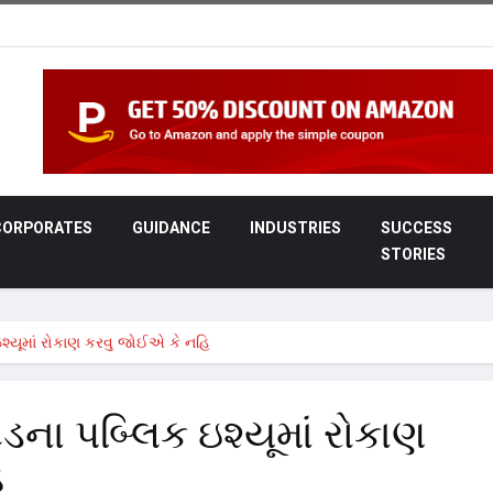
CORPORATES
GUIDANCE
INDUSTRIES
SUCCESS
STORIES
 ઇશ્યૂમાં રોકાણ કરવુ જોઈએ કે નહિ
ટેડના પબ્લિક ઇશ્યૂમાં રોકાણ
િ