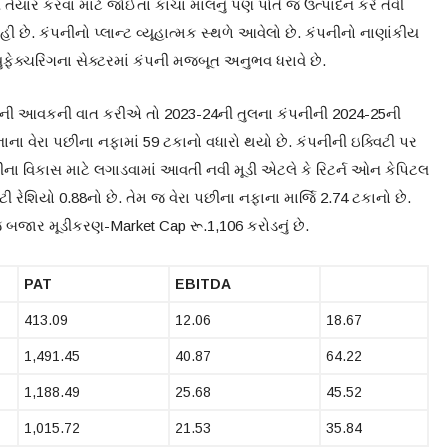
્સ તૈયાર કરવા માટે જોઈતા કાચા માલનું પણ પોતે જ ઉત્પાદન કરે તેવી
ે. કંપનીનો પ્લાન્ટ વ્યૂહાત્મક સ્થળે આવેલો છે. કંપનીનો નાણાંકીય
્યુફેક્ચરિંગના સેક્ટરમાં કંપની મજબૂત અનુભવ ધરાવે છે.
નીની આવકની વાત કરીએ તો 2023-24ની તુલના કંપનીની 2024-25ની
ના વેરા પછીના નફામાં 59 ટકાનો વધારો થયો છે. કંપનીની ઇક્વિટી પર
ંપનીના વિકાસ માટે લગાડવામાં આવતી નવી મૂડી એટલે કે રિટર્ન ઓન કેપિટલ
ટી રેશિયો 0.88નો છે. તેમ જ વેરા પછીના નફાના માર્જિ 2.74 ટકાનો છે.
 બજાર મૂડીકરણ-Market Cap રૂ.1,106 કરોડનું છે.
PAT
EBITDA
413.09
12.06
18.67
1,491.45
40.87
64.22
1,188.49
25.68
45.52
1,015.72
21.53
35.84