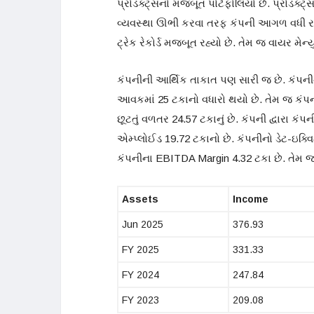
પ્રોડક્ટ્સનો મજબૂત પોર્ટફોલિયો છે. પ્રોડક્ટ
વ્યવસ્થા ઊભી કરવા તરફ કંપની આગળ વધી રહી છ
ટ્રેક રેકોર્ડ મજબૂત રહ્યો છે. તેમ જ વાયર મેન
કંપનીની આર્થિક તાકાત પણ સારી જ છે. કંપ
આવકમાં 25 ટકાનો વધારો થયો છે. તેમ જ કંપના
છૂટતું વળતર 24.57 ટકાનું છે. કંપની દ્વારા ક
એમ્પ્લોઈડ 19.72 ટકાનો છે. કંપનીનો ડેટ-ઇક્વિ
કંપનીના EBITDA Margin 4.32 ટકા છે. તેમ જ
Assets
Income
Jun 2025
376.93
FY 2025
331.33
FY 2024
247.84
FY 2023
209.08