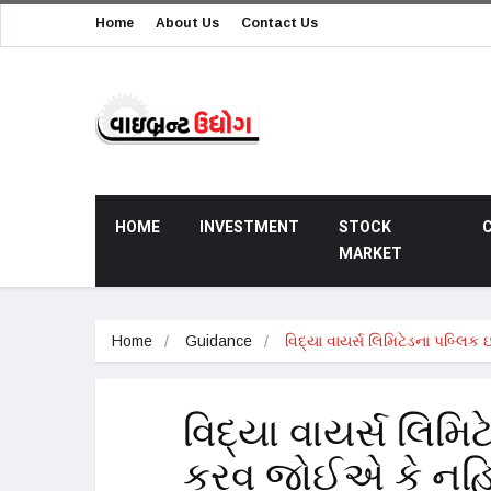
Home
About Us
Contact Us
HOME
INVESTMENT
STOCK
MARKET
Home
Guidance
વિદ્યા વાયર્સ લિમિટેડના પબ્લિક
વિદ્યા વાયર્સ લિમિ
કરવુ જોઈએ કે નહ