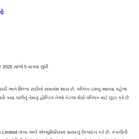
તો
 2025 સાંજે 5 વાગ્યા સુધી
ેશ રાઠી અને શિલ્પા રાઠીનો સમાવેશ થાય છે. પબ્લિક ઇશ્યૂ આવ્યા પહેલા
આવી ગયા પછીનું તેમનું હોલ્ડિંગ તેઓ કેટલા શેર્સ પબ્લિક માટે છૂટા કરે છે
 Limited તાંબા અને એલ્યુમિનિયમ વાયરનું ઉત્પાદન કરે છે. કંપનીની