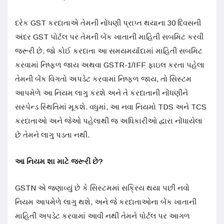
દરેક GST કરદાતાએ તેમની નોંધણી પ્રાપ્ત થયાના 30 દિવસની
અંદર GST પોર્ટલ પર તેમની બેંક ખાતાની માહિતી સબમિટ કરવી
જરૂરી છે. જો કોઈ કરદાતા આ સમયમર્યાદામાં માહિતી સબમિટ
કરવામાં નિષ્ફળ જાય અથવા GSTR-1/IFF ફાઇલ કરતા પહેલા
તેમની બેંક વિગતો અપડેટ કરવામાં નિષ્ફળ જાય, તો સિસ્ટમ
આપમેળે આ નિયમ લાગુ કરશે અને તે કરદાતાની નોંધણીને
સસ્પેન્ડ સ્થિતિમાં મૂકશે. વધુમાં, આ નવા નિયમો TDS અને TCS
કરદાતાઓ અને જેઓ પહેલાથી જ અધિકારીઓ દ્વારા નોંધાયેલા
છે તેમને લાગુ પડતા નથી.
આ નિયમ શા માટે જરૂરી છે?
GSTN એ જણાવ્યું છે કે સિસ્ટમમાં સક્રિય થયા પછી નવો
નિયમ આપમેળે લાગુ થશે, અને જે કરદાતાઓના બેંક ખાતાની
માહિતી અપડેટ કરવામાં આવી નથી તેમને પોર્ટલ પર આગળ