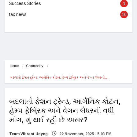
Success Stories
1
tax news
10
Home
Commodity
બદલાતો ફેશન ટ્રેન્ડ, આર્ગેનિક કોટન, હેમ્પ ફેબ્રિક અને વેગન લેધરની…
બદલાતો ફેશન ટ્રેન્ડ, આર્ગેનિક કોટન,
હેમ્પ ફેબ્રિક અને વેગન લેધરની વધી
માંગ, શું થઈ રહી છે અસર?
Team Vibrant Udyog
22 November, 2025 - 5:03 PM