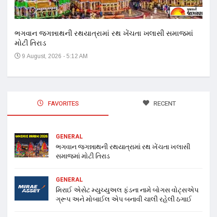
ભગવાન જગન્નાથની રથયાત્રામાં રથ ખેંચતા ખલાસી સમાજમાં
મોટી તિરાડ
9 August, 2026 - 5:12 AM
FAVORITES
RECENT
GENERAL
ભગવાન જગન્નાથની રથયાત્રામાં રથ ખેંચતા ખલાસી
સમાજમાં મોટી તિરાડ
GENERAL
મિરાઈ એસેટ મ્યુચ્યુઅલ ફંડના નામે બોગસ વોટ્સએપ
ગ્રૂપ અને મોબાઈલ એપ બનાવી ચાલી રહેલી ઠગાઈ