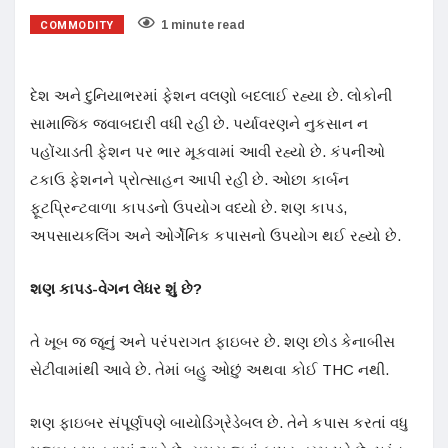
COMMODITY
1 minute read
દેશ અને દુનિયાભરમાં ફેશન વલણો બદલાઈ રહ્યા છે. લોકોની
સામાજિક જવાબદારી વધી રહી છે. પર્યાવરણને નુકસાન ન
પહોંચાડતી ફેશન પર ભાર મૂકવામાં આવી રહ્યો છે. કંપનીઓ
ટકાઉ ફેશનને પ્રોત્સાહન આપી રહી છે. ઓછા કાર્બન
ફૂટપ્રિન્ટવાળા કાપડનો ઉપયોગ વધ્યો છે. શણ કાપડ,
અપસાયકલિંગ અને ઓર્ગેનિક કપાસનો ઉપયોગ થઈ રહ્યો છે.
શણ કાપડ-વેગન લેધર શું છે?
તે ખૂબ જ જૂનું અને પરંપરાગત ફાઇબર છે. શણ છોડ કેનાબીસ
સેટીવામાંથી આવે છે. તેમાં બહુ ઓછું અથવા કોઈ THC નથી.
શણ ફાઇબર સંપૂર્ણપણે બાયોડિગ્રેડેબલ છે. તેને કપાસ કરતાં વધુ