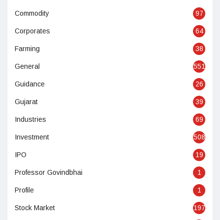
Commodity
97
Corporates
64
Farming
38
General
551
Guidance
26
Gujarat
39
Industries
69
Investment
508
IPO
19
Professor Govindbhai
1
Profile
1
Stock Market
197