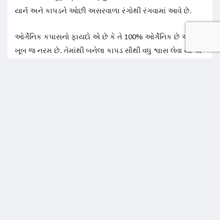
યાર્ન અને કાપડને ઓછી અસરવાળા રંગોથી રંગવામાં આવે છે.
ઓર્ગેનિક કપાસનો ફાયદો એ છે કે તે 100% ઓર્ગેનિક છે અને
ખૂબ જ નરમ છે. તેમાંથી બનેલા કાપડ સૌથી વધુ શ્વાસ લેવા યોગ્ય
છે. 100% ઓર્ગેનિક કપાસ ત્વચાને અનુકૂળ છે અને સંવેદનશીલ
ત્વચા માટે સારું માનવામાં આવે છે. તે બાળકો માટે એક આદર્શ
કાપડ છે.
ભારત વિશ્વમાં ઓર્ગેનિક કપાસના સૌથી મોટા ઉત્પાદકોમાંનો એક
છે. મહારાષ્ટ્ર અને મધ્યપ્રદેશમાં ખેતી વ્યાપક છે. ગુજરાત,
રાજસ્થાન અને તેલંગાણામાં પણ ખેતી વ્યાપક છે.
ડેડસ્ટોક ફેબ્રિક શું છે?
તે ફેક્ટરીઓમાંથી બચેલા ફેબ્રિક છે. આ બચેલા ફેબ્રિકના ઘણા
કારણો છે: ફેક્ટરીએ ઓર્ડર કરતાં વધુ ફેબ્રિકનું ઉત્પાદન કર્યું.