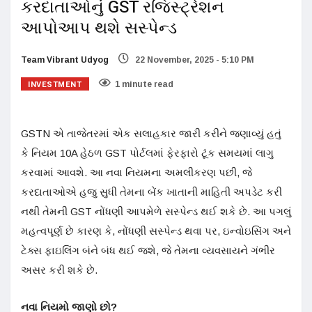
કરદાતાઓનું GST રજિસ્ટ્રેશન
આપોઆપ થશે સસ્પેન્ડ
Team Vibrant Udyog
22 November, 2025 - 5:10 PM
INVESTMENT
1 minute read
GSTN એ તાજેતરમાં એક સલાહકાર જારી કરીને જણાવ્યું હતું
કે નિયમ 10A હેઠળ GST પોર્ટલમાં ફેરફારો ટૂંક સમયમાં લાગુ
કરવામાં આવશે. આ નવા નિયમના અમલીકરણ પછી, જે
કરદાતાઓએ હજુ સુધી તેમના બેંક ખાતાની માહિતી અપડેટ કરી
નથી તેમની GST નોંધણી આપમેળે સસ્પેન્ડ થઈ શકે છે. આ પગલું
મહત્વપૂર્ણ છે કારણ કે, નોંધણી સસ્પેન્ડ થવા પર, ઇન્વોઇસિંગ અને
ટેક્સ ફાઇલિંગ બંને બંધ થઈ જશે, જે તેમના વ્યવસાયને ગંભીર
અસર કરી શકે છે.
નવા નિયમો જાણો છો?