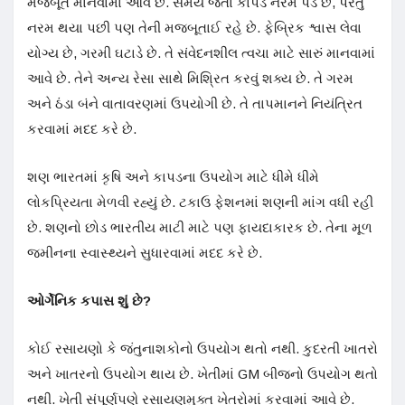
મજબૂત માનવામાં આવે છે. સમય જતાં કાપડ નરમ પડે છે, પરંતુ
નરમ થયા પછી પણ તેની મજબૂતાઈ રહે છે. ફેબ્રિક શ્વાસ લેવા
યોગ્ય છે, ગરમી ઘટાડે છે. તે સંવેદનશીલ ત્વચા માટે સારું માનવામાં
આવે છે. તેને અન્ય રેસા સાથે મિશ્રિત કરવું શક્ય છે. તે ગરમ
અને ઠંડા બંને વાતાવરણમાં ઉપયોગી છે. તે તાપમાનને નિયંત્રિત
કરવામાં મદદ કરે છે.
શણ ભારતમાં કૃષિ અને કાપડના ઉપયોગ માટે ધીમે ધીમે
લોકપ્રિયતા મેળવી રહ્યું છે. ટકાઉ ફેશનમાં શણની માંગ વધી રહી
છે. શણનો છોડ ભારતીય માટી માટે પણ ફાયદાકારક છે. તેના મૂળ
જમીનના સ્વાસ્થ્યને સુધારવામાં મદદ કરે છે.
ઓર્ગેનિક કપાસ શું છે?
કોઈ રસાયણો કે જંતુનાશકોનો ઉપયોગ થતો નથી. કુદરતી ખાતરો
અને ખાતરનો ઉપયોગ થાય છે. ખેતીમાં GM બીજનો ઉપયોગ થતો
નથી. ખેતી સંપૂર્ણપણે રસાયણમુક્ત ખેતરોમાં કરવામાં આવે છે.