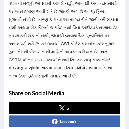
વધવાની મંજૂરી આપવામાં આવશે નહીં. આનાથી એવા વ્યવસાયો
પર ખાસ દબાણ આવી શકે છે જેમણે અગાઉ આ પ્રક્રિયા
મુલતવી રાખી છે, કારણ કે ઇન્વોઇસ યોગ્ય રીતે જારી કરી શકાતા
નથી અથવા બેંક વિગતો અપડેટ કર્યા વિના આઉટવર્ડ સપ્લાય ડેટા
ફાઇલ કરી શકાતો નથી, જેનાથી વ્યવસાયિક પ્રવૃત્તિઓ પર
અસર પડી શકે છે. કરદાતાઓ GST પોર્ટલ પર નોન-કોર સુધારા
દ્વારા તેમની બેંક ખાતાની માહિતી અપડેટ કરી શકે છે, અને
GSTN એ તમામ કરદાતાઓને નવી સિસ્ટમ લાગુ થાય ત્યારે
કોઈપણ અસુવિધા અથવા વ્યવસાયિક વિક્ષેપો ટાળવા માટે આ
તાત્કાલિક પૂર્ણ કરવાની સલાહ આપી છે.
Share on Social Media
x
facebook