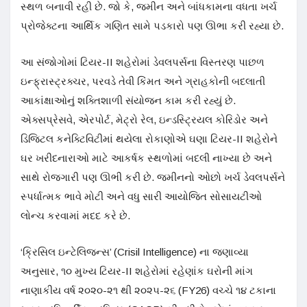
સ્થળ બનાવી રહી છે. જો કે, જમીન અને બાંધકામના વધતા ખર્ચ
પ્રોજેક્ટના આર્થિક ગણિત સામે પડકારો પણ ઊભા કરી રહ્યા છે.
આ સંજોગોમાં ટિયર-II શહેરોમાં ડેવલપર્સના વિસ્તરણ પાછળ
ઇન્ફ્રાસ્ટ્રક્ચર, પરવડે તેવી કિંમત અને ગ્રાહકોની બદલાતી
આકાંક્ષાઓનું શક્તિશાળી સંયોજન કામ કરી રહ્યું છે.
એક્સપ્રેસવે, એરપોર્ટ, મેટ્રો રેલ, ઇન્ડસ્ટ્રિયલ કોરિડોર અને
ડિજિટલ કનેક્ટિવિટીમાં થયેલા રોકાણોએ ઘણા ટિયર-II શહેરોને
ઘર ખરીદનારાઓ માટે આકર્ષક સ્થળોમાં બદલી નાખ્યા છે અને
સાથે રોજગારી પણ ઊભી કરી છે. જમીનનો ઓછો ખર્ચ ડેવલપર્સને
સ્પર્ધાત્મક ભાવે મોટી અને વધુ સારી આયોજિત સોસાયટીઓ
લોન્ચ કરવામાં મદદ કરે છે.
‘ક્રિસિલ ઇન્ટેલિજન્સ’ (Crisil Intelligence) ના જણાવ્યા
અનુસાર, ૧૦ મુખ્ય ટિયર-II શહેરોમાં રહેણાંક ઘરોની માંગ
નાણાકીય વર્ષ ૨૦૨૦-૨૧ થી ૨૦૨૫-૨૬ (FY26) વચ્ચે ૧૪ ટકાના