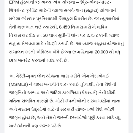
EPM હેઠળની જ અન્ય એક યોજના – ‘પ્રિ-એન્ડ-પોસ્ટ-
શિપમેન્ટ ક્રેડિટ’ માટેની વ્યાજ સબવેન્શન (સહાય) યોજનાને
મળેલા જોરદાર પ્રતિસાદથી બિલકુલ વિપરીત છે. જાન્યુઆરીમાં
તેની શરૂઆત થઈ ત્યારથી, 8,459 નિકાસકારોએ વાર્ષિક
નિકાસકાર દીઠ રૂ. 50 લાખ સુધીની લોન પર 2.75 ટકાની વ્યાજ
સહાય મેળવવા માટે નોંધણી કરાવી છે. આ વ્યાજ સહાય યોજનાનું
સંચાલન કરતી એક્ઝિમ બેંકે છેલ્લા છ મહિનામાં 20,000 થી વધુ
UIN જનરેટ કરવામાં મદદ કરી છે.
આ ગેરેંટી-મુક્ત લોન યોજના ખાસ કરીને એમએસએમઈ
(MSMEs) ને લક્ષ્ય બનાવીને શરૂ કરાઈ હોવાથી, તેના વિશેની
જાગૃતિનો અભાવ અને જટિલ કાગળિયા (પેપરવર્ક) તેની ધીમી
ગતિના સંભવિત કારણો છે. મોટી કંપનીઓની સરખામણીમાં નાના
અને મધ્યમ ઉદ્યોગો માટેની સરકારી યોજનાઓ વિશે ઓછી
જાગૃત હોય છે, અને તેમને જરૂરી દસ્તાવેજો પૂર્ણ કરવા માટે વધુ
માર્ગદર્શનની પણ જરૂર પડે છે.