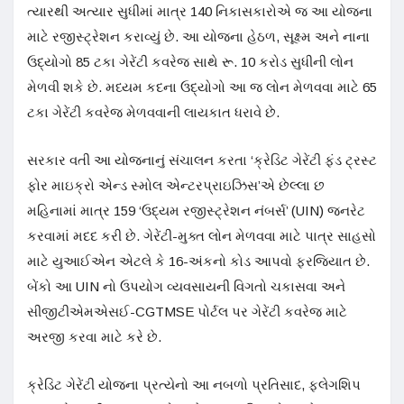
ત્યારથી અત્યાર સુધીમાં માત્ર 140 નિકાસકારોએ જ આ યોજના
માટે રજીસ્ટ્રેશન કરાવ્યું છે. આ યોજના હેઠળ, સૂક્ષ્મ અને નાના
ઉદ્યોગો 85 ટકા ગેરેંટી કવરેજ સાથે રૂ. 10 કરોડ સુધીની લોન
મેળવી શકે છે. મધ્યમ કદના ઉદ્યોગો આ જ લોન મેળવવા માટે 65
ટકા ગેરેંટી કવરેજ મેળવવાની લાયકાત ધરાવે છે.
સરકાર વતી આ યોજનાનું સંચાલન કરતા ‘ક્રેડિટ ગેરેંટી ફંડ ટ્રસ્ટ
ફોર માઇક્રો એન્ડ સ્મોલ એન્ટરપ્રાઇઝિસ’એ છેલ્લા છ
મહિનામાં માત્ર 159 ‘ઉદ્યમ રજીસ્ટ્રેશન નંબર્સ’ (UIN) જનરેટ
કરવામાં મદદ કરી છે. ગેરેંટી-મુક્ત લોન મેળવવા માટે પાત્ર સાહસો
માટે યુઆઈએન એટલે કે 16-અંકનો કોડ આપવો ફરજિયાત છે.
બેંકો આ UIN નો ઉપયોગ વ્યવસાયની વિગતો ચકાસવા અને
સીજીટીએમએસઈ-CGTMSE પોર્ટલ પર ગેરેંટી કવરેજ માટે
અરજી કરવા માટે કરે છે.
ક્રેડિટ ગેરેંટી યોજના પ્રત્યેનો આ નબળો પ્રતિસાદ, ફ્લેગશિપ