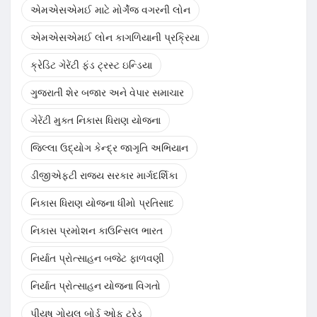
એમએસએમઈ માટે મોર્ગેજ વગરની લોન
એમએસએમઈ લોન કાગળિયાની પ્રક્રિયા
ક્રેડિટ ગેરેંટી ફંડ ટ્રસ્ટ ઇન્ડિયા
ગુજરાતી શેર બજાર અને વેપાર સમાચાર
ગેરેંટી મુક્ત નિકાસ ધિરાણ યોજના
જિલ્લા ઉદ્યોગ કેન્દ્ર જાગૃતિ અભિયાન
ડીજીએફટી રાજ્ય સરકાર માર્ગદર્શિકા
નિકાસ ધિરાણ યોજના ધીમો પ્રતિસાદ
નિકાસ પ્રમોશન કાઉન્સિલ ભારત
નિર્યાત પ્રોત્સાહન બજેટ ફાળવણી
નિર્યાત પ્રોત્સાહન યોજના વિગતો
પીયૂષ ગોયલ બોર્ડ ઓફ ટ્રેડ