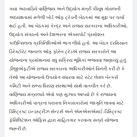
ગયા અઠવાડિયે વાણિજ્ય અને ઉદ્યોગ મંત્રી પીયૂષ ગોયલની
અધ્યક્ષતામાં મળેલી બોર્ડ ઓફ ટ્રેડની બેઠકમાં આ મુદ્દા પર ચર્ચા
થઈ હતી. આ બેઠકમાં કેન્દ્ર અને રાજ્ય સરકારના અધિકારીઓ,
ઉદ્યોગ સંગઠનો અને દેશભરના એક્સપોર્ટ પ્રમોશન
કાઉન્સિલના પ્રતિનિધિઓએ ભાગ લીધો હતો. આ બેઠક દરમિયાન
ડિરેક્ટોરેટ જનરલ ઓફ ફોરેન ટ્રેડએ રાજ્ય સરકારોને આ
યોજનાના પ્રમોશનમાં વધુ સક્રિય ભૂમિકા ભજવવા જણાવ્યું હતું.
ડીજીએફટીએ રાજ્ય સરકારના અધિકારીઓને વિનંતી કરી છે કે
તેઓ આ યોજનાનો ઉપયોગ વધારવા માટે સ્ટેટ લેવલ બેન્કર્સ
કમિટી અને સભ્ય ધિરાણ સંસ્થાઓ સાથે વાતચીત કરે છે.
વાણિજ્ય મંત્રાલયે એવો પણ સુઝાવ આપ્યો છે કે રાજ્યના
અધિકારીઓ પાત્રતા ધરાવતા નિકાસકારોમાં જાગૃતિ લાવવા માટે
ડિસ્ટ્રિક્ટ ઇન્ડસ્ટ્રીઝ સેન્ટર્સ અને એમએસએમઈ-ડિસ્ટ્રિક્ટ
ફેસિલિટેશન ઓફિસ દ્વારા માહિતગાર કરવાના સત્રો યોજના
જરૂરી છે.