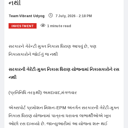
નથી
Team Vibrant Udyog
7 July, 2026 - 2:18 PM
INVESTMENT
1 minute read
સરકારને ગેરેન્ટી મુક્ત નિકાસ ધિરાણ આપવું છે, પણ
નિકાસકારોને જોઈતું જ નથી
સરકારની ગેરેંટી-મુક્ત નિકાસ ધિરાણ યોજનામાં નિકાસકારોને રસ
નથી
(પ્રતિનિધિ તરફથી) અમદાવાદ,મંગળવાર
એક્સપોર્ટ પ્રમોશન મિશન-EPM અંતર્ગત સરકારની ગેરેંટી-મુક્ત
નિકાસ ધિરાણ યોજનામાં પાત્રતા ધરાવતા લાભાર્થીઓએ ખૂબ
ઓછો રસ દાખવ્યો છે. જાન્યુઆરીમાં આ યોજના શરૂ થઈ