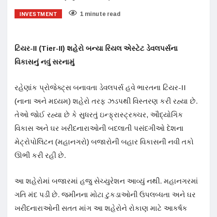
INVESTMENT
1 minute read
ટિયર-II (Tier-II)
શહેરો બન્યા રિયલ એસ્ટેટ ડેવલપર્સના
વિકાસનું નવું સરનામું
રહેણાંક પ્રોજેક્ટ્સ બનાવતા ડેવલપર્સ હવે ભારતના ટિયર-II
(નાના અને મધ્યમ) શહેરો તરફ ઝડપથી વિસ્તરણ કરી રહ્યા છે.
તેઓ જોઈ રહ્યા છે કે સુધરતું ઇન્ફ્રાસ્ટ્રક્ચર, ઔદ્યોગિક
વિકાસ અને ઘર ખરીદનારાઓની બદલાતી પસંદગીઓ દેશના
મેટ્રોપોલિટન (મહાનગરો) બજારોની બહાર વિકાસની નવી તકો
ઊભી કરી રહી છે.
આ શહેરોમાં બજારમાં હજુ સેચ્યુરેશન આવ્યું નથી. મહાનગરમાં
ગતિ મંદ પડી છે. જમીનના મોટા ટુકડાઓની ઉપલબ્ધતા અને ઘર
ખરીદનારાઓની સતત માંગ આ શહેરોને રોકાણ માટે આકર્ષક