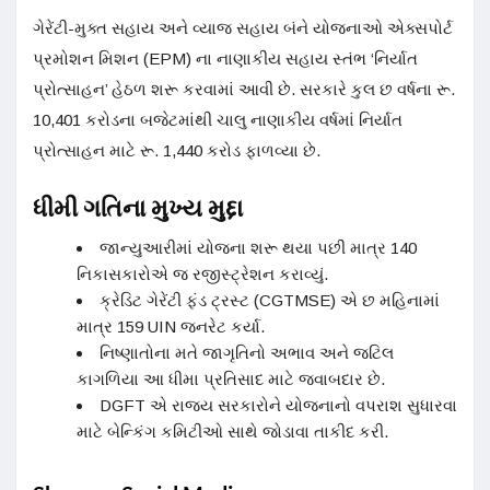
ગેરેંટી-મુક્ત સહાય અને વ્યાજ સહાય બંને યોજનાઓ એક્સપોર્ટ
પ્રમોશન મિશન (EPM) ના નાણાકીય સહાય સ્તંભ ‘નિર્યાત
પ્રોત્સાહન’ હેઠળ શરૂ કરવામાં આવી છે. સરકારે કુલ છ વર્ષના રૂ.
10,401 કરોડના બજેટમાંથી ચાલુ નાણાકીય વર્ષમાં નિર્યાત
પ્રોત્સાહન માટે રૂ. 1,440 કરોડ ફાળવ્યા છે.
ધીમી ગતિના મુખ્ય મુદ્દા
જાન્યુઆરીમાં યોજના શરૂ થયા પછી માત્ર 140
નિકાસકારોએ જ રજીસ્ટ્રેશન કરાવ્યું.
ક્રેડિટ ગેરેંટી ફંડ ટ્રસ્ટ (CGTMSE) એ છ મહિનામાં
માત્ર 159 UIN જનરેટ કર્યા.
નિષ્ણાતોના મતે જાગૃતિનો અભાવ અને જટિલ
કાગળિયા આ ધીમા પ્રતિસાદ માટે જવાબદાર છે.
DGFT એ રાજ્ય સરકારોને યોજનાનો વપરાશ સુધારવા
માટે બેન્કિંગ કમિટીઓ સાથે જોડાવા તાકીદ કરી.