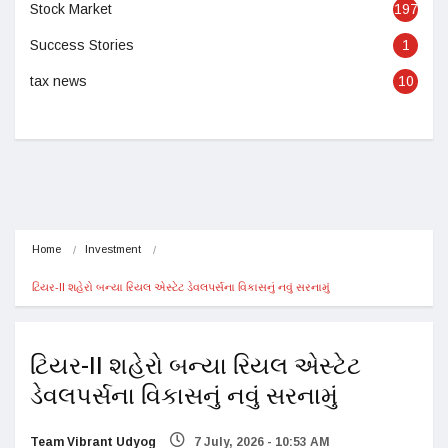
Stock Market
197
Success Stories
1
tax news
10
Home
Investment
ટિયર-II શહેરો બન્યા રિયલ એસ્ટેટ ડેવલપર્સના વિકાસનું નવું સરનામું
ટિયર-II શહેરો બન્યા રિયલ એસ્ટેટ
ડેવલપર્સના વિકાસનું નવું સરનામું
Team Vibrant Udyog
7 July, 2026 - 10:53 AM