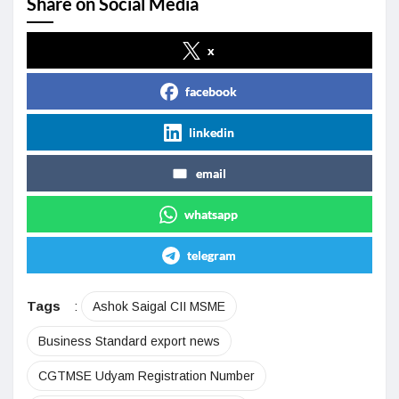
Share on Social Media
x
facebook
linkedin
email
whatsapp
telegram
Tags
:
Ashok Saigal CII MSME
Business Standard export news
CGTMSE Udyam Registration Number