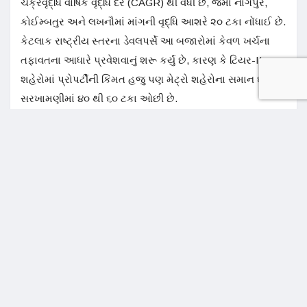
ચક્રવૃદ્ધિ વાર્ષિક વૃદ્ધિ દર (CAGR) થી વધી છે, જેમાં નાગપુર,
કોઈમ્બતુર અને લખનૌમાં માંગની વૃદ્ધિ આશરે ૨૦ ટકા નોંધાઈ છે.
કેટલાક રાષ્ટ્રીય સ્તરના ડેવલપર્સે આ બજારોમાં કેવળ ખર્ચના
તફાવતના આધારે પ્રવેશવાનું શરૂ કર્યું છે, કારણ કે ટિયર-II
શહેરોમાં પ્રોપર્ટીની કિંમત હજુ પણ મેટ્રો શહેરોના સમાન ઘરોની
સરખામણીમાં ૪૦ થી ૬૦ ટકા ઓછી છે.
જમીનનો ઓછો ખર્ચ અને શરૂઆતની ઓછી કિંમતો ડેવલપર્સને
ટિયર-II બજારોમાં પ્રોફિટ માર્જિન જાળવી રાખવામાં મદદ કરે છે.
ડેવલપર્સ ઘણીવાર બાંધકામના જોખમોનું સંચાલન કરીને પ્રીમિયમ
અને મિડ-સેગમેન્ટ હાઉસિંગ પર ધ્યાન કેન્દ્રિત કરીને ઊંચું ગ્રોસ
માર્જિન મેળવી શકે છે. ‘નેશનલ રિયલ એસ્ટેટ ડેવલપમેન્ટ
કાઉન્સિલ’ (NAREDCO) ના પ્રમુખ પ્રવીણ જૈને જણાવ્યું હતું
કે, “ટિયર-II શહેરોને હવે ગૌણ બજારો તરીકે જોવામાં આવતા
નથી. તેઓ સુધરતા ઇન્ફ્રાસ્ટ્રક્ચર, બહેતર કનેક્ટિવિટી,
ઔદ્યોગિક વિસ્તરણ અને મહત્વાકાંક્ષી ઘર ખરીદનારાઓના વધતા