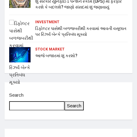
શું સરકાર યુનિફાઈડ પેન્શન સ્કીમ (UPS) માં ફેરફાર
કરશે કે બદલશે? જાણો સંસદમાં શું જણાવાયું
INVESTMENT
ડિફોલ્ટર પાસેથી બળજબરીથી કરવામાં આવતી વસૂલાત
પર રિઝર્વ બેન્કે પ્રતિબંધ મૂક્યો
STOCK MARKET
આજે બજારમાં શું કરશો?
Search
Search