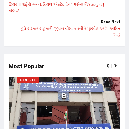
ટિયર-II શહેરો બન્યા રિયલ એસ્ટેટ ડેવલપર્સના વિકાસનું નવું
સરનામું
Read Next
હવે સરકાર સહકારી જીવન વીમા કંપનીને પ્રમોટ કરશેઃ અમિત
શાહ
Most Popular
GENERAL
17 ન
અને 
14