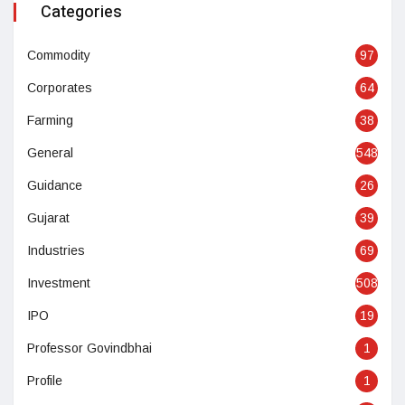
Categories
Commodity
97
Corporates
64
Farming
38
General
548
Guidance
26
Gujarat
39
Industries
69
Investment
508
IPO
19
Professor Govindbhai
1
Profile
1