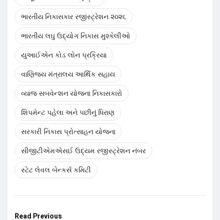
ભારતીય નિકાસકાર રજીસ્ટ્રેશન ૨૦૨૬
ભારતીય લઘુ ઉદ્યોગ નિકાસ મુશ્કેલીઓ
યુઆઈએન કોડ લોન પ્રક્રિયા
વાણિજ્ય મંત્રાલય આર્થિક સહાય
વ્યાજ સબવેન્શન યોજના નિકાસકારો
શિપમેન્ટ પહેલા અને પછીનું ધિરાણ
સરકારી નિકાસ પ્રોત્સાહન યોજના
સીજીટીએમએસઈ ઉદ્યમ રજીસ્ટ્રેશન નંબર
સ્ટેટ લેવલ બેન્કર્સ કમિટી
Read Previous