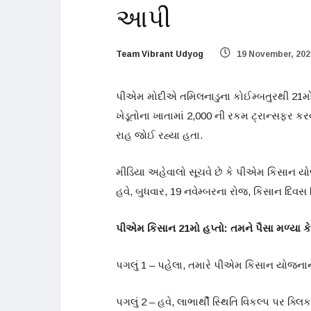
આપી
Team Vibrant Udyog
19 November, 2025
પીએમ મોદીએ તમિલનાડુના કોઈમ્બતુરથી 21મો હ
ખેડૂતોના ખાતામાં 2,000 ની રકમ ટ્રાન્સફર ક
રાહ જોઈ રહ્યા હતા.
મીડિયા અહેવાલો સૂચવે છે કે પીએમ કિસાન યોજન
હવે, બુધવાર, 19 નવેમ્બરના રોજ, કિસાન દિવસ ન
પીએમ કિસાન 21મો હપ્તો: તમને પૈસા મળ્યા કે
પગલું 1 – પહેલા, તમારે પીએમ કિસાન યોજનાની
પગલું 2 – હવે, લાભાર્થી સ્થિતિ વિકલ્પ પર ક્લિ