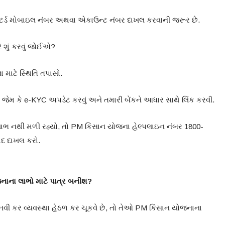
સ્ટર્ડ મોબાઇલ નંબર અથવા એકાઉન્ટ નંબર દાખલ કરવાની જરૂર છે.
ે શું કરવું જોઈએ?
વા માટે સ્થિતિ તપાસો.
, જેમ કે e-KYC અપડેટ કરવું અને તમારી બેંકને આધાર સાથે લિંક કરવી.
પણ લાભ નથી મળી રહ્યો, તો PM કિસાન યોજના હેલ્પલાઇન નંબર 1800-
દ દાખલ કરો.
 યોજનાના લાભો માટે પાત્ર બનીશ?
 નવી કર વ્યવસ્થા હેઠળ કર ચૂકવે છે, તો તેઓ PM કિસાન યોજનાના