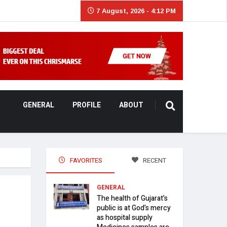
7 August, 2026 - 4:12 PM
GENERAL
PROFILE
ABOUT
FAVORITES
RECENT
GENERAL
The health of Gujarat’s
public is at God’s mercy
as hospital supply