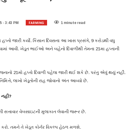
FARMING
 - 3:43 PM
1 minute read
પ્તો જારી કર્યો. કિસાન દિવસના આ ખાસ પ્રસંગે, 9 કરોડથી વધુ
રવામાં આવી. ખેડૂત ભાઈઓ અને બહેનો દિવાળીથી તેમના 21મા હપ્તાની
ાનો 21મો હપ્તો દિવાળી પહેલા જારી થઈ શકે છે. પરંતુ એવું થયું નહીં.
િમિત્તે, લાખો ખેડૂતોની રાહ જોવાનો અંત આવ્યો છે.
 નહીં?
 સત્તાવાર વેબસાઇટની મુલાકાત લેવાની જરૂર છે.
ક કરો. તમને તે ખેડૂત કોર્નર વિકલ્પ હેઠળ મળશે.