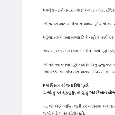
પગલું 3 – હવે તમારે તમારો આધાર નંબર, રજિ
જો તમારા ખાતામાં પૈસા ન આવ્યા હોય તો તમાર
પહેલા, તમને પૈસા મળ્યા છે કે નહીં તે નક્કી કર
આગળ, જરૂરી યોજના સંબંધિત કાર્યો પૂર્ણ કરો
જો તમે આ પગલાં પૂર્ણ કર્યા છે પરંતુ હજુ 
180-1551 પર કૉલ કરો અથવા CSC માં ફરિયા
PM કિસાન યોજના વિશે પ્રશ્નો
1. જો હું કર ચૂકવું છું, તો શું હું PM કિસાન
ના, જો કોઈ વ્યક્તિ જૂની કર વ્યવસ્થા અથવા
લાભો માટે પાત્ર રહેશે નહીં.