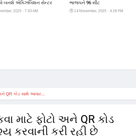
 હવે બનશે એક્ઝિબિશન સેન્ટર
ભાજપને 96 સીટ
ember, 2025 - 7:03 AM
14 November, 2025 - 4:28 PM
ો અને QR કોડ સાથે આધાર…
ોકવા માટે ફોટો અને QR કોડ
્યુ કરવાની કરી રહી છે