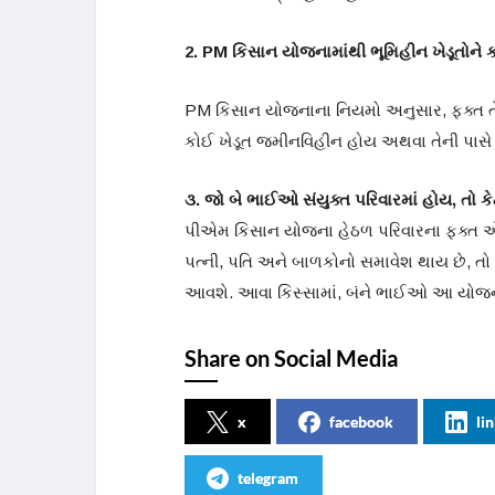
2. PM કિસાન યોજનામાંથી ભૂમિહીન ખેડૂતોને
PM કિસાન યોજનાના નિયમો અનુસાર, ફક્ત તે
કોઈ ખેડૂત જમીનવિહીન હોય અથવા તેની પા
૩. જો બે ભાઈઓ સંયુક્ત પરિવારમાં હોય, તો 
પીએમ કિસાન યોજના હેઠળ પરિવારના ફક્ત એક
પત્ની, પતિ અને બાળકોનો સમાવેશ થાય છે, ત
આવશે. આવા કિસ્સામાં, બંને ભાઈઓ આ યોજન
Share on Social Media
x
facebook
li
telegram