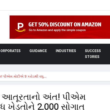
CORPORATES
GUIDANCE
INDUSTRIES
SUCCESS
STORIES
ત! પીએમ મોદીએ 9 કરોડથી વધુ…
: આતૂરતાનો અંત! પીએમ
ુ ખેડૂતોને 2,000 સોગાત