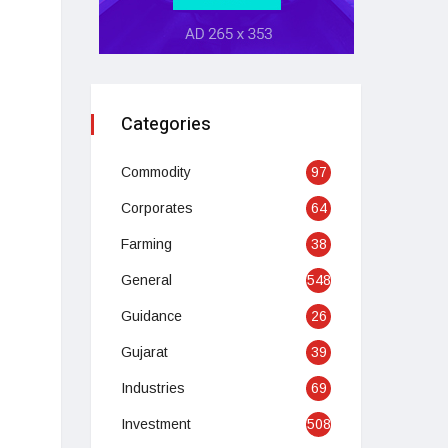
Categories
Commodity
97
Corporates
64
Farming
38
General
548
Guidance
26
Gujarat
39
Industries
69
Investment
508