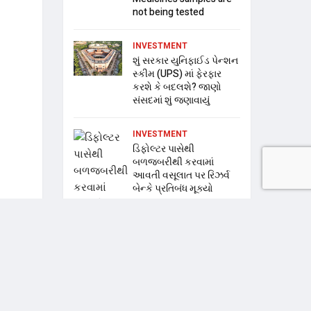
not being tested
INVESTMENT
શું સરકાર યુનિફાઈડ પેન્શન
સ્કીમ (UPS) માં ફેરફાર
કરશે કે બદલશે? જાણો
સંસદમાં શું જણાવાયું
INVESTMENT
ડિફોલ્ટર પાસેથી
બળજબરીથી કરવામાં
આવતી વસૂલાત પર રિઝર્વ
બેન્કે પ્રતિબંધ મૂક્યો
STOCK MARKET
આજે બજારમાં શું કરશો?