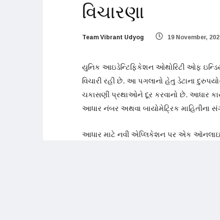
વિચારણા
Team Vibrant Udyog
19 November, 2025
યુનિક આઇડેન્ટિફિકેશન ઓથોરિટી ઓફ ઇન્ડિયા
વિચારી રહી છે. આ પગલાનો હેતુ ડેટાના દુરુ
ચકાસણી પ્રથાઓને દૂર કરવાનો છે. આધાર ક
આધાર નંબર અથવા બાયોમેટ્રિક માહિતીના સંગ્
આધાર માટે નવી એપ્લિકેશન પર એક ઑનલાઇન કો
ઓથોરિટી ડિસેમ્બરમાં હોટલ અને ઇવેન્ટ આયો
નિયમ રજૂ કરવાનું વિચારી રહી છે. આ વ્યક
પ્રક્રિયાને વધારશે.
ભુવનેશ કુમારે કહ્યું કે કાર્ડ પર કઈ વિગતો હો
તેમાં ફક્ત ફોટો અને QR કોડ હોવો જોઈએ. જો આ