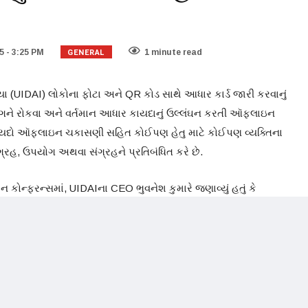
GENERAL
 - 3:25 PM
1 minute read
 (UIDAI) લોકોના ફોટા અને QR કોડ સાથે આધાર કાર્ડ જારી કરવાનું
પયોગને રોકવા અને વર્તમાન આધાર કાયદાનું ઉલ્લંઘન કરતી ઑફલાઇન
ાયદો ઑફલાઇન ચકાસણી સહિત કોઈપણ હેતુ માટે કોઈપણ વ્યક્તિના
રહ, ઉપયોગ અથવા સંગ્રહને પ્રતિબંધિત કરે છે.
ન્ફરન્સમાં, UIDAIના CEO ભુવનેશ કુમારે જણાવ્યું હતું કે
જકો દ્વારા ઑફલાઇન ચકાસણીને નિરુત્સાહિત કરવા માટે એક નવો
્તિગત ગોપનીયતા જાળવી રાખીને આધારનો ઉપયોગ કરીને વય ચકાસણી
વી જોઈએ તે નક્કી કરવા માટે એક ઇરાદાપૂર્વકની પ્રક્રિયા ચાલી રહી છે.
પણે છાપવાનું ચાલુ રાખીશું, તો લોકો છાપેલ સામગ્રી ખરીદવાનું ચાલુ