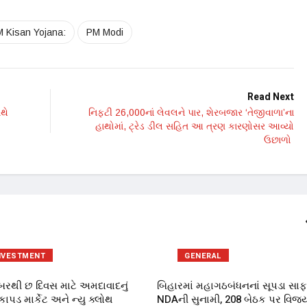
 Kisan Yojana:
PM Modi
Read Next
થે
નિફ્ટી 26,000નાં લેવલને પાર, શેરબજાર ‘તેજીવાળા’ના
હાથોમાં, ટ્રેડ ડીલ સહિત આ ત્રણ કારણોસર આવ્યો
ઉછાળો
NVESTMENT
GENERAL
્બરથી છ દિવસ માટે અમદાવાદનું
બિહારમાં મહાગઠબંધનનાં સૂપડા સાફ
ાપડ માર્કેટ અને ન્યુ ક્લોથ
NDAની સુનામી, 208 બેઠક પર વિજય