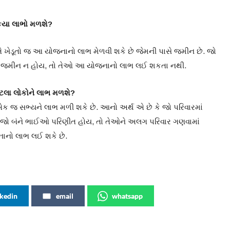
 કયા લાભો મળશે?
 ખેડૂતો જ આ યોજનાનો લાભ મેળવી શકે છે જેમની પાસે જમીન છે. જો
સે જમીન ન હોય, તો તેઓ આ યોજનાનો લાભ લઈ શકતા નથી.
કેટલા લોકોને લાભ મળશે?
 જ સભ્યને લાભ મળી શકે છે. આનો અર્થ એ છે કે જો પરિવારમાં
ો જો બંને ભાઈઓ પરિણીત હોય, તો તેઓને અલગ પરિવાર ગણવામાં
ાનો લાભ લઈ શકે છે.
nkedin
email
whatsapp