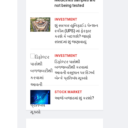
Medicines samples are
not being tested
INVESTMENT
શું સરકાર યુનિફાઈડ પેન્શન
સ્કીમ (UPS) માં ફેરફાર
કરશે કે બદલશે? જાણો
સંસદમાં શું જણાવાયું
INVESTMENT
ડિફોલ્ટર પાસેથી
બળજબરીથી કરવામાં
આવતી વસૂલાત પર રિઝર્વ
બેન્કે પ્રતિબંધ મૂક્યો
STOCK MARKET
આજે બજારમાં શું કરશો?