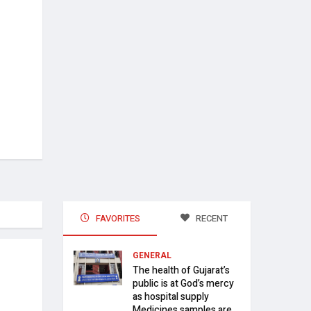
પ્લેયર્સે લાભ લેતા અટકાવ્યા
અપાઈ મંજૂરી
14 November, 2025 - 4:47 PM
14 November, 20
FAVORITES
RECENT
GENERAL
The health of Gujarat’s
public is at God’s mercy
as hospital supply
Medicines samples are