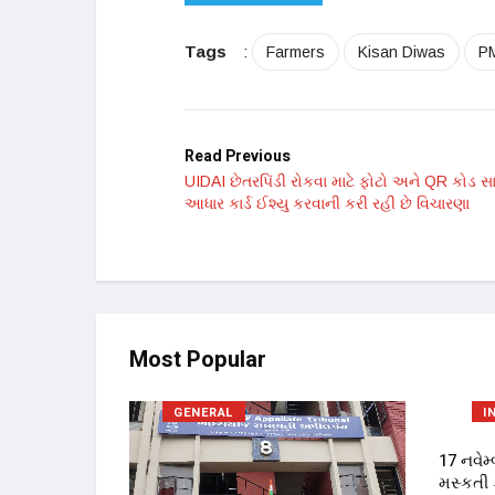
Tags
:
Farmers
Kisan Diwas
PM
Read Previous
UIDAI છેતરપિંડી રોકવા માટે ફોટો અને QR કોડ સા
આધાર કાર્ડ ઈશ્યુ કરવાની કરી રહી છે વિચારણા
Most Popular
GENERAL
I
 કેન્સરની
17 નવેમ
ટર દ્વારા
મસ્કતી ક