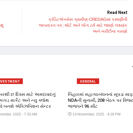
Read Next
ક્રેડિટએક્સેસ ગ્રામીણ-CREDAGમાં કમાણીની
ું
જબરદસ્ત તક; શોર્ટ અને લોંગ ટર્મ માટે જાણો લક્ષ્યાંક
અને ખરીદીના કારણો
NVESTMENT
GENERAL
્બરથી છ દિવસ માટે અમદાવાદનું
બિહારમાં મહાગઠબંધનનાં સૂપડા સાફ
ાપડ માર્કેટ અને ન્યુ ક્લોથ
NDAની સુનામી, 208 બેઠક પર વિજય
 હવે બનશે એક્ઝિબિશન સેન્ટર
ભાજપને 96 સીટ
ember, 2025 - 7:03 AM
14 November, 2025 - 4:28 PM