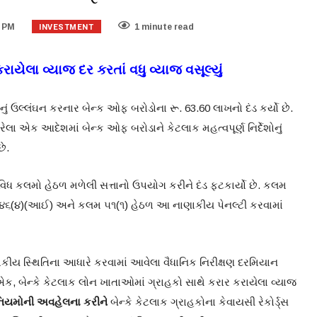
INVESTMENT
3 PM
1 minute read
ાયેલા વ્યાજ દર કરતાં વધુ વ્યાજ વસૂલ્યું
ં ઉલ્લંઘન કરનાર બેન્ક ઓફ બરોડોના રૂ. 63.60 લાખનો દંડ કર્યો છે.
રેલા એક આદેશમાં બેન્ક ઓફ બરોડાને કેટલાક મહત્વપૂર્ણ નિર્દેશોનું
ે.
ી વિવિધ કલમો હેઠળ મળેલી સત્તાનો ઉપયોગ કરીને દંડ ફટકાર્યો છે. કલમ
 ૪૬(૪)(આઈ) અને કલમ ૫૧(૧) હેઠળ આ નાણાકીય પેનલ્ટી કરવામાં
કીય સ્થિતિના આધારે કરવામાં આવેલા વૈધાનિક નિરીક્ષણ દરમિયાન
એક, બેન્કે કેટલાક લોન ખાતાઓમાં ગ્રાહકો સાથે કરાર કરાયેલા વ્યાજ
નિયમોની અવહેલના કરીને
બેન્કે કેટલાક ગ્રાહકોના કેવાયસી રેકોર્ડ્સ