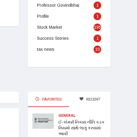
Professor Govindbhai
1
Profile
1
Stock Market
195
Success Stories
1
tax news
10
FAVORITES
RECENT
GENERAL
ઈ-કોમર્સ નિકાસ નીતિ કડક
નિયમો સાથે લાગુ કરવામાં
આવી