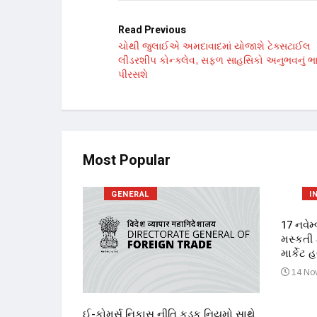
Read Previous
ચોથી જુલાઈએ અમદાવાદમાં યોજાશે ટેક્સટાઈલ
લીડરશીપ કોન્ક્લેવ, સફળ સાહસિકો અનુભવનું ભાથ
પીરસશે
Most Popular
GENERAL
I
 કેન્સરની
17 નવેમ
ટર દ્વારા
મસ્કતી ક
માર્કેટ
 PM
14 Nov
ઈ-કોમર્સ નિકાસ નીતિ કડક નિયમો સાથે