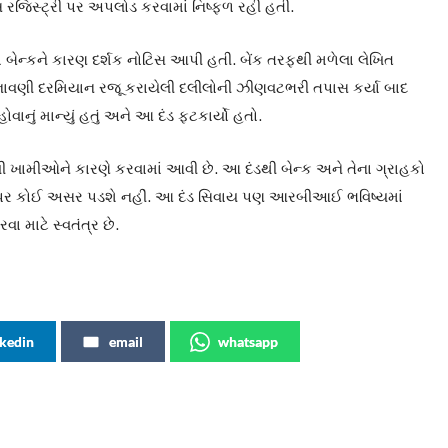
્સ રજિસ્ટ્રી પર અપલોડ કરવામાં નિષ્ફળ રહી હતી.
ડા બેન્કને કારણ દર્શક નોટિસ આપી હતી. બેંક તરફથી મળેલા લેખિત
સુનાવણી દરમિયાન રજૂ કરાયેલી દલીલોની ઝીણવટભરી તપાસ કર્યા બાદ
ં માન્યું હતું અને આ દંડ ફટકાર્યો હતો.
ી ખામીઓને કારણે કરવામાં આવી છે. આ દંડથી બેન્ક અને તેના ગ્રાહકો
ા પર કોઈ અસર પડશે નહીં. આ દંડ સિવાય પણ આરબીઆઈ ભવિષ્યમાં
ા માટે સ્વતંત્ર છે.
nkedin
email
whatsapp