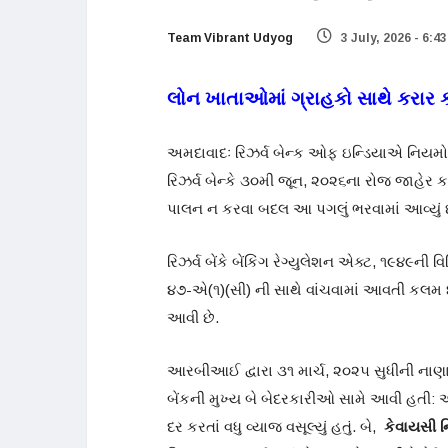
Team Vibrant Udyog
3 July, 2026 - 6:4
લોન ખાતાઓમાં ગ્રાહકો સાથે કરાર કર
અમદાવાદઃ રિઝર્વ બેન્ક ઓફ ઇન્ડિયાએ નિયમોનુ
રિઝર્વ બેન્કે ૩૦મી જૂન, ૨૦૨૬ના રોજ જાહેર ક
પાલન ન કરવા બદલ આ પગલું ભરવામાં આવ્યું છ
રિઝર્વ બેંકે બેંકિંગ રેગ્યુલેશન એક્ટ, ૧૯૪૯ન
૪૭-એ(૧)(સી) ની સાથે વાંચવામાં આવતી કલમ
આવી છે.
આરબીઆઈ દ્વારા ૩૧ માર્ચ, ૨૦૨૫ સુધીની નાણા
બેંકની મુખ્ય બે બેદરકારીઓ સામે આવી હતી: 
દર કરતાં વધુ વ્યાજ વસૂલ્યું હતું. બે,
કેવાયસી 