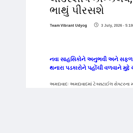
ભાથું પીરસશે
Team Vibrant Udyog
3 July, 2026 - 5:1
નવા સાહસિકોને અનુભવી અને સફળ ઉ
થનારા પડકારોને પહોંચી વળવાને મુદ્દે 
અમદાવાદઃ અમદાવાદમાં ટેક્સટાઈલ સેક્ટરના મ
ટેક્સટાઈલ લીડરશીપ કોન્ક્લેવનો ચોથી જુલા
ઇન્ડસ્ટ્રીઝના ઉપક્રમે ટેક્સટાઈલ લીડરશીપ કો
અરવિન્દ લિમિટેડના વાઈસ ચેરમેન પુનિત લાલભ
મેળવેલી સફળતા સુધીના સંઘર્ષનું બયાન કરશે. મ
પંકાયેલી કંપની બની ચૂકી છે. અરવિન્દ લિમિટેડ