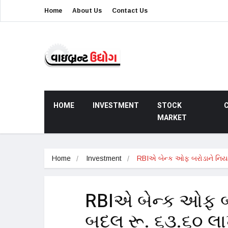
Home
About Us
Contact Us
HOME
INVESTMENT
STOCK
MARKET
Home
Investment
RBIએ બેન્ક ઓફ બરોડાને નિય
RBIએ બેન્ક ઓફ બ
બદલ રૂ. ૬૩.૬૦ લાખ