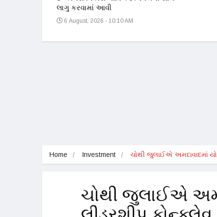
લાગુ કરવામાં આવી
6 August, 2026 - 10:10 AM
Home
Investment
ચોથી જુલાઈએ અમદાવાદમાં યો
ચોથી જુલાઈએ અમદ
લીડરશીપ કોન્ક્લે