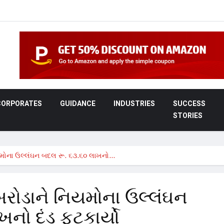
CORPORATES
GUIDANCE
INDUSTRIES
SUCCESS
STORIES
મોના ઉલ્લંઘન બદલ રૂ. ૬૩.૬૦ લાખનો…
રોડાને નિયમોના ઉલ્લંઘન
નો દંડ ફટકાર્યો