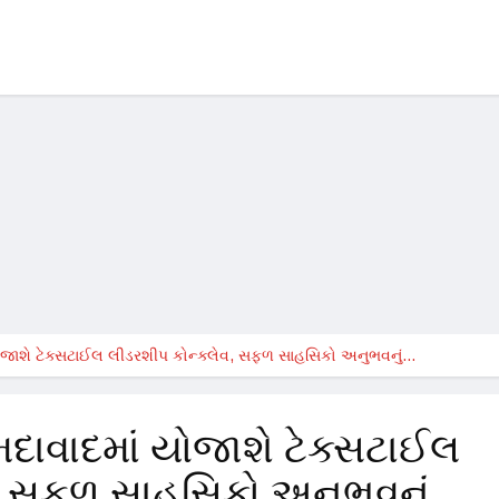
જાશે ટેક્સટાઈલ લીડરશીપ કોન્ક્લેવ, સફળ સાહસિકો અનુભવનું…
ાવાદમાં યોજાશે ટેક્સટાઈલ
વ, સફળ સાહસિકો અનુભવનું