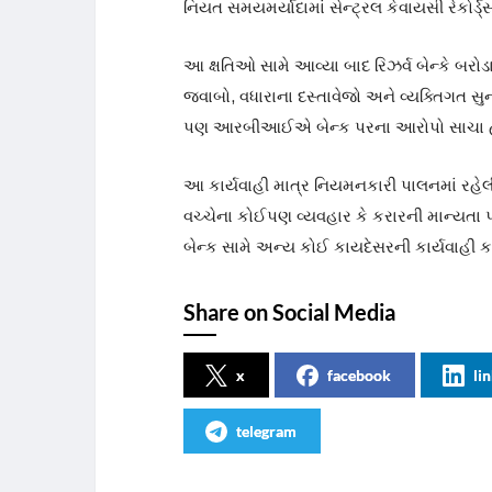
નિયત સમયમર્યાદામાં સેન્ટ્રલ કેવાયસી રેકોર્ડ
આ ક્ષતિઓ સામે આવ્યા બાદ રિઝર્વ બેન્કે બરો
જવાબો, વધારાના દસ્તાવેજો અને વ્યક્તિગત 
પણ આરબીઆઈએ બેન્ક પરના આરોપો સાચા હોવાનુ
આ કાર્યવાહી માત્ર નિયમનકારી પાલનમાં રહેલ
વચ્ચેના કોઈપણ વ્યવહાર કે કરારની માન્યત
બેન્ક સામે અન્ય કોઈ કાયદેસરની કાર્યવાહી કરવ
Share on Social Media
x
facebook
li
telegram