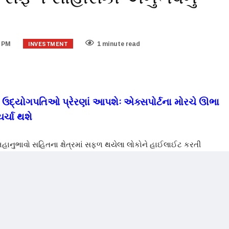
INVESTMENT
9 PM
1 minute read
દ્યોગપતિઓ પ્રેરણાં આપશેઃ એક્સપોર્ટના મોરચે ઊભા
ચર્ચા થશે
હાનુભાવો સહિતના ક્ષેત્રમાં સફળ થયેલા લોકોને હાઈલાઈટ કરતી
ઈએ અમદાવાદમાં આરંભ થશે. ગુજરાત ચેમ્બર ઓફ કોમર્સે એન્ડ
ન્ક્લેવ ચાલુ કરવામાં આવી છે.
ાઈ ટેકનિકલ ટેક્સટાઈલ અને એડવાન્સ મટિરિયલ્સના સેમેન્ટમાં તેમણે
ાનવ રક્ષા માટેના ગારમેન્ટના સેક્ટરમાં અવરિનંદ આજે વિશ્વસ્તરે
 ઇન્ડસ્ટ્રીયલ ફેબ્રિક્સ, ગ્લાસ અને કાર્બન કોમ્પોઝાઈજનું ઉત્પાદન કરે