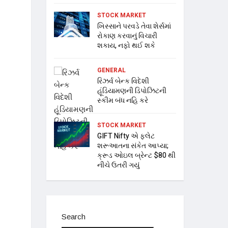
STOCK MARKET
ખિસ્સાને પરવડે તેવા શેર્સમાં
રોકાણ કરવાનું વિચારી
શકાય, નફો થઈ શકે
GENERAL
રિઝર્વ બેન્ક વિદેશી
હૂંડિયામણની ડિપોઝિટની
સ્કીમ બંધ નહિ કરે
STOCK MARKET
GIFT Nifty એ ફ્લેટ
શરૂઆતના સંકેત આપ્યા;
ક્રૂડ ઓઇલ બ્રેન્ટ $80 થી
નીચે ઉતરી ગયું
Search