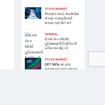
STOCK MARKET
ખિસ્સાને પરવડે તેવા શેર્સમાં
રોકાણ કરવાનું વિચારી
શકાય, નફો થઈ શકે
GENERAL
રિઝર્વ બેન્ક વિદેશી
હૂંડિયામણની ડિપોઝિટની
સ્કીમ બંધ નહિ કરે
STOCK MARKET
GIFT Nifty એ ફ્લેટ
શરૂઆતના સંકેત આપ્યા;
ક્રૂડ ઓઇલ બ્રેન્ટ $80 થી
નીચે ઉતરી ગયું
Search